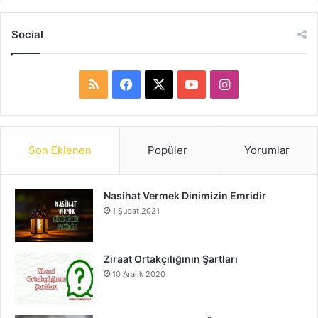
Social
R
F
X
Y
I
S
a
o
n
S
c
u
s
Son Eklenen
Popüler
Yorumlar
e
T
t
Nasihat Vermek Dinimizin Emridir
b
u
a
1 Şubat 2021
o
b
g
o
e
r
Ziraat Ortakçılığının Şartları
10 Aralık 2020
k
a
m