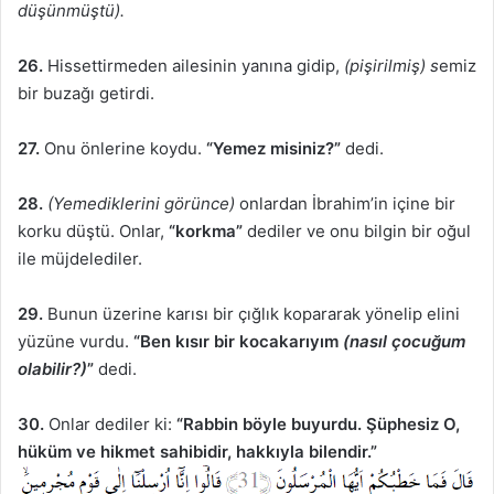
düşünmüştü).
26.
Hissettirmeden ailesinin yanına gidip,
(pişirilmiş) s
emiz
bir buzağı getirdi.
27.
Onu önlerine koydu.
“Yemez misiniz?”
dedi.
28.
(Yemediklerini görünce)
onlardan İbrahim’in içine bir
korku düştü. Onlar,
“korkma”
dediler ve onu bilgin bir oğul
ile müjdelediler.
29.
Bunun üzerine karısı bir çığlık kopararak yönelip elini
yüzüne vurdu.
“Ben kısır bir kocakarıyım
(nasıl çocuğum
olabilir?)
”
dedi.
30.
Onlar dediler ki:
“Rabbin böyle buyurdu. Şüphesiz O,
hüküm ve hikmet sahibidir, hakkıyla bilendir.”