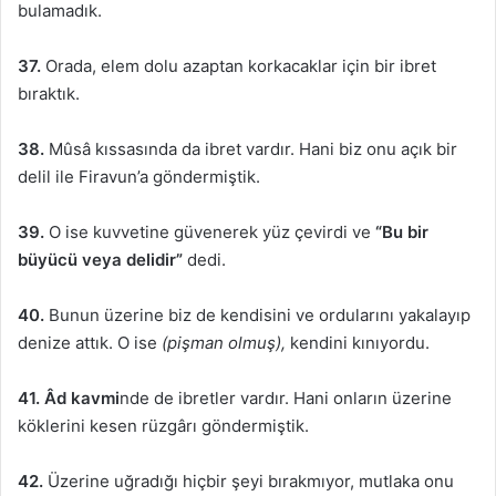
bulamadık.
37.
Orada, elem dolu azaptan korkacaklar için bir ibret
bıraktık.
38.
Mûsâ kıssasında da ibret vardır. Hani biz onu açık bir
delil ile Firavun’a göndermiştik.
39.
O ise kuvvetine güvenerek yüz çevirdi ve
“Bu bir
büyücü veya delidir”
dedi.
40.
Bunun üzerine biz de kendisini ve ordularını yakalayıp
denize attık. O ise
(pişman olmuş),
kendini kınıyordu.
41. Âd kavmi
nde de ibretler vardır. Hani onların üzerine
köklerini kesen rüzgârı göndermiştik.
42.
Üzerine uğradığı hiçbir şeyi bırakmıyor, mutlaka onu