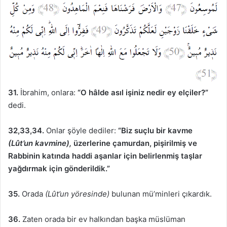
31.
İbrahim, onlara:
“O hâlde asıl işiniz nedir ey elçiler?”
dedi.
32,33,34.
Onlar şöyle dediler:
“Biz suçlu bir kavme
(Lût’un kavmine),
üzerlerine çamurdan, pişirilmiş ve
Rabbinin katında haddi aşanlar için belirlenmiş taşlar
yağdırmak için gönderildik.”
35.
Orada
(Lût’un yöresinde)
bulunan mü’minleri çıkardık.
36.
Zaten orada bir ev halkından başka müslüman