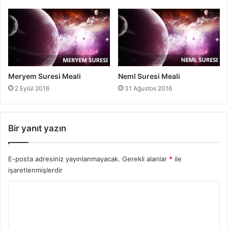
Meryem Suresi Meali
Neml Suresi Meali
2 Eylül 2016
31 Ağustos 2016
Bir yanıt yazın
E-posta adresiniz yayınlanmayacak.
Gerekli alanlar
*
ile
işaretlenmişlerdir
Y
o
r