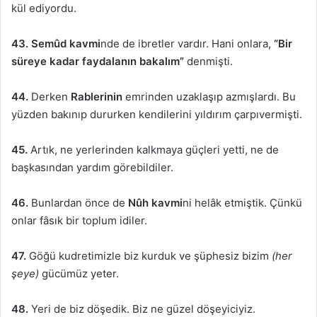
kül ediyordu.
43.
Semûd
kavmi
nde de ibretler vardır. Hani onlara,
“Bir
süreye kadar faydalanın bakalım”
denmişti.
44.
Derken
Rablerinin
emrinden uzaklaşıp azmışlardı. Bu
yüzden bakınıp dururken kendilerini yıldırım çarpıvermişti.
45.
Artık, ne yerlerinden kalkmaya güçleri yetti, ne de
başkasından yardım görebildiler.
46.
Bunlardan önce de
Nûh kavmi
ni helâk etmiştik. Çünkü
onlar fâsık bir toplum idiler.
47.
Göğü kudretimizle biz kurduk ve şüphesiz bizim
(her
şeye)
gücümüz yeter.
48.
Yeri de biz döşedik. Biz ne güzel döşeyiciyiz.