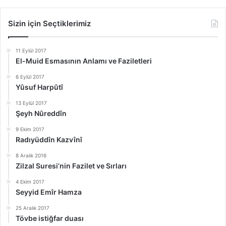
Sizin için Seçtiklerimiz
11 Eylül 2017
El-Muid Esmasının Anlamı ve Faziletleri
6 Eylül 2017
Yûsuf Harpûtî
13 Eylül 2017
Şeyh Nûreddîn
9 Ekim 2017
Radıyüddîn Kazvînî
8 Aralık 2016
Zilzal Suresi’nin Fazilet ve Sırları
4 Ekim 2017
Seyyid Emîr Hamza
25 Aralık 2017
Tövbe istiğfar duası