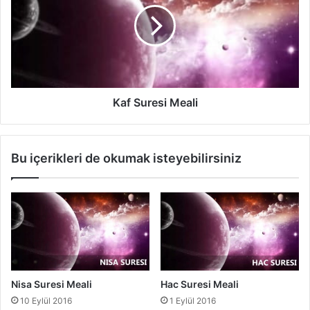
S
u
r
e
s
i
M
Kaf Suresi Meali
e
a
l
Bu içerikleri de okumak isteyebilirsiniz
i
Nisa Suresi Meali
Hac Suresi Meali
10 Eylül 2016
1 Eylül 2016