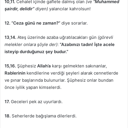
10,11.
Cehalet içinde gaflete dalmış olan
(ve
“Muhammed
şairdir, delidir”
diyen)
yalancılar kahrolsun!
12. “Ceza günü ne zaman?”
diye sorarlar.
13,14.
Ateş üzerinde azaba uğratılacakları gün
(görevli
melekler onlara şöyle der)
:
“Azabınızı tadın! İşte acele
isteyip durduğunuz şey budur.”
15,16.
Şüphesiz
Allah’a
karşı gelmekten sakınanlar,
Rablerinin
kendilerine verdiği şeyleri alarak cennetlerde
ve pınar başlarında bulunurlar. Şüphesiz onlar bundan
önce iyilik yapan kimselerdi.
17.
Geceleri pek az uyurlardı.
18.
Seherlerde bağışlama dilerlerdi.