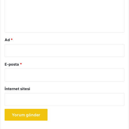
u
m
*
Ad
*
E-posta
*
İnternet sitesi