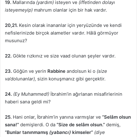
19.
Mallarında
(yardım)
isteyen ve
(iffetinden dolayı
isteyemeyip)
mahrum olanlar için bir hak vardır.
20,21.
Kesin olarak inananlar için yeryüzünde ve kendi
nefislerinizde birçok alametler vardır. Hâlâ görmüyor
musunuz?
22.
Gökte rızkınız ve size vaad olunan şeyler vardır.
23.
Göğün ve yerin
Rabbine
andolsun ki o
(size
va’dolunanlar),
sizin konuşmanız gibi gerçektir.
24.
(Ey Muhammed!)
İbrahim’in ağırlanan misafirlerinin
haberi sana geldi mi?
25.
Hani onlar, İbrahim’in yanına varmışlar ve
“Selâm olsun
sana!”
demişlerdi. O da
“Size de selâm olsun.”
demiş,
“Bunlar tanınmamış
(yabancı)
kimseler”
(diye