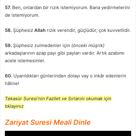
57.
Ben, onlardan bir rızık istemiyorum. Bana yedirmelerini
de istemiyorum.
58.
Şüphesiz
Allah
rızık verendir, güçlüdür, çok kuvvetlidir.
59.
Şüphesiz zulmedenler için
(önceki müşrik)
arkadaşlarının azap payı gibi payları vardır. Artık azabımı
acele istemesinler.
60.
Uyarıldıkları günlerinden dolayı vay o inkâr edenlerin
hâline!
Tekasür Suresi’nin Fazilet ve Sırlarını okumak için
tıklayınız
Zariyat Suresi Meali Dinle