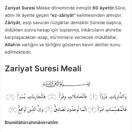
Zariyat Suresi
Mekke döneminde inmiştir.
60 âyettir.
Sûre,
adını ilk âyette geçen
“ez-zâriyât”
kelimesinden almıştır.
Zâriyât,
esip savuran rüzgârlar demektir.Sûrede başlıca,
öldükten sonra hesap için toplanma, inkârcıların ahirette
karşılaşacakları azap, mü’minlere verilecek mükâfatlar,
Allah’ın
varlığını ve birliğini gösteren kevni deliller konu
edilmektedir.
Zariyat Suresi Meali
Bismillâhirrahmânirrahîm