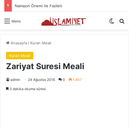
Namazın Önemi Ve Fazileti
Dış gö
A
Menü
Anasayfa
/
Kuran Meali
Kuran Meali
Zariyat Suresi Meali
admin
24 Ağustos 2016
0
1.407
3 dakika okuma süresi