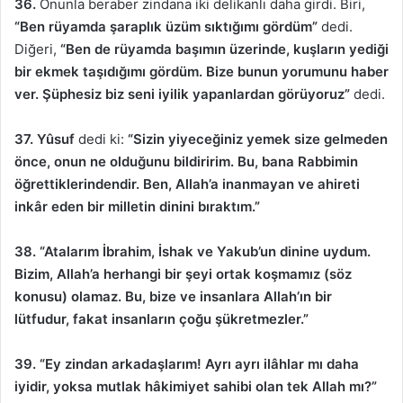
36.
Onunla beraber zindana iki delikanlı daha girdi. Biri,
“Ben rüyamda şaraplık üzüm sıktığımı gördüm”
dedi.
Diğeri,
“Ben de rüyamda başımın üzerinde, kuşların yediği
bir ekmek taşıdığımı gördüm. Bize bunun yorumunu haber
ver. Şüphesiz biz seni iyilik yapanlardan görüyoruz”
dedi.
37. Yûsuf
dedi ki:
“Sizin yiyeceğiniz yemek size gelmeden
önce, onun ne olduğunu bildiririm. Bu, bana Rabbimin
öğrettiklerindendir. Ben, Allah’a inanmayan ve ahireti
inkâr eden bir milletin dinini bıraktım.”
38. “Atalarım İbrahim, İshak ve Yakub’un dinine uydum.
Bizim, Allah’a herhangi bir şeyi ortak koşmamız (söz
konusu) olamaz. Bu, bize ve insanlara Allah’ın bir
lütfudur, fakat insanların çoğu şükretmezler.”
39. “Ey zindan arkadaşlarım! Ayrı ayrı ilâhlar mı daha
iyidir, yoksa mutlak hâkimiyet sahibi olan tek Allah mı?”