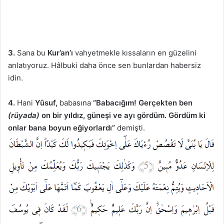
3.
Sana bu
Kur’an’ı
vahyetmekle kıssaların en güzelini
anlatıyoruz. Hâlbuki daha önce sen bunlardan habersiz
idin.
4.
Hani
Yûsuf,
babasına
“Babacığım! Gerçekten ben
(rüyada)
on bir yıldız, güneşi ve ayı gördüm. Gördüm ki
onlar bana boyun eğiyorlardı”
demişti.