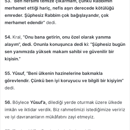
53. “Ben nefsimi temize çıkarmam, çünkü Rabbimin
merhamet ettiği hariç, nefis aşırı derecede kötülüğü
emreder. Şüphesiz Rabbim çok bağışlayandır, çok
merhamet edendir”
dedi.
54.
Kral,
“Onu bana getirin, onu özel olarak yanıma
alayım”, dedi. Onunla konuşunca dedi ki: “Şüphesiz bugün
sen yanımızda yüksek makam sahibi ve güvenilir bir
kişisin.”
55. Yûsuf, “Beni ülkenin hazinelerine bakmakla
görevlendir. Çünkü ben iyi koruyucu ve bilgili bir kişiyim”
dedi.
56.
Böylece
Yûsuf’a,
dilediği yerde oturmak üzere ülkede
imkân ve iktidar verdik. Biz rahmetimizi istediğimize veririz
ve iyi davrananların mükâfatını zayi etmeyiz.