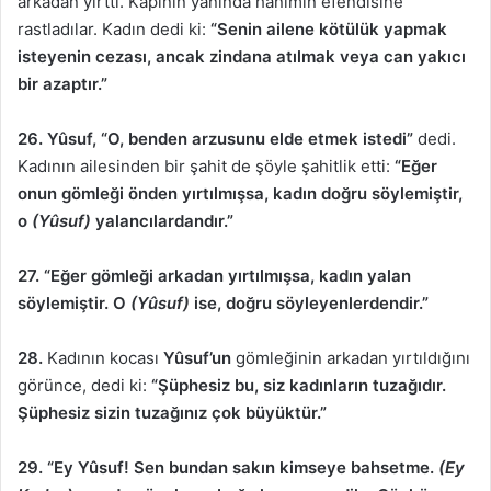
arkadan yırttı. Kapının yanında hanımın efendisine
rastladılar. Kadın dedi ki:
“Senin ailene kötülük yapmak
isteyenin cezası, ancak zindana atılmak veya can yakıcı
bir azaptır.”
26. Yûsuf, “O, benden arzusunu elde etmek istedi”
dedi.
Kadının ailesinden bir şahit de şöyle şahitlik etti:
“Eğer
onun gömleği önden yırtılmışsa, kadın doğru söylemiştir,
o
(Yûsuf)
yalancılardandır.”
27. “Eğer gömleği arkadan yırtılmışsa, kadın yalan
söylemiştir. O
(Yûsuf)
ise, doğru söyleyenlerdendir.”
28.
Kadının kocası
Yûsuf’un
gömleğinin arkadan yırtıldığını
görünce, dedi ki:
“Şüphesiz bu, siz kadınların tuzağıdır.
Şüphesiz sizin tuzağınız çok büyüktür.”
29. “Ey Yûsuf! Sen bundan sakın kimseye bahsetme.
(Ey