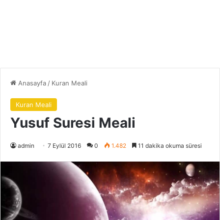
Anasayfa
/
Kuran Meali
Kuran Meali
Yusuf Suresi Meali
admin
7 Eylül 2016
0
1.482
11 dakika okuma süresi