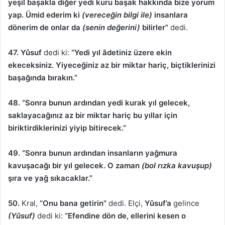
yeşil başakla diğer yedi kuru başak hakkında bize yorum
yap. Ümid ederim ki
(vereceğin bilgi ile)
insanlara
dönerim de onlar da
(senin değerini)
bilirler”
dedi.
47. Yûsuf
dedi ki:
“Yedi yıl âdetiniz üzere ekin
ekeceksiniz. Yiyeceğiniz az bir miktar hariç, biçtiklerinizi
başağında bırakın.”
48. “Sonra bunun ardından yedi kurak yıl gelecek,
saklayacağınız az bir miktar hariç bu yıllar için
biriktirdiklerinizi yiyip bitirecek.”
49. “Sonra bunun ardından insanların yağmura
kavuşacağı bir yıl gelecek. O zaman
(bol rızka kavuşup)
şıra ve yağ sıkacaklar.”
50.
Kral,
“Onu bana getirin”
dedi. Elçi,
Yûsuf’a
gelince
(Yûsuf)
dedi ki:
“Efendine dön de, ellerini kesen o