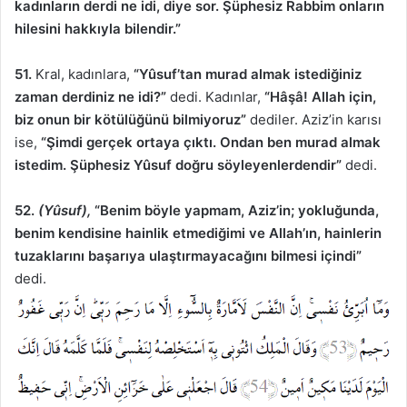
kadınların derdi ne idi, diye sor. Şüphesiz Rabbim onların
hilesini hakkıyla bilendir.”
51.
Kral, kadınlara,
“Yûsuf’tan murad almak istediğiniz
zaman derdiniz ne idi?”
dedi. Kadınlar,
“Hâşâ! Allah için,
biz onun bir kötülüğünü bilmiyoruz”
dediler. Aziz’in karısı
ise,
“Şimdi gerçek ortaya çıktı. Ondan ben murad almak
istedim. Şüphesiz Yûsuf doğru söyleyenlerdendir”
dedi.
52.
(Yûsuf),
“Benim böyle yapmam, Aziz’in; yokluğunda,
benim kendisine hainlik etmediğimi ve Allah’ın, hainlerin
tuzaklarını başarıya ulaştırmayacağını bilmesi içindi”
dedi.