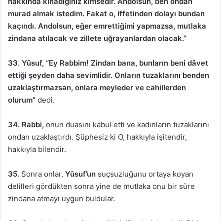
hakkında kınadığınız kimsedir. Andolsun, ben ondan
murad almak istedim. Fakat o, iffetinden dolayı bundan
kaçındı. Andolsun, eğer emrettiğimi yapmazsa, mutlaka
zindana atılacak ve zillete uğrayanlardan olacak.”
33. Yûsuf, “Ey Rabbim! Zindan bana, bunların beni dâvet
ettiği şeyden daha sevimlidir. Onların tuzaklarını benden
uzaklaştırmazsan, onlara meyleder ve cahillerden
olurum”
dedi.
34. Rabbi,
onun duasını kabul etti ve kadınların tuzaklarını
ondan uzaklaştırdı. Şüphesiz ki O, hakkıyla işitendir,
hakkıyla bilendir.
35.
Sonra onlar,
Yûsuf’un
suçsuzluğunu ortaya koyan
delilleri gördükten sonra yine de mutlaka onu bir süre
zindana atmayı uygun buldular.