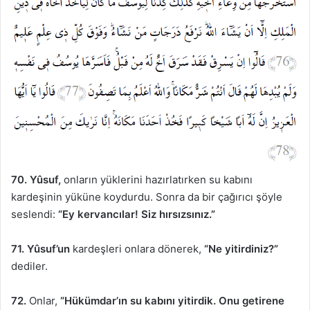
70. Yûsuf,
onların yüklerini hazırlatırken su kabını
kardeşinin yüküne koydurdu. Sonra da bir çağırıcı şöyle
seslendi:
“Ey kervancılar! Siz hırsızsınız.”
71. Yûsuf’un
kardeşleri onlara dönerek,
“Ne yitirdiniz?”
dediler.
72.
Onlar,
“Hükümdar’ın su kabını yitirdik. Onu getirene