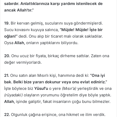
sabırdır. Anlattıklarınıza karşı yardımı istenilecek de
ancak Allah’tır.”
19.
Bir kervan gelmiş, sucularını suya göndermişlerdi.
Sucu kovasını kuyuya salınca,
“Müjde! Müjde! İşte bir
oğlan!”
dedi. Onu alıp bir ticaret malı olarak sakladılar.
Oysa
Allah,
onların yaptıklarını biliyordu.
20.
Onu ucuz bir fiyata, birkaç dirheme sattılar. Zaten ona
değer vermiyorlardı.
21.
Onu satın alan Mısırlı kişi, hanımına dedi ki:
“Ona iyi
bak. Belki bize yararı dokunur veya onu evlat ediniriz.”
İşte böylece biz
Yûsuf’u
o yere
(Mısır’a)
yerleştirdik ve ona
(rüyadaki)
olayların yorumunu öğretelim diye böyle yaptık.
Allah,
işinde galiptir, fakat insanların çoğu bunu bilmezler.
22.
Olgunluk çağına erişince, ona hikmet ve ilim verdik.