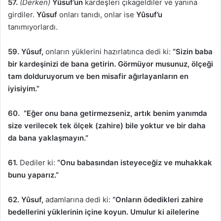
57.
(Derken)
Yûsuf’un
kardeşleri çıkageldiler ve yanına
girdiler.
Yûsuf
onları tanıdı, onlar ise
Yûsuf’u
tanımıyorlardı.
59. Yûsuf,
onların yüklerini hazırlatınca dedi ki:
“Sizin baba
bir kardeşinizi de bana getirin. Görmüyor musunuz, ölçeği
tam dolduruyorum ve ben misafir ağırlayanların en
iyisiyim.”
60. “Eğer onu bana getirmezseniz, artık benim yanımda
size verilecek tek ölçek (zahire) bile yoktur ve bir daha
da bana yaklaşmayın.”
61.
Dediler ki:
“Onu babasından isteyeceğiz ve muhakkak
bunu yaparız.”
62. Yûsuf,
adamlarına dedi ki:
“Onların ödedikleri zahire
bedellerini yüklerinin içine koyun. Umulur ki ailelerine