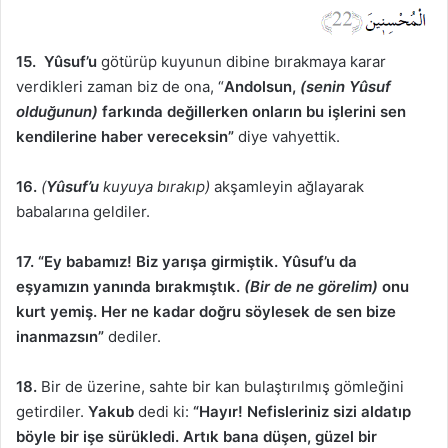
15.
Yûsuf’u
götürüp kuyunun dibine bırakmaya karar
verdikleri zaman biz de ona, “
Andolsun,
(senin Yûsuf
olduğunun)
farkında değillerken onların bu işlerini sen
kendilerine haber vereceksin”
diye vahyettik.
16.
(
Yûsuf’u
kuyuya bırakıp)
akşamleyin ağlayarak
babalarına geldiler.
17. “Ey babamız! Biz yarışa girmiştik. Yûsuf’u da
eşyamızın yanında bırakmıştık.
(Bir de ne görelim)
onu
kurt yemiş. Her ne kadar doğru söylesek de sen bize
inanmazsın”
dediler.
18.
Bir de üzerine, sahte bir kan bulaştırılmış gömleğini
getirdiler.
Yakub
dedi ki:
“Hayır! Nefisleriniz sizi aldatıp
böyle bir işe sürükledi. Artık bana düşen, güzel bir