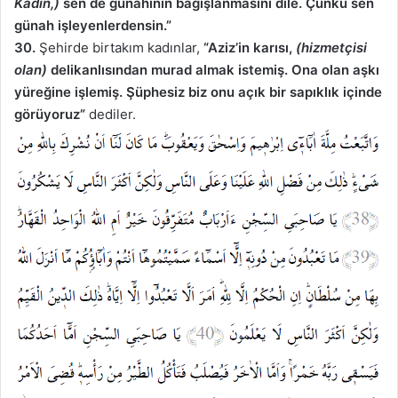
Kadın,)
sen de günahının bağışlanmasını dile. Çünkü sen
günah işleyenlerdensin.”
30.
Şehirde birtakım kadınlar,
“Aziz’in karısı,
(hizmetçisi
olan)
delikanlısından murad almak istemiş. Ona olan aşkı
yüreğine işlemiş. Şüphesiz biz onu açık bir sapıklık içinde
görüyoruz”
dediler.