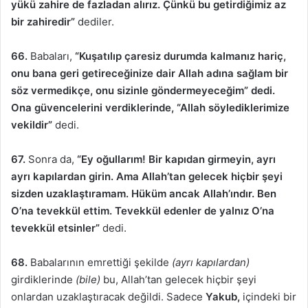
yükü zahire de fazladan alırız. Çünkü bu getirdiğimiz az
bir zahiredir”
dediler.
66.
Babaları,
“Kuşatılıp çaresiz durumda kalmanız hariç,
onu bana geri getireceğinize dair Allah adına sağlam bir
söz vermedikçe, onu sizinle göndermeyeceğim” dedi.
Ona güvencelerini verdiklerinde, “Allah söylediklerimize
vekildir”
dedi.
67.
Sonra da,
“Ey oğullarım! Bir kapıdan girmeyin, ayrı
ayrı kapılardan girin. Ama Allah’tan gelecek hiçbir şeyi
sizden uzaklaştıramam. Hüküm ancak Allah’ındır. Ben
O’na tevekkül ettim. Tevekkül edenler de yalnız O’na
tevekkül etsinler”
dedi.
68.
Babalarının emrettiği şekilde
(ayrı kapılardan)
girdiklerinde
(bile)
bu, Allah’tan gelecek hiçbir şeyi
onlardan uzaklaştıracak değildi. Sadece
Yakub,
içindeki bir