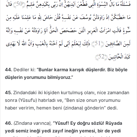
44.
Dediler ki:
“Bunlar karma karışık düşlerdir. Biz böyle
düşlerin yorumunu bilmiyoruz.”
45.
Zindandaki iki kişiden kurtulmuş olanı, nice zamandan
sonra (Yûsuf’u) hatırladı ve, “Ben size onun yorumunu
haber veririm, hemen beni (zindana) gönderin” dedi.
46.
(Zindana varınca),
“Yûsuf! Ey doğru sözlü! Rüyada
yedi semiz ineği yedi zayıf ineğin yemesi, bir de yedi