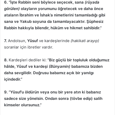
6.
“İşte Rabbin seni böylece seçecek, sana
(rüyada
görülen)
olayların yorumunu öğretecek ve daha önce
ataların İbrahim ve İshak’a nimetlerini tamamladığı gibi
sana ve Yakub soyuna da tamamlayacaktır. Şüphesiz
Rabbin hakkıyla bilendir, hüküm ve hikmet sahibidir.”
7.
Andolsun,
Yûsuf
ve kardeşlerinde
(hakikati arayıp)
soranlar için ibretler vardır.
8.
Kardeşleri dediler ki:
“Biz güçlü bir topluluk olduğumuz
hâlde, Yûsuf ve kardeşi
(Bünyamin)
babamıza bizden
daha sevgilidir. Doğrusu babamız açık bir yanılgı
içindedir.”
9. “Yûsuf’u öldürün veya onu bir yere atın ki babanız
sadece size yönelsin. Ondan sonra (tövbe edip) salih
kimseler olursunuz.”