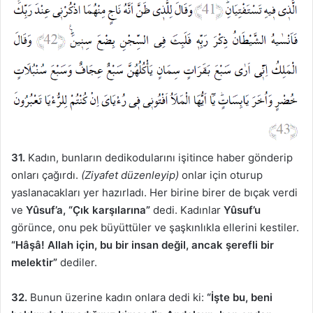
31.
Kadın, bunların dedikodularını işitince haber gönderip
onları çağırdı.
(Ziyafet düzenleyip)
onlar için oturup
yaslanacakları yer hazırladı. Her birine birer de bıçak verdi
ve
Yûsuf’a,
“Çık karşılarına”
dedi. Kadınlar
Yûsuf’u
görünce, onu pek büyüttüler ve şaşkınlıkla ellerini kestiler.
“Hâşâ! Allah için, bu bir insan değil, ancak şerefli bir
melektir”
dediler.
32.
Bunun üzerine kadın onlara dedi ki:
“İşte bu, beni