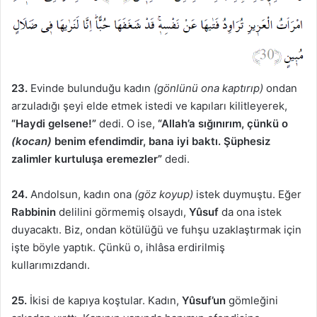
23.
Evinde bulunduğu kadın
(gönlünü ona kaptırıp)
ondan
arzuladığı şeyi elde etmek istedi ve kapıları kilitleyerek,
“Haydi gelsene!”
dedi. O ise,
“Allah’a sığınırım, çünkü o
(kocan)
benim efendimdir, bana iyi baktı. Şüphesiz
zalimler kurtuluşa eremezler”
dedi.
24.
Andolsun, kadın ona
(göz koyup)
istek duymuştu. Eğer
Rabbinin
delilini görmemiş olsaydı,
Yûsuf
da ona istek
duyacaktı. Biz, ondan kötülüğü ve fuhşu uzaklaştırmak için
işte böyle yaptık. Çünkü o, ihlâsa erdirilmiş
kullarımızdandı.
25.
İkisi de kapıya koştular. Kadın,
Yûsuf’un
gömleğini