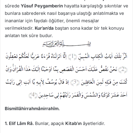
sûrede
Yûsuf Peygamberin
hayatta karşılaştığı sıkıntılar ve
bunlara sabrederek nasıl başarıya ulaştığı anlatılmakta ve
inananlar için faydalı öğütler, önemli mesajlar
verilmektedir.
Kur’an’da
baştan sona kadar bir tek konuyu
anlatan tek sûre budur.
Bismillâhirrahmânirrahîm.
1. Elif Lâm Râ.
Bunlar, apaçık
Kitab’ın
âyetleridir.