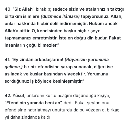
40. “Siz Allah’ı bırakıp; sadece sizin ve atalarınızın taktığı
birtakım isimlere
(düzmece ilâhlara)
tapıyorsunuz. Allah,
onlar hakkında hiçbir delil indirmemiştir. Hüküm ancak
Allah’a aittir. O, kendisinden başka hiçbir şeye
tapmamanızı emretmiştir. İşte en doğru din budur. Fakat
insanların çoğu bilmezler.”
41. “Ey zindan arkadaşlarım!
(Rüyanızın yorumuna
gelince,)
biriniz efendisine şarap sunacak, diğeri ise
asılacak ve kuşlar başından yiyecektir. Yorumunu
sorduğunuz iş böylece kesinleşmiştir.”
42. Yûsuf,
onlardan kurtulacağını düşündüğü kişiye,
“Efendinin yanında beni an”,
dedi. Fakat şeytan onu
efendisine hatırlatmayı unutturdu da bu yüzden o, birkaç
yıl daha zindanda kaldı.