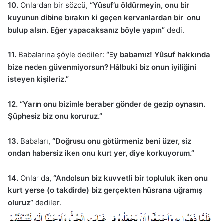
10.
Onlardan bir sözcü,
“Yûsuf’u öldürmeyin, onu bir
kuyunun dibine bırakın ki geçen kervanlardan biri onu
bulup alsın. Eğer yapacaksanız böyle yapın”
dedi.
11.
Babalarına şöyle dediler:
“Ey babamız! Yûsuf hakkında
bize neden güvenmiyorsun? Hâlbuki biz onun iyiliğini
isteyen kişileriz.”
12.
“Yarın onu bizimle beraber gönder de gezip oynasın.
Şüphesiz biz onu koruruz.”
13.
Babaları,
“Doğrusu onu götürmeniz beni üzer, siz
ondan habersiz iken onu kurt yer, diye korkuyorum.”
14.
Onlar da,
“Andolsun biz kuvvetli bir topluluk iken onu
kurt yerse (o takdirde) biz gerçekten hüsrana uğramış
oluruz”
dediler.