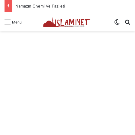
Namazın Önemi Ve Fazileti
Dış gö
A
Menü