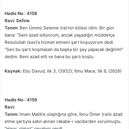
Hadis No : 4158
Ravi: Sefine
Tanım:
Ben Ümmü Seleme (ra)’nin kölesi idim. Bir gün
bana: “Seni azad ediyorum, ancak yaşadığın müddetçe
Resulullah (sav)’a hizmet etmeni şart koşuyorum dedi.
“Sen bu şartı koşmasan da başka bir şey yapacak değilim!”
dedim. Beni azad etti ve bana bu şartı koştu.
Kaynak:
Ebu Davud, Itk 3, (3932); İbnu Mace, Itk 6, (2626)
Hadis No : 4159
Ravi:
Tanım:
İmam Malik’e ulaştığına göre, İbnu Ömer (ra)’e azad
etme şartıyla satın alınan rakabe-i vacibe’den sorulmuştu.
“Hayır, olmaz” cevabını verdi.