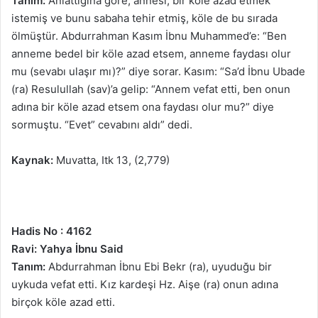
Tanım:
Anlattığına göre, annesi, bir köle azad etmek
istemiş ve bunu sabaha tehir etmiş, köle de bu sırada
ölmüştür. Abdurrahman Kasım İbnu Muhammed’e: “Ben
anneme bedel bir köle azad etsem, anneme faydası olur
mu (sevabı ulaşır mı)?” diye sorar. Kasım: “Sa’d İbnu Ubade
(ra) Resulullah (sav)’a gelip: “Annem vefat etti, ben onun
adına bir köle azad etsem ona faydası olur mu?” diye
sormuştu. “Evet” cevabını aldı” dedi.
Kaynak:
Muvatta, Itk 13, (2,779)
Hadis No : 4162
Ravi: Yahya İbnu Said
Tanım:
Abdurrahman İbnu Ebi Bekr (ra), uyuduğu bir
uykuda vefat etti. Kız kardeşi Hz. Aişe (ra) onun adına
birçok köle azad etti.