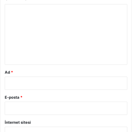
Y
o
r
u
m
*
Ad
*
E-posta
*
İnternet sitesi