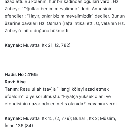
azad etti. Bu kölenin, hür bir kadından oğulları vardı. Hz.
Zübeyr: “Oğulları benim mevalimdir” dedi. Annesinin
efendileri: “Hayır, onlar bizim mevalimizdir” dediler. Bunun
üzerine davaları Hz. Osman (ra)’a intikal etti. O, vela’nın Hz.
Zübeyr’e ait olduğuna hükmetti.
Kaynak:
Muvatta, Itk 21, (2, 782)
Hadis No : 4165
Ravi: Aişe
Tanım:
Resulullah (sav)’a “Hangi köleyi azad etmek
efdaldir?” diye sorulmuştu. “Fiyatça yüksek olanı ve
efendisinin nazarında en nefis olanıdır!” cevabını verdi.
Kaynak:
Muvatta, Itk 15, (2, 779); Buhari, Itk 2; Müslim,
İman 136 (84)