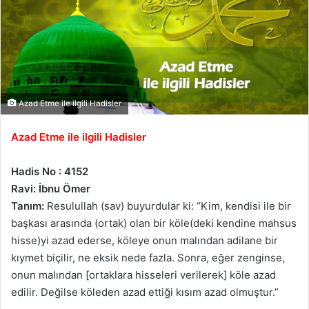
Azad Etme ile ilgili Hadisler
Azad Etme ile ilgili Hadisler
Hadis No : 4152
Ravi: İbnu Ömer
Tanım:
Resulullah (sav) buyurdular ki: “Kim, kendisi ile bir
başkası arasında (ortak) olan bir köle(deki kendine mahsus
hisse)yi azad ederse, köleye onun malından adilane bir
kıymet biçilir, ne eksik nede fazla. Sonra, eğer zenginse,
onun malından [ortaklara hisseleri verilerek] köle azad
edilir. Değilse köleden azad ettiği kısım azad olmuştur.”