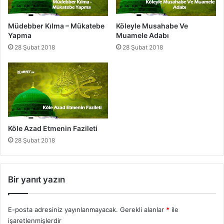
s
l
Müdebber Kılma – Mükatebe
Köleyle Musahabe Ve
e
Yapma
Muamele Adabı
r
28 Şubat 2018
28 Şubat 2018
Köle Azad Etmenin Fazileti
28 Şubat 2018
Bir yanıt yazın
E-posta adresiniz yayınlanmayacak.
Gerekli alanlar
*
ile
işaretlenmişlerdir