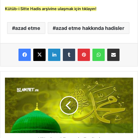
Kütüb-i Sitte Hadis arşivine ulaşmak için tıklayın!
azad etme
azad etme hakkında hadisler
LinkedIn
Tumblr
Pinterest
WhatsApp
E-Posta ile paylaş
K
ö
l
e
A
z
a
d
E