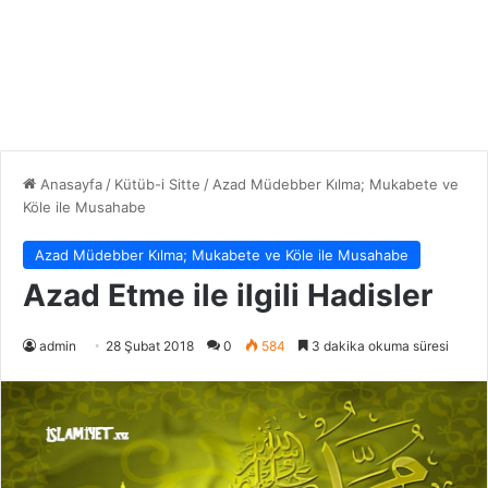
Anasayfa
/
Kütüb-i Sitte
/
Azad Müdebber Kılma; Mukabete ve
Köle ile Musahabe
Azad Müdebber Kılma; Mukabete ve Köle ile Musahabe
Azad Etme ile ilgili Hadisler
admin
28 Şubat 2018
0
584
3 dakika okuma süresi