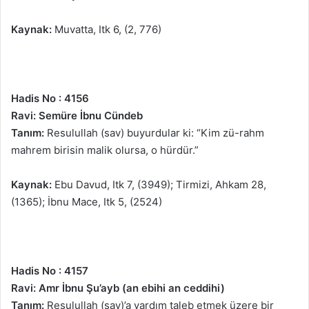
Kaynak:
Muvatta, Itk 6, (2, 776)
Hadis No : 4156
Ravi: Semüre İbnu Cündeb
Tanım:
Resulullah (sav) buyurdular ki: “Kim zü-rahm
mahrem birisin malik olursa, o hürdür.”
Kaynak:
Ebu Davud, Itk 7, (3949); Tirmizi, Ahkam 28,
(1365); İbnu Mace, Itk 5, (2524)
Hadis No : 4157
Ravi: Amr İbnu Şu’ayb (an ebihi an ceddihi)
Tanım:
Resulullah (sav)’a yardım taleb etmek üzere bir