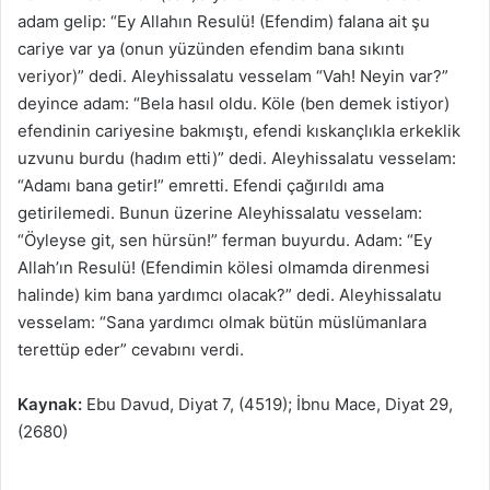
adam gelip: “Ey Allahın Resulü! (Efendim) falana ait şu
cariye var ya (onun yüzünden efendim bana sıkıntı
veriyor)” dedi. Aleyhissalatu vesselam “Vah! Neyin var?”
deyince adam: “Bela hasıl oldu. Köle (ben demek istiyor)
efendinin cariyesine bakmıştı, efendi kıskançlıkla erkeklik
uzvunu burdu (hadım etti)” dedi. Aleyhissalatu vesselam:
“Adamı bana getir!” emretti. Efendi çağırıldı ama
getirilemedi. Bunun üzerine Aleyhissalatu vesselam:
“Öyleyse git, sen hürsün!” ferman buyurdu. Adam: “Ey
Allah’ın Resulü! (Efendimin kölesi olmamda direnmesi
halinde) kim bana yardımcı olacak?” dedi. Aleyhissalatu
vesselam: “Sana yardımcı olmak bütün müslümanlara
terettüp eder” cevabını verdi.
Kaynak:
Ebu Davud, Diyat 7, (4519); İbnu Mace, Diyat 29,
(2680)