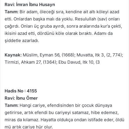
Ravi: İmran İbnu Husayn
Tanım:
Bir adam, öleceği sıra, kendine ait altı köleyi azad
etti. Onlardan başka malı da yoklu. Resulullah (sav) onları
çağırdı. Onları üç gruba ayırdı, sonra aralarında kur’a çekti,
ikisini azad etti, dördünü köle olarak bıraktı. Adamı da
şiddetle azarladı.
Kaynak:
Müslim, Eyman 56, (1668); Muvatta, Itk 3, (2, 774);
Tirmizi, Ahkam 27, (1364); Ebu Davud, Itk 10, (3
Hadis No : 4155
Ravi: İbnu Ömer
Tanım:
Hangi cariye, efendisinden bir çocuk dünyaya
getirirse, artık efendi bu cariyeyi satamaz, hibe edemez,
miras da kılamaz. Hayatta oldukça ondan istifade eder, öldü
mü artık cariye hür olur.