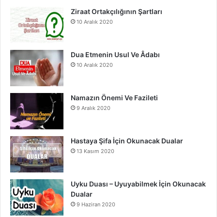
o
e
r
Ziraat Ortakçılığının Şartları
10 Aralık 2020
k
a
m
Dua Etmenin Usul Ve Âdabı
10 Aralık 2020
Namazın Önemi Ve Fazileti
9 Aralık 2020
Hastaya Şifa İçin Okunacak Dualar
13 Kasım 2020
Uyku Duası – Uyuyabilmek İçin Okunacak
Dualar
9 Haziran 2020