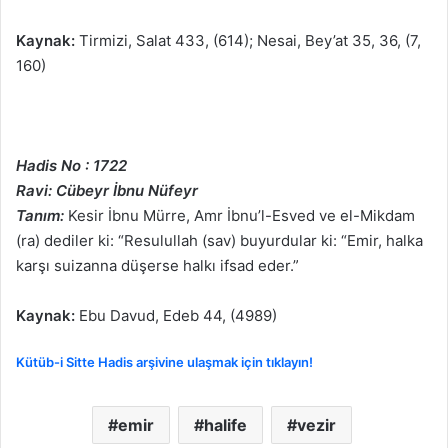
Kaynak:
Tirmizi, Salat 433, (614); Nesai, Bey’at 35, 36, (7,
160)
Hadis No : 1722
Ravi: Cübeyr İbnu Nüfeyr
Tanım:
Kesir İbnu Mürre, Amr İbnu’l-Esved ve el-Mikdam
(ra) dediler ki: “Resulullah (sav) buyurdular ki: “Emir, halka
karşı suizanna düşerse halkı ifsad eder.”
Kaynak:
Ebu Davud, Edeb 44, (4989)
Kütüb-i Sitte Hadis arşivine ulaşmak için tıklayın!
emir
halife
vezir