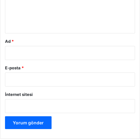
u
m
*
Ad
*
E-posta
*
İnternet sitesi