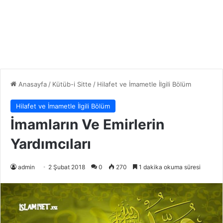
Anasayfa
/
Kütüb-i Sitte
/
Hilafet ve İmametle İlgili Bölüm
Hilafet ve İmametle İlgili Bölüm
İmamların Ve Emirlerin
Yardımcıları
admin
2 Şubat 2018
0
270
1 dakika okuma süresi