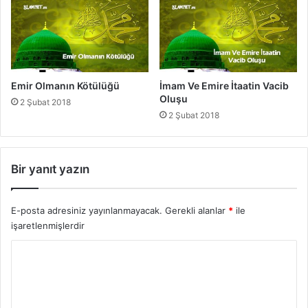
Emir Olmanın Kötülüğü
İmam Ve Emire İtaatin Vacib
Oluşu
2 Şubat 2018
2 Şubat 2018
Bir yanıt yazın
E-posta adresiniz yayınlanmayacak.
Gerekli alanlar
*
ile
işaretlenmişlerdir
Y
o
r