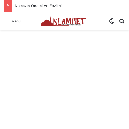
Namazın Önemi Ve Fazileti
Dış gö
A
Menü