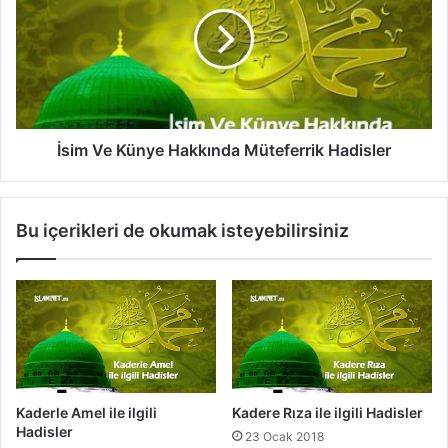
i
i
l
m
g
V
i
e
l
K
i
ü
H
n
a
y
İsim Ve Künye Hakkında Müteferrik Hadisler
d
e
i
H
s
a
Bu içerikleri de okumak isteyebilirsiniz
l
k
e
k
r
ı
n
d
a
M
ü
t
Kaderle Amel ile ilgili
Kadere Rıza ile ilgili Hadisler
e
Hadisler
23 Ocak 2018
f