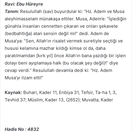
Ravi: Ebu Hüreyre
Tanım:
Resulullah (sav) buyurdular ki: “Hz. Adem ve Musa
aleyhimasselam münakaşa ettiler. Musa, Adem’e: “İşlediğin
günahla insanları cennetten çıkaran ve onları şekavete
(bedbahtlığa) atan sensin değil mi!” dedi. Adem de
Musa’ya: “Sen, Allah’ın risalet vermek suretiyle seçtiği ve
hususi kelamına mazhar kıldığı kimse ol da, daha
yaratılmamdan [kırk yıl] önce Allah’ın bana yazdığı bir işten
dolayı beni ayıplamaya halk (bu olacak şey değil)!” diye
cevap verdi.” Resulullah devamla dedi ki: “Hz. Adem
Musa’yı ilzam etti!”
Kaynak:
Buhari, Kader 11, Enbiya 31, Tefsir, Ta-ha 1, 3,
Tevhid 37; Müslim, Kader 13, (2652); Muvatta, Kader
Hadis No : 4832