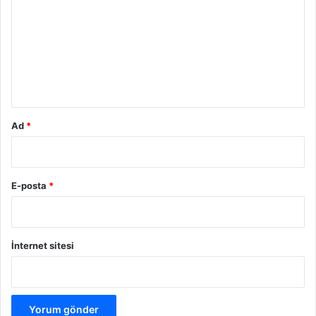
r
u
m
*
Ad
*
E-posta
*
İnternet sitesi