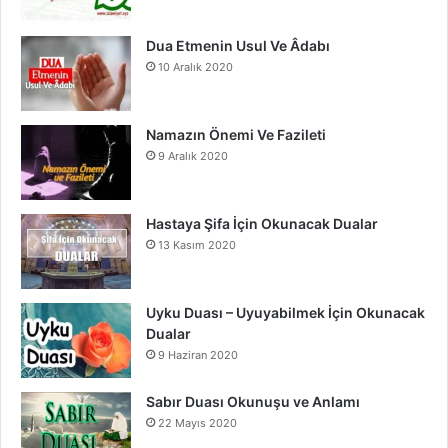
m
Dua Etmenin Usul Ve Âdabı
10 Aralık 2020
Namazın Önemi Ve Fazileti
9 Aralık 2020
Hastaya Şifa İçin Okunacak Dualar
13 Kasım 2020
Uyku Duası – Uyuyabilmek İçin Okunacak
Dualar
9 Haziran 2020
Sabır Duası Okunuşu ve Anlamı
22 Mayıs 2020