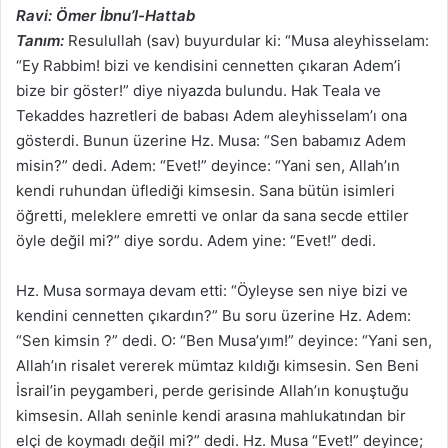
Ravi: Ömer İbnu’l-Hattab
Tanım:
Resulullah (sav) buyurdular ki: “Musa aleyhisselam:
“Ey Rabbim! bizi ve kendisini cennetten çıkaran Adem’i
bize bir göster!” diye niyazda bulundu. Hak Teala ve
Tekaddes hazretleri de babası Adem aleyhisselam’ı ona
gösterdi. Bunun üzerine Hz. Musa: “Sen babamız Adem
misin?” dedi. Adem: “Evet!” deyince: “Yani sen, Allah’ın
kendi ruhundan üflediği kimsesin. Sana bütün isimleri
öğretti, meleklere emretti ve onlar da sana secde ettiler
öyle değil mi?” diye sordu. Adem yine: “Evet!” dedi.
Hz. Musa sormaya devam etti: “Öyleyse sen niye bizi ve
kendini cennetten çıkardın?” Bu soru üzerine Hz. Adem:
“Sen kimsin ?” dedi. O: “Ben Musa’yım!” deyince: “Yani sen,
Allah’ın risalet vererek mümtaz kıldığı kimsesin. Sen Beni
İsrail’in peygamberi, perde gerisinde Allah’ın konuştuğu
kimsesin. Allah seninle kendi arasına mahlukatından bir
elçi de koymadı değil mi?” dedi. Hz. Musa “Evet!” deyince;