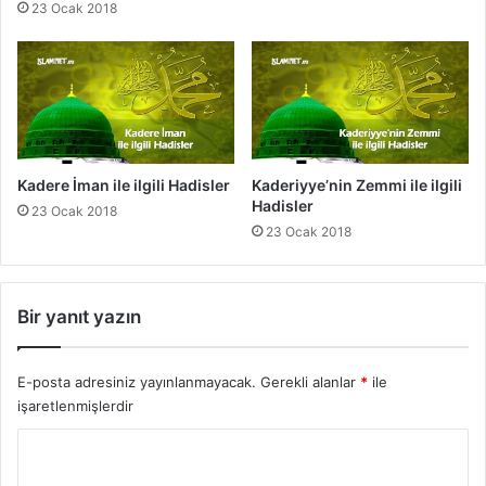
23 Ocak 2018
e
r
r
i
k
H
a
d
Kadere İman ile ilgili Hadisler
Kaderiyye’nin Zemmi ile ilgili
i
Hadisler
23 Ocak 2018
s
23 Ocak 2018
l
e
r
Bir yanıt yazın
E-posta adresiniz yayınlanmayacak.
Gerekli alanlar
*
ile
işaretlenmişlerdir
Y
o