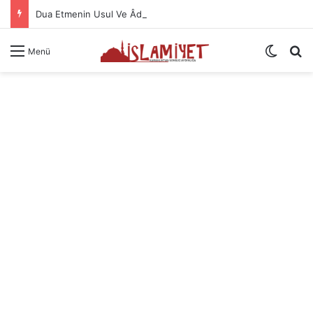
Dua Etmenin Usul Ve Âdabı
Dış gö
A
Menü