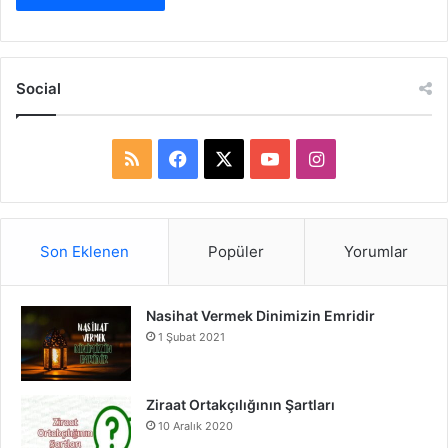
Social
R
F
X
Y
I
S
a
o
n
S
c
u
s
Son Eklenen
Popüler
Yorumlar
e
T
t
Nasihat Vermek Dinimizin Emridir
b
u
a
1 Şubat 2021
o
b
g
o
e
r
Ziraat Ortakçılığının Şartları
10 Aralık 2020
k
a