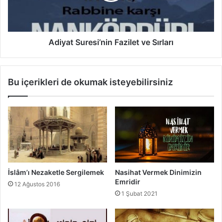
z
S
i
u
l
r
e
e
Adiyat Suresi’nin Fazilet ve Sırları
t
s
v
i
e
’
Bu içerikleri de okumak isteyebilirsiniz
S
n
ı
i
r
n
l
F
a
a
r
z
ı
i
l
e
İslâm’ı Nezaketle Sergilemek
Nasihat Vermek Dinimizin
t
Emridir
12 Ağustos 2016
v
1 Şubat 2021
e
S
ı