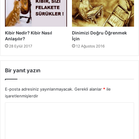
r
l
a
r
ı
Kibir Nedir? Kibir Nasıl
Dinimizi Doğru Öğrenmek
Anlaşılır?
İçin
28 Eylül 2017
12 Ağustos 2016
Bir yanıt yazın
E-posta adresiniz yayınlanmayacak.
Gerekli alanlar
*
ile
işaretlenmişlerdir
Y
o
r
u