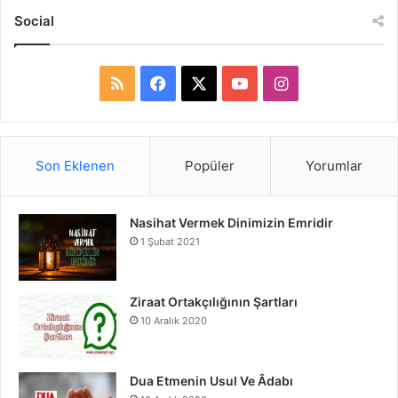
Social
R
F
X
Y
I
S
a
o
n
S
c
u
s
Son Eklenen
Popüler
Yorumlar
e
T
t
Nasihat Vermek Dinimizin Emridir
b
u
a
1 Şubat 2021
o
b
g
o
e
r
Ziraat Ortakçılığının Şartları
10 Aralık 2020
k
a
m
Dua Etmenin Usul Ve Âdabı