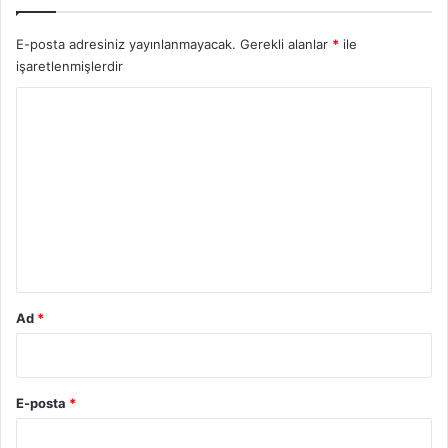
E-posta adresiniz yayınlanmayacak.
Gerekli alanlar
*
ile
işaretlenmişlerdir
Y
o
r
u
m
*
Ad
*
E-posta
*