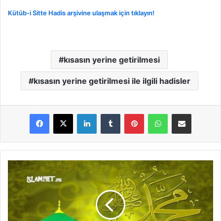
Kütüb-i Sitte Hadis arşivine ulaşmak için tıklayın!
kısasın yerine getirilmesi
kısasın yerine getirilmesi ile ilgili hadisler
LinkedIn
Tumblr
Pinterest
WhatsApp
E-Posta ile paylaş
İ
n
s
a
n
U