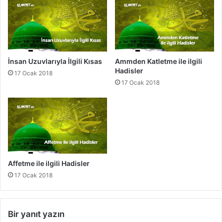
e
i
l
g
i
l
İnsan Uzuvlarıyla İlgili Kısas
Ammden Katletme ile ilgili
i
Hadisler
17 Ocak 2018
H
17 Ocak 2018
a
d
i
s
l
e
r
Affetme ile ilgili Hadisler
17 Ocak 2018
Bir yanıt yazın