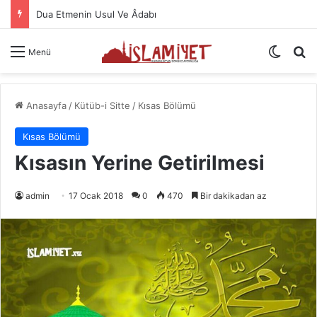
Namazın Önemi Ve Fazileti
Dış gö
A
Menü
Anasayfa
/
Kütüb-i Sitte
/
Kısas Bölümü
Kısas Bölümü
Kısasın Yerine Getirilmesi
admin
17 Ocak 2018
0
470
Bir dakikadan az