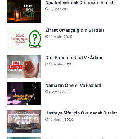
Nasihat Vermek Dinimizin Emridir
b
u
a
1 Şubat 2021
o
b
g
o
e
r
Ziraat Ortakçılığının Şartları
10 Aralık 2020
k
a
m
Dua Etmenin Usul Ve Âdabı
10 Aralık 2020
Namazın Önemi Ve Fazileti
9 Aralık 2020
Hastaya Şifa İçin Okunacak Dualar
13 Kasım 2020