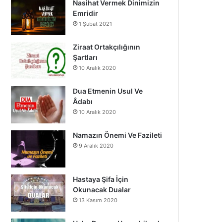
Nasihat Vermek Dinimizin
o
b
g
Emridir
1 Şubat 2021
o
e
r
k
a
Ziraat Ortakçılığının
Şartları
m
10 Aralık 2020
Dua Etmenin Usul Ve
Âdabı
10 Aralık 2020
Namazın Önemi Ve Fazileti
9 Aralık 2020
Hastaya Şifa İçin
Okunacak Dualar
13 Kasım 2020