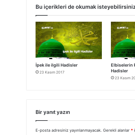
l
Bu içerikleri de okumak isteyebilirsini
a
r
)
i
l
e
i
l
g
İpek ile ilgili Hadisler
Elbiselerin R
i
Hadisler
23 Kasım 2017
l
23 Kasım 2
i
H
a
d
i
s
Bir yanıt yazın
l
e
r
E-posta adresiniz yayınlanmayacak.
Gerekli alanlar
*
i