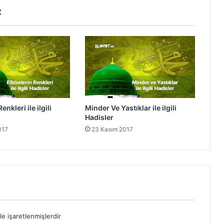
a
z
d
i
s
l
e
r
enkleri ile ilgili
Minder Ve Yastıklar ile ilgili
Hadisler
017
23 Kasım 2017
le işaretlenmişlerdir