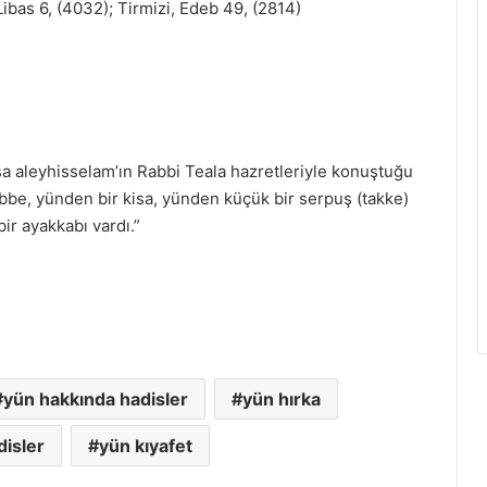
ibas 6, (4032); Tirmizi, Edeb 49, (2814)
sa aleyhisselam’ın Rabbi Teala hazretleriyle konuştuğu
bbe, yünden bir kisa, yünden küçük bir serpuş (takke)
ir ayakkabı vardı.”
yün hakkında hadisler
yün hırka
adisler
yün kıyafet