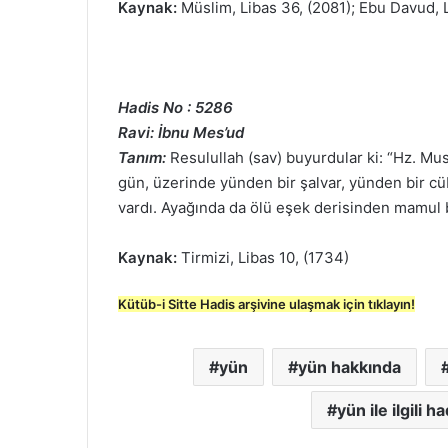
Kaynak:
Müslim, Libas 36, (2081); Ebu Davud, L
Hadis No : 5286
Ravi: İbnu Mes’ud
Tanım:
Resulullah (sav) buyurdular ki: “Hz. Mu
gün, üzerinde yünden bir şalvar, yünden bir cü
vardı. Ayağında da ölü eşek derisinden mamul b
Kaynak:
Tirmizi, Libas 10, (1734)
Kütüb-i Sitte Hadis arşivine ulaşmak için tıklayın!
yün
yün hakkında
yün ile ilgili h