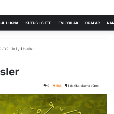
ÜL HÜSNA
KÜTÜB-I SITTE
EVLIYALAR
DUALAR
NA
ü
/
Yün ile ilgili Hadisler
isler
0
566
1 dakika okuma süresi