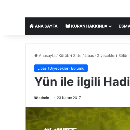
ANA SAYFA
KURAN HAKKINDA
ESMA
Anasayfa
/
Kütüb-i Sitte
/
Libas (Giyecekler) Bölüm
Libas (Giyecekler) Bölümü
Yün ile ilgili Had
admin
23 Kasım 2017