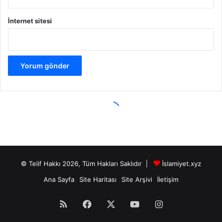
© Telif Hakkı 2026, Tüm Hakları Saklıdır |
İslamiyet.xyz
Ana Sayfa
Site Haritası
Site Arşivi
İletişim
RSS
Facebook
X
YouTube
Instagram