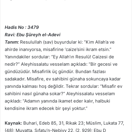
Hadis No : 3479
Ravi: Ebu Şüreyh el-Adevi
Tanım:
Resulullah (sav) buyurdular ki: “Kim Allah’a ve
ahirde inanıyorsa, misafirine ‘caize’sini ikram etsin.”
Yanındakiler sordular: “Ey Allah’ın Resulü! Caizesi de
nedir?” Aleyhissalatu vesselam açıkladı: “Bir gecesi ve
gündüzüdür. Misafirlik üç gündür. Bundan fazlası
sadakadır. Misafire, ev sahibini günaha sokuncaya kadar
yanında kalması hoş değildir. Tekrar sordular: “Misafir ev
sahibini nasıl günaha sokar?” Aleyhissalatu vesselam
açıkladı: “Adamın yanında ikamet eder kalır, halbuki
kendisine ikram edecek bir şeyi yoktur.”
Kaynak:
Buhari, Edeb 85, 31, Rikak 23; Müslim, Lukata 77,
(48); Muvatta, Sıfatu’n-Nebiyy 22, (2, 929); Ebu D