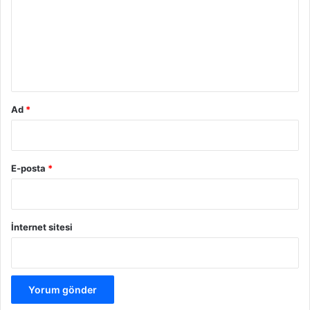
r
u
m
*
Ad
*
E-posta
*
İnternet sitesi