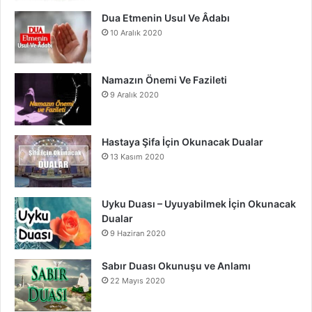
m
Dua Etmenin Usul Ve Âdabı
10 Aralık 2020
Namazın Önemi Ve Fazileti
9 Aralık 2020
Hastaya Şifa İçin Okunacak Dualar
13 Kasım 2020
Uyku Duası – Uyuyabilmek İçin Okunacak
Dualar
9 Haziran 2020
Sabır Duası Okunuşu ve Anlamı
22 Mayıs 2020