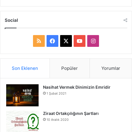
Social
R
F
X
Y
I
S
a
o
n
S
c
u
s
Son Eklenen
Popüler
Yorumlar
e
T
t
Nasihat Vermek Dinimizin Emridir
b
u
a
1 Şubat 2021
o
b
g
o
e
r
Ziraat Ortakçılığının Şartları
10 Aralık 2020
k
a