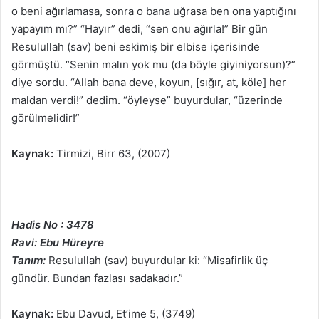
o beni ağırlamasa, sonra o bana uğrasa ben ona yaptığını
yapayım mı?” “Hayır” dedi, “sen onu ağırla!” Bir gün
Resulullah (sav) beni eskimiş bir elbise içerisinde
görmüştü. “Senin malın yok mu (da böyle giyiniyorsun)?”
diye sordu. “Allah bana deve, koyun, [sığır, at, köle] her
maldan verdi!” dedim. “öyleyse” buyurdular, “üzerinde
görülmelidir!”
Kaynak:
Tirmizi, Birr 63, (2007)
Hadis No : 3478
Ravi: Ebu Hüreyre
Tanım:
Resulullah (sav) buyurdular ki: “Misafirlik üç
gündür. Bundan fazlası sadakadır.”
Kaynak:
Ebu Davud, Et’ime 5, (3749)