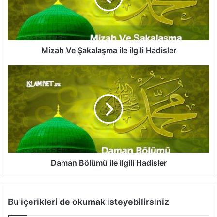
V
e
Ş
a
k
Mizah Ve Şakalaşma ile ilgili Hadisler
a
l
D
a
a
ş
m
m
a
a
n
i
B
l
ö
e
l
i
ü
l
m
Daman Bölümü ile ilgili Hadisler
g
ü
i
i
l
l
Bu içerikleri de okumak isteyebilirsiniz
i
e
H
i