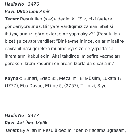
Hadis No : 3476
Ravi: Ukbe İbnu Amir
Tanım:
Resulullah (sav)’a dedim ki: “Siz, bizi (sefere)
gönderiyorsunuz. Bir yere vardığımız zaman, ahalisi
ihtiyaçlarımızı görmezlerse ne yapmalıyız?” (Resulullah
bize) şu cevabı verdiler: “Bir kavme inince, onlar misafire
davranılması gereken muameleyi size de yaparlarsa
ikramlarını kabul edin. Aksi takdirde, misafire yapmaları
gereken ikram kadarını onlardan (zorla da olsa) alın.”
Kaynak:
Buhari, Edeb 85, Mezalim 18; Müslim, Lukata 17,
(1727); Ebu Davud, Et’ime 5, (3752); Tirmizi, Siyer
Hadis No : 3477
Ravi: Avf İbnu Malik
Tanım:
Ey Allah’ın Resulü dedim, “ben bir adama uğrasam,