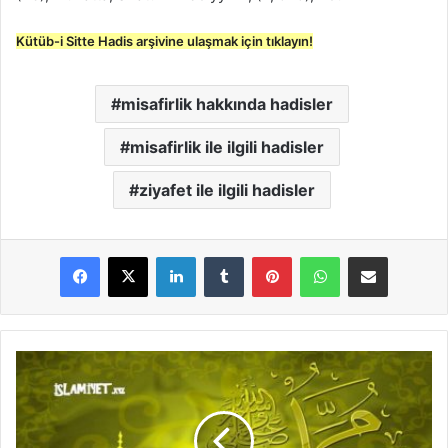
Kütüb-i Sitte Hadis arşivine ulaşmak için tıklayın!
misafirlik hakkında hadisler
misafirlik ile ilgili hadisler
ziyafet ile ilgili hadisler
LinkedIn
Tumblr
Pinterest
WhatsApp
E-Posta ile paylaş
M
i
z
a
h