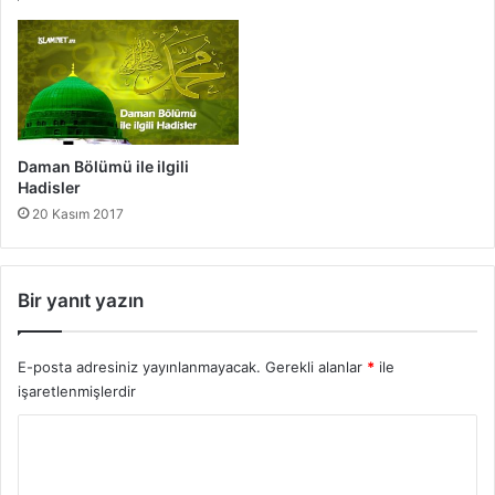
a
l
d
g
i
i
s
l
l
i
e
H
r
a
Daman Bölümü ile ilgili
d
Hadisler
i
20 Kasım 2017
s
l
e
r
Bir yanıt yazın
E-posta adresiniz yayınlanmayacak.
Gerekli alanlar
*
ile
işaretlenmişlerdir
Y
o