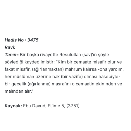
Hadis No : 3475
Ravi:
Tanım:
Bir başka rivayette Resulullah (sav)’ın şöyle
söylediği kaydedilmiştir: “Kim bir cemaate misafir olur ve
fakat misafir, (ağırlanmaktan) mahrum kalırsa -ona yardım,
her müslüman üzerine hak (bir vazife) olması hasebiyle-
bir gecelik (ağırlanma) masrafını o cemaatin ekininden ve
malından alır.”
Kaynak:
Ebu Davud, Et’ime 5, (3751)