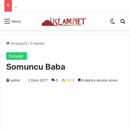
Namazın Önemi Ve Fazileti
Dış gö
A
Menü
Anasayfa
/
Evliyalar
Evliyalar
Somuncu Baba
admin
2 Ekim 2017
0
1.074
6 dakika okuma süresi