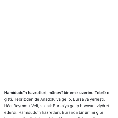
Hamîdüddîn hazretleri, mânevî bir emir üzerine Tebrîz’e
gitti.
Tebrîz’den de Anadolu’ya gelip, Bursa’ya yerleşti.
Hâcı Bayram-ı Velî, sık sık Bursa’ya gelip hocasını ziyâret
ederdi. Hamîdüddîn hazretleri, Bursa’da bir ümmî gibi