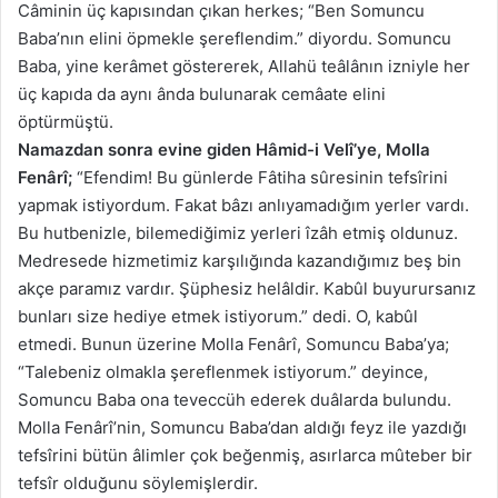
Câminin üç kapısından çıkan herkes; “Ben Somuncu
Baba’nın elini öpmekle şereflendim.” diyordu. Somuncu
Baba, yine kerâmet göstererek, Allahü teâlânın izniyle her
üç kapıda da aynı ânda bulunarak cemâate elini
öptürmüştü.
Namazdan sonra evine giden Hâmid-i Velî’ye, Molla
Fenârî;
“Efendim! Bu günlerde Fâtiha sûresinin tefsîrini
yapmak istiyordum. Fakat bâzı anlıyamadığım yerler vardı.
Bu hutbenizle, bilemediğimiz yerleri îzâh etmiş oldunuz.
Medresede hizmetimiz karşılığında kazandığımız beş bin
akçe paramız vardır. Şüphesiz helâldir. Kabûl buyurursanız
bunları size hediye etmek istiyorum.” dedi. O, kabûl
etmedi. Bunun üzerine Molla Fenârî, Somuncu Baba’ya;
“Talebeniz olmakla şereflenmek istiyorum.” deyince,
Somuncu Baba ona teveccüh ederek duâlarda bulundu.
Molla Fenârî’nin, Somuncu Baba’dan aldığı feyz ile yazdığı
tefsîrini bütün âlimler çok beğenmiş, asırlarca mûteber bir
tefsîr olduğunu söylemişlerdir.