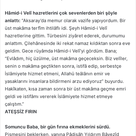
Hâmid-i Velî hazretlerini çok sevenlerden biri şöyle
anlattı:
“Aksaray’da memur olarak vazife yapıyordum. Bir
üst makâma terfîm ihtilâflı idi. Şeyh Hâmid-i Velî
hazretlerine gittim. Türbesini ziyâret ederek, durumumu
anlattım. Çilehânesinde iki rekat namaz kıldıktan sonra eve
geldim. Gece rüyâmda Hâmid-i Velî’yi gördüm. Bana;
“Evlâdım, hiç üzülme, üst makâma geçeceksin. Biz velîler,
senin o makâma geçtikten sonra, istifâ edip, serbestçe
İslâmiyete hizmet etmeni, Allahü teâlânın emir ve
yasaklarını insanlara bildirmeni arzu ediyoruz” buyurdu.
Hakîkaten, kısa zaman sonra bir üst makâma geçme emri
geldi ve istifâmı vererek İslâmiyete hizmet etmeye
çalıştım.”
ATEŞSİZ FIRIN
Somuncu Baba, bir gün fırına ekmeklerini sürdü.
Pişmesini beklerken, yanına Pâdişâh Yıldırım Bâyezîd