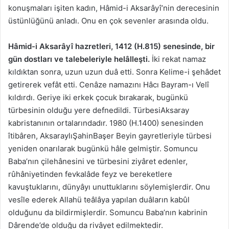
konuşmaları işiten kadın, Hâmid-i Aksarâyî’nin derecesinin
üstünlüğünü anladı. Onu en çok sevenler arasında oldu.
Hâmid-i Aksarâyî hazretleri, 1412 (H.815) senesinde, bir
gün dostları ve talebeleriyle helâlleşti.
İki rekat namaz
kıldıktan sonra, uzun uzun duâ etti. Sonra Kelime-i şehâdet
getirerek vefât etti. Cenâze namazını Hâcı Bayram-ı Velî
kıldırdı. Geriye iki erkek çocuk bırakarak, bugünkü
türbesinin olduğu yere defnedildi. TürbesiAksaray
kabristanının ortalarındadır. 1980 (H.1400) senesinden
îtibâren, AksaraylıŞahinBaşer Beyin gayretleriyle türbesi
yeniden onarılarak bugünkü hâle gelmiştir. Somuncu
Baba’nın çilehânesini ve türbesini ziyâret edenler,
rûhâniyetinden fevkalâde feyz ve bereketlere
kavuştuklarını, dünyâyı unuttuklarını söylemişlerdir. Onu
vesîle ederek Allahü teâlâya yapılan duâların kabûl
olduğunu da bildirmişlerdir. Somuncu Baba’nın kabrinin
Dârende’de olduğu da rivâyet edilmektedir.