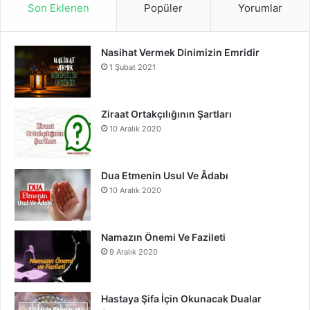
Son Eklenen
Popüler
Yorumlar
e
T
t
Nasihat Vermek Dinimizin Emridir
b
u
a
1 Şubat 2021
o
b
g
o
e
r
Ziraat Ortakçılığının Şartları
10 Aralık 2020
k
a
m
Dua Etmenin Usul Ve Âdabı
10 Aralık 2020
Namazın Önemi Ve Fazileti
9 Aralık 2020
Hastaya Şifa İçin Okunacak Dualar