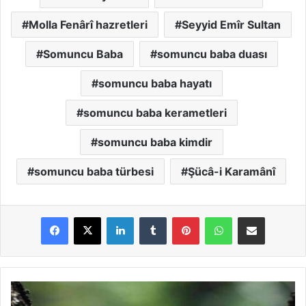
Molla Fenârî hazretleri
Seyyid Emîr Sultan
Somuncu Baba
somuncu baba duası
somuncu baba hayatı
somuncu baba kerametleri
somuncu baba kimdir
somuncu baba türbesi
Şücâ-i Karamânî
LinkedIn
Tumblr
Pinterest
WhatsApp
E-Posta ile paylaş
S
û