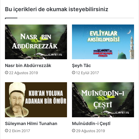
Bu içerikleri de okumak isteyebilirsiniz
Nasr bin Abdürrezzâk
Şeyh Tâc
22 Ağustos 2019
12 Eylül 2017
Süleyman Hilmi Tunahan
Muînüddîn-i Çeştî
2 Ekim 2017
29 Ağustos 2019