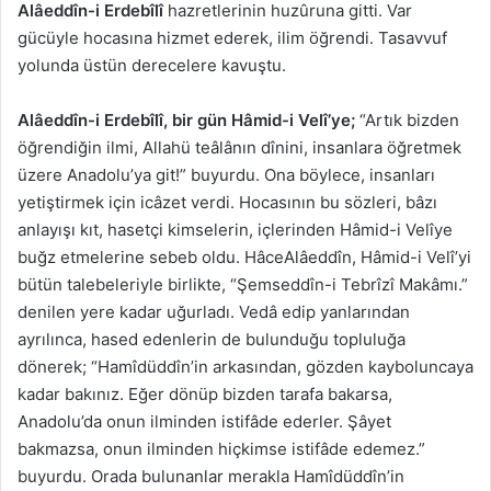
Alâeddîn-i Erdebîlî
hazretlerinin huzûruna gitti. Var
gücüyle hocasına hizmet ederek, ilim öğrendi. Tasavvuf
yolunda üstün derecelere kavuştu.
Alâeddîn-i Erdebîlî, bir gün Hâmid-i Velî’ye;
“Artık bizden
öğrendiğin ilmi, Allahü teâlânın dînini, insanlara öğretmek
üzere Anadolu’ya git!” buyurdu. Ona böylece, insanları
yetiştirmek için icâzet verdi. Hocasının bu sözleri, bâzı
anlayışı kıt, hasetçi kimselerin, içlerinden Hâmid-i Velîye
buğz etmelerine sebeb oldu. HâceAlâeddîn, Hâmid-i Velî’yi
bütün talebeleriyle birlikte, “Şemseddîn-i Tebrîzî Makâmı.”
denilen yere kadar uğurladı. Vedâ edip yanlarından
ayrılınca, hased edenlerin de bulunduğu topluluğa
dönerek; “Hamîdüddîn’in arkasından, gözden kayboluncaya
kadar bakınız. Eğer dönüp bizden tarafa bakarsa,
Anadolu’da onun ilminden istifâde ederler. Şâyet
bakmazsa, onun ilminden hiçkimse istifâde edemez.”
buyurdu. Orada bulunanlar merakla Hamîdüddîn’in