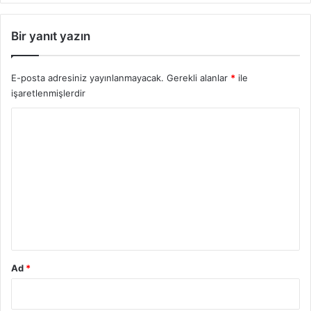
Bir yanıt yazın
E-posta adresiniz yayınlanmayacak.
Gerekli alanlar
*
ile
işaretlenmişlerdir
Y
o
r
u
m
*
Ad
*