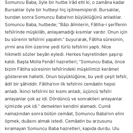
Somuncu Baba, öyle bir hutbe irâd etti ki, o zamâna kadar
Bursalılar öyle bir hutbeyi hiç işitmemişlerdi. Bursalılar,
bundan sonra Somuncu Baba’nın büyüklüğünü anladılar.
Somuncu Baba, hutbede; “Bâzı âlimlerin, Fâtiha-i şerîfenin
tefsîrinde müşkilâtı, anlayamadığı kısımlar vardır. Onun için
bu sûrenin tefsîrini yapalım.” buyurarak, Fâtiha sûresinin,
yirmi ana ilim üzerine yedi türlü tefsîrini yaptı. Nice
hikmetli sözler beyân eyledi. Herkes hayretinden şaşırıp
kaldı. Başta Molla Fenârî hazretleri; “Somuncu Baba, önce
bizim Fâtiha sûresinin tefsîrindeki müşkilimizi kerâmet
göstererek halletti. Onun büyüklüğüne, bu yedi çeşit tefsîr,
âdil bir şâhiddir. Fâtiha’nın ilk tefsîrini cemâatin hepsi
anladı. İkinci tefsîrini bir kısmı anladı, üçüncü tefsîri
anlayanlar çok az idi. Dördüncü ve sonrakileri anlayanlar
içimizde yok idi.” demekten kendini alamadı. Cumâ
namazından sonra bütün cemâat, Somuncu Baba’nın elini
öpmek, duâsını almak istedi. Cemâatin bu arzusunu
kıramayan Somuncu Baba hazretleri, kapıda durdu. Ulu