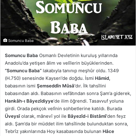
Somuncu Baba
Somuncu Baba
Osmanlı Devletinin kuruluş yıllarında
Anadolu’da yetişen âlim ve velîlerin büyüklerinden.
“Somuncu Baba”
lakabıyla tanınıp meşhûr oldu. 1349
(H.750) senesinde Kayseri’de doğdu. İsmi
Hâmid,
babasının ismi
Şemseddîn Mûsâ’
dır. İlk tahsîlini
babasından aldı. Babasının vefâtından sonra Şam’a giderek,
Hankâh-ı Bâyezîdiyye
‘de ilim öğrendi. Tasavvuf yoluna
girdi. Orada pekçok velînin sohbetlerine katıldı. Burada
Üveysî
olarak, mânevî yol ile
Bâyezîd-i Bistâmî
‘den feyz
aldı. Şam’da bir müddet ilim tahsîlinde bulunduktan sonra,
Tebrîz yakınlarında Hoy kasabasında bulunan
Hâce