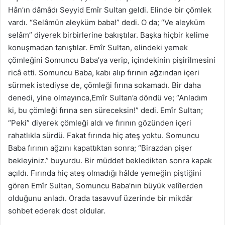
Hân’ın dâmâdı Seyyid Emîr Sultan geldi. Elinde bir çömlek
vardı. “Selâmün aleyküm baba!” dedi. O da; “Ve aleyküm
selâm” diyerek birbirlerine bakıştılar. Başka hiçbir kelime
konuşmadan tanıştılar. Emîr Sultan, elindeki yemek
çömleğini Somuncu Baba’ya verip, içindekinin pişirilmesini
ricâ etti. Somuncu Baba, kabı alıp fırının ağzından içeri
sürmek istediyse de, çömleği fırına sokamadı. Bir daha
denedi, yine olmayınca,Emîr Sultan’a döndü ve; “Anladım
ki, bu çömleği fırına sen süreceksin!” dedi. Emîr Sultan;
“Peki” diyerek çömleği aldı ve fırının gözünden içeri
rahatlıkla sürdü. Fakat fırında hiç ateş yoktu. Somuncu
Baba fırının ağzını kapattıktan sonra; “Birazdan pişer
bekleyiniz.” buyurdu. Bir müddet bekledikten sonra kapak
açıldı. Fırında hiç ateş olmadığı hâlde yemeğin piştiğini
gören Emîr Sultan, Somuncu Baba’nın büyük velîlerden
olduğunu anladı. Orada tasavvuf üzerinde bir mikdâr
sohbet ederek dost oldular.