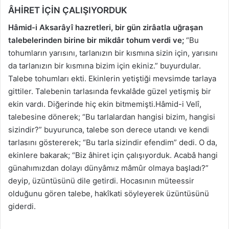
ÂHİRET İÇİN ÇALIŞIYORDUK
Hâmid-i Aksarâyî hazretleri, bir gün zirâatla uğraşan
talebelerinden birine bir mikdâr tohum verdi ve;
“Bu
tohumların yarısını, tarlanızın bir kısmına sizin için, yarısını
da tarlanızın bir kısmına bizim için ekiniz.” buyurdular.
Talebe tohumları ekti. Ekinlerin yetiştiği mevsimde tarlaya
gittiler. Talebenin tarlasında fevkalâde güzel yetişmiş bir
ekin vardı. Diğerinde hiç ekin bitmemişti.Hâmid-i Velî,
talebesine dönerek; “Bu tarlalardan hangisi bizim, hangisi
sizindir?” buyurunca, talebe son derece utandı ve kendi
tarlasını göstererek; “Bu tarla sizindir efendim” dedi. O da,
ekinlere bakarak; “Biz âhiret için çalışıyorduk. Acabâ hangi
günahımızdan dolayı dünyâmız mâmûr olmaya başladı?”
deyip, üzüntüsünü dile getirdi. Hocasının müteessir
olduğunu gören talebe, hakîkati söyleyerek üzüntüsünü
giderdi.