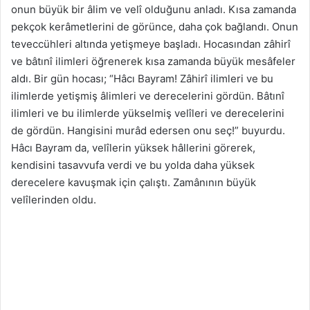
onun büyük bir âlim ve velî olduğunu anladı. Kısa zamanda
pekçok kerâmetlerini de görünce, daha çok bağlandı. Onun
teveccühleri altında yetişmeye başladı. Hocasından zâhirî
ve bâtınî ilimleri öğrenerek kısa zamanda büyük mesâfeler
aldı. Bir gün hocası; “Hâcı Bayram! Zâhirî ilimleri ve bu
ilimlerde yetişmiş âlimleri ve derecelerini gördün. Bâtınî
ilimleri ve bu ilimlerde yükselmiş velîleri ve derecelerini
de gördün. Hangisini murâd edersen onu seç!” buyurdu.
Hâcı Bayram da, velîlerin yüksek hâllerini görerek,
kendisini tasavvufa verdi ve bu yolda daha yüksek
derecelere kavuşmak için çalıştı. Zamânının büyük
velîlerinden oldu.