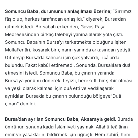
Somuncu Baba, durumunun anlaşılması üzerine;
“Sırrımız
fâş olup, herkes tarafından anlaşıldı.” diyerek, Bursa’dan
gitmek istedi. Bir sabah erkenden, Gavas Paşa
Medresesinden birkaç talebeyi yanına alarak yola çıktı.
Somuncu Baba’nın Bursa’yı terketmekte olduğunu işiten
MollaFenârî, koşarak bir çınarın yanında arkasından yetişti.
Gitmeyip Bursa’da kalması için çok yalvardı, ricâlarda
bulundu. Fakat kabûl ettiremedi. Sonunda, Bursalılara duâ
etmesini istedi. Somuncu Baba, bu çınarın yanında
Bursa’ya yönünü dönerek, feyizli, bereketli bir şehir olması
ve yeşil olarak kalması için duâ etti ve vedâlaşarak
ayrıldılar. Bursa’da bu çınarın bulunduğu bölgeye”Duâ
çınarı” denildi.
Bursa’dan ayrılan Somuncu Baba, Aksaray’a geldi.
Burada
ömrünün sonuna kadarİslâmiyeti yaymak, Allahü teâlânın
emir ve yasaklarını bildirmek için uğraştı. Hem zâhirî, hem