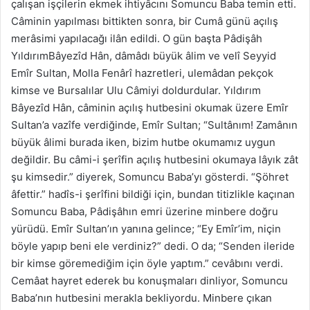
çalışan işçilerin ekmek ihtiyâcını Somuncu Baba temin etti.
Câminin yapılması bittikten sonra, bir Cumâ günü açılış
merâsimi yapılacağı ilân edildi. O gün başta Pâdişâh
YıldırımBâyezîd Hân, dâmâdı büyük âlim ve velî Seyyid
Emîr Sultan, Molla Fenârî hazretleri, ulemâdan pekçok
kimse ve Bursalılar Ulu Câmiyi doldurdular. Yıldırım
Bâyezîd Hân, câminin açılış hutbesini okumak üzere Emîr
Sultan’a vazîfe verdiğinde, Emîr Sultan; “Sultânım! Zamânın
büyük âlimi burada iken, bizim hutbe okumamız uygun
değildir. Bu câmi-i şerîfin açılış hutbesini okumaya lâyık zât
şu kimsedir.” diyerek, Somuncu Baba’yı gösterdi. “Şöhret
âfettir.” hadîs-i şerîfini bildiği için, bundan titizlikle kaçınan
Somuncu Baba, Pâdişâhın emri üzerine minbere doğru
yürüdü. Emîr Sultan’ın yanına gelince; “Ey Emîr’im, niçin
böyle yapıp beni ele verdiniz?” dedi. O da; “Senden ileride
bir kimse göremediğim için öyle yaptım.” cevâbını verdi.
Cemâat hayret ederek bu konuşmaları dinliyor, Somuncu
Baba’nın hutbesini merakla bekliyordu. Minbere çıkan