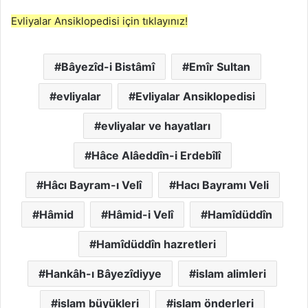
Evliyalar Ansiklopedisi için tıklayınız!
Bâyezîd-i Bistâmî
Emîr Sultan
evliyalar
Evliyalar Ansiklopedisi
evliyalar ve hayatları
Hâce Alâeddîn-i Erdebîlî
Hâcı Bayram-ı Velî
Hacı Bayramı Veli
Hâmid
Hâmid-i Velî
Hamîdüddîn
Hamîdüddîn hazretleri
Hankâh-ı Bâyezîdiyye
islam alimleri
islam büyükleri
islam önderleri