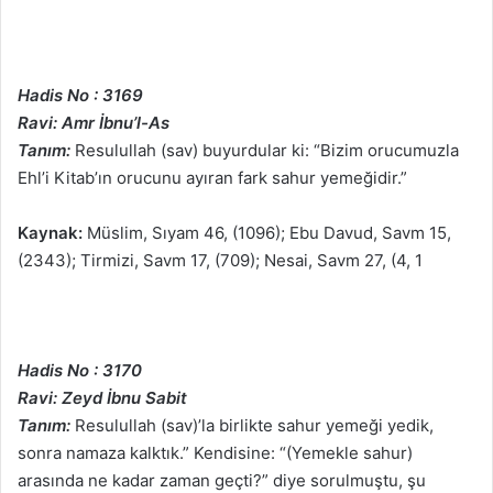
Hadis No : 3169
Ravi: Amr İbnu’l-As
Tanım:
Resulullah (sav) buyurdular ki: “Bizim orucumuzla
Ehl’i Kitab’ın orucunu ayıran fark sahur yemeğidir.”
Kaynak:
Müslim, Sıyam 46, (1096); Ebu Davud, Savm 15,
(2343); Tirmizi, Savm 17, (709); Nesai, Savm 27, (4, 1
Hadis No : 3170
Ravi: Zeyd İbnu Sabit
Tanım:
Resulullah (sav)’la birlikte sahur yemeği yedik,
sonra namaza kalktık.” Kendisine: “(Yemekle sahur)
arasında ne kadar zaman geçti?” diye sorulmuştu, şu