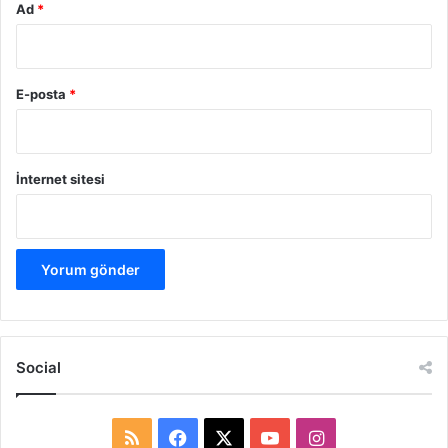
Ad
*
E-posta
*
İnternet sitesi
Social
R
F
X
Y
I