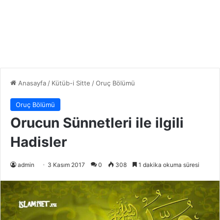
Anasayfa
/
Kütüb-i Sitte
/
Oruç Bölümü
Oruç Bölümü
Orucun Sünnetleri ile ilgili
Hadisler
admin
3 Kasım 2017
0
308
1 dakika okuma süresi