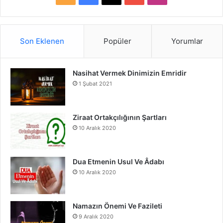
S
a
o
n
S
c
u
s
Son Eklenen
Popüler
Yorumlar
e
T
t
Nasihat Vermek Dinimizin Emridir
b
u
a
1 Şubat 2021
o
b
g
o
e
r
Ziraat Ortakçılığının Şartları
10 Aralık 2020
k
a
m
Dua Etmenin Usul Ve Âdabı
10 Aralık 2020
Namazın Önemi Ve Fazileti
9 Aralık 2020