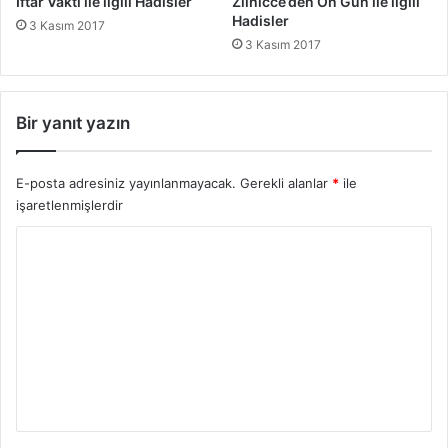
İftar Vakti ile ilgili Hadisler
Zilhicce’den On Gün ile ilgili
l
Hadisler
3 Kasım 2017
e
3 Kasım 2017
r
Bir yanıt yazın
E-posta adresiniz yayınlanmayacak.
Gerekli alanlar
*
ile
işaretlenmişlerdir
Y
o
r
u
m
*