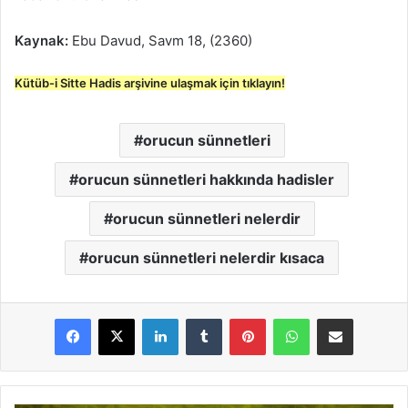
Kaynak:
Ebu Davud, Savm 18, (2360)
Kütüb-i Sitte Hadis arşivine ulaşmak için tıklayın!
orucun sünnetleri
orucun sünnetleri hakkında hadisler
orucun sünnetleri nelerdir
orucun sünnetleri nelerdir kısaca
LinkedIn
Tumblr
Pinterest
WhatsApp
E-Posta ile paylaş