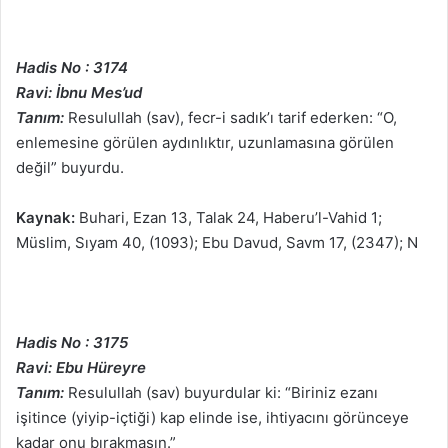
Hadis No : 3174
Ravi: İbnu Mes’ud
Tanım:
Resulullah (sav), fecr-i sadık’ı tarif ederken: “O,
enlemesine görülen aydınlıktır, uzunlamasına görülen
değil” buyurdu.
Kaynak:
Buhari, Ezan 13, Talak 24, Haberu’l-Vahid 1;
Müslim, Sıyam 40, (1093); Ebu Davud, Savm 17, (2347); N
Hadis No : 3175
Ravi: Ebu Hüreyre
Tanım:
Resulullah (sav) buyurdular ki: “Biriniz ezanı
işitince (yiyip-içtiği) kap elinde ise, ihtiyacını görünceye
kadar onu bırakmasın.”