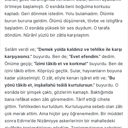
örtmeye başlamıştı. O esnâda beni boğulma korkusu
kapladı. Geri dönmek istedim. Yolu bulamadım. Ölümle
burun buruna geldim. Ölümü düşünerek, tövbe ve istigfâra
başladım. O esnâda yüksek bir ses duydum. O tarafa
döndüm. Nûrânî yüzlü bir zâtla karşılaştım.
Selâm verdi ve;
“Demek yolda kaldınız ve tehlike ile karşı
karşıyasınız.”
buyurdu. Ben de;
“Evet efendim.”
dedim.
Önüme geçip;
“İzimi tâkib et ve korkma!”
buyurdu. Ben de
izini tâkib ettim. Köprüyü geçtik. Sular, hayvanların boyuna
kadar yükselmişti. O zât, eliyle kenarı işâret etti ve;
“Bu
yönü tâkib et, inşâallahü teâlâ kurtulursun.”
buyurdu. O
esnâda bir şimşek çaktı, gözlerim kamaştı. Baktığımda
bana refâkat eden zâtı göremedim. Târif ettiği cihete
gittim. Tehlikeden kurtuldum. Kurtuluşuma sebeb olan zâtı
çok merak ettim. Ama hiçbir şey öğrenemedim. Bir müddet
sonra Edirne’de Nizâmiyye askerlerinin bir mahalledeki
ziyâfette toplandıklarını gördüm. Toplanmalarının sebebini