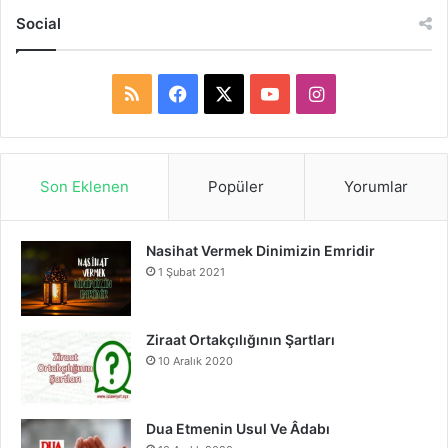
Social
R
F
X
Y
I
S
a
o
n
S
c
u
s
Son Eklenen
Popüler
Yorumlar
e
T
t
Nasihat Vermek Dinimizin Emridir
b
u
a
1 Şubat 2021
o
b
g
o
e
r
Ziraat Ortakçılığının Şartları
10 Aralık 2020
k
a
m
Dua Etmenin Usul Ve Âdabı