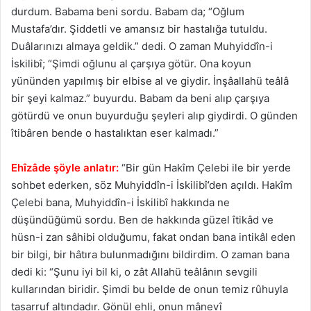
durdum. Babama beni sordu. Babam da; “Oğlum
Mustafa’dır. Şiddetli ve amansız bir hastalığa tutuldu.
Duâlarınızı almaya geldik.” dedi. O zaman Muhyiddîn-i
İskilibî; “Şimdi oğlunu al çarşıya götür. Ona koyun
yününden yapılmış bir elbise al ve giydir. İnşâallahü teâlâ
bir şeyi kalmaz.” buyurdu. Babam da beni alıp çarşıya
götürdü ve onun buyurduğu şeyleri alıp giydirdi. O günden
îtibâren bende o hastalıktan eser kalmadı.”
Ehîzâde şöyle anlatır:
“Bir gün Hakîm Çelebi ile bir yerde
sohbet ederken, söz Muhyiddîn-i İskilibî’den açıldı. Hakîm
Çelebi bana, Muhyiddîn-i İskilibî hakkında ne
düşündüğümü sordu. Ben de hakkında güzel îtikâd ve
hüsn-i zan sâhibi olduğumu, fakat ondan bana intikâl eden
bir bilgi, bir hâtıra bulunmadığını bildirdim. O zaman bana
dedi ki: “Şunu iyi bil ki, o zât Allahü teâlânın sevgili
kullarından biridir. Şimdi bu belde de onun temiz rûhuyla
tasarruf altındadır. Gönül ehli, onun mânevî