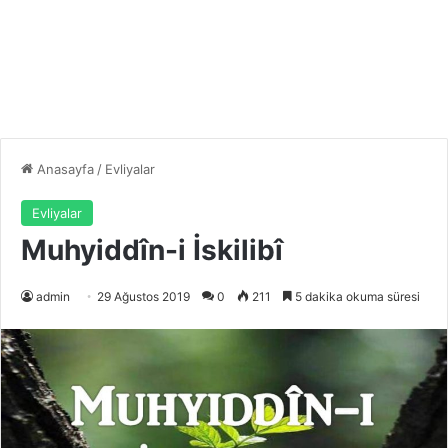
Anasayfa
/
Evliyalar
Evliyalar
Muhyiddîn-i İskilibî
admin
29 Ağustos 2019
0
211
5 dakika okuma süresi