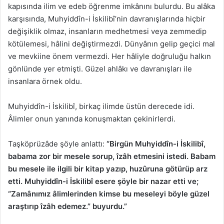
kapısında ilim ve edeb öğrenme imkânını bulurdu. Bu alâka
karşısında, Muhyiddîn-i İskilibî’nin davranışlarında hiçbir
değişiklik olmaz, insanların medhetmesi veya zemmedip
kötülemesi, hâlini değiştirmezdi. Dünyânın gelip geçici mal
ve mevkiine önem vermezdi. Her hâliyle doğruluğu halkın
gönlünde yer etmişti. Güzel ahlâkı ve davranışları ile
insanlara örnek oldu.
Muhyiddîn-i İskilibî, birkaç ilimde üstün derecede idi.
Âlimler onun yanında konuşmaktan çekinirlerdi.
Taşköprüzâde şöyle anlattı:
“Birgün Muhyiddîn-i İskilibî,
babama zor bir mesele sorup, îzâh etmesini istedi. Babam
bu mesele ile ilgili bir kitap yazıp, huzûruna götürüp arz
etti. Muhyiddîn-i İskilibî esere şöyle bir nazar etti ve;
“Zamânımız âlimlerinden kimse bu meseleyi böyle güzel
araştırıp îzâh edemez.” buyurdu.”