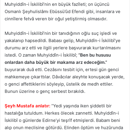
Muhyiddîn-i İskilibî’nin en büyük fazîleti; on üçüncü
Osmanlı Şeyhulislâmı Ebüssü’ûd Efendi gibi, insanlara ve
cinnîlere fetvâ veren bir oğul yetiştirmiş olmasıdır.
Muhyiddîn-i İskilibî’nin bir tanıdığının oğlu suç işledi ve
yakalanıp hapsedildi. Babası gelip, Muhyiddîn-i İskilibî’ye
durumu arz etti ve ilgili yerlere başvurarak kurtarılmasını
istedi. O zaman Muhyiddîn-i İskilibî;
“Ben bu hususu
onlardan daha büyük bir makama arz edeceğim.”
buyurarak duâ etti. Cezâsını tesbit için, ertesi gün genci
mahkemeye çıkarttılar. Dâvâcılar aleyhte konuşacak yerde,
o genci affettiklerini söyleyip, üstelik de medh ettiler.
Bunun üzerine o genç serbest bırakıldı.
Şeyh Mustafa anlatır:
“Yedi yaşında iken şiddetli bir
hastalığa tutuldum. Herkes ölecek zannetti. Muhyiddîn-i
İskilibî o günlerde Edirne’yi teşrîf etmişlerdi. Babam beni
alıp onun meclisine götürdü. Elinden öptüm ve huzûrunda