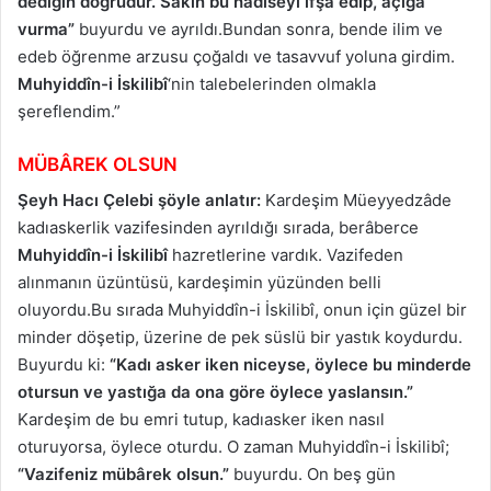
dediğin doğrudur. Sakın bu hâdiseyi ifşâ edip, açığa
vurma”
buyurdu ve ayrıldı.Bundan sonra, bende ilim ve
edeb öğrenme arzusu çoğaldı ve tasavvuf yoluna girdim.
Muhyiddîn-i İskilibî
‘nin talebelerinden olmakla
şereflendim.”
MÜBÂREK OLSUN
Şeyh Hacı Çelebi şöyle anlatır:
Kardeşim Müeyyedzâde
kadıaskerlik vazifesinden ayrıldığı sırada, berâberce
Muhyiddîn-i İskilibî
hazretlerine vardık. Vazifeden
alınmanın üzüntüsü, kardeşimin yüzünden belli
oluyordu.Bu sırada Muhyiddîn-i İskilibî, onun için güzel bir
minder döşetip, üzerine de pek süslü bir yastık koydurdu.
Buyurdu ki:
“Kadı asker iken niceyse, öylece bu minderde
otursun ve yastığa da ona göre öylece yaslansın.”
Kardeşim de bu emri tutup, kadıasker iken nasıl
oturuyorsa, öylece oturdu. O zaman Muhyiddîn-i İskilibî;
“Vazifeniz mübârek olsun.”
buyurdu. On beş gün