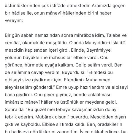
üstünlüklerinden çok istifâde etmektedir. Aramızda geçen
bir hâdise ile, onun mânevî hâllerinden birini haber
vereyim:
Bir gün sabah namazından sonra mihrâbda idim. Talebe ve
cemâat, okumak ile meşgûldü. O anda Muhyiddîn-i İskilibî
mescidin kapısından içeri girdi. Elinde, Bayrâmiyye
yolunun büyüklerine mahsus bir elbise vardı. Onu
görünce, hürmetle ayağa kalktım. Gelip selâm verdi. Ben
de selâmına cevap verdim. Buyurdu ki: “Elimdeki bu
elbiseyi size giydirmek için, Efendimiz Muhammed
aleyhisselâm gönderdi.” Emre uyup hazırlandım ve elbiseyi
bana giydirdi. Onu giyer giymez, bende anlatılması
imkânsız mânevî hâller ve üstünlükler meydana geldi.
Sonra da; “Bu güzel mertebeye kavuşmanızdan dolayı
tebrik ederim. Mübârek olsun.” buyurdu. Mescidden dışarı
çıktı ve kayboldu. Elbise sırtımda kaldı. Ben, oradakilerin
bu hadiseyi gördüklerini zannettim. İyice dikkat edince, bu