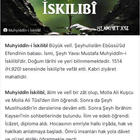
Muhyiddîn-i İskilibî
Muhyiddîn-i İskilibî
Büyük velî. Şeyhulislâm Ebüssü’ûd
Efendinin babası. İsmi, Şeyh Yavsı Mustafa Muhyiddîn-i
İskilibî’dir. Doğum târihi ve yeri bilinmemektedir. 1514
(H.920)
senesinde İskilip’te vefât etti. Kabri ziyâret
mahallidir.
Muhyiddîn İskilibî,
âlim ve velî bir zât olup, Molla Ali Kuşcu
ve Molla Ali Tûsî’den ilim öğrendi. Sonra da Şeyh
Muslihuddîn’in derslerine devâm etti. Sonra Şeyh İbrâhim
Kayserî’nin sohbetlerinde bulundu. İlim ve edeb öğrendi.
İcâzet, diploma aldı. Hocasının emriyle halkı irşâda, hak ve
hakîkatı anlatmaya başladı. Ömrü insanları hak yola dâvet
ve güzel ahlâkı öğretmekle geçti.