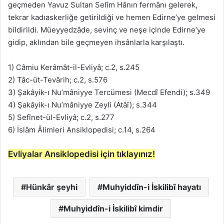
geçmeden Yavuz Sultan Selîm Hânın fermânı gelerek,
tekrar kadıaskerliğe getirildiği ve hemen Edirne’ye gelmesi
bildirildi. Müeyyedzâde, sevinç ve neşe içinde Edirne’ye
gidip, aklından bile geçmeyen ihsânlarla karşılaştı.
1) Câmiu Kerâmât-il-Evliyâ; c.2, s.245
2) Tâc-üt-Tevârih; c.2, s.576
3) Şakâyik-ı Nu’mâniyye Tercümesi (Mecdî Efendi); s.349
4) Şakâyik-ı Nu’mâniyye Zeyli (Atâî); s.344
5) Sefînet-ül-Evliyâ; c.2, s.277
6) İslâm Âlimleri Ansiklopedisi; c.14, s.264
Evliyalar Ansiklopedisi için tıklayınız!
Hünkâr şeyhi
Muhyiddîn-i İskilibî hayatı
Muhyiddîn-i İskilibî kimdir