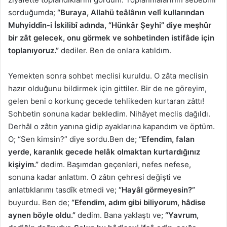
sorduğumda;
“Buraya, Allahü teâlânın velî kullarından
Muhyiddîn-i İskilibî adında, “Hünkâr Şeyhi” diye meşhûr
bir zât gelecek, onu görmek ve sohbetinden istifâde için
toplanıyoruz.”
dediler. Ben de onlara katıldım.
Yemekten sonra sohbet meclisi kuruldu. O zâta meclisin
hazır olduğunu bildirmek için gittiler. Bir de ne göreyim,
gelen beni o korkunç gecede tehlikeden kurtaran zâttı!
Sohbetin sonuna kadar bekledim. Nihâyet meclis dağıldı.
Derhâl o zâtın yanına gidip ayaklarına kapandım ve öptüm.
O; “Sen kimsin?” diye sordu.Ben de;
“Efendim, falan
yerde, karanlık gecede helâk olmaktan kurtardığınız
kişiyim.”
dedim. Başımdan geçenleri, nefes nefese,
sonuna kadar anlattım. O zâtın çehresi değişti ve
anlattıklarımı tasdîk etmedi ve;
“Hayâl görmeyesin?”
buyurdu. Ben de;
“Efendim, adım gibi biliyorum, hâdise
aynen böyle oldu.”
dedim. Bana yaklaştı ve;
“Yavrum,