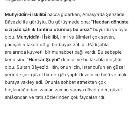
Muhyiddîn-i İskilibî
hacca giderken, Amasya’da Şehzâde
Bâyezîd ile görüştü. Bu görüşmede ona; “
Hacdan dönüşte
sizi pâdişâhlık tahtına oturmuş buluruz.”
buyurdu ve öyle
oldu.
Muhyiddîn-i İskilibî,
ilmi ve âlimleri çok seven,
pâdişâhın takdîr ettiği bir büyük zât idi. Pâdişâhla
aralarında kuvvetli bir muhabbet bağı vardı. Bu sebeple
kendisine
“Hünkâr Şeyhi”
denildi ve bu lakabla meşhûr
oldu. Sultan Bâyezîd Hân, onun için, İstanbul’un en güzel
yerinde çok güzel bir dergâh yaptırdı ve nice binâ ve malı
buraya vakfeyledi. Onunla sohbet etmekten çok
hoşlandığından, zaman zaman saraya dâvet eder, güzel
ahlâkından ve tatlı sözlerinden çok faydalanırdı.