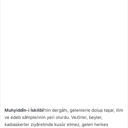
Muhyiddîn-i İskilibî’
nin dergâhı, gelenlerle dolup taşar, ilim
ve edeb sâhiplerinin yeri olurdu. Vezîrler, beyler,
kadıaskerler ziyâretinde kusûr etmez, gelen herkes