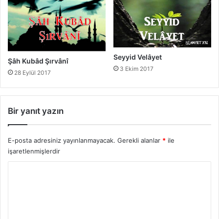
Seyyid Velâyet
Şâh Kubâd Şırvânî
3 Ekim 2017
28 Eylül 2017
Bir yanıt yazın
E-posta adresiniz yayınlanmayacak.
Gerekli alanlar
*
ile
işaretlenmişlerdir
Y
o
r
u