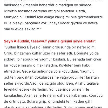
hâdiseden kimsenin haberdâr olmadığını ve sâdece
ikimizin arasında cereyân ettiğini anladım. Hattâ,
Muhyiddîn-i İskilibî için ayağa kalkışımı bile görmemişlerdi.
Bu elbiseyi, parçalara ayrılıncaya kadar giydim ve hâtıra
olarak evde sakladım.”
Şeyh Alâüddîn, tasavvuf yoluna girişini şöyle anlatır:
“Sultan İkinci Bâyezîd Hânın ordusunda bir nefer idim.
Ordu, bir zaman küffâr üzerine sefer etti. Dönüşte yolda
şiddetli bir soğuk ve yağmur başladı. Bu esnâda ben civar
bir köyde misâfir olmak istedim. Köylüler beni kabûl
etmediler. Gece karanlığında yola koyuldum. Yağmur,
gökten bardaktan dökülürcesine yağıyordu. Her taraftan
seller akıyordu.Vâdi, deniz gibi oldu. Ben, Allahü teâlâya
tevekkül ederek ilerledim. Yol üzerinde bir nehirle
karşılaştım. Akan sellerle nehir daha da kabarmış, köprüyü
de örtmüştü. Sulara girip, önümdeki tehlikeden gâfil
olarak, gece karanlığında ilerledim. Sular, atımın ayaklarını