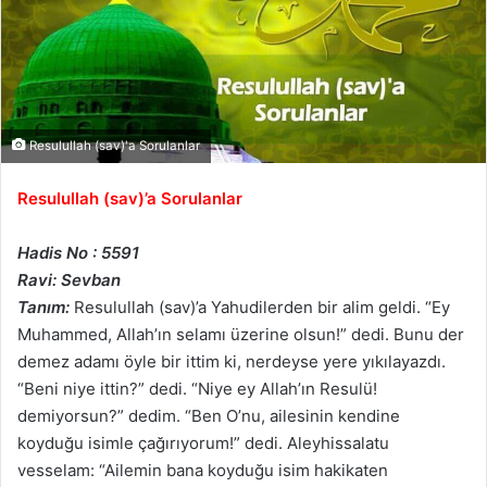
Resulullah (sav)'a Sorulanlar
Resulullah (sav)’a Sorulanlar
Hadis No : 5591
Ravi: Sevban
Tanım:
Resulullah (sav)’a Yahudilerden bir alim geldi. “Ey
Muhammed, Allah’ın selamı üzerine olsun!” dedi. Bunu der
demez adamı öyle bir ittim ki, nerdeyse yere yıkılayazdı.
“Beni niye ittin?” dedi. “Niye ey Allah’ın Resulü!
demiyorsun?” dedim. “Ben O’nu, ailesinin kendine
koyduğu isimle çağırıyorum!” dedi. Aleyhissalatu
vesselam: “Ailemin bana koyduğu isim hakikaten