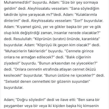
Muhammed’dir!” buyurdu. Adam: “Size bir şey sormaya
geldim” dedi. Aleyhissalatu vesselam: “Sana söylediğim
takdirde işine yarayacak mı?”dedi. Adam: “Kulaklarımla
dinlerim!” dedi. Aleyhissalatu vesselam: “Sor!” buyurdular.
Adam: “Kıyamet günü, yer ve gökler başka bir yer ve gök
olup kılık değiştirdiği zaman, insanlar nerede olacaklar?”
dedi. Resulullah: “Köprünün (sıratın) önünde, karanlıkta”
buyurdular. Adam: “Köprüyü ilk geçen kim olacak?” dedi.
“Muhacirlerin fakirleridir” buyurdu. “Cennete girince
onlara ne armağan edilecek?” dedi. “Balık ciğerinin
ziyadesi!” buyurdu. “Bunun arkasından ne yiyecekler?”
dedi. “Onlara cennetin etrafında atlayan cennet öküzü
kesilecek!” buyurdular. “Bunun üstüne ne içecekler?” dedi.
“Selsebil denen cennetteki bir gözenin suyundan”
buyurdular.
Adam; “Doğru söyledin!” dedi ve ilave etti: “Ben sana bir
peygamber veya bir veya iki kişiden başka hiç kimsenin