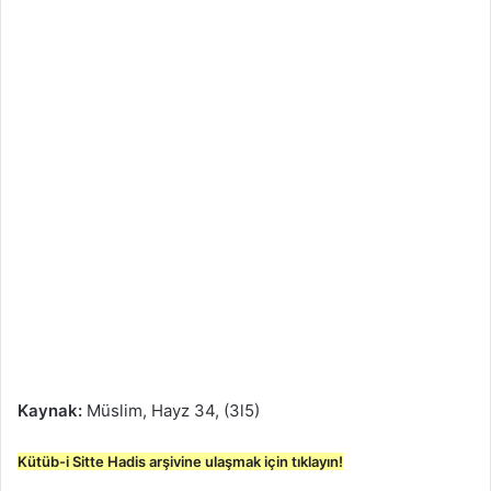
Kaynak:
Müslim, Hayz 34, (3l5)
Kütüb-i Sitte Hadis arşivine ulaşmak için tıklayın!