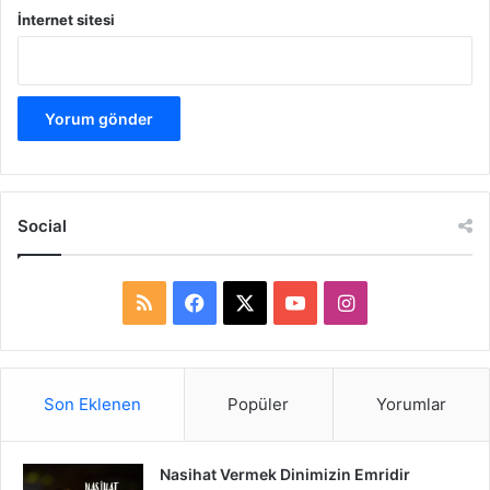
İnternet sitesi
Social
R
F
X
Y
I
S
a
o
n
S
c
u
s
Son Eklenen
Popüler
Yorumlar
e
T
t
Nasihat Vermek Dinimizin Emridir
b
u
a