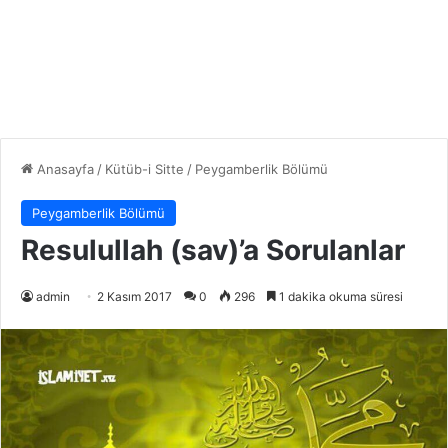
Anasayfa
/
Kütüb-i Sitte
/
Peygamberlik Bölümü
Peygamberlik Bölümü
Resulullah (sav)’a Sorulanlar
admin
2 Kasım 2017
0
296
1 dakika okuma süresi