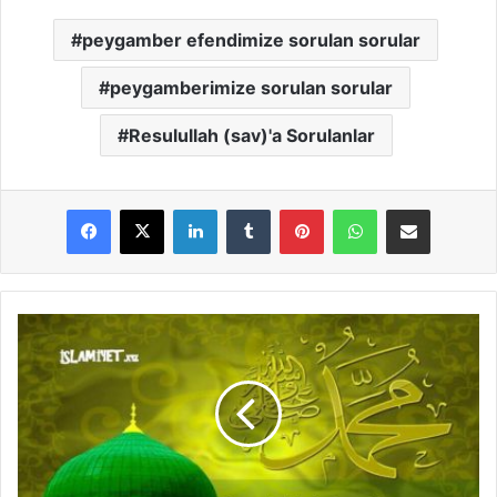
peygamber efendimize sorulan sorular
peygamberimize sorulan sorular
Resulullah (sav)'a Sorulanlar
LinkedIn
Tumblr
Pinterest
WhatsApp
E-Posta ile paylaş
R
e
s
u
l
u
l
l