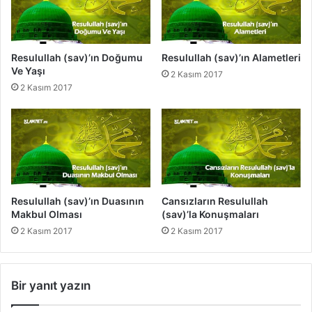
e
M
u
t
Resulullah (sav)’ın Doğumu
Resulullah (sav)’ın Alametleri
e
Ve Yaşı
2 Kasım 2017
f
2 Kasım 2017
e
r
r
i
k
H
a
d
Resulullah (sav)’ın Duasının
Cansızların Resulullah
i
Makbul Olması
(sav)’la Konuşmaları
s
2 Kasım 2017
2 Kasım 2017
l
e
r
Bir yanıt yazın