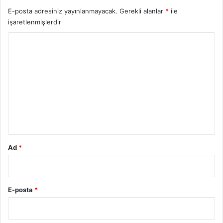
E-posta adresiniz yayınlanmayacak.
Gerekli alanlar
*
ile
işaretlenmişlerdir
Y
o
r
u
m
*
Ad
*
E-posta
*