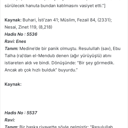
sürülecek hanuta bundan katılmasını vasiyet etti.”]
Kaynak:
Buhari, İsti’zan 41; Müslim, Fezail 84, (2331);
Nesai, Zinet 119, (8,218)
Hadis No : 5536
Ravi: Enes
Tanım:
Medine’de bir panik olmuştu. Resulullah (sav), Ebu
Talha (ra)’dan el-Mendub denen (ağır yürüyüşlü) atını
istiareten aldı ve bindi. Dönüşünde: “Bir şey görmedik.
Ancak atı çok hızlı bulduk” buyurdu.”
Kaynak:
Hadis No : 5537
Ravi:
Tanım:
Bir başka rivayette şöyle gelmiştir: “Resulullah