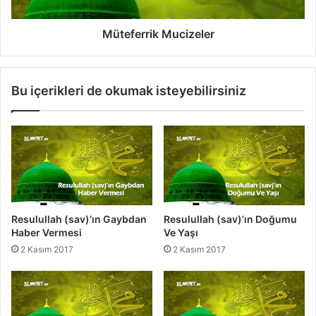
o
r
r
i
u
k
Müteferrik Mucizeler
l
M
a
u
n
c
Bu içerikleri de okumak isteyebilirsiniz
l
i
a
z
r
e
l
e
r
Resulullah (sav)’ın Gaybdan
Resulullah (sav)’ın Doğumu
Haber Vermesi
Ve Yaşı
2 Kasım 2017
2 Kasım 2017