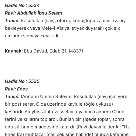
Hadis No : 5534
Ravi: Abdullah İbnu Selam
Tanım:
Resulullah (sav), oturup konuştuğu zaman, (vahiy
bekleyerek veya Mele-i A’la’ya iştiyak duyarak) çok sık
nazarını semaya çevirirdi.
Kaynak:
Ebu Davud, Edeb 21, (4837)
Hadis No : 5535
Ravi: Enes
Tanım:
(Annem) Ümmü Süleym, Resulullah (sav) için yere
bir post serer, O da üzerinde kaylule (öğle uykusu)
kestiridi. Aleyhissalatu vesselam uyanınca annem O’nun
terini ve kıllarını toplardı. Bunlan bir şişede toplar, sonra
onu sürünme maddesine katardı. [Ravi devamla der ki: “Hz.
Enes (ra) muhtazar (can çekişme halinde) olunca kefenine