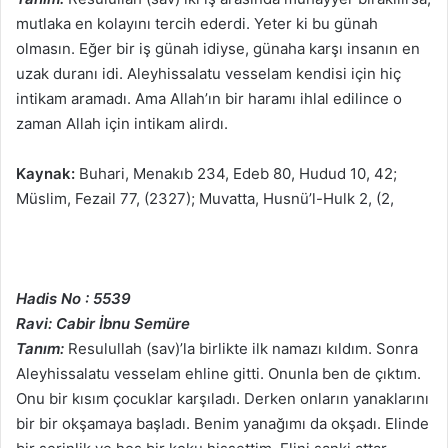
mutlaka en kolayını tercih ederdi. Yeter ki bu günah
olmasın. Eğer bir iş günah idiyse, günaha karşı insanın en
uzak duranı idi. Aleyhissalatu vesselam kendisi için hiç
intikam aramadı. Ama Allah’ın bir haramı ihlal edilince o
zaman Allah için intikam alirdı.
Kaynak:
Buhari, Menakıb 234, Edeb 80, Hudud 10, 42;
Müslim, Fezail 77, (2327); Muvatta, Husnü’l-Hulk 2, (2,
Hadis No : 5539
Ravi: Cabir İbnu Semüre
Tanım:
Resulullah (sav)’la birlikte ilk namazı kıldım. Sonra
Aleyhissalatu vesselam ehline gitti. Onunla ben de çıktım.
Onu bir kısım çocuklar karşıladı. Derken onların yanaklarını
bir bir okşamaya başladı. Benim yanağımı da okşadı. Elinde