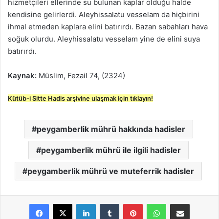
hizmetçileri ellerinde su bulunan kaplar olduğu halde
kendisine gelirlerdi. Aleyhissalatu vesselam da hiçbirini
ihmal etmeden kaplara elini batırırdı. Bazan sabahları hava
soğuk olurdu. Aleyhissalatu vesselam yine de elini suya
batırırdı.
Kaynak:
Müslim, Fezail 74, (2324)
Kütüb-i Sitte Hadis arşivine ulaşmak için tıklayın!
peygamberlik mührü hakkında hadisler
peygamberlik mührü ile ilgili hadisler
peygamberlik mührü ve muteferrik hadisler
LinkedIn
Tumblr
Pinterest
WhatsApp
E-Posta ile paylaş