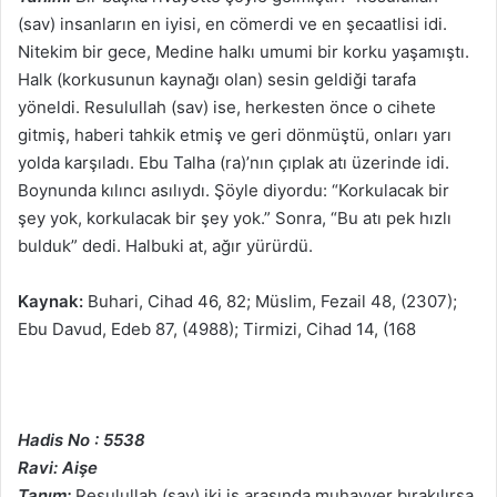
(sav) insanların en iyisi, en cömerdi ve en şecaatlisi idi.
Nitekim bir gece, Medine halkı umumi bir korku yaşamıştı.
Halk (korkusunun kaynağı olan) sesin geldiği tarafa
yöneldi. Resulullah (sav) ise, herkesten önce o cihete
gitmiş, haberi tahkik etmiş ve geri dönmüştü, onları yarı
yolda karşıladı. Ebu Talha (ra)’nın çıplak atı üzerinde idi.
Boynunda kılıncı asılıydı. Şöyle diyordu: “Korkulacak bir
şey yok, korkulacak bir şey yok.” Sonra, “Bu atı pek hızlı
bulduk” dedi. Halbuki at, ağır yürürdü.
Kaynak:
Buhari, Cihad 46, 82; Müslim, Fezail 48, (2307);
Ebu Davud, Edeb 87, (4988); Tirmizi, Cihad 14, (168
Hadis No : 5538
Ravi: Aişe
Tanım:
Resulullah (sav) iki iş arasında muhayyer bırakılırsa,