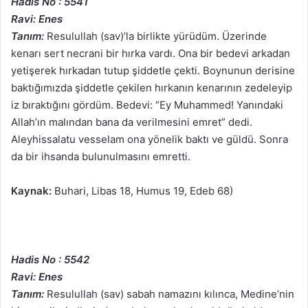
Hadis No : 5541
Ravi: Enes
Tanım:
Resulullah (sav)’la birlikte yürüdüm. Üzerinde
kenarı sert necrani bir hırka vardı. Ona bir bedevi arkadan
yetişerek hırkadan tutup şiddetle çekti. Boynunun derisine
baktığımızda şiddetle çekilen hırkanın kenarının zedeleyip
iz bıraktığını gördüm. Bedevi: “Ey Muhammed! Yanındaki
Allah’ın malından bana da verilmesini emret” dedi.
Aleyhissalatu vesselam ona yönelik baktı ve güldü. Sonra
da bir ihsanda bulunulmasını emretti.
Kaynak:
Buhari, Libas 18, Humus 19, Edeb 68)
Hadis No : 5542
Ravi: Enes
Tanım:
Resulullah (sav) sabah namazını kılınca, Medine’nin