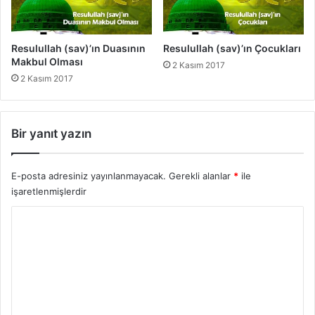
Resulullah (sav)’ın Duasının
Resulullah (sav)’ın Çocukları
Makbul Olması
2 Kasım 2017
2 Kasım 2017
Bir yanıt yazın
E-posta adresiniz yayınlanmayacak.
Gerekli alanlar
*
ile
işaretlenmişlerdir
Y
o
r
u
m