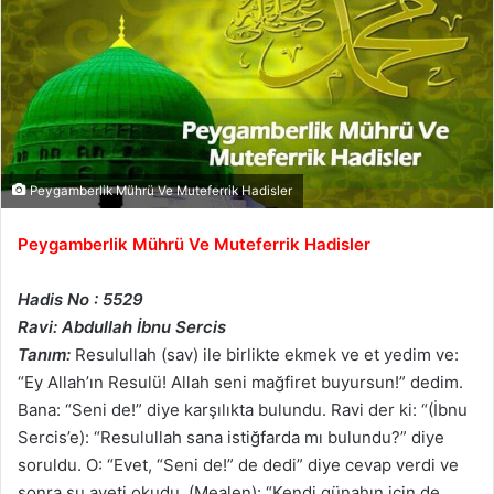
Peygamberlik Mührü Ve Muteferrik Hadisler
Peygamberlik Mührü Ve Muteferrik Hadisler
Hadis No : 5529
Ravi: Abdullah İbnu Sercis
Tanım:
Resulullah (sav) ile birlikte ekmek ve et yedim ve:
“Ey Allah’ın Resulü! Allah seni mağfiret buyursun!” dedim.
Bana: “Seni de!” diye karşılıkta bulundu. Ravi der ki: “(İbnu
Sercis’e): “Resulullah sana istiğfarda mı bulundu?” diye
soruldu. O: “Evet, “Seni de!” de dedi” diye cevap verdi ve
sonra şu ayeti okudu. (Mealen): “Kendi günahın için de,