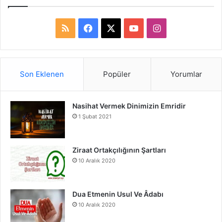
R
F
X
Y
I
S
a
o
n
S
c
u
s
Son Eklenen
Popüler
Yorumlar
e
T
t
Nasihat Vermek Dinimizin Emridir
b
u
a
1 Şubat 2021
o
b
g
o
e
r
Ziraat Ortakçılığının Şartları
10 Aralık 2020
k
a
m
Dua Etmenin Usul Ve Âdabı
10 Aralık 2020