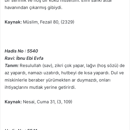
bir serinlik ve hoş bir koku hissettim. Elini sanki attar
havanından çıkarmış gibiydi.
Kaynak:
Müslim, Fezail 80, (2329)
Hadis No : 5540
Ravi: İbnu Ebi Evfa
Tanım:
Resulullah (sav), zikri çok yapar, lağvı (hoş sözü) de
az yapardı, namazı uzatırdı, hutbeyi de kısa yapardı. Dul ve
miskinlerle beraber yürümekten ar duymazdı, onları
ihtiyaçlarını mutlak yerine getirirdi.
Kaynak:
Nesai, Cuma 31, (3, 109)