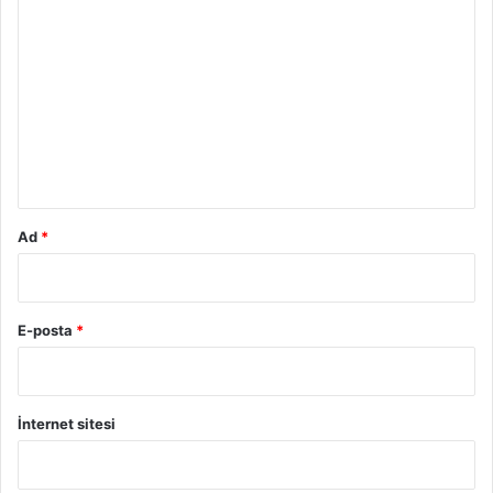
o
r
u
m
*
Ad
*
E-posta
*
İnternet sitesi