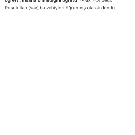
öğretti, insana bilmediğini öğretti”
(Alak 1-5)
dedi.”
Resulullah (sav) bu vahiyleri öğrenmiş olarak döndü.