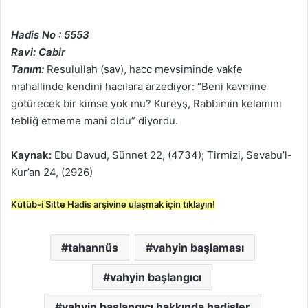
Hadis No : 5553
Ravi: Cabir
Tanım:
Resulullah (sav), hacc mevsiminde vakfe
mahallinde kendini hacılara arzediyor: “Beni kavmine
götürecek bir kimse yok mu? Kureyş, Rabbimin kelamını
tebliğ etmeme mani oldu” diyordu.
Kaynak:
Ebu Davud, Sünnet 22, (4734); Tirmizi, Sevabu’l-
Kur’an 24, (2926)
Kütüb-i Sitte Hadis arşivine ulaşmak için tıklayın!
tahannüs
vahyin başlaması
vahyin başlangıcı
vahyin başlangıcı hakkında hadisler