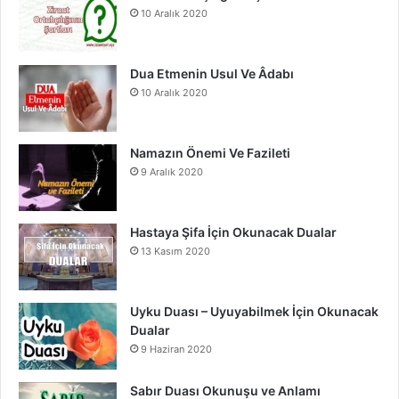
10 Aralık 2020
k
a
m
Dua Etmenin Usul Ve Âdabı
10 Aralık 2020
Namazın Önemi Ve Fazileti
9 Aralık 2020
Hastaya Şifa İçin Okunacak Dualar
13 Kasım 2020
Uyku Duası – Uyuyabilmek İçin Okunacak
Dualar
9 Haziran 2020
Sabır Duası Okunuşu ve Anlamı