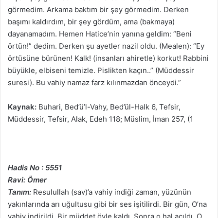
görmedim. Arkama baktım bir şey görmedim. Derken
başımı kaldırdım, bir şey gördüm, ama (bakmaya)
dayanamadım. Hemen Hatice’nin yanına geldim: “Beni
örtün!” dedim. Derken şu ayetler nazil oldu. (Mealen): “Ey
örtüsüne bürünen! Kalk! (insanları ahiretle) korkut! Rabbini
büyükle, elbiseni temizle. Pislikten kaçın..” (Müddessir
suresi). Bu vahiy namaz farz kılınmazdan önceydi.”
Kaynak:
Buhari, Bed’ü’l-Vahy, Bed’ül-Halk 6, Tefsir,
Müddessir, Tefsir, Alak, Edeh 118; Müslim, İman 257, (1
Hadis No : 5551
Ravi: Ömer
Tanım:
Resulullah (sav)’a vahiy indiği zaman, yüzünün
yakınlarında arı uğultusu gibi bir ses işitilirdi. Bir gün, O’na
vahiy indirildi. Bir müddet öyle kaldı. Sonra o hal açıldı. O