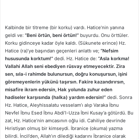
Kalbinde bir titreme (bir korku) vardı. Hatice’nin yanına
geldi ve:
“Beni örtün, beni örtün!”
buyurdu. Onu örttüler.
Korku gidinceye kadar öyle kaldı. (Sükunete erince) Hz.
Hatice (ra)’ye başından geçenleri anlattı ve;
“Nefsim
hususunda korktum!”
dedi. Hz. Hatice de:
“Asla korkma!
Vallahi Allah seni ebediyen rüsvay etmeyecektir. Zira
sen, sıla-i rahimde bulunursun, doğru konuşursun, işini
göremeyenlerin yükünü taşırsın. Fakire kazandırırsın,
misafire ikram edersin, Hak yolunda zuhur eden
hadiseler karşısında (halka) yardım edersin!”
dedi. Sonra
Hz. Hatice, Aleyhissalatu vesselam’ı alıp Varaka İbnu
Nevfel İbnu Esed İbnu Abdi’l-Uzza İbni Kusay’a götürdü. Bu
zat, Hz. Hatice’nin amcasının oğlu idi. Cahiliye devrinde
Hıristiyan olmuş bir kimseydi. İbranice (okuma) yazma
bilirdi. İncil’den, Allah’ın dilediği kadarını İbranice olarak