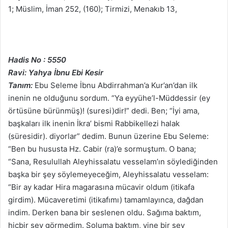
1; Müslim, İman 252, (160); Tirmizi, Menakıb 13,
Hadis No : 5550
Ravi: Yahya İbnu Ebi Kesir
Tanım:
Ebu Seleme İbnu Abdirrahman’a Kur’an’dan ilk
inenin ne olduğunu sordum. “Ya eyyühe’l-Müddessir (ey
örtüsüne bürünmüş)! (suresi)dir!” dedi. Ben; “İyi ama,
başkaları ilk inenin İkra’ bismi Rabbikellezi halak
(süresidir). diyorlar” dedim. Bunun üzerine Ebu Seleme:
“Ben bu hususta Hz. Cabir (ra)’e sormuştum. O bana;
“Sana, Resulullah Aleyhissalatu vesselam’ın söylediğinden
başka bir şey söylemeyeceğim, Aleyhissalatu vesselam:
“Bir ay kadar Hira magarasına mücavir oldum (itikafa
girdim). Mücaveretimi (itikafımı) tamamlayınca, dağdan
indim. Derken bana bir seslenen oldu. Sağıma baktım,
hiçbir şey görmedim. Soluma baktım, yine bir şey