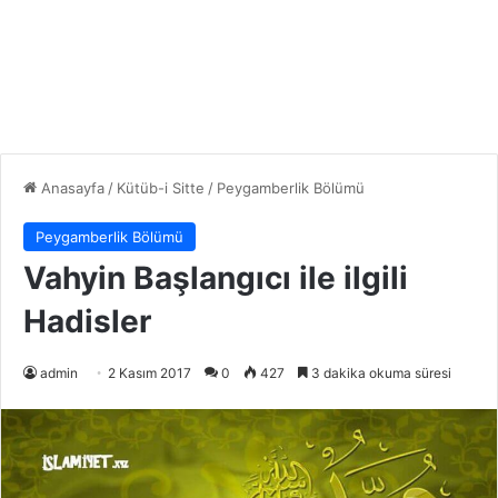
Anasayfa
/
Kütüb-i Sitte
/
Peygamberlik Bölümü
Peygamberlik Bölümü
Vahyin Başlangıcı ile ilgili
Hadisler
admin
2 Kasım 2017
0
427
3 dakika okuma süresi