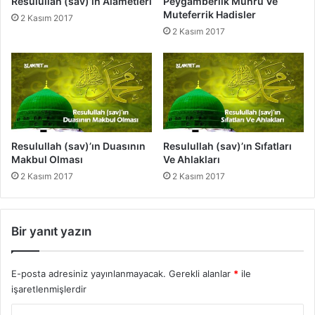
Resulullah (sav)’ın Alametleri
Peygamberlik Mührü Ve
e
t
Muteferrik Hadisler
2 Kasım 2017
n
l
2 Kasım 2017
m
a
e
r
s
ı
i
V
e
A
h
l
Resulullah (sav)’ın Duasının
Resulullah (sav)’ın Sıfatları
a
Makbul Olması
Ve Ahlakları
k
2 Kasım 2017
2 Kasım 2017
l
a
r
ı
Bir yanıt yazın
E-posta adresiniz yayınlanmayacak.
Gerekli alanlar
*
ile
işaretlenmişlerdir
Y