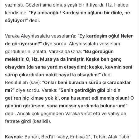
yazmıştı. Gözleri ama olmuş yaşlı bir ihtiyardı. Hz. Hatice
kendisine:
“Ey amcaoğlu! Kardeşinin oğlunu bir dinle, ne
söylüyor!”
dedi.
Varaka Aleyhissalatu vesselam’a:
“Ey kardeşim oğlu! Neler
de görüyorsun?”
diye sordu. Aleyhissalatu vesselam
gördüklerini anlattı. Varaka da O’na:
“Bu gördüğün
melektir. O, Hz. Musa’ya da inmiştir. Keşke ben genç
olsaydım (da sana yardım etseydim); keşke, kavmin seni
sürüp çıkardıkları vakit hayatta olsaydım!”
dedi.
Resulullah (sav):
“Onlar beni buradan sürüp çıkaracaklar
mı?”
diye sordu. Varaka:
“Senin getirdiğin gibi bir din
getiren hiç kimse yok ki, ona husumet edilmemiş olsun! O
gününü görürsem, sana müessir yardımda bulunurum!”
dedi. Ancak çok geçmeden Varaka vefat etti ve vahiy de
fetrete girdi (kesildi).
Kaynak:
Buhari, Bed’ü’l-Vahy, Enbiya 21, Tefsir, Alak Tabir