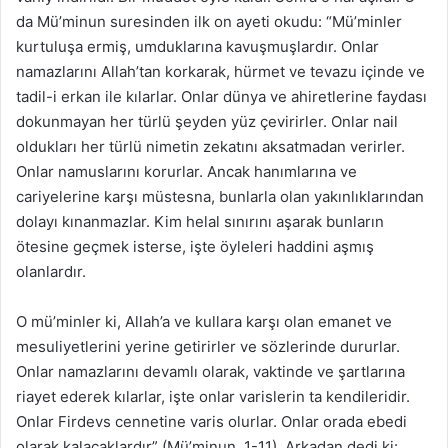
da Mü’minun suresinden ilk on ayeti okudu: “Mü’minler
kurtuluşa ermiş, umduklarına kavuşmuşlardır. Onlar
namazlarını Allah’tan korkarak, hürmet ve tevazu içinde ve
tadil-i erkan ile kılarlar. Onlar dünya ve ahiretlerine faydası
dokunmayan her türlü şeyden yüz çevirirler. Onlar nail
oldukları her türlü nimetin zekatını aksatmadan verirler.
Onlar namuslarını korurlar. Ancak hanımlarına ve
cariyelerine karşı müstesna, bunlarla olan yakınlıklarından
dolayı kınanmazlar. Kim helal sınırını aşarak bunların
ötesine geçmek isterse, işte öyleleri haddini aşmış
olanlardır.
O mü’minler ki, Allah’a ve kullara karşı olan emanet ve
mesuliyetlerini yerine getirirler ve sözlerinde dururlar.
Onlar namazlarını devamlı olarak, vaktinde ve şartlarına
riayet ederek kılarlar, işte onlar varislerin ta kendileridir.
Onlar Firdevs cennetine varis olurlar. Onlar orada ebedi
olarak kalacaklardır” (Mü’minun, 1-11). Arkadan dedi ki: