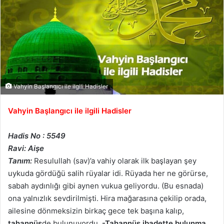
Vahyin Başlangıcı ile ilgili Hadisler
Vahyin Başlangıcı ile ilgili Hadisler
Hadis No : 5549
Ravi: Aişe
Tanım:
Resulullah (sav)’a vahiy olarak ilk başlayan şey
uykuda gördüğü salih rüyalar idi. Rüyada her ne görürse,
sabah aydınlığı gibi aynen vukua geliyordu. (Bu esnada)
ona yalnızlık sevdirilmişti. Hira mağarasına çekilip orada,
ailesine dönmeksizin birkaç gece tek başına kalıp,
tahannüs
de bulunuyordu.
-Tahannüs ibadette bulunma