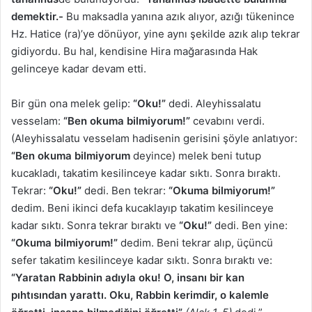
demektir.-
Bu maksadla yanına azık alıyor, azığı tükenince
Hz. Hatice (ra)’ye dönüyor, yine aynı şekilde azık alıp tekrar
gidiyordu. Bu hal, kendisine Hira mağarasında Hak
gelinceye kadar devam etti.
Bir gün ona melek gelip:
“Oku!”
dedi. Aleyhissalatu
vesselam:
“Ben okuma bilmiyorum!”
cevabını verdi.
(Aleyhissalatu vesselam hadisenin gerisini şöyle anlatıyor:
“Ben okuma bilmiyorum
deyince) melek beni tutup
kucakladı, takatim kesilinceye kadar sıktı. Sonra bıraktı.
Tekrar:
“Oku!”
dedi. Ben tekrar:
“Okuma bilmiyorum!”
dedim. Beni ikinci defa kucaklayıp takatim kesilinceye
kadar sıktı. Sonra tekrar bıraktı ve
“Oku!”
dedi. Ben yine:
“Okuma bilmiyorum!”
dedim. Beni tekrar alıp, üçüncü
sefer takatim kesilinceye kadar sıktı. Sonra bıraktı ve:
“Yaratan Rabbinin adıyla oku! O, insanı bir kan
pıhtısından yarattı. Oku, Rabbin kerimdir, o kalemle