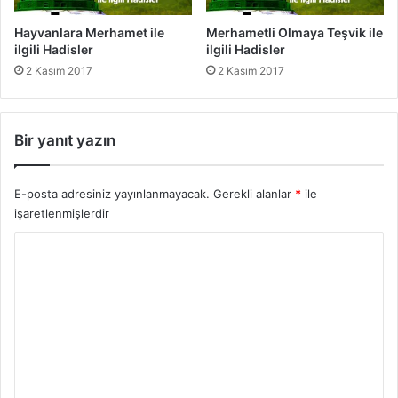
s
A
l
r
Hayvanlara Merhamet ile
Merhametli Olmaya Teşvik ile
e
t
ilgili Hadisler
ilgili Hadisler
r
ı
2 Kasım 2017
2 Kasım 2017
p
B
e
r
Bir yanıt yazın
e
k
e
E-posta adresiniz yayınlanmayacak.
Gerekli alanlar
*
ile
t
işaretlenmişlerdir
l
Y
e
n
o
m
r
e
s
u
i
m
*