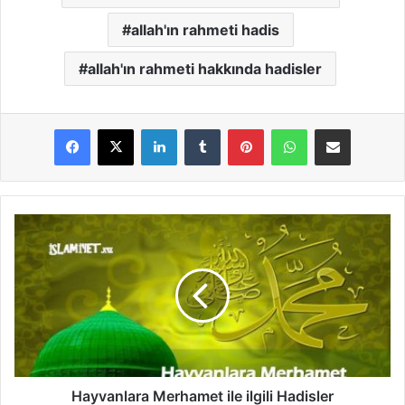
allah'ın rahmeti hadis
allah'ın rahmeti hakkında hadisler
LinkedIn
Tumblr
Pinterest
WhatsApp
E-Posta ile paylaş
H
a
y
v
a
n
l
a
r
a
Hayvanlara Merhamet ile ilgili Hadisler