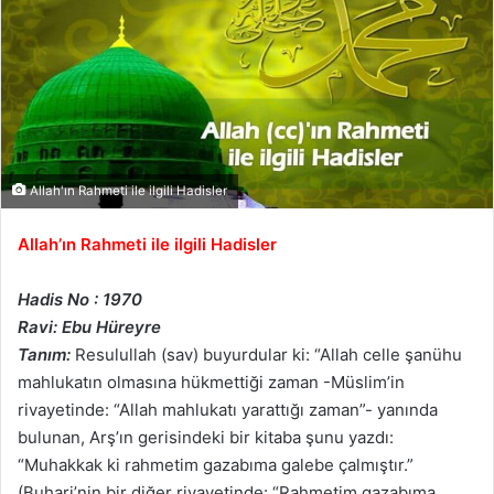
Allah'ın Rahmeti ile ilgili Hadisler
Allah’ın Rahmeti ile ilgili Hadisler
Hadis No : 1970
Ravi: Ebu Hüreyre
Tanım:
Resulullah (sav) buyurdular ki: “Allah celle şanühu
mahlukatın olmasına hükmettiği zaman -Müslim’in
rivayetinde: “Allah mahlukatı yarattığı zaman”- yanında
bulunan, Arş’ın gerisindeki bir kitaba şunu yazdı:
“Muhakkak ki rahmetim gazabıma galebe çalmıştır.”
(Buhari’nin bir diğer rivayetinde: “Rahmetim gazabıma