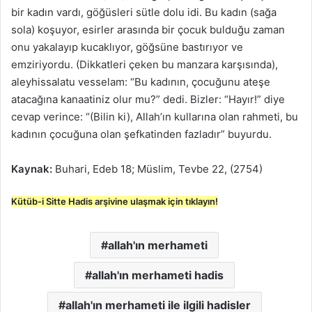
bir kadın vardı, göğüsleri sütle dolu idi. Bu kadın (sağa
sola) koşuyor, esirler arasında bir çocuk bulduğu zaman
onu yakalayıp kucaklıyor, göğsüne bastırıyor ve
emziriyordu. (Dikkatleri çeken bu manzara karşısında),
aleyhissalatu vesselam: “Bu kadının, çocuğunu ateşe
atacağına kanaatiniz olur mu?” dedi. Bizler: “Hayır!” diye
cevap verince: “(Bilin ki), Allah’ın kullarına olan rahmeti, bu
kadının çocuğuna olan şefkatinden fazladır” buyurdu.
Kaynak:
Buhari, Edeb 18; Müslim, Tevbe 22, (2754)
Kütüb-i Sitte Hadis arşivine ulaşmak için tıklayın!
allah'ın merhameti
allah'ın merhameti hadis
allah'ın merhameti ile ilgili hadisler