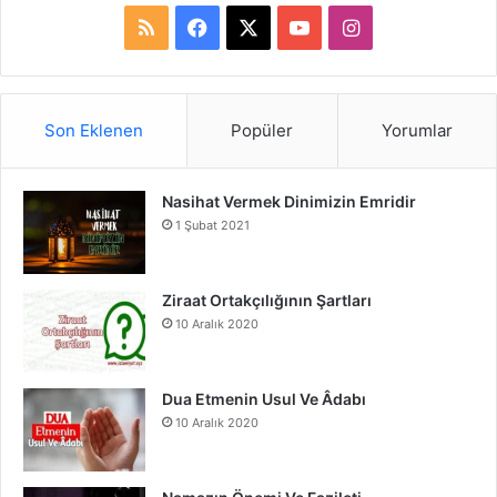
R
F
X
Y
I
S
a
o
n
S
c
u
s
Son Eklenen
Popüler
Yorumlar
e
T
t
Nasihat Vermek Dinimizin Emridir
b
u
a
1 Şubat 2021
o
b
g
o
e
r
Ziraat Ortakçılığının Şartları
10 Aralık 2020
k
a
m
Dua Etmenin Usul Ve Âdabı
10 Aralık 2020