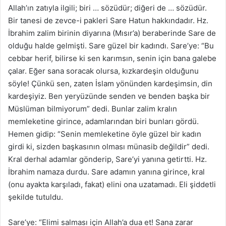
Allah’ın zatıyla ilgili; biri … sözüdür; diğeri de … sözüdür.
Bir tanesi de zevce-i pakleri Sare Hatun hakkındadır. Hz.
İbrahim zalim birinin diyarına (Mısır’a) beraberinde Sare de
olduğu halde gelmişti. Sare güzel bir kadındı. Sare’ye: “Bu
cebbar herif, bilirse ki sen karımsın, senin için bana galebe
çalar. Eğer sana soracak olursa, kızkardeşin olduğunu
söyle! Çünkü sen, zaten İslam yönünden kardeşimsin, din
kardeşiyiz. Ben yeryüzünde senden ve benden başka bir
Müslüman bilmiyorum” dedi. Bunlar zalim kralın
memleketine girince, adamlarından biri bunları gördü.
Hemen gidip: “Senin memleketine öyle güzel bir kadın
girdi ki, sizden başkasının olması münasib değildir” dedi.
Kral derhal adamlar gönderip, Sare’yi yanına getirtti. Hz.
İbrahim namaza durdu. Sare adamın yanına girince, kral
(onu ayakta karşıladı, fakat) elini ona uzatamadı. Eli şiddetli
şekilde tutuldu.
Sare’ye: “Elimi salması için Allah’a dua et! Sana zarar