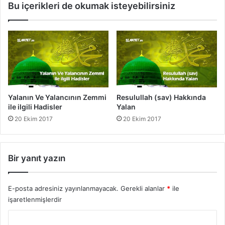
Bu içerikleri de okumak isteyebilirsiniz
i
v
l
)
e
H
i
a
l
k
g
k
i
ı
l
n
i
d
Yalanın Ve Yalancının Zemmi
Resulullah (sav) Hakkında
H
a
ile ilgili Hadisler
Yalan
a
Y
20 Ekim 2017
20 Ekim 2017
d
a
i
l
s
a
l
n
Bir yanıt yazın
e
r
E-posta adresiniz yayınlanmayacak.
Gerekli alanlar
*
ile
işaretlenmişlerdir
Y