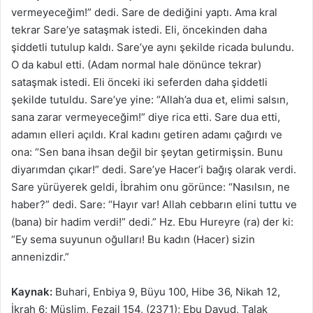
vermeyeceğim!” dedi. Sare de dediğini yaptı. Ama kral
tekrar Sare’ye sataşmak istedi. Eli, öncekinden daha
şiddetli tutulup kaldı. Sare’ye aynı şekilde ricada bulundu.
O da kabul etti. (Adam normal hale dönünce tekrar)
sataşmak istedi. Eli önceki iki seferden daha şiddetli
şekilde tutuldu. Sare’ye yine: “Allah’a dua et, elimi salsın,
sana zarar vermeyeceğim!” diye rica etti. Sare dua etti,
adamın elleri açıldı. Kral kadını getiren adamı çağırdı ve
ona: “Sen bana ihsan değil bir şeytan getirmişsin. Bunu
diyarımdan çıkar!” dedi. Sare’ye Hacer’i bağış olarak verdi.
Sare yürüyerek geldi, İbrahim onu görünce: “Nasılsın, ne
haber?” dedi. Sare: “Hayır var! Allah cebbarın elini tuttu ve
(bana) bir hadim verdi!” dedi.” Hz. Ebu Hureyre (ra) der ki:
“Ey sema suyunun oğulları! Bu kadın (Hacer) sizin
annenizdir.”
Kaynak:
Buhari, Enbiya 9, Büyu 100, Hibe 36, Nikah 12,
İkrah 6; Müslim, Fezail 154, (2371); Ebu Davud, Talak