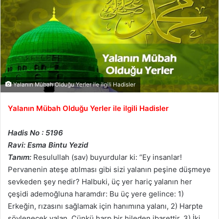
Yalanın Mübah Olduğu Yerler ile ilgili Hadisler
Yalanın Mübah Olduğu Yerler ile ilgili Hadisler
Hadis No : 5196
Ravi: Esma Bintu Yezid
Tanım:
Resulullah (sav) buyurdular ki: “Ey insanlar!
Pervanenin ateşe atılması gibi sizi yalanın peşine düşmeye
sevkeden şey nedir? Halbuki, üç yer hariç yalanın her
çeşidi ademoğluna haramdır: Bu üç yere gelince: 1)
Erkeğin, rızasını sağlamak için hanımına yalanı, 2) Harpte
söylenecek yalan. Çünkü harp bir hileden ibarettir. 3) İki