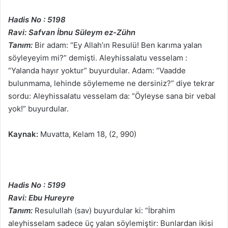
Hadis No : 5198
Ravi: Safvan İbnu Süleym ez-Zühn
Tanım:
Bir adam: “Ey Allah’ın Resulü! Ben karıma yalan
söyleyeyim mi?” demişti. Aleyhissalatu vesselam :
“Yalanda hayır yoktur” buyurdular. Adam: “Vaadde
bulunmama, lehinde söylememe ne dersiniz?” diye tekrar
sordu: Aleyhissalatu vesselam da: “Öyleyse sana bir vebal
yok!” buyurdular.
Kaynak:
Muvatta, Kelam 18, (2, 990)
Hadis No : 5199
Ravi: Ebu Hureyre
Tanım:
Resulullah (sav) buyurdular ki: “İbrahim
aleyhisselam sadece üç yalan söylemiştir: Bunlardan ikisi