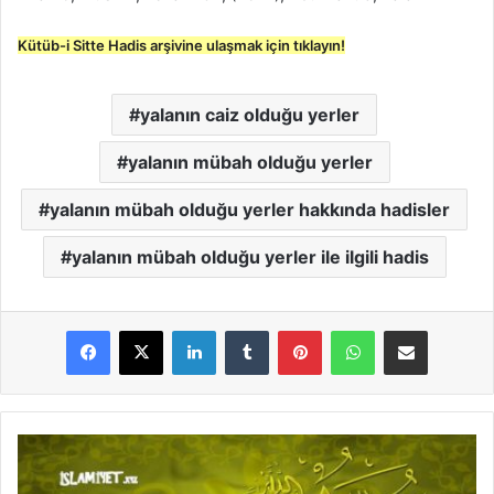
Kütüb-i Sitte Hadis arşivine ulaşmak için tıklayın!
yalanın caiz olduğu yerler
yalanın mübah olduğu yerler
yalanın mübah olduğu yerler hakkında hadisler
yalanın mübah olduğu yerler ile ilgili hadis
LinkedIn
Tumblr
Pinterest
WhatsApp
E-Posta ile paylaş
Y
a
l