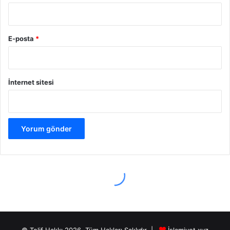
© Telif Hakkı 2026, Tüm Hakları Saklıdır |
İslamiyet.xyz