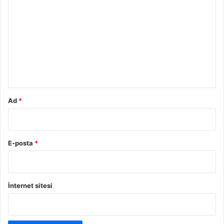
o
r
u
m
*
Ad
*
E-posta
*
İnternet sitesi