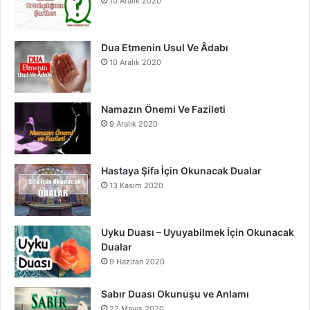
10 Aralık 2020
k
a
m
Dua Etmenin Usul Ve Âdabı
10 Aralık 2020
Namazın Önemi Ve Fazileti
9 Aralık 2020
Hastaya Şifa İçin Okunacak Dualar
13 Kasım 2020
Uyku Duası – Uyuyabilmek İçin Okunacak
Dualar
9 Haziran 2020
Sabır Duası Okunuşu ve Anlamı
22 Mayıs 2020