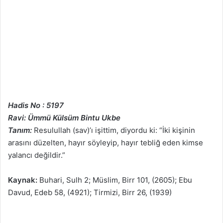
Hadis No : 5197
Ravi: Ümmü Külsüm Bintu Ukbe
Tanım:
Resulullah (sav)’ı işittim, diyordu ki: “İki kişinin
arasını düzelten, hayır söyleyip, hayır tebliğ eden kimse
yalancı değildir.”
Kaynak:
Buhari, Sulh 2; Müslim, Birr 101, (2605); Ebu
Davud, Edeb 58, (4921); Tirmizi, Birr 26, (1939)