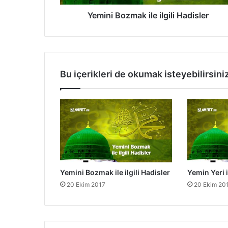
z
m
Yemini Bozmak ile ilgili Hadisler
a
k
i
l
e
Bu içerikleri de okumak isteyebilirsini
i
l
g
i
l
i
H
a
d
Yemini Bozmak ile ilgili Hadisler
Yemin Yeri il
i
20 Ekim 2017
20 Ekim 20
s
l
e
r