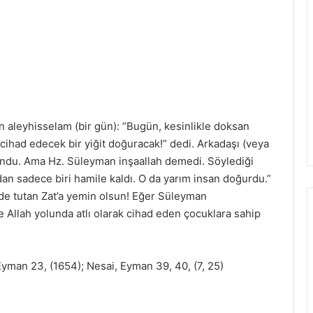
n aleyhisselam (bir gün): “Bugün, kesinlikle doksan
ihad edecek bir yiğit doğuracak!” dedi. Arkadaşı (veya
lundu. Ama Hz. Süleyman inşaallah demedi. Söylediği
dan sadece biri hamile kaldı. O da yarım insan doğurdu.”
nde tutan Zat’a yemin olsun! Eğer Süleyman
e Allah yolunda atlı olarak cihad eden çocuklara sahip
yman 23, (1654); Nesai, Eyman 39, 40, (7, 25)