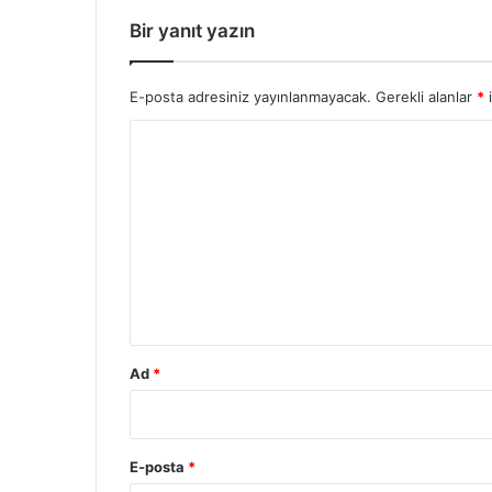
Bir yanıt yazın
E-posta adresiniz yayınlanmayacak.
Gerekli alanlar
*
i
Y
o
r
u
m
*
Ad
*
E-posta
*