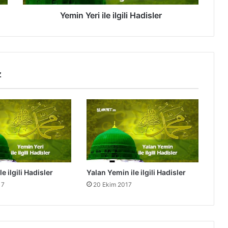
i
i
Yemin Yeri ile ilgili Hadisler
l
e
i
l
g
z
i
l
i
H
a
d
i
s
l
e ilgili Hadisler
Yalan Yemin ile ilgili Hadisler
e
17
20 Ekim 2017
r