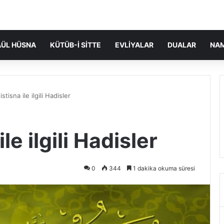
ÜL HÜSNA
KÜTÜB-I SITTE
EVLIYALAR
DUALAR
NA
tisna ile ilgili Hadisler
le ilgili Hadisler
0
344
1 dakika okuma süresi