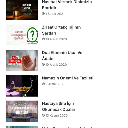
Nasihat Vermek Dinimizin
o
b
g
Emridir
1 Şubat 2021
o
e
r
k
a
Ziraat Ortakçılığının
Şartları
m
10 Aralık 2020
Dua Etmenin Usul Ve
Âdabı
10 Aralık 2020
Namazın Önemi Ve Fazileti
9 Aralık 2020
Hastaya Şifa İçin
Okunacak Dualar
13 Kasım 2020