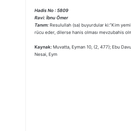
Hadis No : 5809
Ravi: İbnu Ömer
Tanım:
Resulullah (sa) buyurdular ki:”Kim yemin
rücu eder, dilerse hanis olması mevzubahis ol
Kaynak:
Muvatta, Eyman 10, (2, 477); Ebu Davud
Nesai, Eym