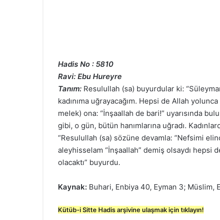
Hadis No : 5810
Ravi: Ebu Hureyre
Tanım:
Resulullah (sa) buyurdular ki: “Süleyma
kadınıma uğrayacağım. Hepsi de Allah yolunca c
melek) ona: “İnşaallah de bari!” uyarısında bu
gibi, o gün, bütün hanımlarına uğradı. Kadınlar
“Resulullah (sa) sözüne devamla: “Nefsimi eli
aleyhisselam “İnşaallah” demiş olsaydı hepsi d
olacaktı” buyurdu.
Kaynak:
Buhari, Enbiya 40, Eyman 3; Müslim, E
Kütüb-i Sitte Hadis arşivine ulaşmak için tıklayın!