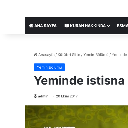
ANA SAYFA
KURAN HAKKINDA
ESMA
Anasayfa
/
Kütüb-i Sitte
/
Yemin Bölümü
/
Yeminde is
Yemin Bölümü
Yeminde istisna i
admin
20 Ekim 2017