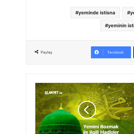
yeminde istisna
y
yeminin isti
Facebook
Paylaş
Y
e
m
i
n
i
B
o