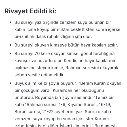
Rivayet Edildi ki:
Bu sureyi yazıp içinde zemzem suyu bulunan bir
kabın içine koyup bir miktar beklettikten sonra içerse,
bi-iznillah dalak rahatsızlığına şifa olur.
Bu sureyi okuyan kimseye bütün hayır kapıları açılır.
Bu sureyi 70 kere okuyan kimse, gönül ferahlığına
kavuşur ve huzurlu olur. Kendisine hayır kapılarının
açılmasını isteyen kimse, Rahman suresini okuyarak
sebep vesile edinmelidir.
Büyük alim Kelbi şöyle buyurur: “Benim Kuran okuyan
bir çocuğum vardı. Kuran’dan her okuduğunu
unuturdu. Rüyamda biri şöyle seslendi: “Temiz bir
kaba “Rahman suresi, 1-6; Kıyame Suresi, 16-19;
Buruc suresi, 21-22. ayetlerini yaz. Sonra o kaba
zemzem suyu koyup bu sudan içir. İster Kuran-ı
ezberlesin, ister diğer İslam’i ilimlerini.” Bu manevi