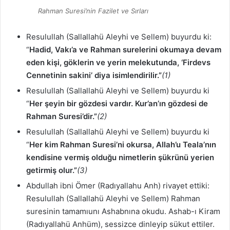
Rahman Suresi’nin Fazilet ve Sırları
Resulullah (Sallallahü Aleyhi ve Sellem) buyurdu ki:
“
Hadid, Vakı’a ve Rahman surelerini okumaya devam
eden kişi, göklerin ve yerin melekutunda, ‘Firdevs
Cennetinin sakini’ diya isimlendirilir.”
(1)
Resulullah (Sallallahü Aleyhi ve Sellem) buyurdu ki
“
Her şeyin bir gözdesi vardır. Kur’an’ın gözdesi de
Rahman Suresi’dir.”
(2)
Resulullah (Sallallahü Aleyhi ve Sellem) buyurdu ki
“
Her kim Rahman Suresi’ni okursa, Allah’u Teala’nın
kendisine vermiş olduğu nimetlerin şükrünü yerien
getirmiş olur.”
(3)
Abdullah ibni Ömer (Radıyallahu Anh) rivayet ettiki:
Resulullah (Sallallahü Aleyhi ve Sellem) Rahman
suresinin tamamıunı Ashabnına okudu. Ashab-ı Kiram
(Radıyallahü Anhüm), sessizce dinleyip sükut ettiler.