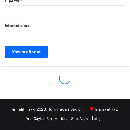
© Telif Hakkı 2026, Tüm Hakları Saklıdır |
İslamiyet.xyz
Ana Sayfa
Site Haritası
Site Arşivi
İletişim