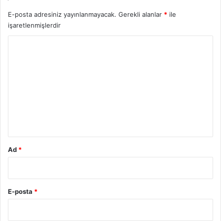
E-posta adresiniz yayınlanmayacak.
Gerekli alanlar
*
ile
işaretlenmişlerdir
Y
o
r
u
m
*
Ad
*
E-posta
*