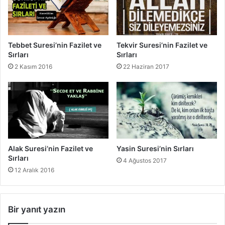
r
i
ı
l
e
t
Tebbet Suresi’nin Fazilet ve
Tekvir Suresi’nin Fazilet ve
v
Sırları
Sırları
e
2 Kasım 2016
22 Haziran 2017
S
ı
r
l
a
r
ı
Alak Suresi’nin Fazilet ve
Yasin Suresi’nin Sırları
Sırları
4 Ağustos 2017
12 Aralık 2016
Bir yanıt yazın