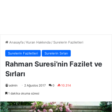
Anasayfa
/
Kuran Hakkında
/
Surelerin Faziletleri
Surelerin Faziletleri
Surelerin Sırları
Rahman Suresi’nin Fazilet ve
Sırları
admin
2 Ağustos 2017
0
10.314
1 dakika okuma süresi