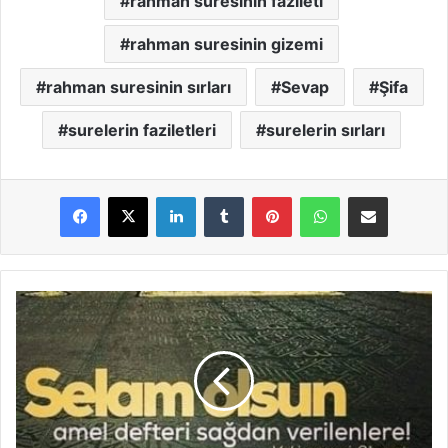
rahman suresinin fazileti
rahman suresinin gizemi
rahman suresinin sırları
Sevap
Şifa
surelerin faziletleri
surelerin sırları
LinkedIn
Tumblr
Pinterest
WhatsApp
E-Posta ile paylaş
V
a
k
ı
a
S
u
r