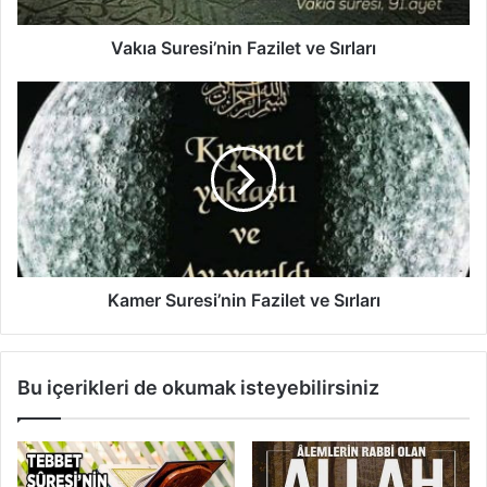
e
s
Vakıa Suresi’nin Fazilet ve Sırları
i
’
K
n
a
i
m
n
e
F
r
a
S
z
u
i
r
l
e
e
s
Kamer Suresi’nin Fazilet ve Sırları
t
i
v
’
e
n
Bu içerikleri de okumak isteyebilirsiniz
S
i
ı
n
r
F
l
a
a
z