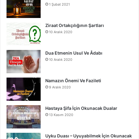
1 Şubat 2021
o
b
g
o
e
r
Ziraat Ortakçılığının Şartları
10 Aralık 2020
k
a
m
Dua Etmenin Usul Ve Âdabı
10 Aralık 2020
Namazın Önemi Ve Fazileti
9 Aralık 2020
Hastaya Şifa İçin Okunacak Dualar
13 Kasım 2020
Uyku Duası – Uyuyabilmek İçin Okunacak