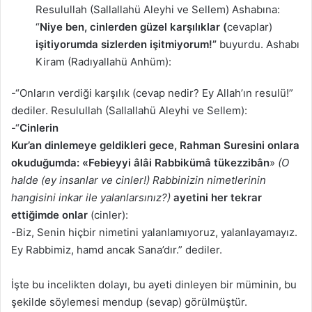
Resulullah (Sallallahü Aleyhi ve Sellem) Ashabına:
“
Niye ben, cinlerden güzel karşılıklar (
cevaplar)
işitiyorumda sizlerden işitmiyorum!”
buyurdu. Ashabı
Kiram (Radıyallahü Anhüm):
-“Onların verdiği karşılık (cevap nedir? Ey Allah’ın resulü!”
dediler. Resulullah (Sallallahü Aleyhi ve Sellem):
-“
Cinlerin
Kur’an dinlemeye geldikleri gece, Rahman Suresini onlara
okuduğumda: «Febieyyi âlâi Rabbikümâ tükezzibân
»
(O
halde (ey insanlar ve cinler!) Rabbinizin nimetlerinin
hangisini inkar ile yalanlarsınız?)
ayetini her tekrar
ettiğimde onlar
(cinler):
-Biz, Senin hiçbir nimetini yalanlamıyoruz, yalanlayamayız.
Ey Rabbimiz, hamd ancak Sana’dır.” dediler.
İşte bu incelikten dolayı, bu ayeti dinleyen bir müminin, bu
şekilde söylemesi mendup (sevap) görülmüştür.