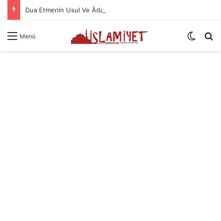
Dua Etmenin Usul Ve Âdabı
Dış gö
A
Menü