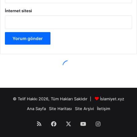
© Telif Hakkı 2026, Tüm Hakları Saklıdır |
İslamiyet.xyz
Ana Sayfa
Site Haritası
Site Arşivi
İletişim
RSS
Facebook
X
YouTube
Instagram