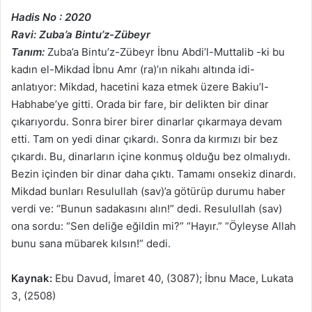
Hadis No : 2020
Ravi: Zuba’a Bintu’z-Zübeyr
Tanım:
Zuba’a Bintu’z-Zübeyr İbnu Abdi’l-Muttalib -ki bu
kadın el-Mikdad İbnu Amr (ra)’ın nikahı altında idi-
anlatıyor: Mikdad, hacetini kaza etmek üzere Bakiu’l-
Habhabe’ye gitti. Orada bir fare, bir delikten bir dinar
çıkarıyordu. Sonra birer birer dinarlar çıkarmaya devam
etti. Tam on yedi dinar çıkardı. Sonra da kırmızı bir bez
çıkardı. Bu, dinarların içine konmuş olduğu bez olmalıydı.
Bezin içinden bir dinar daha çıktı. Tamamı onsekiz dinardı.
Mikdad bunları Resulullah (sav)’a götürüp durumu haber
verdi ve: “Bunun sadakasını alın!” dedi. Resulullah (sav)
ona sordu: “Sen deliğe eğildin mi?” “Hayır.” “Öyleyse Allah
bunu sana mübarek kılsın!” dedi.
Kaynak:
Ebu Davud, İmaret 40, (3087); İbnu Mace, Lukata
3, (2508)