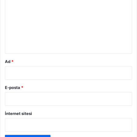
o
r
u
m
*
Ad
*
E-posta
*
İnternet sitesi