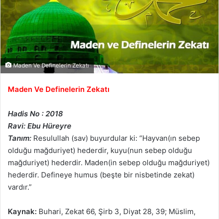
Maden Ve Definelerin Zekatı
Maden Ve Definelerin Zekatı
Hadis No : 2018
Ravi: Ebu Hüreyre
Tanım:
Resulullah (sav) buyurdular ki: “Hayvan(ın sebep
olduğu mağduriyet) hederdir, kuyu(nun sebep olduğu
mağduriyet) hederdir. Maden(in sebep olduğu mağduriyet)
hederdir. Defineye humus (beşte bir nisbetinde zekat)
vardır.”
Kaynak:
Buhari, Zekat 66, Şirb 3, Diyat 28, 39; Müslim,