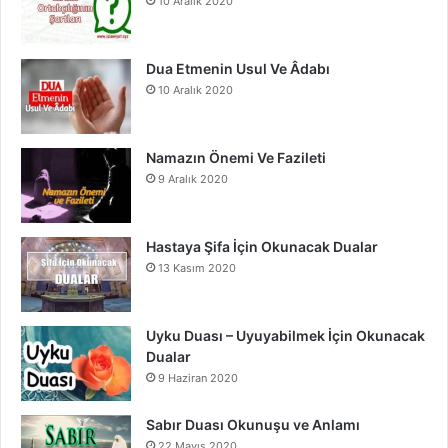
10 Aralık 2020
k
a
m
Dua Etmenin Usul Ve Âdabı
10 Aralık 2020
Namazın Önemi Ve Fazileti
9 Aralık 2020
Hastaya Şifa İçin Okunacak Dualar
13 Kasım 2020
Uyku Duası – Uyuyabilmek İçin Okunacak
Dualar
9 Haziran 2020
Sabır Duası Okunuşu ve Anlamı
22 Mayıs 2020