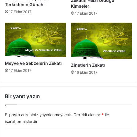
Zekatın Helal Olduğu
H
Terkedenin Günahı
Kimseler
a
17 Ekim 2017
17 Ekim 2017
d
i
s
l
e
r
Meyve Ve Sebzelerin Zekatı
Zinetlerin Zekatı
17 Ekim 2017
16 Ekim 2017
Bir yanıt yazın
E-posta adresiniz yayınlanmayacak.
Gerekli alanlar
*
ile
işaretlenmişlerdir
Y