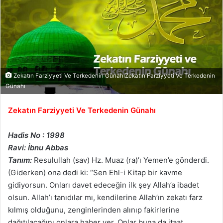
Zekatın Farziyyeti Ve Terkedenin GünahıZekatın Farziyyeti Ve Terkedenin
Günahı
Zekatın Farziyyeti Ve Terkedenin Günahı
Hadis No : 1998
Ravi: İbnu Abbas
Tanım:
Resulullah (sav) Hz. Muaz (ra)’ı Yemen’e gönderdi.
(Giderken) ona dedi ki: “Sen Ehl-i Kitap bir kavme
gidiyorsun. Onları davet edeceğin ilk şey Allah’a ibadet
olsun. Allah’ı tanıdılar mı, kendilerine Allah’ın zekatı farz
kılmış olduğunu, zenginlerinden alınıp fakirlerine
dağıtılacağını onlara haber ver. Onlar buna da itaat