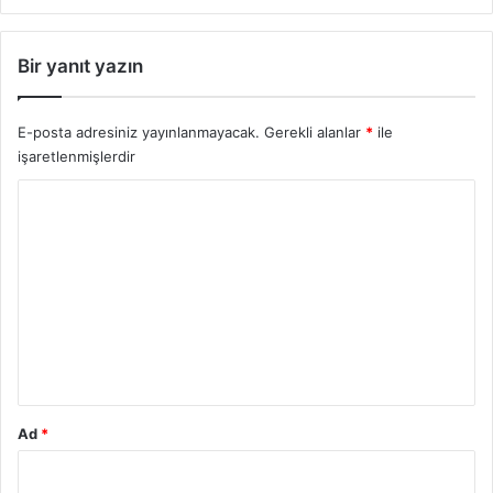
Bir yanıt yazın
E-posta adresiniz yayınlanmayacak.
Gerekli alanlar
*
ile
işaretlenmişlerdir
Y
o
r
u
m
*
Ad
*