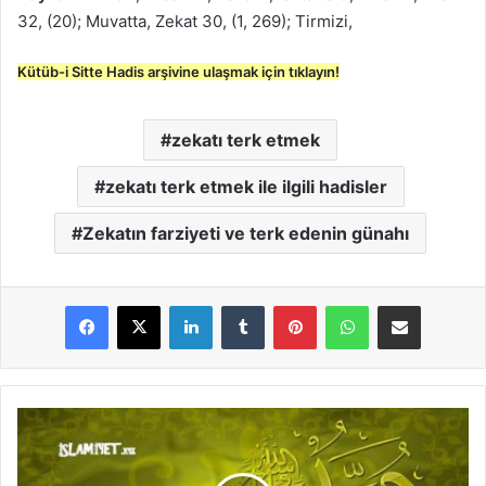
32, (20); Muvatta, Zekat 30, (1, 269); Tirmizi,
Kütüb-i Sitte Hadis arşivine ulaşmak için tıklayın!
zekatı terk etmek
zekatı terk etmek ile ilgili hadisler
Zekatın farziyeti ve terk edenin günahı
LinkedIn
Tumblr
Pinterest
WhatsApp
E-Posta ile paylaş
Z
e
k