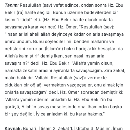
Tanım:
Resulullah (sav) vefat edince, ondan sonra Hz. Ebu
Bekir (ra) halife seçildi. Bunun üzerine bedevilerden bir
kısmı “irtidat” etti. (Hz. Ebu Bekir halife olarak onlarla
savaşmaya karar verince) Hz. Ömer, “Resulullah (sav):
“İnsanlar lailaheillallah deyinceye kadar onlarla savaşmaya
emrolundum. Bunu söylediler mi, benden mallarını ve
nefislerini korurlar. (İslam’ın) hakkı hariç artık hesapları da
Allah’a kalmıştır!” demiş iken, sen nasıl insanlarla
savaşırsın?” dedi. Hz. Ebu Bekir: “Allah’a yemin olsun,
namazla zekatın arasını ayıranlarla savaşacağım. Zira zekat,
malın hakkıdır. Vallahi, Resulullah (sav)’a vermekte
oldukları bir oğlağı vermekten vazgeçseler, onu almak için
onlarla savaşacağım” dedi. Hz. Ömer sonradan demiştir ki:
“Allah’a yemin ederim, anladım ki, Hz. Ebu Bekir’in bu
görüşü, Allah’ın savaş meselesinde ona ilhamından başka
bir şey değildi. İyice anladım ki, bu karar hakmış.”
Kaynak:
Buhari, İ’tisam 2, Zekat 1, İstitabe 3; Müslim, İman