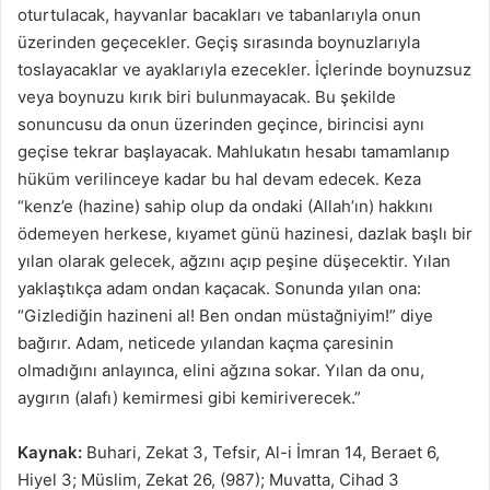
oturtulacak, hayvanlar bacakları ve tabanlarıyla onun
üzerinden geçecekler. Geçiş sırasında boynuzlarıyla
toslayacaklar ve ayaklarıyla ezecekler. İçlerinde boynuzsuz
veya boynuzu kırık biri bulunmayacak. Bu şekilde
sonuncusu da onun üzerinden geçince, birincisi aynı
geçise tekrar başlayacak. Mahlukatın hesabı tamamlanıp
hüküm verilinceye kadar bu hal devam edecek. Keza
“kenz’e (hazine) sahip olup da ondaki (Allah’ın) hakkını
ödemeyen herkese, kıyamet günü hazinesi, dazlak başlı bir
yılan olarak gelecek, ağzını açıp peşine düşecektir. Yılan
yaklaştıkça adam ondan kaçacak. Sonunda yılan ona:
“Gizlediğin hazineni al! Ben ondan müstağniyim!” diye
bağırır. Adam, neticede yılandan kaçma çaresinin
olmadığını anlayınca, elini ağzına sokar. Yılan da onu,
aygırın (alafı) kemirmesi gibi kemiriverecek.”
Kaynak:
Buhari, Zekat 3, Tefsir, Al-i İmran 14, Beraet 6,
Hiyel 3; Müslim, Zekat 26, (987); Muvatta, Cihad 3