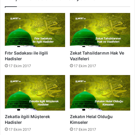
r
c
e
l
e
E
t
m
e
Fıtır Sadakası ile ilgili
Zekat Tahsildarının Hak Ve
k
Hadisler
Vazifeleri
17 Ekim 2017
17 Ekim 2017
Zekatın Helal Olduğu
Zekatla ilgili Müşterek
Kimseler
Hadisler
17 Ekim 2017
17 Ekim 2017