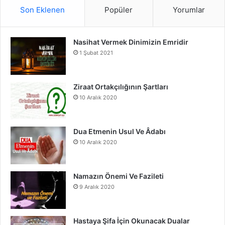
S
c
u
s
Son Eklenen
Popüler
Yorumlar
e
T
t
Nasihat Vermek Dinimizin Emridir
b
u
a
1 Şubat 2021
o
b
g
o
e
r
Ziraat Ortakçılığının Şartları
10 Aralık 2020
k
a
m
Dua Etmenin Usul Ve Âdabı
10 Aralık 2020
Namazın Önemi Ve Fazileti
9 Aralık 2020
Hastaya Şifa İçin Okunacak Dualar