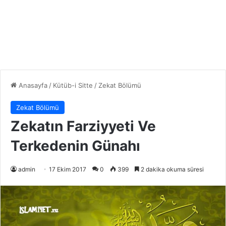
Anasayfa
/
Kütüb-i Sitte
/
Zekat Bölümü
Zekat Bölümü
Zekatın Farziyyeti Ve
Terkedenin Günahı
admin
17 Ekim 2017
0
399
2 dakika okuma süresi