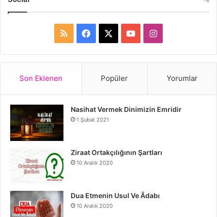
R
F
X
Y
I
S
a
o
n
S
c
u
s
Son Eklenen
Popüler
Yorumlar
e
T
t
Nasihat Vermek Dinimizin Emridir
b
u
a
1 Şubat 2021
o
b
g
o
e
r
Ziraat Ortakçılığının Şartları
10 Aralık 2020
k
a
m
Dua Etmenin Usul Ve Âdabı
10 Aralık 2020