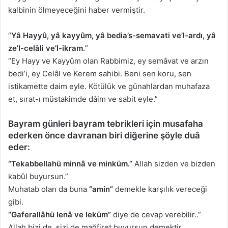
kalbinin ölmeyeceğini haber vermiştir.
“
Yâ Hayyû, yâ kayyûm, yâ bedia’s-semavati ve’l-ardı, yâ
ze’l-celâli ve’l-ikram.
”
“Ey Hayy ve Kayyûm olan Rabbimiz, ey semâvat ve arzın
bedi’i, ey Celâl ve Kerem sahibi. Beni sen koru, sen
istikamette daim eyle. Kötülük ve günahlardan muhafaza
et, sırat-ı müstakimde dâim ve sabit eyle.”
Bayram günleri bayram tebrikleri için musafaha
ederken önce davranan biri diğerine şöyle duâ
eder:
“Tekabbellahü minnâ ve minküm.”
Allah sizden ve bizden
kabûl buyursun.”
Muhatab olan da buna
“amin”
demekle karşılık vereceği
gibi.
“Gaferallâhü lenâ ve leküm”
diye de cevap verebilir..”
Allah bizi de, sizi de mağfiret buyursun demektir.