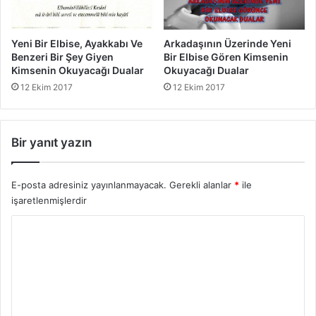
c
a
k
Yeni Bir Elbise, Ayakkabı Ve
Arkadaşının Üzerinde Yeni
İ
Benzeri Bir Şey Giyen
Bir Elbise Gören Kimsenin
b
Kimsenin Okuyacağı Dualar
Okuyacağı Dualar
a
12 Ekim 2017
12 Ekim 2017
d
e
t
Bir yanıt yazın
l
e
r
E-posta adresiniz yayınlanmayacak.
Gerekli alanlar
*
ile
işaretlenmişlerdir
Y
o
r
u
m