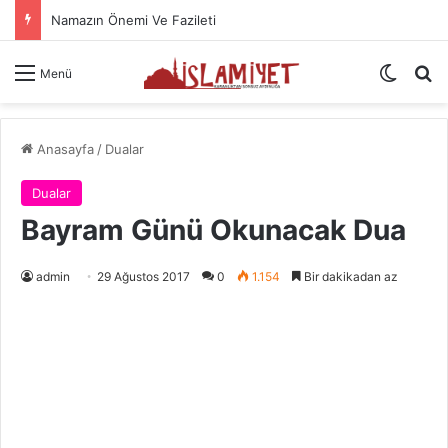
Namazın Önemi Ve Fazileti
Dış gö
A
Menü
Anasayfa
/
Dualar
Dualar
Bayram Günü Okunacak Dua
admin
29 Ağustos 2017
0
1.154
Bir dakikadan az