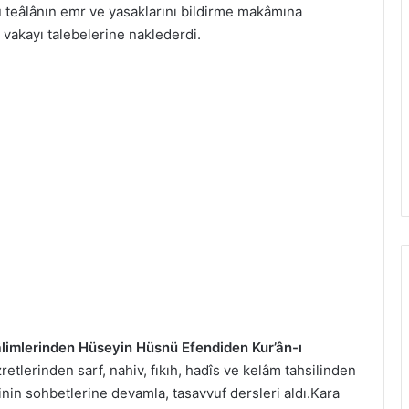
ü teâlânın emr ve yasaklarını bildirme makâmına
 vakayı talebelerine naklederdi.
âlimlerinden Hüseyin Hüsnü Efendiden Kur’ân-ı
tlerinden sarf, nahiv, fıkıh, hadîs ve kelâm tahsilinden
in sohbetlerine devamla, tasavvuf dersleri aldı.Kara