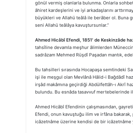
gönül vermiş olanlarla bulunma. Onlarla sohbet
âhiret kardeşlerini ve iyi arkadaşlarını arttırm
büyükleri ve Allahü teâlâ ile berâber ol. Buna g
seni Allahü teâlâya kavuştursunlar.”
Ahmed Hicâbî Efendi, 1851′ de Keskinzâde hazr
tahsîline devamla meşhur âlimlerden Müneccim
sadrâzam Mehmed Rüşdî Paşadan mantık, edebiya
Bu tahsilleri sırasında Hocapaşa semtindeki Sa
işi ile meşgul olan Mevlânâ Hâlid-i Bağdâdî haz
irşâd makâmına geçirdiği Abdülfettâh-ı Akrî ha
bulundu. Bu esnâda tasavvuf mertebelerinde il
Ahmed Hicâbî Efendinin çalışmasından, gayret
Efendi, onun kavuştuğu ilim ve irfâna bakarak,
icâzetnâme üzerine kendisi de bir icâzetnâme 