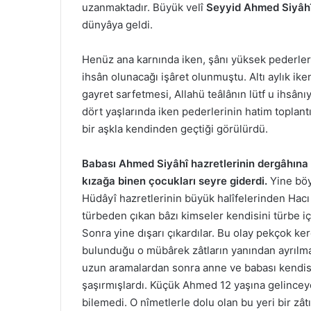
uzanmaktadır. Büyük velî
Seyyid Ahmed Siyâh
dünyâya geldi.
Henüz ana karnında iken, şânı yüksek pederler
ihsân olunacağı işâret olunmuştu. Altı aylık ik
gayret sarfetmesi, Allahü teâlânın lütf u ihsânıy
dört yaşlarında iken pederlerinin hatim toplant
bir aşkla kendinden geçtiği görülürdü.
Babası Ahmed Siyâhî hazretlerinin dergâhın
kızağa binen çocukları seyre giderdi.
Yine böy
Hüdâyî hazretlerinin büyük halîfelerinden Hac
türbeden çıkan bâzı kimseler kendisini türbe iç
Sonra yine dışarı çıkardılar. Bu olay pekçok ke
bulunduğu o mübârek zâtların yanından ayrılmak
uzun aramalardan sonra anne ve babası kendis
şaşırmışlardı. Küçük Ahmed 12 yaşına gelinceye
bilemedi. O nîmetlerle dolu olan bu yeri bir zâ