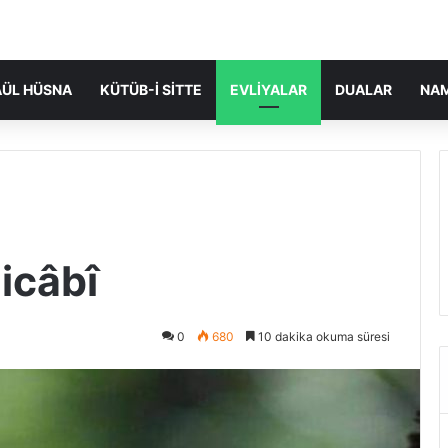
ÜL HÜSNA
KÜTÜB-I SITTE
EVLIYALAR
DUALAR
NA
icâbî
0
680
10 dakika okuma süresi