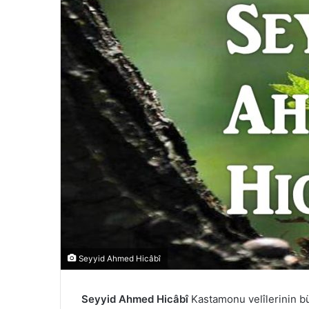
Seyyid Ahmed Hicâbî
Seyyid Ahmed Hicâbî
Kastamonu velîlerinin b