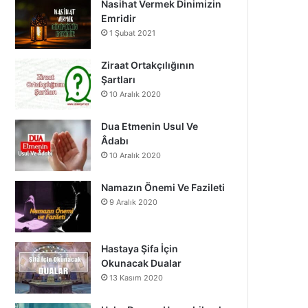
Nasihat Vermek Dinimizin
o
b
g
Emridir
1 Şubat 2021
o
e
r
k
a
Ziraat Ortakçılığının
Şartları
m
10 Aralık 2020
Dua Etmenin Usul Ve
Âdabı
10 Aralık 2020
Namazın Önemi Ve Fazileti
9 Aralık 2020
Hastaya Şifa İçin
Okunacak Dualar
13 Kasım 2020