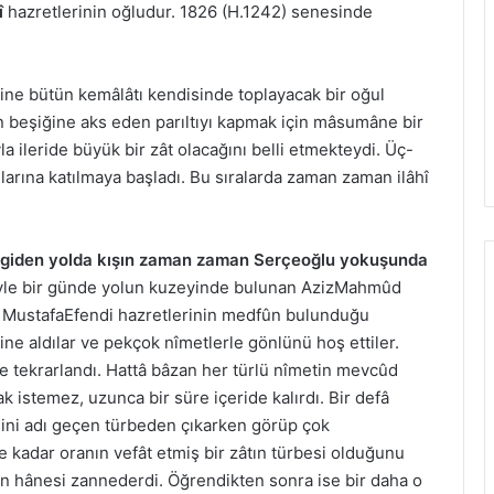
î
hazretlerinin oğludur. 1826 (H.1242) senesinde
ine bütün kemâlâtı kendisinde toplayacak bir oğul
en beşiğine aks eden parıltıyı kapmak için mâsumâne bir
la ileride büyük bir zât olacağını belli etmekteydi. Üç-
ılarına katılmaya başladı. Bu sıralarda zaman zaman ilâhî
a giden yolda kışın zaman zaman Serçeoğlu yokuşunda
le bir günde yolun kuzeyinde bulunan AzizMahmûd
ı MustafaEfendi hazretlerinin medfûn bulunduğu
ine aldılar ve pekçok nîmetlerle gönlünü hoş ettiler.
re tekrarlandı. Hattâ bâzan her türlü nîmetin mevcûd
 istemez, uzunca bir süre içeride kalırdı. Bir defâ
ini adı geçen türbeden çıkarken görüp çok
 kadar oranın vefât etmiş bir zâtın türbesi olduğunu
tın hânesi zannederdi. Öğrendikten sonra ise bir daha o