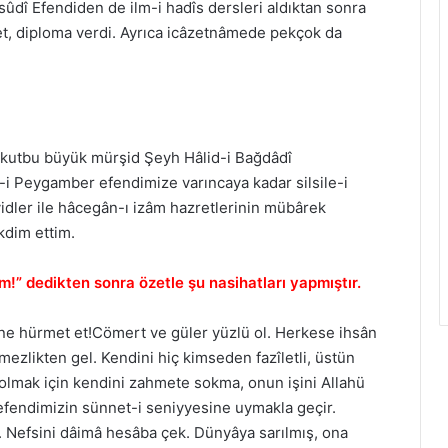
ûdî Efendiden de ilm-i hadîs dersleri aldıktan sonra
et, diploma verdi. Ayrıca icâzetnâmede pekçok da
n kutbu büyük mürşid Şeyh Hâlid-i Bağdâdî
t-i Peygamber efendimize varıncaya kadar silsile-i
yidler ile hâcegân-ı izâm hazretlerinin mübârek
kdim ettim.
m!” dedikten sonra özetle şu nasihatları yapmıştır.
line hürmet et!Cömert ve güler yüzlü ol. Herkese ihsân
emezlikten gel. Kendini hiç kimseden fazîletli, üstün
olmak için kendini zahmete sokma, onun işini Allahü
efendimizin sünnet-i seniyyesine uymakla geçir.
r. Nefsini dâimâ hesâba çek. Dünyâya sarılmış, ona