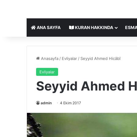
ANA SAYFA
KURAN HAKKINDA
ESMA
Anasayfa
/
Evliyalar
/
Seyyid Ahmed Hicâbî
Evliyalar
Seyyid Ahmed H
admin
4 Ekim 2017