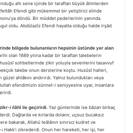
unduğu altı sene içinde bir taraftan büyük âlimlerden
fettâh Efendi gibi mükemmel bir yetiştirici elinde
tamonu’ya döndü. Bir müddet pederlerinin yanında
meşgul oldu. Abdülazîz Efendi hayatta olduğu halde irşâd
lerinde bölgede bulunanların hepsinin üstünde yer alan
rihi olan 1889 yılına kadar bir taraftan talebelerin
 husûsî sohbetlerinde zikir yoluyla sevenlerini tasavvuf
pekçok talebe onun derslerine koştu. Husûsî halleri,
güzel ahlâkını andırırdı. Yalnız bulundukları veya
ullah efendimizin sünnet-i seniyyesine uyar, insanlara
erirdi.
kr-i ilâhî ile geçirirdi.
Yaz günlerinde ise bâzan birkaç
derdi. Dağlarda ve kırlarda dolanır, uçsuz bucaksız
ere bakarak, Allahü teâlânın sınırsız kudret ve
 Hakk’ı zikrederdi. Onun her hareketi, her işi, her