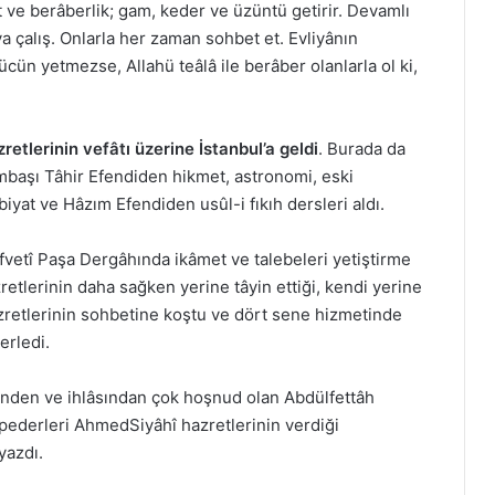
 ve berâberlik; gam, keder ve üzüntü getirir. Devamlı
aya çalış. Onlarla her zaman sohbet et. Evliyânın
ücün yetmezse, Allahü teâlâ ile berâber olanlarla ol ki,
etlerinin vefâtı üzerine İstanbul’a geldi
. Burada da
başı Tâhir Efendiden hikmet, astronomi, eski
t ve Hâzım Efendiden usûl-i fıkıh dersleri aldı.
fvetî Paşa Dergâhında ikâmet ve talebeleri yetiştirme
retlerinin daha sağken yerine tâyin ettiği, kendi yerine
zretlerinin sohbetine koştu ve dört sene hizmetinde
erledi.
inden ve ihlâsından çok hoşnud olan Abdülfettâh
 pederleri AhmedSiyâhî hazretlerinin verdiği
yazdı.