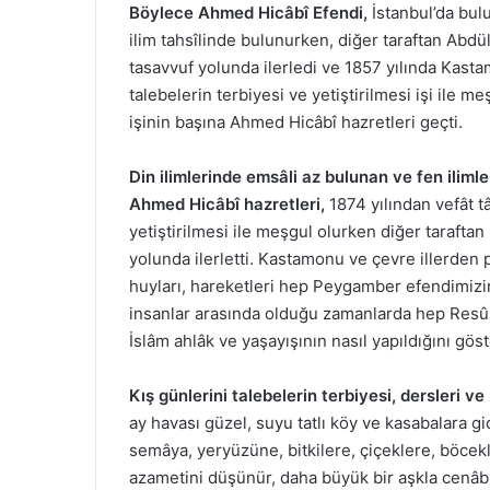
Böylece Ahmed Hicâbî Efendi,
İstanbul’da bul
ilim tahsîlinde bulunurken, diğer taraftan Abdül
tasavvuf yolunda ilerledi ve 1857 yılında Kas
talebelerin terbiyesi ve yetiştirilmesi işi ile 
işinin başına Ahmed Hicâbî hazretleri geçti.
Din ilimlerinde emsâli az bulunan ve fen ilim
Ahmed Hicâbî hazretleri,
1874 yılından vefât tâ
yetiştirilmesi ile meşgul olurken diğer taraftan
yolunda ilerletti. Kastamonu ve çevre illerden 
huyları, hareketleri hep Peygamber efendimizin 
insanlar arasında olduğu zamanlarda hep Resûl
İslâm ahlâk ve yaşayışının nasıl yapıldığını göst
Kış günlerini talebelerin terbiyesi, dersleri ve zi
ay havası güzel, suyu tatlı köy ve kasabalara gi
semâya, yeryüzüne, bitkilere, çiçeklere, böcekl
azametini düşünür, daha büyük bir aşkla cenâb-ı