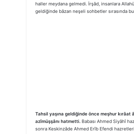
haller meydana gelmedi. İrşâd, insanlara Allah
geldiğinde bâzan neşeli sohbetler sırasında bu
Tahsil yaşına geldiğinde önce meşhur kırâat 
azîmüşşânı hatmetti.
Babası Ahmed Siyâhî hazre
sonra Keskinzâde Ahmed Erîb Efendi hazretlerin