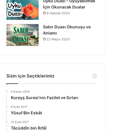
Uyku Duası – Uyuyabilmek
İçin Okunacak Dualar
9 Haziran 2020
Sabır Duası Okunuşu ve
Anlamı
22 Mayıs 2020
Sizin için Seçtiklerimiz
4 Kasım 2016
Kureyş Suresi’nin Fazilet ve Sırları
6 Eylül 2017
Yûsuf Bin Esbât
10 Eylül 2017
Tâcüddîn bin Rıfâî