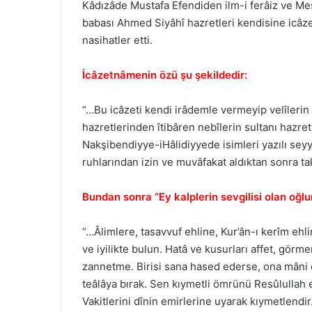
Kâdızâde Mustafa Efendiden ilm-i ferâiz ve Mes
babası Ahmed Siyâhî hazretleri kendisine icâz
nasihatler etti.
İcâzetnâmenin özü şu şekildedir:
“…Bu icâzeti kendi irâdemle vermeyip velîleri
hazretlerinden îtibâren nebîlerin sultanı hazre
Nakşibendiyye-iHâlidiyyede isimleri yazılı sey
ruhlarından izin ve muvâfakat aldıktan sonra ta
Bundan sonra “Ey kalplerin sevgilisi olan oğlu
“…Âlimlere, tasavvuf ehline, Kur’ân-ı kerîm eh
ve iyilikte bulun. Hatâ ve kusurları affet, görm
zannetme. Birisi sana hased ederse, ona mâni 
teâlâya bırak. Sen kıymetli ömrünü Resûlullah 
Vakitlerini dînin emirlerine uyarak kıymetlendi