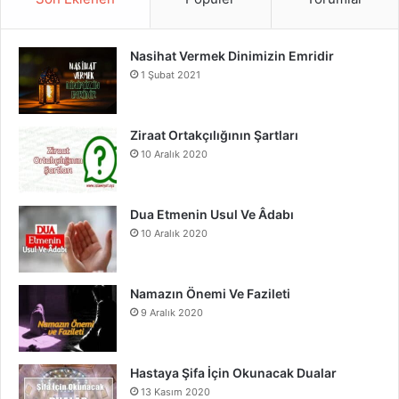
e
T
t
Nasihat Vermek Dinimizin Emridir
b
u
a
1 Şubat 2021
o
b
g
o
e
r
Ziraat Ortakçılığının Şartları
10 Aralık 2020
k
a
m
Dua Etmenin Usul Ve Âdabı
10 Aralık 2020
Namazın Önemi Ve Fazileti
9 Aralık 2020
Hastaya Şifa İçin Okunacak Dualar
13 Kasım 2020