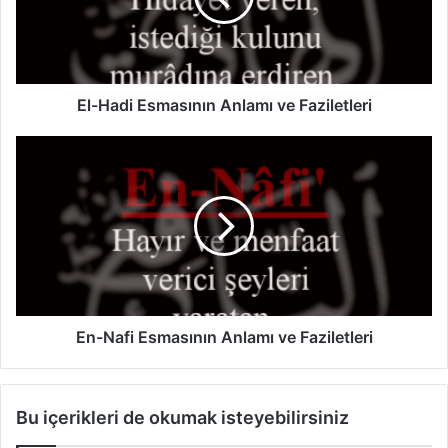
d
i
E
s
m
El-Hadi Esmasının Anlamı ve Faziletleri
a
s
E
ı
n
n
-
ı
N
n
a
A
f
n
i
l
E
a
s
m
m
En-Nafi Esmasının Anlamı ve Faziletleri
ı
a
v
s
e
ı
Bu içerikleri de okumak isteyebilirsiniz
F
n
a
ı