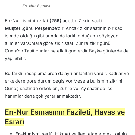
En-Nur Esması
En-Nur isminin zikri
(256)
adettir. Zikrin saati
Müşteri
,günü
Perşembe’
dir. Ancak zikir saatinin bir kaç
isimde olduğu gibi bunda da farklı olduğunu söyleyen
alimler var.Onlara göre zikir saati Zühre zikir günü
Cuma’dır.Tabii bunlar ne etkili günlerdir.Başka günlerde de
yapılabilir.
Bu farklı hesaplamalarda da ayrı anlamları vardır. kadılar ve
erkeklere göre durum değişiyor.Mesela bu ismin zikrini
Güneş saatinde erkekler ,Zühre ve Ay saatinde ise
hanımlar daha çok yararlanmaktadır.
En-Nur Esmasının Fazileti, Havas ve
Esrarı
En-Nur
ismi şerifi, Hikmet ve ilem elde etmek, kalbin