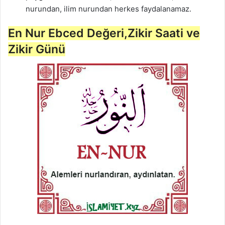
nurundan, ilim nurundan herkes faydalanamaz.
En Nur Ebced Değeri,Zikir Saati ve
Zikir Günü