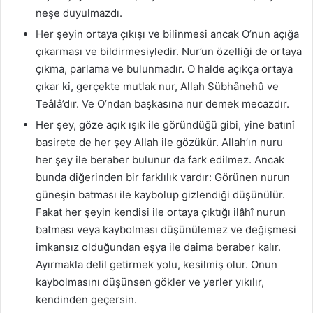
neşe duyulmazdı.
Her şeyin ortaya çıkışı ve bilinmesi ancak O’nun açığa
çıkarması ve bildirmesiyledir. Nur’un özelliği de ortaya
çıkma, parlama ve bulunmadır. O halde açıkça ortaya
çıkar ki, gerçekte mutlak nur, Allah Sübhânehû ve
Teâlâ’dır. Ve O’ndan başkasına nur demek mecazdır.
Her şey, göze açık ışık ile göründüğü gibi, yine batınî
basirete de her şey Allah ile gözükür. Allah’ın nuru
her şey ile beraber bulunur da fark edilmez. Ancak
bunda diğerinden bir farklılık vardır: Görünen nurun
güneşin batması ile kaybolup gizlendiği düşünülür.
Fakat her şeyin kendisi ile ortaya çıktığı ilâhî nurun
batması veya kaybolması düşünülemez ve değişmesi
imkansız olduğundan eşya ile daima beraber kalır.
Ayırmakla delil getirmek yolu, kesilmiş olur. Onun
kaybolmasını düşünsen gökler ve yerler yıkılır,
kendinden geçersin.