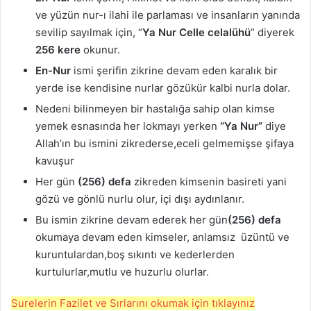
ve yüzün nur-ı ilahi ile parlaması ve insanların yanında
sevilip sayılmak için, “
Ya Nur Celle celalühü
” diyerek
256 kere
okunur.
En-Nur
ismi şerifin zikrine devam eden karalık bir
yerde ise kendisine nurlar gözükür kalbi nurla dolar.
Nedeni bilinmeyen bir hastalığa sahip olan kimse
yemek esnasında her lokmayı yerken
“Ya Nur”
diye
Allah’ın bu ismini zikrederse,eceli gelmemişse şifaya
kavuşur
Her gün
(256) defa
zikreden kimsenin basireti yani
gözü ve gönlü nurlu olur, içi dışı aydınlanır.
Bu ismin zikrine devam ederek her gün
(256) defa
okumaya devam eden kimseler, anlamsız üzüntü ve
kuruntulardan,boş sıkıntı ve kederlerden
kurtulurlar,mutlu ve huzurlu olurlar.
Surelerin Fazilet ve Sırlarını okumak için tıklayınız