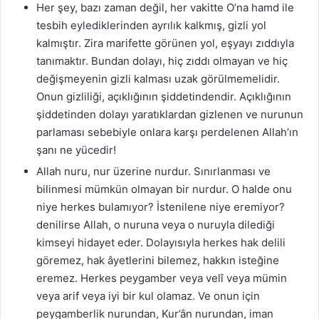
Her şey, bazı zaman değil, her vakitte O’na hamd ile
tesbih eylediklerinden ayrılık kalkmış, gizli yol
kalmıştır. Zira marifette görünen yol, eşyayı zıddıyla
tanımaktır. Bundan dolayı, hiç zıddı olmayan ve hiç
değişmeyenin gizli kalması uzak görülmemelidir.
Onun gizliliği, açıklığının şiddetindendir. Açıklığının
şiddetinden dolayı yaratıklardan gizlenen ve nurunun
parlaması sebebiyle onlara karşı perdelenen Allah’ın
şanı ne yücedir!
Allah nuru, nur üzerine nurdur. Sınırlanması ve
bilinmesi mümkün olmayan bir nurdur. O halde onu
niye herkes bulamıyor? İstenilene niye eremiyor?
denilirse Allah, o nuruna veya o nuruyla dilediği
kimseyi hidayet eder. Dolayısıyla herkes hak delili
göremez, hak âyetlerini bilemez, hakkın isteğine
eremez. Herkes peygamber veya velî veya mümin
veya arif veya iyi bir kul olamaz. Ve onun için
peygamberlik nurundan, Kur’ân nurundan, iman