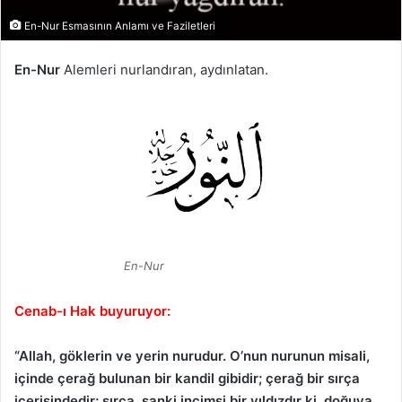
En-Nur Esmasının Anlamı ve Faziletleri
En-Nur
Alemleri nurlandıran, aydınlatan.
En-Nur
Cenab-ı Hak buyuruyor:
“Allah, göklerin ve yerin nurudur. O’nun nurunun misali,
içinde çerağ bulunan bir kandil gibidir; çerağ bir sırça
içerisindedir; sırça, sanki incimsi bir yıldızdır ki, doğuya