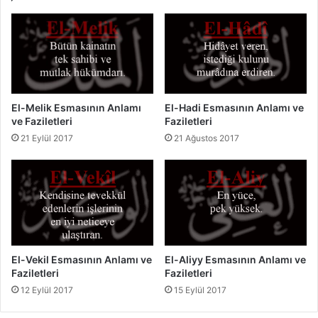
z
n
i
A
l
n
e
l
t
a
l
m
e
ı
El-Melik Esmasının Anlamı
El-Hadi Esmasının Anlamı ve
r
v
ve Faziletleri
Faziletleri
i
e
21 Eylül 2017
21 Ağustos 2017
F
a
z
i
l
e
t
l
El-Vekil Esmasının Anlamı ve
El-Aliyy Esmasının Anlamı ve
e
Faziletleri
Faziletleri
r
12 Eylül 2017
15 Eylül 2017
i