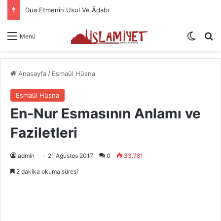
Dua Etmenin Usul Ve Âdabı
Dış gö
A
Menü
Anasayfa
/
Esmaül Hüsna
Esmaül Hüsna
En-Nur Esmasının Anlamı ve
Faziletleri
admin
21 Ağustos 2017
0
33.781
2 dakika okuma süresi