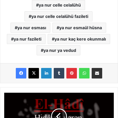
ya nur celle celalühü
ya nur celle celalühü fazileti
ya nur esması
ya nur esmaül hüsna
ya nur fazileti
ya nur kaç kere okunmalı
ya nur ya vedud
LinkedIn
Tumblr
Pinterest
WhatsApp
E-Posta ile paylaş
E
l
-
H
a