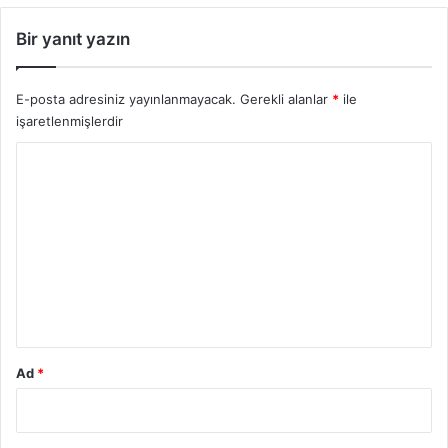
Bir yanıt yazın
E-posta adresiniz yayınlanmayacak.
Gerekli alanlar
*
ile
işaretlenmişlerdir
Y
o
r
u
m
*
Ad
*