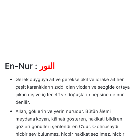
En-Nur :
النور
Gerek duyguya ait ve gerekse akıl ve idrake ait her
çeşit karanlıkların zıddı olan vicdan ve sezgide ortaya
çıkan dış ve iç tecellî ve doğuşların hepsine de nur
denilir.
Allah, göklerin ve yerin nurudur. Bütün âlemi
meydana koyan, kâinatı gösteren, hakikati bildiren,
gözleri gönülleri şenlendiren O’dur. O olmasaydı,
hiçbir şey bulunmaz, hiçbir hakikat sezilmez, hiçbir