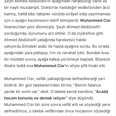
Şeyh Ahmed Abdülcelîl’in ayağından rahatsızlığı vardı ve
bir hayli muzdaripti. Doktorlar hastalığın tedâvîsinden âciz
kalmış, hattâ bâzı tabipler vücûda sirâyet edip yayılmaması
için o ayağın kesilmesini teklif etmişlerdi.
Muhammed Cisr
İstanbul’dan yeni dönmüştü. Şeyh Ahmed Abdülcelîl’i
sorduğunda, durumunu arz ettiler. O da ziyâretine gitti.
Ahmed Abdülcelîl yatağında hareketsiz halde
yatıyordu.Elindeki asâsı ile hasta ayağına vurdu. Bu sırada
ayağındaki yara patlayıp, irin ve cerahat çıktı. Bundan kısa
bir müddet sonra, ayağa kalkıp yürümeye başladı. Böylece
Allahü teâlâ ona
Muhammed Cisr
’in eliyle şifâ ihsân etti.
Muhammed Cisr, vefâtı yaklaştığında defnedileceği yeri
bildirdi. Bir gün talebelerinden birine; “Benim falanca
yerde bir evim var.” dedi. O talebe kendi kendine;
“Acabâ
hocam bununla ne demek istiyor.”
diye düşündü.
Muhammed Cisr bir süre sonra vefât etti ve söylediği yere
defnedilince, o talebe vefâtından önce hocasının söylediği