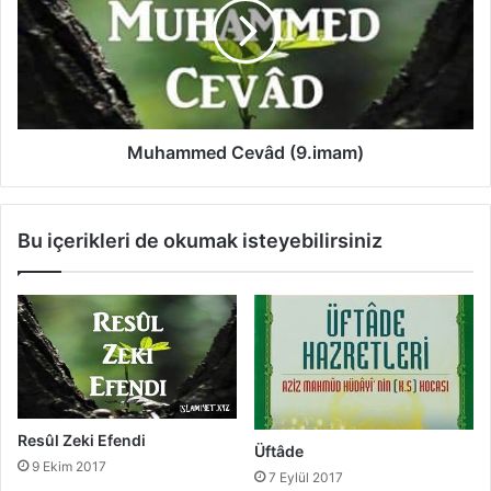
S
a
u
m
l
m
t
e
a
d
n
C
e
Muhammed Cevâd (9.imam)
v
â
d
Bu içerikleri de okumak isteyebilirsiniz
(
9
.
i
m
a
m
)
Resûl Zeki Efendi
Üftâde
9 Ekim 2017
7 Eylül 2017