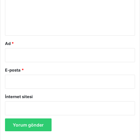
u
m
*
Ad
*
E-posta
*
İnternet sitesi