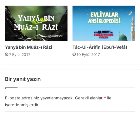
Yahyâ bin Muâz-ı Râzî
Tâc-Ül-Ârifîn (Ebü’l-Vefâ)
7 Eylül 2017
10 Eylül 2017
Bir yanıt yazın
E-posta adresiniz yayınlanmayacak.
Gerekli alanlar
*
ile
işaretlenmişlerdir
Y
o
r