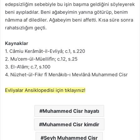
edepsizliğim sebebiyle bu işin başıma geldiğini söyleyerek
beni ayıpladılar. Beni ağabeyimin yanına götürüp, benim
nâmıma af dilediler. Ağabeyim beni affetti. Kısa süre sonra
rahatsızlığım geçti.
Kaynaklar
1. Câmiu Kerâmât-il-Evliyâ; c.1, s.220
2. Mu’cem-ül-Müellifîn; c.12, s.25
3. El-A’lâm; c.7, s.100
4. Nüzhet-ül-Fikr fî Menâkıb-ı Mevlânâ Muhammed Cisr
Evliyalar Ansiklopedisi için tıklayınız!
Muhammed Cisr hayatı
Muhammed Cisr kimdir
Şeyh Muhammed Cisr