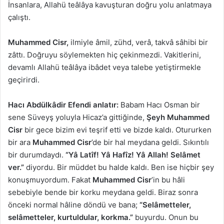
İnsanlara, Allahü teâlâya kavuşturan doğru yolu anlatmaya
çalıştı.
Muhammed Cisr,
ilmiyle âmil, zühd, verâ, takvâ sâhibi bir
zâttı. Doğruyu söylemekten hiç çekinmezdi. Vakitlerini,
devamlı Allahü teâlâya ibâdet veya talebe yetiştirmekle
geçirirdi.
Hacı Abdülkâdir Efendi anlatır:
Babam Hacı Osman bir
sene Süveyş yoluyla Hicaz’a gittiğinde,
Şeyh Muhammed
Cisr
bir gece bizim evi teşrif etti ve bizde kaldı. Otururken
bir ara
Muhammed Cisr
’de bir hal meydana geldi. Sıkıntılı
bir durumdaydı.
“Yâ Latîf! Yâ Hafîz! Yâ Allah! Selâmet
ver.”
diyordu. Bir müddet bu halde kaldı. Ben ise hiçbir şey
konuşmuyordum. Fakat
Muhammed Cisr
’in bu hâli
sebebiyle bende bir korku meydana geldi. Biraz sonra
önceki normal hâline döndü ve bana;
“Selâmetteler,
selâmetteler, kurtuldular, korkma.”
buyurdu. Onun bu