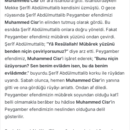
Muhammed Cisr
bir ara İstanbul’a gitti. İstanbul’dayken
Mekke Şerîfi Abdülmuttalib kendisini üzmüştü. O gece
rüyasında Şerîf Abdülmuttalib Peygamber efendimizi
Muhammed Cisr
’in elinden tutmuş olarak gördü. Bu
esnâda Şerîf Abdülmuttalib onlara doğru yöneldi. Fakat
Peygamber efendimiz mübârek yüzünü ondan çevirdi.
Şerîf Abdülmuttalib;
“Yâ Resûlallah! Mübârek yüzünü
benden niçin çeviriyorsunuz?”
diye arz etti. Peygamber
efendimiz,
Muhammed Cisr’
i işâret ederek;
“Bunu niçin
üzüyorsun? Sen benim evlâdım isen, bu da benim
evlâdımdır.”
buyurdu.Şerîf Abdülmuttalib korku ile rüyâdan
uyandı. Sabah olunca, hemen
Muhammed Cisr
’in yanına
gitti ve ona gördüğü rüyâyı anlattı. Ondan af diledi.
Peygamber efendimizin mübârek soyundan olduğu kat’î
belli olmamakla berâber bu hâdise
Muhammed Cisr’
in
Peygamber efendimizin neslinden olduğuna delil
gösterilir.