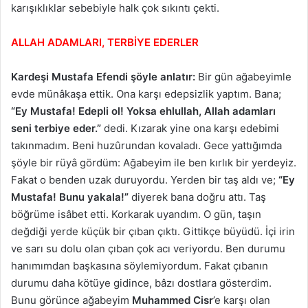
karışıklıklar sebebiyle halk çok sıkıntı çekti.
ALLAH ADAMLARI, TERBİYE EDERLER
Kardeşi Mustafa Efendi şöyle anlatır:
Bir gün ağabeyimle
evde münâkaşa ettik. Ona karşı edepsizlik yaptım. Bana;
“Ey Mustafa! Edepli ol! Yoksa ehlullah, Allah adamları
seni terbiye eder.”
dedi. Kızarak yine ona karşı edebimi
takınmadım. Beni huzûrundan kovaladı. Gece yattığımda
şöyle bir rüyâ gördüm: Ağabeyim ile ben kırlık bir yerdeyiz.
Fakat o benden uzak duruyordu. Yerden bir taş aldı ve;
“Ey
Mustafa! Bunu yakala!”
diyerek bana doğru attı. Taş
böğrüme isâbet etti. Korkarak uyandım. O gün, taşın
değdiği yerde küçük bir çıban çıktı. Gittikçe büyüdü. İçi irin
ve sarı su dolu olan çıban çok acı veriyordu. Ben durumu
hanımımdan başkasına söylemiyordum. Fakat çıbanın
durumu daha kötüye gidince, bâzı dostlara gösterdim.
Bunu görünce ağabeyim
Muhammed Cisr
’e karşı olan