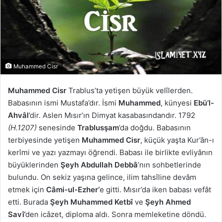
Muhammed Cisr
Muhammed Cisr
Trablus’ta yetişen büyük velîlerden.
Babasının ismi Mustafa’dır. İsmi
Muhammed
, künyesi
Ebü’l-
Ahvâl
’dir. Aslen Mısır’ın Dimyat kasabasındandır. 1792
(H.1207)
senesinde
Trablusşam
’da doğdu. Babasının
terbiyesinde yetişen
Muhammed Cisr
, küçük yaşta Kur’ân-ı
kerîmi ve yazı yazmayı öğrendi. Babası ile birlikte evliyânın
büyüklerinden
Şeyh Abdullah Debbâ
’nın sohbetlerinde
bulundu. On sekiz yaşına gelince, ilim tahsîline devâm
etmek için
Câmi-ul-Ezher’
e gitti. Mısır’da iken babası vefât
etti. Burada
Şeyh Muhammed Ketbî
ve
Şeyh Ahmed
Savî
’den icâzet, diploma aldı. Sonra memleketine döndü.