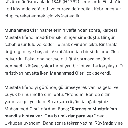
sözün mânâsını anladı. 1846 (H.1262) senesinde Filistin’de
Led köyünde vefât etti ve buraya defnedildi. Kabri meşhur
olup bereketlenmek için ziyâret edilir.
Muhammed Cisr
hazretlerinin vefâtından sonra, kardeşi
Mustafa Efendi maddî bir sıkıntı içerisine düştü. Bir gün
sabah üzüntülü ve kederli olarak evinden çıktı. Bir tarafa
doğru gitmeye başladı. Akrabâlarından birisi de onu tâkib
ediyordu. Fakat ona nereye gittiğini sormaya cesâret
edemedi. Nihâyet yolda hıristiyan bir ihtiyar ile karşılaştı. O
hıristiyan hayatta iken
Muhammed Cisr
’i çok severdi.
Mustafa Efendiyi görünce, gülümseyerek yanına geldi ve
büyük bir hürmetle elini öptü. “Efendim! Ben de sizin
yanınıza geliyordum. Bu akşam rüyâmda ağabeyiniz
Muhammed Cisr’i gördüm.Bana;
“Kardeşim Mustafa’nın
maddî sıkıntısı var. Ona bir mikdar para ver.”
dedi.
Uykudan uyandım. Daha sonra tekrar yattım. Rüyâmda yine