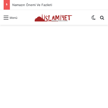
Namazın Önemi Ve Fazileti
Dış gö
A
Menü