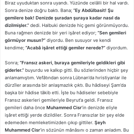
Biraz uyuduktan sonra uyandı. Yüzünde celâlli bir hal vardı.
Sonra denize doğru baktı. Bana;
“Ey Abdülbasit! Şu
gemilere bak! Denizde şuradan şuraya kadar nasıl da
dizilmişler.”
dedi. Halbuki denizde hiç gemi görünmüyordu.
Buna rağmen denizde bir yeri işâret ediyor;
“Sen gemileri
görmüyor musun?”
diyordu. Ben susuyor ve kendi
kendime;
“Acabâ işâret ettiği gemiler nerede?”
diyordum.
Sonra;
“Fransız askeri, buraya gemileriyle geldikleri gibi
giderler.”
buyurdu ve kalkıp gitti. Bu sözlerinden hiçbir şey
anlamamıştım. Vefâtından sonra Lübnan’da hıristiyanlar ile
dürzîler arasında bir anlaşmazlık çıktı. Bu hâdiseyi Şam’da
başka bir hâdise tâkib etti. İşte bu hâdiseler sebebiyle
Fransız askerleri gemileriyle Beyrut’a geldi. Fransız
gemileri daha önce
Muhammed Cisr
’in denizde eliyle
işâret ettiği yerde dizildiler. Sonra Fransızlar bir şey elde
edemeden memleketimizden çıkıp gittiler.
Şeyh
Muhammed Cisr
’in sözünün mânâsını o zaman anladım. Bu