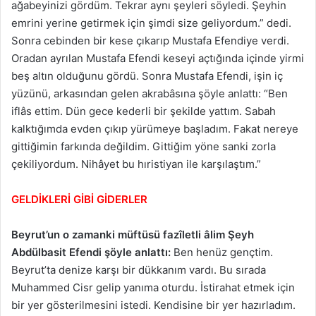
ağabeyinizi gördüm. Tekrar aynı şeyleri söyledi. Şeyhin
emrini yerine getirmek için şimdi size geliyordum.” dedi.
Sonra cebinden bir kese çıkarıp Mustafa Efendiye verdi.
Oradan ayrılan Mustafa Efendi keseyi açtığında içinde yirmi
beş altın olduğunu gördü. Sonra Mustafa Efendi, işin iç
yüzünü, arkasından gelen akrabâsına şöyle anlattı: “Ben
iflâs ettim. Dün gece kederli bir şekilde yattım. Sabah
kalktığımda evden çıkıp yürümeye başladım. Fakat nereye
gittiğimin farkında değildim. Gittiğim yöne sanki zorla
çekiliyordum. Nihâyet bu hıristiyan ile karşılaştım.”
GELDİKLERİ GİBİ GİDERLER
Beyrut’un o zamanki müftüsü fazîletli âlim Şeyh
Abdülbasit Efendi şöyle anlattı:
Ben henüz gençtim.
Beyrut’ta denize karşı bir dükkanım vardı. Bu sırada
Muhammed Cisr gelip yanıma oturdu. İstirahat etmek için
bir yer gösterilmesini istedi. Kendisine bir yer hazırladım.