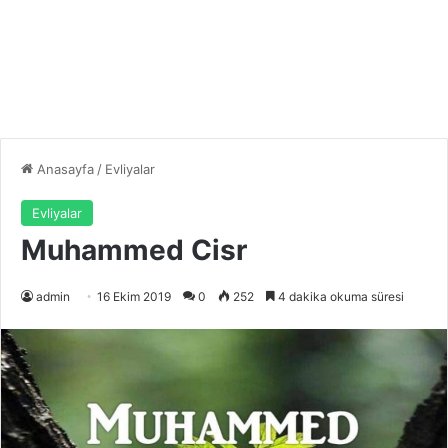
Anasayfa
/
Evliyalar
Evliyalar
Muhammed Cisr
admin
16 Ekim 2019
0
252
4 dakika okuma süresi