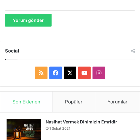
Social
R
F
X
Y
I
S
a
o
n
S
c
u
s
Son Eklenen
Popüler
Yorumlar
e
T
t
Nasihat Vermek Dinimizin Emridir
b
u
a
1 Şubat 2021
o
b
g