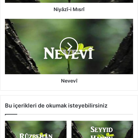
M
ı
Niyâzî-i Mısrî
s
r
N
î
e
v
e
v
î
Nevevî
Bu içerikleri de okumak isteyebilirsiniz