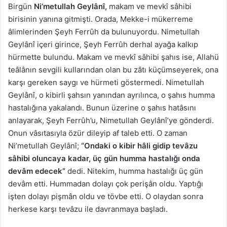
Birgün
Ni’metullah Geylânî,
makam ve mevkî sâhibi
birisinin yanına gitmişti. Orada, Mekke-i mükerreme
âlimlerinden Şeyh Ferrûh da bulunuyordu. Nimetullah
Geylânî içeri girince, Şeyh Ferrûh derhal ayağa kalkıp
hürmette bulundu. Makam ve mevkî sâhibi şahıs ise, Allahü
teâlânın sevgili kullarından olan bu zâtı küçümseyerek, ona
karşı gereken saygı ve hürmeti göstermedi. Nimetullah
Geylânî, o kibirli şahsın yanından ayrılınca, o şahıs humma
hastalığına yakalandı. Bunun üzerine o şahıs hatâsını
anlayarak, Şeyh Ferrûh’u, Nimetullah Geylânî’ye gönderdi.
Onun vâsıtasıyla özür dileyip af taleb etti. O zaman
Ni’metullah Geylânî;
“Ondaki o kibir hâli gidip tevâzu
sâhibi oluncaya kadar, üç gün humma hastalığı onda
devâm edecek”
dedi. Nitekim, humma hastalığı üç gün
devâm etti. Hummadan dolayı çok perişân oldu. Yaptığı
işten dolayı pişmân oldu ve tövbe etti. O olaydan sonra
herkese karşı tevâzu ile davranmaya başladı.