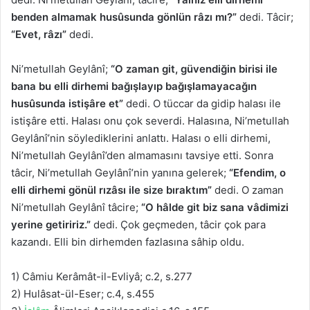
benden almamak husûsunda gönlün râzı mı?”
dedi. Tâcir;
“Evet, râzı”
dedi.
Ni’metullah Geylânî;
“O zaman git, güvendiğin birisi ile
bana bu elli dirhemi bağışlayıp bağışlamayacağın
husûsunda istişâre et”
dedi. O tüccar da gidip halası ile
istişâre etti. Halası onu çok severdi. Halasına, Ni’metullah
Geylânî’nin söylediklerini anlattı. Halası o elli dirhemi,
Ni’metullah Geylânî’den almamasını tavsiye etti. Sonra
tâcir, Ni’metullah Geylânî’nin yanına gelerek;
“Efendim, o
elli dirhemi gönül rızâsı ile size bıraktım”
dedi. O zaman
Ni’metullah Geylânî tâcire;
“O hâlde git biz sana vâdimizi
yerine getiririz.”
dedi. Çok geçmeden, tâcir çok para
kazandı. Elli bin dirhemden fazlasına sâhip oldu.
1) Câmiu Kerâmât-il-Evliyâ; c.2, s.277
2) Hulâsat-ül-Eser; c.4, s.455