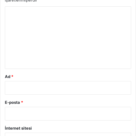
işaretlenmişlerdir
Y
o
r
u
m
*
Ad
*
E-posta
*
İnternet sitesi