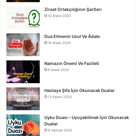
o
e
r
Ziraat Ortakçılığının Şartları
10 Aralık 2020
k
a
m
Dua Etmenin Usul Ve Âdabı
10 Aralık 2020
Namazın Önemi Ve Fazileti
9 Aralık 2020
Hastaya Şifa İçin Okunacak Dualar
13 Kasım 2020
Uyku Duası – Uyuyabilmek İçin Okunacak
Dualar
9 Haziran 2020