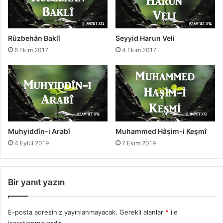
Rûzbehân Baklî
Seyyid Harun Veli
6 Ekim 2017
4 Ekim 2017
Muhyiddîn-i Arabî
Muhammed Hâşim-i Keşmî
4 Eylül 2019
7 Ekim 2019
Bir yanıt yazın
E-posta adresiniz yayınlanmayacak.
Gerekli alanlar
*
ile