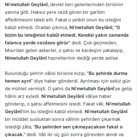
Ni’metullah Geylânî,
devlet ileri gelenlerinden birisinin
yanına gitti. Haksız yere cezâ gören bir garibin
affedilmesini taleb etti. Fakat o yetkili onun bu isteğini
kabûl etmedi. Oradan çıkınca,
Ni’metullah Geylânî; “O
bizim bu isteğimizi kabûl etmedi. Kendisi yakın zamanda
falanca yerde cezâsını görür”
dedi. Çok geçmeden,
Mısır’dan gelen askerler, o şahsı ve kardeşini yakalayıp,
Nimetullah Geylânî
hazretlerinin dediği yerde astılar.
Bulunduğu şehrin vâlisi birisine kızıp;
“Bu şehirde durma
hemen ayrıl”
diye haber gönderdi. Ayrılması için sekiz gün
de mühlet vermişti. O şahıs da
Ni’metullah Geylânî
’ye gelip
hâlini arz eyledi.
Ni’metullah Geylânî
vâliye haber
gönderip, o şahsı affetmesini istedi. Fakat vâli,
Ni’metullah
Geylânî’
nin bu isteğini kabûl etmedi.
Ni’metullah Geylânî
bir müddet sustuktan sonra vâlinin şehirden çıkarmak
istediği zâta;
“Bu şehirden sen çıkmayacaksın fakat o
çıkacak.”
dedi. Vâli iki-üç gün sonra görevden alındı ve