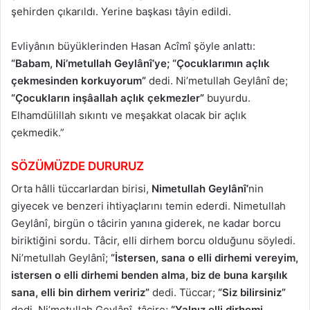
şehirden çıkarıldı. Yerine başkası tâyin edildi.
Evliyânın büyüklerinden Hasan Acîmî şöyle anlattı:
“Babam, Ni’metullah Geylânî’ye; “Çocuklarımın açlık
çekmesinden korkuyorum”
dedi. Ni’metullah Geylânî de;
“Çocukların inşâallah açlık çekmezler”
buyurdu.
Elhamdülillah sıkıntı ve meşakkat olacak bir açlık
çekmedik.”
SÖZÜMÜZDE DURURUZ
Orta hâlli tüccarlardan birisi,
Nimetullah Geylânî’
nin
giyecek ve benzeri ihtiyaçlarını temin ederdi. Nimetullah
Geylânî, birgün o tâcirin yanına giderek, ne kadar borcu
biriktiğini sordu. Tâcir, elli dirhem borcu olduğunu söyledi.
Ni’metullah Geylânî;
“İstersen, sana o elli dirhemi vereyim,
istersen o elli dirhemi benden alma, biz de buna karşılık
sana, elli bin dirhem veririz”
dedi. Tüccar;
“Siz bilirsiniz”
dedi. Ni’metullah Geylânî, tâcire;
“Yalnız elli dirhemi