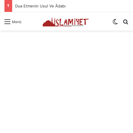
Dua Etmenin Usul Ve Âdabı
Dış gö
A
Menü