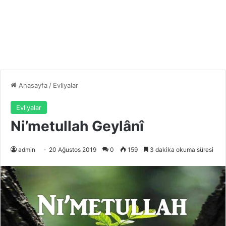
Anasayfa
/
Evliyalar
Evliyalar
Ni’metullah Geylânî
admin
20 Ağustos 2019
0
159
3 dakika okuma süresi