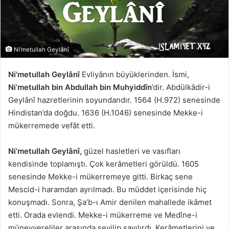
Ni’metullah Geylânî
Ni’metullah Geylânî
Evliyânın büyüklerinden. İsmi,
Ni’metullah bin Abdullah bin Muhyiddîn
’dir. Abdülkâdir-i
Geylânî hazretlerinin soyundandır. 1564 (H.972) senesinde
Hindistan’da doğdu. 1636 (H.1046) senesinde Mekke-i
mükerremede vefât etti.
Ni’metullah Geylânî,
güzel hasletleri ve vasıfları
kendisinde toplamıştı. Çok kerâmetleri görüldü. 1605
senesinde Mekke-i mükerremeye gitti. Birkaç sene
Mescid-i haramdan ayrılmadı. Bu müddet içerisinde hiç
konuşmadı. Sonra, Şa’b-ı Amir denilen mahallede ikâmet
etti. Orada evlendi. Mekke-i mükerreme ve Medîne-i
münevvereliler arasında sevilip sayılırdı. Kerâmetlerini ve