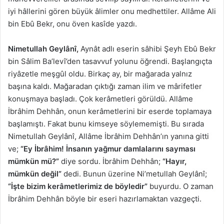
iyi hâllerini gören büyük âlimler onu medhettiler. Allâme Ali
bin Ebû Bekr, onu öven kasîde yazdı.
Nimetullah Geylânî,
Aynât adlı eserin sâhibi Şeyh Ebû Bekr
bin Sâlim Ba’levî’den tasavvuf yolunu öğrendi. Başlangıçta
riyâzetle meşgûl oldu. Birkaç ay, bir mağarada yalnız
başına kaldı. Mağaradan çıktığı zaman ilim ve mârifetler
konuşmaya başladı. Çok kerâmetleri görüldü. Allâme
İbrâhim Dehhân, onun kerâmetlerini bir eserde toplamaya
başlamıştı. Fakat bunu kimseye söylememişti. Bu sırada
Nimetullah Geylânî, Allâme İbrâhim Dehhân’ın yanına gitti
ve;
“Ey İbrâhim! İnsanın yağmur damlalarını sayması
mümkün mü?”
diye sordu. İbrâhim Dehhân;
“Hayır,
mümkün değil”
dedi. Bunun üzerine Ni’metullah Geylânî;
“İşte bizim kerâmetlerimiz de böyledir”
buyurdu. O zaman
İbrâhim Dehhân böyle bir eseri hazırlamaktan vazgeçti.