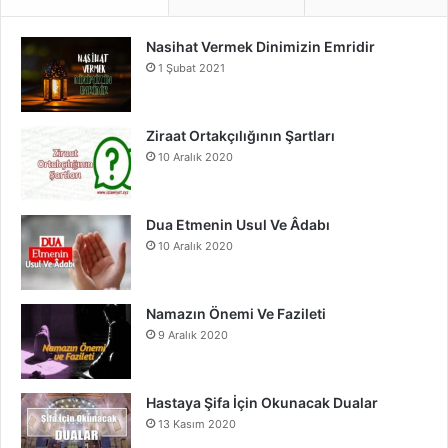
e
T
t
Nasihat Vermek Dinimizin Emridir
b
u
a
1 Şubat 2021
o
b
g
o
e
r
Ziraat Ortakçılığının Şartları
10 Aralık 2020
k
a
m
Dua Etmenin Usul Ve Âdabı
10 Aralık 2020
Namazın Önemi Ve Fazileti
9 Aralık 2020
Hastaya Şifa İçin Okunacak Dualar
13 Kasım 2020