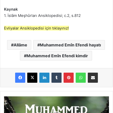
Kaynak
1. İslâm Meşhûrları Ansiklopedisi; c.2, s.812
Evliyalar Ansiklopedisi için tıklayınız!
Allâme
Muhammed Emîn Efendi hayatı
Muhammed Emîn Efendi kimdir
LinkedIn
Tumblr
Pinterest
WhatsApp
E-Posta ile paylaş
M
u
h