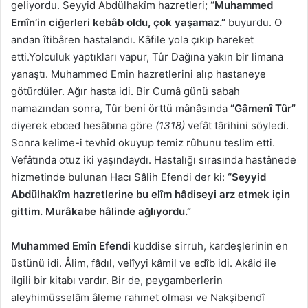
geliyordu. Seyyid Abdülhakîm hazretleri;
“Muhammed
Emîn’in ciğerleri kebâb oldu, çok yaşamaz.”
buyurdu. O
andan îtibâren hastalandı. Kâfile yola çıkıp hareket
etti.Yolculuk yaptıkları vapur, Tûr Dağına yakın bir limana
yanaştı. Muhammed Emin hazretlerini alıp hastaneye
götürdüler. Ağır hasta idi. Bir Cumâ günü sabah
namazından sonra, Tûr beni örttü mânâsında
“Gâmenî Tûr”
diyerek ebced hesâbına göre
(1318)
vefât târihini söyledi.
Sonra kelime-i tevhîd okuyup temiz rûhunu teslim etti.
Vefâtında otuz iki yaşındaydı. Hastalığı sırasında hastânede
hizmetinde bulunan Hacı Sâlih Efendi der ki:
“Seyyid
Abdülhakîm hazretlerine bu elîm hâdiseyi arz etmek için
gittim. Murâkabe hâlinde ağlıyordu.”
Muhammed Emîn Efendi
kuddise sirruh, kardeşlerinin en
üstünü idi. Âlim, fâdıl, velîyyi kâmil ve edîb idi. Akâid ile
ilgili bir kitabı vardır. Bir de, peygamberlerin
aleyhimüsselâm âleme rahmet olması ve Nakşibendî