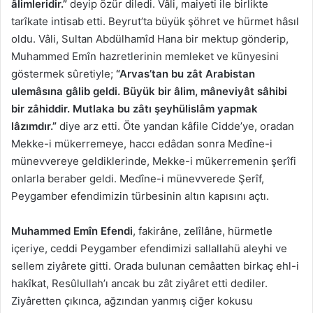
âlimleridir.”
deyip özür diledi. Vâli, maiyeti ile birlikte
tarîkate intisab etti. Beyrut’ta büyük şöhret ve hürmet hâsıl
oldu. Vâli, Sultan Abdülhamîd Hana bir mektup gönderip,
Muhammed Emîn hazretlerinin memleket ve künyesini
göstermek sûretiyle;
“Arvas’tan bu zât Arabistan
ulemâsına gâlib geldi. Büyük bir âlim, mâneviyât sâhibi
bir zâhiddir. Mutlaka bu zâtı şeyhülislâm yapmak
lâzımdır.”
diye arz etti. Öte yandan kâfile Cidde’ye, oradan
Mekke-i mükerremeye, haccı edâdan sonra Medîne-i
münevvereye geldiklerinde, Mekke-i mükerremenin şerîfi
onlarla beraber geldi. Medîne-i münevverede Şerîf,
Peygamber efendimizin türbesinin altın kapısını açtı.
Muhammed Emîn Efendi
, fakirâne, zelîlâne, hürmetle
içeriye, ceddi Peygamber efendimizi sallallahü aleyhi ve
sellem ziyârete gitti. Orada bulunan cemâatten birkaç ehl-i
hakîkat, Resûlullah’ı ancak bu zât ziyâret etti dediler.
Ziyâretten çıkınca, ağzından yanmış ciğer kokusu