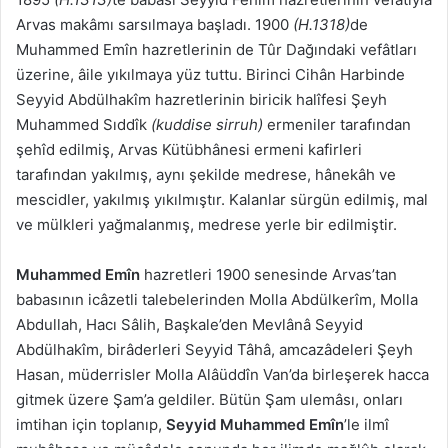
Arvas makâmı sarsılmaya başladı. 1900
(H.1318)
de
Muhammed Emîn hazretlerinin de Tûr Dağındaki vefâtları
üzerine, âile yıkılmaya yüz tuttu. Birinci Cihân Harbinde
Seyyid Abdülhakîm hazretlerinin biricik halîfesi Şeyh
Muhammed Sıddîk
(kuddise sirruh)
ermeniler tarafından
şehîd edilmiş, Arvas Kütübhânesi ermeni kafirleri
tarafından yakılmış, aynı şekilde medrese, hânekâh ve
mescidler, yakılmış yıkılmıştır. Kalanlar sürgün edilmiş, mal
ve mülkleri yağmalanmış, medrese yerle bir edilmiştir.
Muhammed Emîn
hazretleri 1900 senesinde Arvas’tan
babasının icâzetli talebelerinden Molla Abdülkerîm, Molla
Abdullah, Hacı Sâlih, Başkale’den Mevlânâ Seyyid
Abdülhakîm, birâderleri Seyyid Tâhâ, amcazâdeleri Şeyh
Hasan, müderrisler Molla Alâüddîn Van’da birleşerek hacca
gitmek üzere Şam’a geldiler. Bütün Şam ulemâsı, onları
imtihan için toplanıp,
Seyyid Muhammed Emîn
’le ilmî