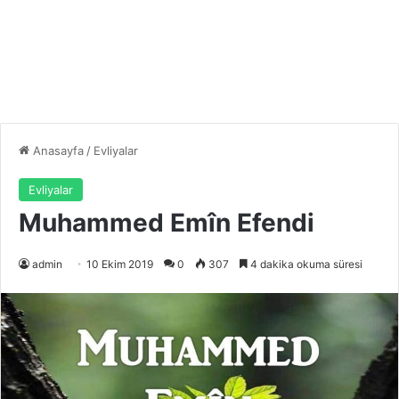
Anasayfa
/
Evliyalar
Evliyalar
Muhammed Emîn Efendi
admin
10 Ekim 2019
0
307
4 dakika okuma süresi