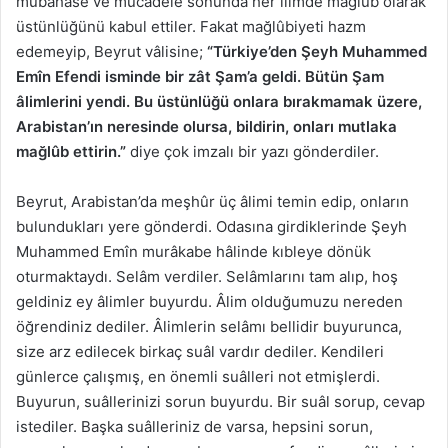
mubâhase ve mücâdele sonunda her ilimde mağlûb olarak
üstünlüğünü kabul ettiler. Fakat mağlûbiyeti hazm
edemeyip, Beyrut vâlisine;
“Türkiye’den Şeyh Muhammed
Emîn Efendi isminde bir zât Şam’a geldi. Bütün Şam
âlimlerini yendi. Bu üstünlüğü onlara bırakmamak üzere,
Arabistan’ın neresinde olursa, bildirin, onları mutlaka
mağlûb ettirin.”
diye çok imzalı bir yazı gönderdiler.
Beyrut, Arabistan’da meşhûr üç âlimi temin edip, onların
bulundukları yere gönderdi. Odasına girdiklerinde Şeyh
Muhammed Emîn murâkabe hâlinde kıbleye dönük
oturmaktaydı. Selâm verdiler. Selâmlarını tam alıp, hoş
geldiniz ey âlimler buyurdu. Âlim olduğumuzu nereden
öğrendiniz dediler. Âlimlerin selâmı bellidir buyurunca,
size arz edilecek birkaç suâl vardır dediler. Kendileri
günlerce çalışmış, en önemli suâlleri not etmişlerdi.
Buyurun, suâllerinizi sorun buyurdu. Bir suâl sorup, cevap
istediler. Başka suâlleriniz de varsa, hepsini sorun,