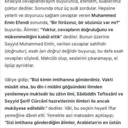
sırasıyla cevaplandırayım buyurunca, efendim, suâllerimiz
çoktur dediler. Sonunda otuz üç suâl sordular. Hepsine
yeterli ve doyurucu sağlam cevaplar veren
Muhammed
Emin Efendi
sonunda,
“Bir îtirâzınız, bir sözünüz var mı?”
buyurdu. Âlimler;
“Yoktur, cevapların doğruluğunu ve
mükemmelliğini kabûl ettik”
dediler. Bunun üzerine
Seyyid Muhammed Emîn, verilen cevaplar sahîhdir
(doğrudur),
esah
(en doğru)
değildir buyurup, bu defa esah
cevapları söyledi. Mahcûb olup, seslerini çıkaramayıp, el
öpüp ayrıldılar.
Vâliye gidip;
“Bizi kimin imtihanına gönderdiniz. Vakti
müsâit olsa, bu dîn-i mübîni göğsündeki ilimden
yenilemeye muktedir bu zâtın ilmi, Sâdüddîn Teftezânî ve
Seyyid Şerîf Cürcânî hazretlerinin ilimleri ile ancak
mukâyese edilebilir.”
dediler. Vâli, bu seçkin heyeti iftar
yemeğine dâvet etti. Yemekte asıl maksadını açıklayıp;
“Sizi imtihana gönderdiğim âlimler, Arabistan’ın en üstün