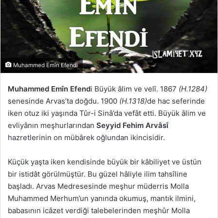
Muhammed Emîn Efendi
Muhammed Emîn Efend
i Büyük âlim ve velî. 1867
(H.1284)
senesinde Arvas’ta doğdu. 1900
(H.1318)
de hac seferinde
iken otuz iki yaşında Tûr-i Sinâ’da vefât etti. Büyük âlim ve
evliyânın meşhurlarından
Seyyid Fehim Arvâsî
hazretlerinin on mübârek oğlundan ikincisidir.
Küçük yaşta iken kendisinde büyük bir kâbiliyet ve üstün
bir istidât görülmüştür. Bu güzel hâliyle ilim tahsîline
başladı. Arvas Medresesinde meşhur müderris Molla
Muhammed Merhum’un yanında okumuş, mantık ilmini,
babasının icâzet verdiği talebelerinden meşhûr Molla