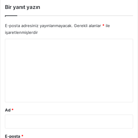
Bir yanıt yazın
E-posta adresiniz yayınlanmayacak.
Gerekli alanlar
*
ile
işaretlenmişlerdir
Y
o
r
u
m
*
Ad
*
E-posta
*