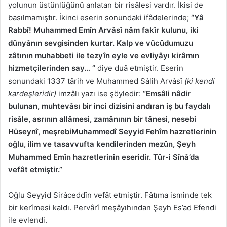
yolunun üstünlüğünü anlatan bir risâlesi vardır. İkisi de
basılmamıştır. İkinci eserin sonundaki ifâdelerinde;
“Yâ
Rabbî! Muhammed Emîn Arvâsî nâm fakîr kulunu, iki
dünyânın sevgisinden kurtar. Kalp ve vücûdumuzu
zâtının muhabbeti ile tezyîn eyle ve evliyâyı kirâmın
hizmetçilerinden say… ”
diye duâ etmiştir. Eserin
sonundaki 1337 târih ve Muhammed Sâlih Arvâsî
(ki kendi
kardeşleridir)
imzâlı yazı ise şöyledir:
“Emsâli nâdir
bulunan, muhtevâsı bir inci dizisini andıran iş bu faydalı
risâle, asrının allâmesi, zamânının bir tânesi, nesebi
Hüseynî, meşrebiMuhammedî Seyyid Fehîm hazretlerinin
oğlu, ilim ve tasavvufta kendilerinden mezûn, Şeyh
Muhammed Emîn hazretlerinin eseridir. Tûr-i Sînâ’da
vefât etmiştir.”
Oğlu Seyyid Sirâceddîn vefât etmiştir. Fâtıma isminde tek
bir kerîmesi kaldı. Pervârî meşâyıhından Şeyh Es’ad Efendi
ile evlendi.