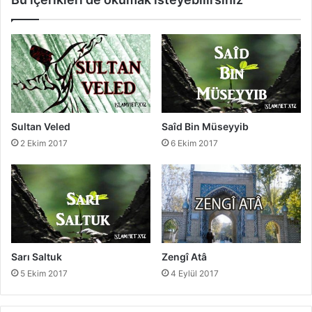
i
S
u
l
t
a
n
Sultan Veled
Saîd Bin Müseyyib
2 Ekim 2017
6 Ekim 2017
Sarı Saltuk
Zengî Atâ
5 Ekim 2017
4 Eylül 2017