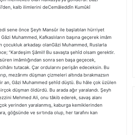
nî’den, kalb ilimlerini deCemâleddîn Kumûkî
di sene önce Şeyh Mansûr ile başlatılan hürriyet
a, Gâzi Muhammed, Kafkaslıların başına geçerek imâm
il’in çocukluk arkadaşı olanGâzi Muhammed, Ruslarla
e; “Kardeşim Şâmil! Bu savaşta şehîd olsam gerektir.
süren imâmlığından sonra sen başa geçecek,
hânı tutacak. Çar ordularını perişân edeceksin. Bu
arıp, mezârımı düşman çizmeleri altında bırakmazsın
 bir an, Gâzi Muhammed şehîd düştü. Bu hâle çok üzülen
Birçok düşman öldürdü. Bu arada ağır yaralandı. Şeyh
ezzini Mehmed Ali, onu tâkib ederek, savaş alanı
kçok yerinden yaralanmış, kaburga kemiklerinden
yara, göğsünde ve sırtında olup, her tarafını kan