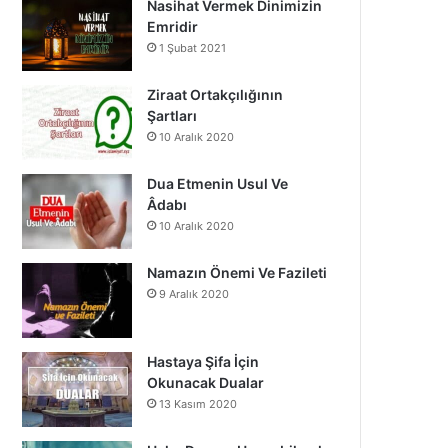
Nasihat Vermek Dinimizin
o
b
g
Emridir
1 Şubat 2021
o
e
r
k
a
Ziraat Ortakçılığının
Şartları
m
10 Aralık 2020
Dua Etmenin Usul Ve
Âdabı
10 Aralık 2020
Namazın Önemi Ve Fazileti
9 Aralık 2020
Hastaya Şifa İçin
Okunacak Dualar
13 Kasım 2020