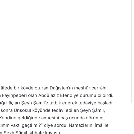
sâfede bir köyde oturan Dağıstan’ın meşhûr cerrâhı,
 kayınpederi olan Abdülazîz Efendiye durumu bildirdi.
tığı ilâçları Şeyh Şâmil’e tatbik ederek tedâviye başladı.
 sonra Unsokul köyünde tedâvi edilen Şeyh Şâmil,
. Kendine geldiğinde annesini baş ucunda görünce,
mın vakti geçti mi?” diye sordu. Namazlarını îmâ ile
tan Şeyh Şâmil sıhhate kavuştu.