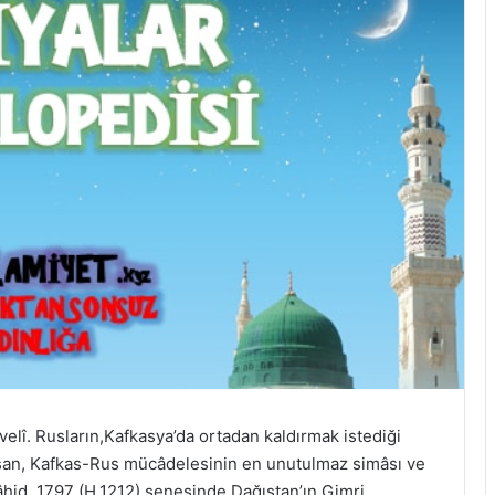
elî. Rusların,Kafkasya’da ortadan kaldırmak istediği
raşan, Kafkas-Rus mücâdelesinin en unutulmaz simâsı ve
hid. 1797 (H.1212) senesinde Dağıstan’ın Gimri