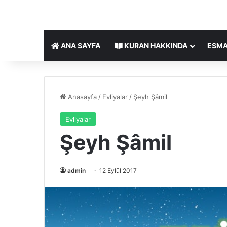
ANA SAYFA
KURAN HAKKINDA
ESMA
Anasayfa
/
Evliyalar
/
Şeyh Şâmil
Evliyalar
Şeyh Şâmil
admin
12 Eylül 2017