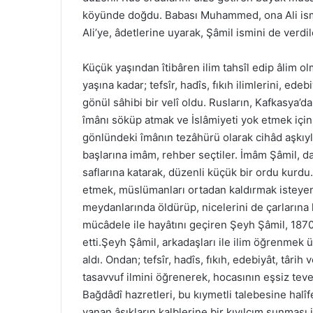
köyünde doğdu. Babası Muhammed, ona Ali ismin
Ali’ye, âdetlerine uyarak, Şâmil ismini de verdi
Küçük yaşından îtibâren ilim tahsîl edip âlim o
yaşına kadar; tefsîr, hadîs, fıkıh ilimlerini, edeb
gönül sâhibi bir velî oldu. Rusların, Kafkasya’d
îmânı söküp atmak ve İslâmiyeti yok etmek için
gönlündeki îmânın tezâhürü olarak cihâd aşkıyla
başlarına imâm, rehber seçtiler. İmâm Şâmil, da
saflarına katarak, düzenli küçük bir ordu kurdu
etmek, müslümanları ortadan kaldırmak isteyen
meydanlarında öldürüp, nicelerini de çarlarına k
mücâdele ile hayâtını geçiren Şeyh Şâmil, 18
etti.Şeyh Şâmil, arkadaşları ile ilim öğrenmek 
aldı. Ondan; tefsîr, hadîs, fıkıh, edebiyât, târih
tasavvuf ilmini öğrenerek, hocasının eşsiz teve
Bağdâdî hazretleri, bu kıymetli talebesine halî
yanan âşıkların kalblerine bir kıvılcım sunması