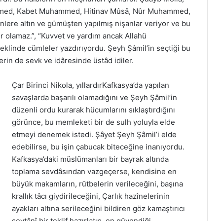
ammed, Kabet Muhammed, Hitinav Mûsâ, Nûr Muhammed,
ere altın ve gümüşten yapılmış nişanlar veriyor ve bu
 olamaz.”, “Kuvvet ve yardım ancak Allahü
eklinde cümleler yazdırıyordu. Şeyh Şâmil’in seçtiği bu
erin de sevk ve idâresinde üstâd idiler.
Çar Birinci Nikola, yıllardırKafkasya’da yapılan
savaşlarda başarılı olamadığını ve Şeyh Şâmil’in
düzenli ordu kurarak hücumlarını sıklaştırdığını
görünce, bu memleketi bir de sulh yoluyla elde
etmeyi denemek istedi. Şâyet Şeyh Şâmil’i elde
edebilirse, bu işin çabucak biteceğine inanıyordu.
Kafkasya’daki müslümanları bir bayrak altında
toplama sevdâsından vazgeçerse, kendisine en
büyük makamların, rütbelerin verileceğini, başına
krallık tâcı giydirileceğini, Çarlık hazînelerinin
ayakları altına serileceğini bildiren göz kamaştırıcı
şeytânî bir teklif hazırlatıp, en güvendiği