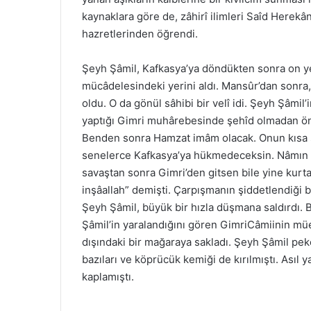
kaynaklara göre de, zâhirî ilimleri Saîd Herekâ
hazretlerinden öğrendi.
Şeyh Şâmil, Kafkasya’ya döndükten sonra on ye
mücâdelesindeki yerini aldı. Mansûr’dan sonr
oldu. O da gönül sâhibi bir velî idi. Şeyh Şâm
yaptığı Gimri muhârebesinde şehîd olmadan önc
Benden sonra Hamzat imâm olacak. Onun kısa 
senelerce Kafkasya’ya hükmedeceksin. Nâmın ci
savaştan sonra Gimri’den gitsen bile yine kurt
inşâallah” demişti. Çarpışmanın şiddetlendiği
Şeyh Şâmil, büyük bir hızla düşmana saldırdı. 
Şâmil’in yaralandığını gören GimriCâmiinin mü
dışındaki bir mağaraya sakladı. Şeyh Şâmil pe
bazıları ve köprücük kemiği de kırılmıştı. Asıl 
kaplamıştı.