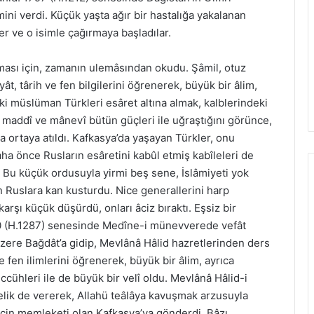
i verdi. Küçük yaşta ağır bir hastalığa yakalanan
ler ve o isimle çağırmaya başladılar.
lması için, zamanın ulemâsından okudu. Şâmil, otuz
iyât, târih ve fen bilgilerini öğrenerek, büyük bir âlim,
aki müslüman Türkleri esâret altına almak, kalblerindeki
 maddî ve mânevî bütün güçleri ile uğraştığını görünce,
 ortaya atıldı. Kafkasya’da yaşayan Türkler, onu
ha önce Rusların esâretini kabûl etmiş kabîleleri de
. Bu küçük ordusuyla yirmi beş sene, İslâmiyeti yok
 Ruslara kan kusturdu. Nice generallerini harp
arşı küçük düşürdü, onları âciz bıraktı. Eşsiz bir
70 (H.1287) senesinde Medîne-i münevverede vefât
üzere Bağdât’a gidip, Mevlânâ Hâlid hazretlerinden ders
 ve fen ilimlerini öğrenerek, büyük bir âlim, ayrıca
ccühleri ile de büyük bir velî oldu. Mevlânâ Hâlid-i
felik de vererek, Allahü teâlâya kavuşmak arzusuyla
 için memleketi olan Kafkasya’ya gönderdi. Bâzı