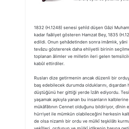
1832 (H.1248) senesi şehîd düşen Gâzi Muhamm
kadar faâliyet gösteren Hamzat Bey, 1835 (H.
edildi. Onun şehâdetinden sonra imâmlık, yâni li
tevâzu göstererek daha ehliyetli birinin seçilm
toplanan âlimler ve milletin ileri gelen temsilci
kabûl ettirdiler.
Rusları dize getirmenin ancak düzenli bir orduy
baş edebilecek durumda olduklarını, dışardan 
düştüğünü her gittiği yerde îzâh ediyordu. Tesi
yaşamak aşkıyla yanan bu insanların kalblerine
mükâfâtının Cennet olduğunu bildiriyor, dînin
hürriyet ile mümkün olabileceğini herkesin ka
de olsa nizamlı bir ordu ve mülkî teşkilâtı kurm
vekîlleri, ordunun ve mülkî idârenin başına get