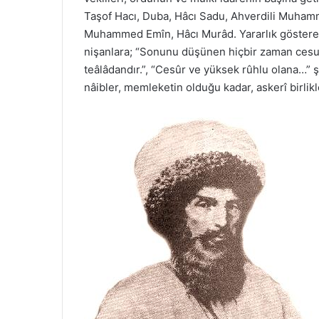
Taşof Hacı, Duba, Hâcı Sadu, Ahverdili Muh
Muhammed Emîn, Hâcı Murâd. Yararlık gösterenl
nişanlara; “Sonunu düşünen hiçbir zaman cesur
teâlâdandır.”, “Cesûr ve yüksek rûhlu olana…” ş
nâibler, memleketin olduğu kadar, askerî birlikl