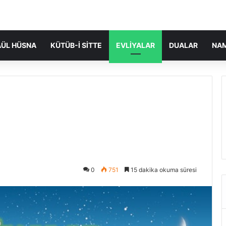
ÜL HÜSNA
KÜTÜB-I SITTE
EVLIYALAR
DUALAR
NA
0
751
15 dakika okuma süresi