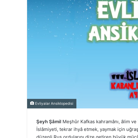
Evliyalar Ansiklopedisi
Şeyh Şâmil
Meşhûr Kafkas kahramânı, âlim ve v
İslâmiyeti, tekrar ihyâ etmek, yaymak için uğ
düzenli Rus ordularını dize getiren büyük mücâ