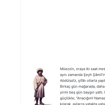
Müezzin, oraya iki saat me
aynı zamanda Şeyh Şâmil’in
Abdülazîz, şifâlı otlarla yap
Birkaç gün mağarada, daha
yirmi beş gün baygın yattı
güçlükle; “Anacığım! Namazı
kılarak, aylarca yatakta ya