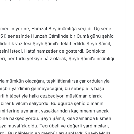
ed’in yerine, Hamzat Bey imâmlığa seçildi. Üç sene
1251) senesinde Hunzah Câmiinde bir Cumâ günü şehîd
derlik vazifesi Şeyh Şâmil’e teklif edildi. Şeyh Şâmil,
esini istedi. Hattâ namzetler de gösterdi. Gohlok’ta
leri, her türlü yetkiye hâiz olarak, Şeyh Şâmil’e imâmlığı
la mümkün olacağını, teşkilâtlanılırsa çar ordularıyla
hiçbir yardımın gelmeyeceğini, bu sebeple iş başa
rli hitâbetiyle halkı cezbediyor, müslüman olarak
 birer kıvılcım salıyordu. Bu uğurda şehîd olmanın
 emirlerine uymanın, yasaklarından kaçınmanın ancak
lbine nakşediyordu. Şeyh Şâmil, kısa zamanda kısmen
aya muvaffak oldu. Tecrübeli ve değerli yardımcıları,
irdi. Bu nâiblerin en meşhûrları şunlardı: Şuayb Molla,