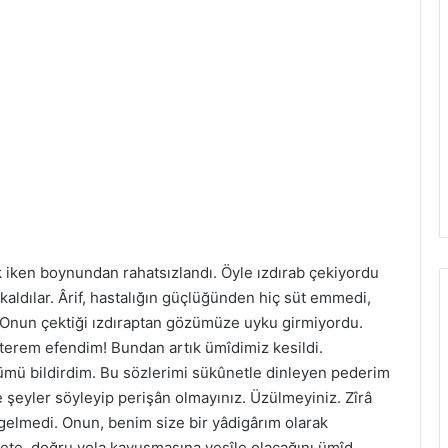
 iken boynundan rahatsızlandı. Öyle ızdırab çekiyordu
 kaldılar. Ârif, hastalığın güçlüğünden hiç süt emmedi,
 Onun çektiği ızdıraptan gözümüze uyku girmiyordu.
erem efendim! Bundan artık ümîdimiz kesildi.
ümü bildirdim. Bu sözlerimi sükûnetle dinleyen pederim
 şeyler söyleyip perişân olmayınız. Üzülmeyiniz. Zîrâ
elmedi. Onun, benim size bir yâdigârım olarak
âyete, doğru yola kavuşmasına vesîle olacağını ümîd