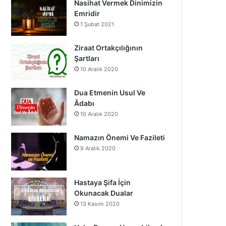
Nasihat Vermek Dinimizin
o
b
g
Emridir
1 Şubat 2021
o
e
r
k
a
Ziraat Ortakçılığının
Şartları
m
10 Aralık 2020
Dua Etmenin Usul Ve
Âdabı
10 Aralık 2020
Namazın Önemi Ve Fazileti
9 Aralık 2020
Hastaya Şifa İçin
Okunacak Dualar
13 Kasım 2020