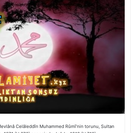
 Mevlânâ Celâleddîn Muhammed Rûmî’nin torunu, Sultan