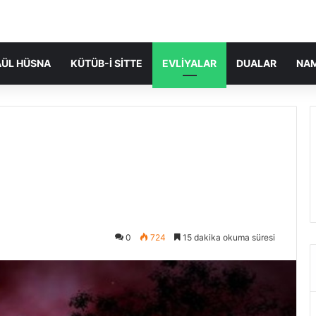
ÜL HÜSNA
KÜTÜB-I SITTE
EVLIYALAR
DUALAR
NA
0
724
15 dakika okuma süresi