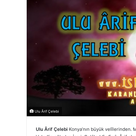
Ulu Ârif Çelebi
Ulu Ârif Çelebi
Konya’nın büyük velîlerinden.