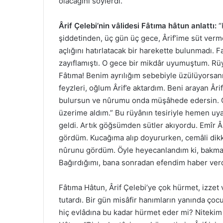
olacağını söylerdi.
Ârif Çelebi’nin vâlidesi Fâtıma hâtun anlattı:
“
şiddetinden, üç gün üç gece, Ârif’ime süt verm
açlığını hatırlatacak bir harekette bulunmadı. F
zayıflamıştı. O gece bir mikdâr uyumuştum. Rü
Fâtıma! Benim ayrılığım sebebiyle üzülüyorsan
feyzleri, oğlum Ârif’e aktardım. Beni arayan Âri
bulursun ve nûrumu onda müşâhede edersin. On
üzerime aldım.” Bu rüyânın tesiriyle hemen uy
geldi. Artık göğsümden sütler akıyordu. Emîr Â
gördüm. Kucağıma alıp doyururken, cemâli dik
nûrunu gördüm. Öyle heyecanlandım ki, bakmay
Bağırdığımı, bana sonradan efendim haber verd
Fâtıma Hâtun, Ârif Çelebi’ye çok hürmet, izzet
tutardı. Bir gün misâfir hanımların yanında çoc
hiç evlâdına bu kadar hürmet eder mi? Nitekim Â