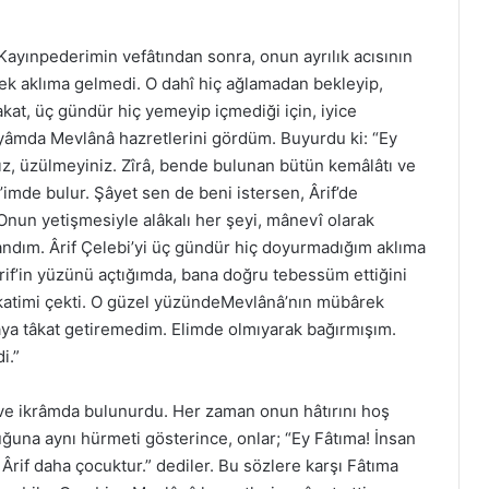
Kayınpederimin vefâtından sonra, onun ayrılık acısının
ek aklıma gelmedi. O dahî hiç ağlamadan bekleyip,
akat, üç gündür hiç yemeyip içmediği için, iyice
yâmda Mevlânâ hazretlerini gördüm. Buyurdu ki: “Ey
ız, üzülmeyiniz. Zîrâ, bende bulunan bütün kemâlâtı ve
f’imde bulur. Şâyet sen de beni istersen, Ârif’de
un yetişmesiyle alâkalı her şeyi, mânevî olarak
andım. Ârif Çelebi’yi üç gündür hiç doyurmadığım aklıma
rif’in yüzünü açtığımda, bana doğru tebessüm ettiğini
katimi çekti. O güzel yüzündeMevlânâ’nın mübârek
a tâkat getiremedim. Elimde olmıyarak bağırmışım.
i.”
 ve ikrâmda bulunurdu. Her zaman onun hâtırını hoş
uğuna aynı hürmeti gösterince, onlar; “Ey Fâtıma! İnsan
rif daha çocuktur.” dediler. Bu sözlere karşı Fâtıma