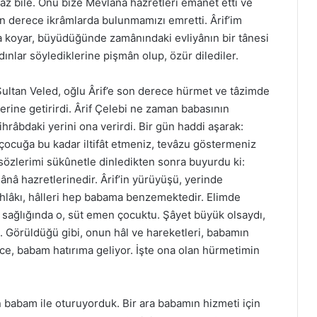
 az bile. Onu bize Mevlânâ hazretleri emânet etti ve
on derece ikrâmlarda bulunmamızı emretti. Ârif’im
 koyar, büyüdüğünde zamânındaki evliyânın bir tânesi
dınlar söylediklerine pişmân olup, özür dilediler.
ultan Veled, oğlu Ârif’e son derece hürmet ve tâzimde
erine getirirdi. Ârif Çelebi ne zaman babasının
râbdaki yerini ona verirdi. Bir gün haddi aşarak:
 çocuğa bu kadar iltifât etmeniz, tevâzu göstermeniz
özlerimi sükûnetle dinledikten sonra buyurdu ki:
â hazretlerinedir. Ârif’in yürüyüşü, yerinde
 ahlâkı, hâlleri hep babama benzemektedir. Elimde
ağlığında o, süt emen çocuktu. Şâyet büyük olsaydı,
 Görüldüğü gibi, onun hâl ve hareketleri, babamın
ce, babam hatırıma geliyor. İşte ona olan hürmetimin
 babam ile oturuyorduk. Bir ara babamın hizmeti için