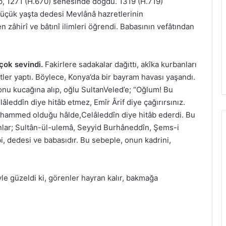
lup, 1271 (H.670) senesinde doğdu. 1319 (H.719)
 Küçük yaşta dedesi Mevlânâ hazretlerinin
 zâhirî ve bâtınî ilimleri öğrendi. Babasının vefâtından
çok sevindi.
Fakirlere sadakalar dağıttı, akîka kurbanları
etler yaptı. Böylece, Konya’da bir bayram havası yaşandı.
 kucağına alıp, oğlu SultanVeled’e; “Oğlum! Bu
âleddîn diye hitâb etmez, Emîr Ârif diye çağırırsınız.
ammed olduğu hâlde,Celâleddîn diye hitâb ederdi. Bu
nlar; Sultân-ül-ulemâ, Seyyid Burhâneddîn, Şems-i
, dedesi ve babasıdır. Bu sebeple, onun kadrini,
yle güzeldi ki, görenler hayran kalır, bakmağa