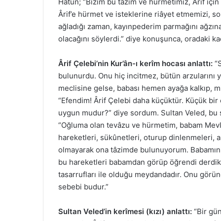
Hâtun; “Bizim bu tâzim ve hürmetimiz, Ârif için
Ârif’e hürmet ve isteklerine riâyet etmemizi, s
ağladığı zaman, kayınpederim parmağını ağzına
olacağını söylerdi.” diye konuşunca, oradaki ka
Ârif Çelebi’nin Kur’ân-ı kerîm hocası anlattı:
“S
bulunurdu. Onu hiç incitmez, bütün arzularını y
meclisine gelse, babası hemen ayağa kalkıp, mih
“Efendim! Ârif Çelebi daha küçüktür. Küçük bir
uygun mudur?” diye sordum. Sultan Veled, bu s
“Oğluma olan tevâzu ve hürmetim, babam Mevlân
hareketleri, sükûnetleri, oturup dinlenmeleri,
olmayarak ona tâzimde bulunuyorum. Babamın s
bu hareketleri babamdan görüp öğrendi derdik.
tasarrufları ile olduğu meydandadır. Onu görün
sebebi budur.”
Sultan Veled’in kerîmesi (kızı) anlattı:
“Bir gün