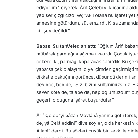
ediyorum.” diyerek, Ârif Çelebi’yi kucağına ald
yedişer çizgi çizdi ve; “Aklı olana bu işâret yet
annesine götürdüm, süt emzirdi. Kısa zamanda
bir şey değildi.”
Babası SultanVeled anlattı:
“Oğlum Ârif, babam
mübârek parmağını ağzına uzatırdı. Çocuk işta
çekerdi ki, parmağı koparacak sanırdık. Bu şek
yaparsa çekip alayım, diye içimden geçirmiştim
dikkatle baktığımı görünce, düşündüklerimi anl
deyince, ben de; “Siz, bizim sultânımızsınız. Bi
seven köle de, talebe de, hep oğlumuzdur.” bu
geçerli olduğuna işâret buyurdular.”
Ârif Çelebi’yi bâzan Mevlânâ yanına getirterek,
de, yâ Celâleddîn!” diye söyler, o da herkesin ko
Allah!” derdi. Bu sözleri büyük bir zevk ile din