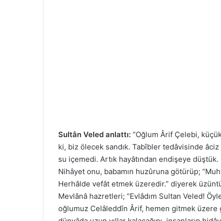
Sultân Veled anlattı:
“Oğlum Ârif Çelebi, küçük
ki, biz ölecek sandık. Tabîbler tedâvisinde âciz
su içemedi. Artık hayâtından endişeye düştük.
Nihâyet onu, babamın huzûruna götürüp; “Muht
Herhâlde vefât etmek üzeredir.” diyerek üzünt
Mevlânâ hazretleri; “Evlâdım Sultan Veled! Öyle
oğlumuz Celâleddîn Ârif, hemen gitmek üzere g
dünyâda uzun yıllar kalacağını, insanların hid