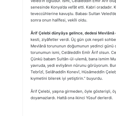
Veled’in oğludur. İsmi, Celâleddîn Emîr Ârif o
senesinde Konya’da vefât etti. Kabri oradadır.
teveccühlerine kavuştu. Babası Sultan Veled’den
sonra onun halîfesi, vekîli oldu.
Ârif Çelebi dünyâya gelince, dedesi Mevlânâ 
kesti, ziyâfetler verdi. Üç gün çok neşeli sohb
Mevlânâ torununun doğumunun yedinci günü onu
torunumun ismi, Celâleddîn Emîr Ârif olsun. Cel
Çünkü babam Sultân-ül-ulemâ, bana ismim Muh
yavruda, yedi evliyânın nûrunu görüyorum. Bu
Tebrîzî, Selâhaddîn Konevî, Hüsâmeddîn Çelebi
kıymetini bilerek iyi yetiştirin.” buyurdu.
Ârif Çelebi, yaşına girmeden, öyle gösterişli, ö
doyamazlardı. Hattâ ona ikinci Yûsuf derlerdi.