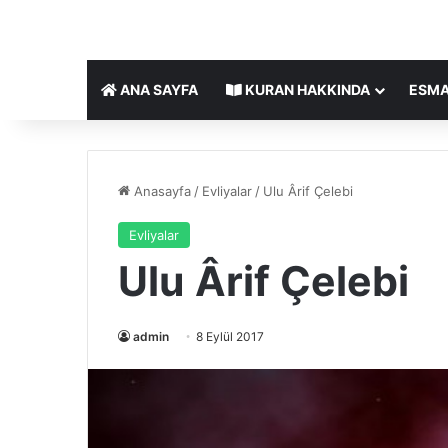
ANA SAYFA
KURAN HAKKINDA
ESMA
Anasayfa
/
Evliyalar
/
Ulu Ârif Çelebi
Evliyalar
Ulu Ârif Çelebi
admin
8 Eylül 2017