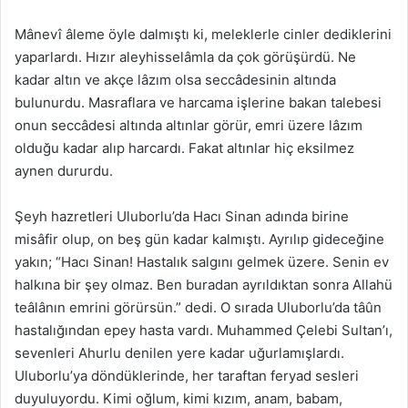
Mânevî âleme öyle dalmıştı ki, meleklerle cinler dediklerini
yaparlardı. Hızır aleyhisselâmla da çok görüşürdü. Ne
kadar altın ve akçe lâzım olsa seccâdesinin altında
bulunurdu. Masraflara ve harcama işlerine bakan talebesi
onun seccâdesi altında altınlar görür, emri üzere lâzım
olduğu kadar alıp harcardı. Fakat altınlar hiç eksilmez
aynen dururdu.
Şeyh hazretleri Uluborlu’da Hacı Sinan adında birine
misâfir olup, on beş gün kadar kalmıştı. Ayrılıp gideceğine
yakın; “Hacı Sinan! Hastalık salgını gelmek üzere. Senin ev
halkına bir şey olmaz. Ben buradan ayrıldıktan sonra Allahü
teâlânın emrini görürsün.” dedi. O sırada Uluborlu’da tâûn
hastalığından epey hasta vardı. Muhammed Çelebi Sultan’ı,
sevenleri Ahurlu denilen yere kadar uğurlamışlardı.
Uluborlu’ya döndüklerinde, her taraftan feryad sesleri
duyuluyordu. Kimi oğlum, kimi kızım, anam, babam,