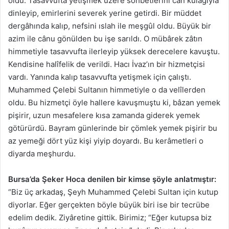
oldu. Tasavvufta yetişmek üzere sohbetlerini can kulağıyla
dinleyip, emirlerini severek yerine getirdi. Bir müddet
dergâhında kalıp, nefsini ıslah ile meşgûl oldu. Büyük bir
azim ile cânu gönülden bu işe sarıldı. O mübârek zâtın
himmetiyle tasavvufta ilerleyip yüksek derecelere kavuştu.
Kendisine halîfelik de verildi. Hacı İvaz’ın bir hizmetçisi
vardı. Yanında kalıp tasavvufta yetişmek için çalıştı.
Muhammed Çelebi Sultanın himmetiyle o da velîlerden
oldu. Bu hizmetçi öyle hallere kavuşmuştu ki, bâzan yemek
pişirir, uzun mesafelere kısa zamanda giderek yemek
götürürdü. Bayram günlerinde bir çömlek yemek pişirir bu
az yemeği dört yüz kişi yiyip doyardı. Bu kerâmetleri o
diyarda meşhurdu.
Bursa’da Şeker Hoca denilen bir kimse şöyle anlatmıştır:
“Biz üç arkadaş, Şeyh Muhammed Çelebi Sultan için kutup
diyorlar. Eğer gerçekten böyle büyük biri ise bir tecrübe
edelim dedik. Ziyâretine gittik. Birimiz; “Eğer kutupsa biz