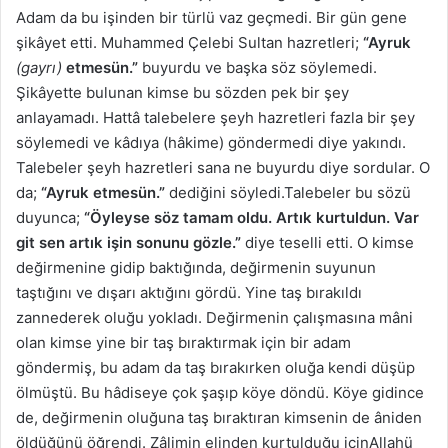
Adam da bu işinden bir türlü vaz geçmedi. Bir gün gene
şikâyet etti. Muhammed Çelebi Sultan hazretleri;
“Ayruk
(gayrı)
etmesün.”
buyurdu ve başka söz söylemedi.
Şikâyette bulunan kimse bu sözden pek bir şey
anlayamadı. Hattâ talebelere şeyh hazretleri fazla bir şey
söylemedi ve kâdıya (hâkime) göndermedi diye yakındı.
Talebeler şeyh hazretleri sana ne buyurdu diye sordular. O
da;
“Ayruk etmesün.”
dediğini söyledi.Talebeler bu sözü
duyunca;
“Öyleyse söz tamam oldu. Artık kurtuldun. Var
git sen artık işin sonunu gözle.”
diye teselli etti. O kimse
değirmenine gidip baktığında, değirmenin suyunun
taştığını ve dışarı aktığını gördü. Yine taş bırakıldı
zannederek oluğu yokladı. Değirmenin çalışmasına mâni
olan kimse yine bir taş bıraktırmak için bir adam
göndermiş, bu adam da taş bırakırken oluğa kendi düşüp
ölmüştü. Bu hâdiseye çok şaşıp köye döndü. Köye gidince
de, değirmenin oluğuna taş bıraktıran kimsenin de âniden
öldüğünü öğrendi. Zâlimin elinden kurtulduğu içinAllahü