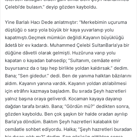
Çelebi’de bulasın.” deyip gözden kayboldu.
Yine Barlalı Hacı Dede anlatmıştır: “Merkebimin uçuruma
düştüğü o sarp yola büyük bir kaya yuvarlanıp yolu
kapatmıştı.Geçmek mümkün değildi.Kayanın büyüklüğü
âdetâ bir ev kadardı. Muhammed Çelebi SultanBarla’ya bir
düğüne dâvetli olarak gelmişti. Huzûruna varıp yolu
kapatan o kayadan bahsedip; “Sultanım, cemâate emir
buyursanız da o taşı hep birlikte yoldan kaldırsak.” dedim.
Bana; “Sen gidedur.” dedi. Ben de yanıma halktan bâzılarını
aldım. Kayanın yanına vardık. Kayanın yoldan atılabilmesi
için etrâfını kazmaya başladım. Bu sırada Şeyh hazretleri
yalnız başına oraya geliverdi. Kocaman kayaya dayanıp
dağdan tarafa bıraktı. Bana; “Gördün mü?” dedikten sonra,
gözden kayboldu. Ben çok şaşkın bir halde oradan ayrılıp
Barla’ya döndüm. Baktım Şeyh hazretleri kalabalık bir
cemâatle sohbet ediyordu. Halka; “Şeyh hazretleri buradan
hiç dışarı çıktı mı?” dedim. Sen görüşüp gittikten sonra