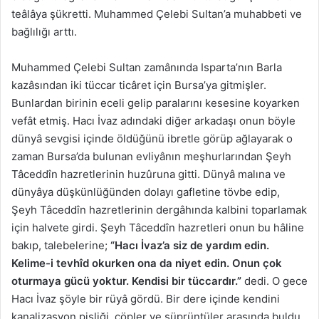
teâlâya şükretti. Muhammed Çelebi Sultan’a muhabbeti ve
bağlılığı arttı.
Muhammed Çelebi Sultan zamânında Isparta’nın Barla
kazâsından iki tüccar ticâret için Bursa’ya gitmişler.
Bunlardan birinin eceli gelip paralarını kesesine koyarken
vefât etmiş. Hacı İvaz adındaki diğer arkadaşı onun böyle
dünyâ sevgisi içinde öldüğünü ibretle görüp ağlayarak o
zaman Bursa’da bulunan evliyânın meşhurlarından Şeyh
Tâceddîn hazretlerinin huzûruna gitti. Dünyâ malına ve
dünyâya düşkünlüğünden dolayı gafletine tövbe edip,
Şeyh Tâceddîn hazretlerinin dergâhında kalbini toparlamak
için halvete girdi. Şeyh Tâceddîn hazretleri onun bu hâline
bakıp, talebelerine;
“Hacı İvaz’a siz de yardım edin.
Kelime-i tevhîd okurken ona da niyet edin. Onun çok
oturmaya gücü yoktur. Kendisi bir tüccardır.”
dedi. O gece
Hacı İvaz şöyle bir rüyâ gördü. Bir dere içinde kendini
kanalizasyon pisliği, çöpler ve süprüntüler arasında buldu.