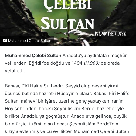
Muhammed Çelebi Sultan
Muhammed Çelebi Sultan
Anadolu’yu aydınlatan meşhûr
velilerden. Eğridir’de doğdu ve 1494
(H.900)
de orada
vefat etti.
Babası, Pîrî Halîfe Sultandır. Seyyid olup nesebi yirmi
üçüncü batında hazret-i Hüseyin’e ulaşır. Babası Pîrî Halîfe
Sultan, mânevî bir işâret üzerine genç yaştayken İran’ın
Hoy şehrinden, hocası Şeyhülislâm Berdeî hazretleriyle
birlikte Anadolu’ya göçmüştür. Anadolu’ya gelince, büyük
bir mürşid-i kâmil olan hocası Şeyhülislâm Berdeî’nin
kızıyla evlenmiş ve bu evlilikten Muhammed Çelebi Sultan