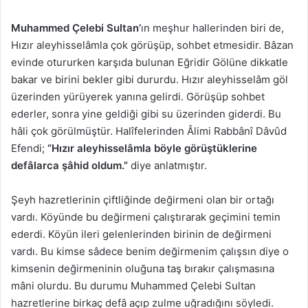
Muhammed Çelebi Sultan’
ın meşhur hallerinden biri de,
Hızır aleyhisselâmla çok görüşüp, sohbet etmesidir. Bâzan
evinde otururken karşıda bulunan Eğridir Gölüne dikkatle
bakar ve birini bekler gibi dururdu. Hızır aleyhisselâm göl
üzerinden yürüyerek yanına gelirdi. Görüşüp sohbet
ederler, sonra yine geldiği gibi su üzerinden giderdi. Bu
hâli çok görülmüştür. Halîfelerinden Âlimi Rabbânî Dâvûd
Efendi;
“Hızır aleyhisselâmla böyle görüştüklerine
defâlarca şâhid oldum.”
diye anlatmıştır.
Şeyh hazretlerinin çiftliğinde değirmeni olan bir ortağı
vardı. Köyünde bu değirmeni çalıştırarak geçimini temin
ederdi. Köyün ileri gelenlerinden birinin de değirmeni
vardı. Bu kimse sâdece benim değirmenim çalışsın diye o
kimsenin değirmeninin oluğuna taş bırakır çalışmasına
mâni olurdu. Bu durumu Muhammed Çelebi Sultan
hazretlerine birkaç defâ açıp zulme uğradığını söyledi.