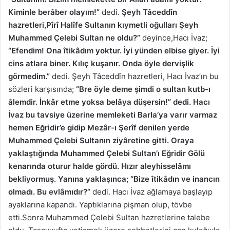
Kiminle berâber olayım!”
dedi.
Şeyh Tâceddîn
hazretleri,Pîrî Halîfe Sultanın kıymetli oğulları Şeyh
Muhammed Çelebi Sultan ne oldu?”
deyince,Hacı İvaz;
“Efendim! Ona îtikâdım yoktur. İyi yünden elbise giyer. İyi
cins atlara biner. Kılıç kuşanır. Onda öyle dervişlik
görmedim.”
dedi. Şeyh Tâceddîn hazretleri, Hacı İvaz’ın bu
sözleri karşısında;
“Bre öyle deme şimdi o sultan kutb-ı
âlemdir. İnkâr etme yoksa belâya düşersin!” dedi. Hacı
İvaz bu tavsiye üzerine memleketi Barla’ya varır varmaz
hemen Eğridir’e gidip Mezâr-ı Şerîf denilen yerde
Muhammed Çelebi Sultanın ziyâretine gitti. Oraya
yaklaştığında Muhammed Çelebi Sultan’ı Eğridir Gölü
kenarında oturur halde gördü. Hızır aleyhisselâmı
bekliyormuş. Yanına yaklaşınca; “Bize îtikâdın ve inancın
olmadı. Bu evlâmıdır?”
dedi. Hacı İvaz ağlamaya başlayıp
ayaklarına kapandı. Yaptıklarına pişman olup, tövbe
etti.Sonra Muhammed Çelebi Sultan hazretlerine talebe