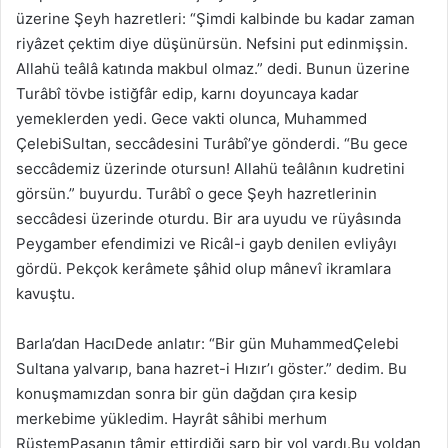
üzerine Şeyh hazretleri: “Şimdi kalbinde bu kadar zaman
riyâzet çektim diye düşünürsün. Nefsini put edinmişsin.
Allahü teâlâ katında makbul olmaz.” dedi. Bunun üzerine
Turâbî tövbe istiğfâr edip, karnı doyuncaya kadar
yemeklerden yedi. Gece vakti olunca, Muhammed
ÇelebiSultan, seccâdesini Turâbî’ye gönderdi. “Bu gece
seccâdemiz üzerinde otursun! Allahü teâlânın kudretini
görsün.” buyurdu. Turâbî o gece Şeyh hazretlerinin
seccâdesi üzerinde oturdu. Bir ara uyudu ve rüyâsında
Peygamber efendimizi ve Ricâl-i gayb denilen evliyâyı
gördü. Pekçok kerâmete şâhid olup mânevî ikramlara
kavuştu.
Barla’dan HacıDede anlatır: “Bir gün MuhammedÇelebi
Sultana yalvarıp, bana hazret-i Hızır’ı göster.” dedim. Bu
konuşmamızdan sonra bir gün dağdan çıra kesip
merkebime yükledim. Hayrât sâhibi merhum
RüstemPaşanın tâmir ettirdiği sarp bir yol vardı.Bu yoldan