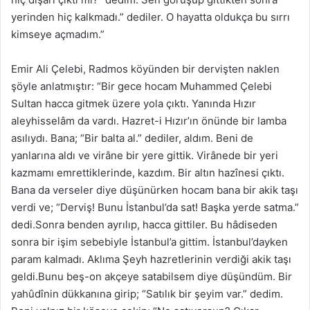
yerinden hiç kalkmadı.” dediler. O hayatta oldukça bu sırrı
kimseye açmadım.”
Emir Ali Çelebi, Radmos köyünden bir dervişten naklen
şöyle anlatmıştır: “Bir gece hocam Muhammed Çelebi
Sultan hacca gitmek üzere yola çıktı. Yanında Hızır
aleyhisselâm da vardı. Hazret-i Hızır’ın önünde bir lamba
asılıydı. Bana; “Bir balta al.” dediler, aldım. Beni de
yanlarına aldı ve virâne bir yere gittik. Virânede bir yeri
kazmamı emrettiklerinde, kazdım. Bir altın hazînesi çıktı.
Bana da verseler diye düşünürken hocam bana bir akik taşı
verdi ve; “Derviş! Bunu İstanbul’da sat! Başka yerde satma.”
dedi.Sonra benden ayrılıp, hacca gittiler. Bu hâdiseden
sonra bir işim sebebiyle İstanbul’a gittim. İstanbul’dayken
param kalmadı. Aklıma Şeyh hazretlerinin verdiği akik taşı
geldi.Bunu beş-on akçeye satabilsem diye düşündüm. Bir
yahûdînin dükkanına girip; “Satılık bir şeyim var.” dedim.