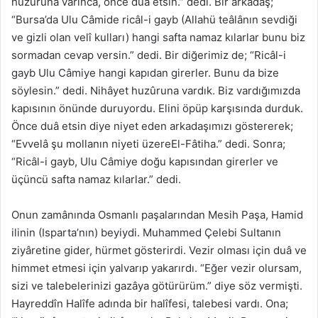
huzûruna varınca, önce duâ etsin.” dedi. Bir arkadaş;
“Bursa’da Ulu Câmide ricâl-i gayb (Allahü teâlânın sevdiği
ve gizli olan velî kulları) hangi safta namaz kılarlar bunu biz
sormadan cevap versin.” dedi. Bir diğerimiz de; “Ricâl-i
gayb Ulu Câmiye hangi kapıdan girerler. Bunu da bize
söylesin.” dedi. Nihâyet huzûruna vardık. Biz vardığımızda
kapısının önünde duruyordu. Elini öpüp karşısında durduk.
Önce duâ etsin diye niyet eden arkadaşımızı göstererek;
“Evvelâ şu mollanın niyeti üzereEl-Fâtiha.” dedi. Sonra;
“Ricâl-i gayb, Ulu Câmiye doğu kapısından girerler ve
üçüncü safta namaz kılarlar.” dedi.
Onun zamânında Osmanlı paşalarından Mesih Paşa, Hamid
ilinin (Isparta’nın) beyiydi. Muhammed Çelebi Sultanın
ziyâretine gider, hürmet gösterirdi. Vezir olması için duâ ve
himmet etmesi için yalvarıp yakarırdı. “Eğer vezir olursam,
sizi ve talebelerinizi gazâya götürürüm.” diye söz vermişti.
Hayreddîn Halîfe adında bir halîfesi, talebesi vardı. Ona;