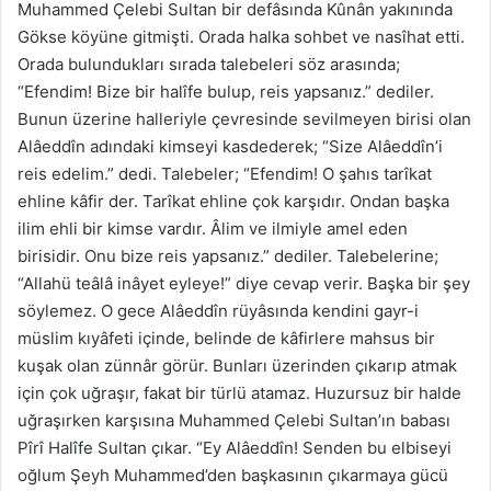
Muhammed Çelebi Sultan bir defâsında Kûnân yakınında
Gökse köyüne gitmişti. Orada halka sohbet ve nasîhat etti.
Orada bulundukları sırada talebeleri söz arasında;
“Efendim! Bize bir halîfe bulup, reis yapsanız.” dediler.
Bunun üzerine halleriyle çevresinde sevilmeyen birisi olan
Alâeddîn adındaki kimseyi kasdederek; “Size Alâeddîn’i
reis edelim.” dedi. Talebeler; “Efendim! O şahıs tarîkat
ehline kâfir der. Tarîkat ehline çok karşıdır. Ondan başka
ilim ehli bir kimse vardır. Âlim ve ilmiyle amel eden
birisidir. Onu bize reis yapsanız.” dediler. Talebelerine;
“Allahü teâlâ inâyet eyleye!” diye cevap verir. Başka bir şey
söylemez. O gece Alâeddîn rüyâsında kendini gayr-i
müslim kıyâfeti içinde, belinde de kâfirlere mahsus bir
kuşak olan zünnâr görür. Bunları üzerinden çıkarıp atmak
için çok uğraşır, fakat bir türlü atamaz. Huzursuz bir halde
uğraşırken karşısına Muhammed Çelebi Sultan’ın babası
Pîrî Halîfe Sultan çıkar. “Ey Alâeddîn! Senden bu elbiseyi
oğlum Şeyh Muhammed’den başkasının çıkarmaya gücü