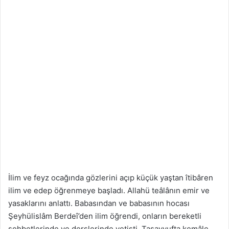
İlim ve feyz ocağında gözlerini açıp küçük yaştan îtibâren
ilim ve edep öğrenmeye başladı. Allahü teâlânın emir ve
yasaklarını anlattı. Babasından ve babasının hocası
Şeyhülislâm Berdeî’den ilim öğrendi, onların bereketli
sohbetlerinde ve derslerinde yetişti. Tasavvufta kemâle