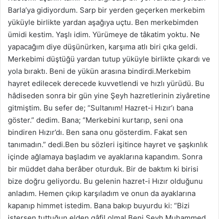
Barla’ya gidiyordum. Sarp bir yerden geçerken merkebim
yüküyle birlikte yardan aşağıya uçtu. Ben merkebimden
ümidi kestim. Yaşlı idim. Yürümeye de tâkatim yoktu. Ne
yapacağım diye düşünürken, karşıma atlı biri çıka geldi.
Merkebimi düştüğü yardan tutup yüküyle birlikte çıkardı ve
yola bıraktı. Beni de yükün arasına bindirdi.Merkebim
hayret edilecek derecede kuvvetlendi ve hızlı yürüdü. Bu
hâdiseden sonra bir gün yine Şeyh hazretlerinin ziyâretine
gitmiştim. Bu sefer de; “Sultanım! Hazret-i Hızır’ı bana
göster.” dedim. Bana; “Merkebini kurtarıp, seni ona
bindiren Hızır’dı. Ben sana onu gösterdim. Fakat sen
tanımadın.” dedi.Ben bu sözleri işitince hayret ve şaşkınlık
içinde ağlamaya başladım ve ayaklarına kapandım. Sonra
bir müddet daha berâber oturduk. Bir de baktım ki birisi
bize doğru geliyordu. Bu gelenin hazret-i Hızır olduğunu
anladım. Hemen çıkıp karşıladım ve onun da ayaklarına
kapanıp himmet istedim. Bana bakıp buyurdu ki: “Bizi
istersen tuttuğun elden gâfil olma! Beni Şeyh Muhammed