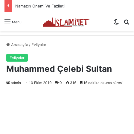
Namazın Önemi Ve Fazileti
Dış gö
A
Menü
Anasayfa
/
Evliyalar
Evliyalar
Muhammed Çelebi Sultan
admin
10 Ekim 2019
0
316
16 dakika okuma süresi