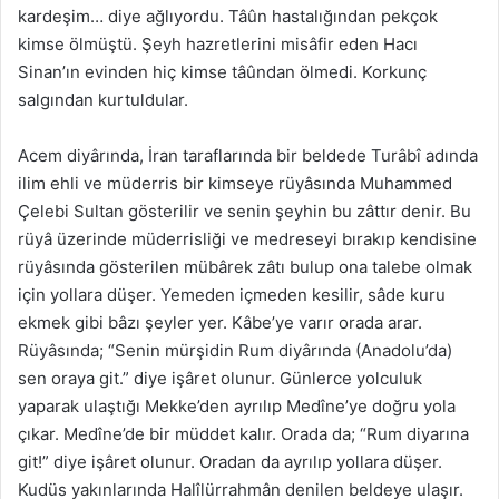
kardeşim… diye ağlıyordu. Tâûn hastalığından pekçok
kimse ölmüştü. Şeyh hazretlerini misâfir eden Hacı
Sinan’ın evinden hiç kimse tâûndan ölmedi. Korkunç
salgından kurtuldular.
Acem diyârında, İran taraflarında bir beldede Turâbî adında
ilim ehli ve müderris bir kimseye rüyâsında Muhammed
Çelebi Sultan gösterilir ve senin şeyhin bu zâttır denir. Bu
rüyâ üzerinde müderrisliği ve medreseyi bırakıp kendisine
rüyâsında gösterilen mübârek zâtı bulup ona talebe olmak
için yollara düşer. Yemeden içmeden kesilir, sâde kuru
ekmek gibi bâzı şeyler yer. Kâbe’ye varır orada arar.
Rüyâsında; “Senin mürşidin Rum diyârında (Anadolu’da)
sen oraya git.” diye işâret olunur. Günlerce yolculuk
yaparak ulaştığı Mekke’den ayrılıp Medîne’ye doğru yola
çıkar. Medîne’de bir müddet kalır. Orada da; “Rum diyarına
git!” diye işâret olunur. Oradan da ayrılıp yollara düşer.
Kudüs yakınlarında Halîlürrahmân denilen beldeye ulaşır.