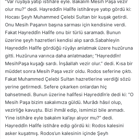
“Var rüyâya yatıp istihâre eyle. Bakalım Mesih Paşa vezir
olur mu?” dedi. Hayreddîn Halîfe istihâreye yatıp gördü ki:
Hocası Şeyh Muhammed Çelebi Sultan bir kuşak getirdi.
Onu Mesih Paşanın başına sarması için kendisine verdi.
Fakat Hayreddîn Halîfe onu bir türlü saramadı. Bunun
üzerine şeyh hazretleri kendisi alıp sardı.Sabahleyin
Hayreddîn Halîfe gördüğü rüyâyı anlatmak üzere huzûruna
gitti. Huzûruna varınca daha anlatmadan; “Hayreddîn!
MesihPaşa kuşağı sardı. İnşâallah vezir olur.” dedi. Kısa bir
müddet sonra Mesih Paşa vezir oldu. Rodos seferine çıktı.
Fakat Muhammed Çelebi Sultan hazretlerine verdiği sözü
yerine getirmedi. Sefere çıkarken onlardan hiç
bahsetmedi. Bunun üzerine halîfesi Hayreddîn’e dedi ki: “O
Mesih Paşa bizim sakalımıza güldü. Murâdı hâsıl olup,
vezirliğe kavuştu. Bizi ihmâl edip, ismimizi bile anmadı.
Yine istihâre eyle bakalım kal’ayı alıyor mu?” dedi.
Hayreddîn Halîfe istihâre edip gördü ki: Rodos kalesini
asker kuşatmış. Rodos’un kalesinin içinde Şeyh