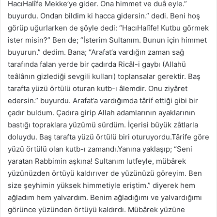
HacıHalîfe Mekke’ye gider. Ona himmet ve duâ eyle.”
buyurdu. Ondan bildim ki hacca gidersin.” dedi. Beni hoş
görüp uğurlarken de şöyle dedi: “HacıHalîfe! Kutbu görmek
ister misin?” Ben de; “İsterim Sultanım. Bunun için himmet
buyurun.” dedim. Bana; “Arafat’a vardığın zaman sağ
tarafında falan yerde bir çadırda Ricâl-i gaybı (Allahü
teâlânın gizlediği sevgili kulları) toplansalar gerektir. Baş
tarafta yüzü örtülü oturan kutb-ı âlemdir. Onu ziyâret
edersin.” buyurdu. Arafat’a vardığımda târif ettiği gibi bir
çadır buldum. Çadıra girip Allah adamlarının ayaklarının
bastığı topraklara yüzümü sürdüm. İçerisi büyük zâtlarla
doluydu. Baş tarafta yüzü örtülü biri oturuyordu.Târife göre
yüzü örtülü olan kutb-ı zamandı.Yanına yaklaşıp; “Seni
yaratan Rabbimin aşkına! Sultanım lutfeyle, mübârek
yüzünüzden örtüyü kaldırıver de yüzünüzü göreyim. Ben
size şeyhimin yüksek himmetiyle eriştim.” diyerek hem
ağladım hem yalvardım. Benim ağladığımı ve yalvardığımı
görünce yüzünden örtüyü kaldırdı. Mübârek yüzüne