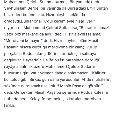
Muhammed Çelebi Sultan oturmuş. Bir yanında dedesi
Şeyhülislâm Berdeî bir yanında da Bursa’daki Emir Sultan
hazretleri bulunmakta. Hızır aleyhisselâm da
oradaydı.Bunlar ona; “Oğul kerem eyle hisarı ver!”
diyorlardı. Muhammed Çelebi Sultan ise; “Bu sefer olmaz!
Vezir bizi maskaralığa aldı.” dedi. Hızır aleyhisselâma;
“Merdiveni komayın.” dedi. Hızır aleyhisselâm Mesih
Paşanın hisara kurduğu merdivene bir kamçı vurup
parçaladı. Rodoslular çiftlerini sürmek için sahraya
dağıldılar. Hayreddîn Halîfe bu istihâresinde gördüğü
rüyâyı anlatmak üzere Muhammed Çelebi Sultan’ın
huzûruna gitti.Varır varmaz daha o anlatmadan; “Kâfirler
kurtuldu gibi. Birkaç gün daha yürüsünler. Ahde muhâlefet,
sözünde durmamak nasıl olur! Mesih Paşa da görsün.”
dedi. Gerçekten Mesih Paşa bu seferinde Rodos Kalesini
fethedemedi. Kaleyi fethetmek için kurulan merdiven
kırıldı.