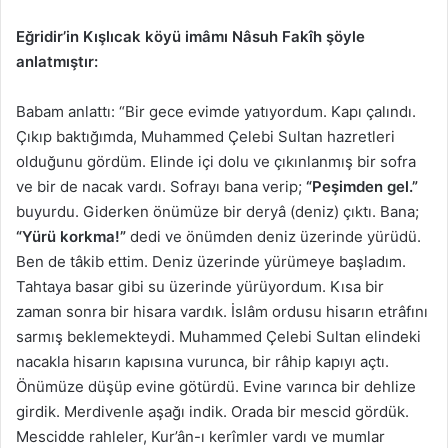
Eğridir’in Kışlıcak köyü imâmı Nâsuh Fakîh şöyle
anlatmıştır:
Babam anlattı: “Bir gece evimde yatıyordum. Kapı çalındı.
Çıkıp baktığımda, Muhammed Çelebi Sultan hazretleri
olduğunu gördüm. Elinde içi dolu ve çıkınlanmış bir sofra
ve bir de nacak vardı. Sofrayı bana verip;
“Peşimden gel.”
buyurdu. Giderken önümüze bir deryâ (deniz) çıktı. Bana;
“Yürü korkma!”
dedi ve önümden deniz üzerinde yürüdü.
Ben de tâkib ettim. Deniz üzerinde yürümeye başladım.
Tahtaya basar gibi su üzerinde yürüyordum. Kısa bir
zaman sonra bir hisara vardık. İslâm ordusu hisarın etrâfını
sarmış beklemekteydi. Muhammed Çelebi Sultan elindeki
nacakla hisarın kapısına vurunca, bir râhip kapıyı açtı.
Önümüze düşüp evine götürdü. Evine varınca bir dehlize
girdik. Merdivenle aşağı indik. Orada bir mescid gördük.
Mescidde rahleler, Kur’ân-ı kerîmler vardı ve mumlar