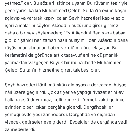
yetmez.” der. Bu sözleri işitince uyanır. Bu rüyânın tesiriyle
gece yarısı kalkıp Muhammed Çelebi Sultan’ın evine koşar
ağlayıp yalvararak kapıyı çalar. Şeyh hazretleri kapıyı açıp
içeri almalarını söyler. Alâeddîn huzûruna girer girmez
daha o bir şey söylemeden; “Ey Alâeddîn! Ben sana babam
gibi bir şâhidi her zaman nasıl bulayım!” der. Alâeddîn daha
rüyâsını anlatmadan haber verdiğini görerek şaşar. Bu
kerâmetini de görünce artık tasavvuf ehline düşmanlık
yapmaktan vazgeçer. Büyük bir muhabbetle Muhammed
Çelebi Sultan’ın hizmetine girer, talebesi olur.
Şeyh hazretleri târifi mümkün olmayacak derecede ihtiyaç
hâli üzere geçinirdi. Çok az yer ve yaptığı riyâzetlerini ev
halkına aslâ duyurmaz, belli etmezdi. Yemek vakti gelince
evinden dışarı çıkar, dergâha giderdi. Dergâhdakiler
yemeği evde yedi zannederdi. Dergâhda ve dışardan
yiyecek getirseler eve giderdi. Evdekiler de dergâhda yedi
zannederlerdi.