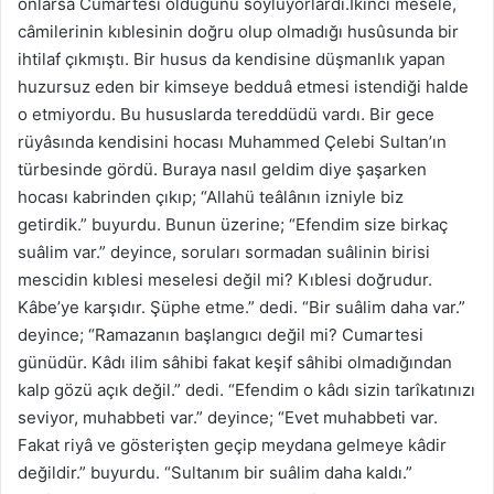
onlarsa Cumartesi olduğunu söylüyorlardı.İkinci mesele,
câmilerinin kıblesinin doğru olup olmadığı husûsunda bir
ihtilaf çıkmıştı. Bir husus da kendisine düşmanlık yapan
huzursuz eden bir kimseye bedduâ etmesi istendiği halde
o etmiyordu. Bu hususlarda tereddüdü vardı. Bir gece
rüyâsında kendisini hocası Muhammed Çelebi Sultan’ın
türbesinde gördü. Buraya nasıl geldim diye şaşarken
hocası kabrinden çıkıp; “Allahü teâlânın izniyle biz
getirdik.” buyurdu. Bunun üzerine; “Efendim size birkaç
suâlim var.” deyince, soruları sormadan suâlinin birisi
mescidin kıblesi meselesi değil mi? Kıblesi doğrudur.
Kâbe’ye karşıdır. Şüphe etme.” dedi. “Bir suâlim daha var.”
deyince; “Ramazanın başlangıcı değil mi? Cumartesi
günüdür. Kâdı ilim sâhibi fakat keşif sâhibi olmadığından
kalp gözü açık değil.” dedi. “Efendim o kâdı sizin tarîkatınızı
seviyor, muhabbeti var.” deyince; “Evet muhabbeti var.
Fakat riyâ ve gösterişten geçip meydana gelmeye kâdir
değildir.” buyurdu. “Sultanım bir suâlim daha kaldı.”