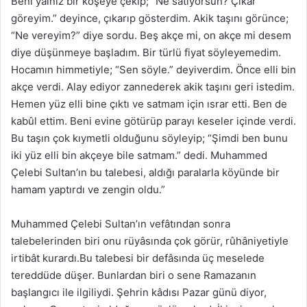
Beni yalnız bir köşeye çekip; “Ne satıyorsun? Çıkar
göreyim.” deyince, çıkarıp gösterdim. Akik taşını görünce;
“Ne vereyim?” diye sordu. Beş akçe mi, on akçe mi desem
diye düşünmeye başladım. Bir türlü fiyat söyleyemedim.
Hocamın himmetiyle; “Sen söyle.” deyiverdim. Önce elli bin
akçe verdi. Alay ediyor zannederek akik taşını geri istedim.
Hemen yüz elli bine çıktı ve satmam için ısrar etti. Ben de
kabûl ettim. Beni evine götürüp parayı keseler içinde verdi.
Bu taşın çok kıymetli olduğunu söyleyip; “Şimdi ben bunu
iki yüz elli bin akçeye bile satmam.” dedi. Muhammed
Çelebi Sultan’ın bu talebesi, aldığı paralarla köyünde bir
hamam yaptırdı ve zengin oldu.”
Muhammed Çelebi Sultan’ın vefâtından sonra
talebelerinden biri onu rüyâsında çok görür, rûhâniyetiyle
irtibât kurardı.Bu talebesi bir defâsında üç meselede
tereddüde düşer. Bunlardan biri o sene Ramazanın
başlangıcı ile ilgiliydi. Şehrin kâdısı Pazar günü diyor,