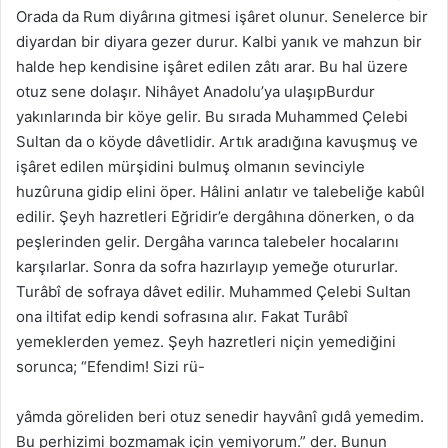
Orada da Rum diyârına gitmesi işâret olunur. Senelerce bir
diyardan bir diyara gezer durur. Kalbi yanık ve mahzun bir
halde hep kendisine işâret edilen zâtı arar. Bu hal üzere
otuz sene dolaşır. Nihâyet Anadolu’ya ulaşıpBurdur
yakınlarında bir köye gelir. Bu sırada Muhammed Çelebi
Sultan da o köyde dâvetlidir. Artık aradığına kavuşmuş ve
işâret edilen mürşidini bulmuş olmanın sevinciyle
huzûruna gidip elini öper. Hâlini anlatır ve talebeliğe kabûl
edilir. Şeyh hazretleri Eğridir’e dergâhına dönerken, o da
peşlerinden gelir. Dergâha varınca talebeler hocalarını
karşılarlar. Sonra da sofra hazırlayıp yemeğe otururlar.
Turâbî de sofraya dâvet edilir. Muhammed Çelebi Sultan
ona iltifat edip kendi sofrasına alır. Fakat Turâbî
yemeklerden yemez. Şeyh hazretleri niçin yemediğini
sorunca; “Efendim! Sizi rü-
yâmda göreliden beri otuz senedir hayvânî gıdâ yemedim.
Bu perhizimi bozmamak için yemiyorum.” der. Bunun