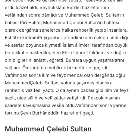
erdi. İcâzet aldı. Şeyhülislâm Berdeî hazretlerinin
vefâtından sonra dâmâdı ve Muhammed Çelebi Sultan’ın
babası Pîrî Halîfe, Muhammed Çelebi Sultan’ın halîfesi
olarak dergâhta senelerce halka rehberlik yapıp insanlara,
Eshâb-ı kirâmınPeygamber efendimizden naklen bildirdiği
ve asırlar boyunca kıymetli İslâm âlimleri tarafından büyük
bir dikkatle nakledilegelen Ehl-i sünnet îtikâdını ve doğru
din bilgilerini anlattı, öğretti. Bunlara uygun yaşamalarını
sağladı. Ömrünü bu mübârek hizmetlerle geçirdi.
Vefâtından sonra ilim ve feyz menbaı olan dergâhda oğlu
MuhammedÇelebi Sultan, yolunu şaşırmış olanlara
rehberlik vazîfesi yaptı. O da aynen babası gibi ilim ve feyz
saçtı, nice sâlih ve velî zâtlar yetiştirdi. Pekçok insanın
saâdete kavuşmasına vesîle oldu.Vefâtından sonra yerine
torunu Şeyh Burhâneddîn hazretleri geçti.
Muhammed Çelebi Sultan