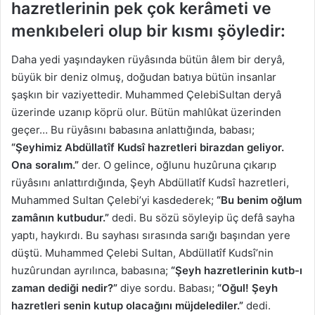
hazretlerinin pek çok kerâmeti ve
menkıbeleri olup bir kısmı şöyledir:
Daha yedi yaşındayken rüyâsında bütün âlem bir deryâ,
büyük bir deniz olmuş, doğudan batıya bütün insanlar
şaşkın bir vaziyettedir. Muhammed ÇelebiSultan deryâ
üzerinde uzanıp köprü olur. Bütün mahlûkat üzerinden
geçer… Bu rüyâsını babasına anlattığında, babası;
“Şeyhimiz Abdüllatîf Kudsî hazretleri birazdan geliyor.
Ona soralım.”
der. O gelince, oğlunu huzûruna çıkarıp
rüyâsını anlattırdığında, Şeyh Abdüllatîf Kudsî hazretleri,
Muhammed Sultan Çelebi’yi kasdederek;
“Bu benim oğlum
zamânın kutbudur.”
dedi. Bu sözü söyleyip üç defâ sayha
yaptı, haykırdı. Bu sayhası sırasında sarığı başından yere
düştü. Muhammed Çelebi Sultan, Abdüllatîf Kudsî’nin
huzûrundan ayrılınca, babasına;
“Şeyh hazretlerinin kutb-ı
zaman dediği nedir?”
diye sordu. Babası;
“Oğul! Şeyh
hazretleri senin kutup olacağını müjdelediler.”
dedi.