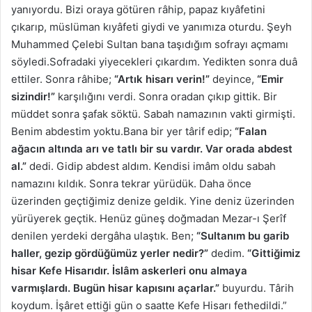
yanıyordu. Bizi oraya götüren râhip, papaz kıyâfetini
çıkarıp, müslüman kıyâfeti giydi ve yanımıza oturdu. Şeyh
Muhammed Çelebi Sultan bana taşıdığım sofrayı açmamı
söyledi.Sofradaki yiyecekleri çıkardım. Yedikten sonra duâ
ettiler. Sonra râhibe;
“Artık hisarı verin!”
deyince,
“Emir
sizindir!”
karşılığını verdi. Sonra oradan çıkıp gittik. Bir
müddet sonra şafak söktü. Sabah namazının vakti girmişti.
Benim abdestim yoktu.Bana bir yer târif edip;
“Falan
ağacın altında arı ve tatlı bir su vardır. Var orada abdest
al.”
dedi. Gidip abdest aldım. Kendisi imâm oldu sabah
namazını kıldık. Sonra tekrar yürüdük. Daha önce
üzerinden geçtiğimiz denize geldik. Yine deniz üzerinden
yürüyerek geçtik. Henüz güneş doğmadan Mezar-ı Şerîf
denilen yerdeki dergâha ulaştık. Ben;
“Sultanım bu garib
haller, gezip gördüğümüz yerler nedir?”
dedim.
“Gittiğimiz
hisar Kefe Hisarıdır. İslâm askerleri onu almaya
varmışlardı. Bugün hisar kapısını açarlar.”
buyurdu. Târih
koydum. İşâret ettiği gün o saatte Kefe Hisarı fethedildi.”