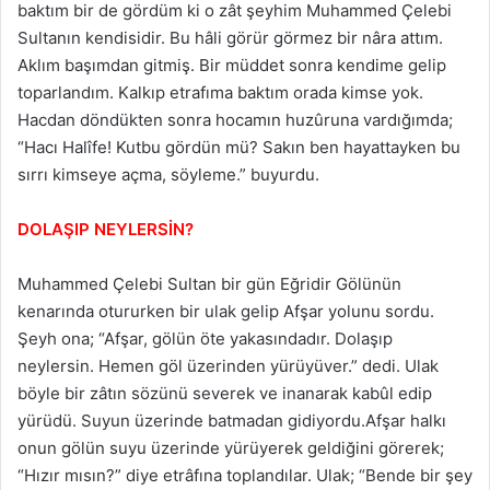
baktım bir de gördüm ki o zât şeyhim Muhammed Çelebi
Sultanın kendisidir. Bu hâli görür görmez bir nâra attım.
Aklım başımdan gitmiş. Bir müddet sonra kendime gelip
toparlandım. Kalkıp etrafıma baktım orada kimse yok.
Hacdan döndükten sonra hocamın huzûruna vardığımda;
“Hacı Halîfe! Kutbu gördün mü? Sakın ben hayattayken bu
sırrı kimseye açma, söyleme.” buyurdu.
DOLAŞIP NEYLERSİN?
Muhammed Çelebi Sultan bir gün Eğridir Gölünün
kenarında otururken bir ulak gelip Afşar yolunu sordu.
Şeyh ona; “Afşar, gölün öte yakasındadır. Dolaşıp
neylersin. Hemen göl üzerinden yürüyüver.” dedi. Ulak
böyle bir zâtın sözünü severek ve inanarak kabûl edip
yürüdü. Suyun üzerinde batmadan gidiyordu.Afşar halkı
onun gölün suyu üzerinde yürüyerek geldiğini görerek;
“Hızır mısın?” diye etrâfına toplandılar. Ulak; “Bende bir şey