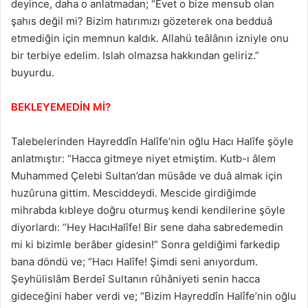
deyince, daha o anlatmadan; “Evet o bize mensub olan
şahıs değil mi? Bizim hatırımızı gözeterek ona bedduâ
etmediğin için memnun kaldık. Allahü teâlânın izniyle onu
bir terbiye edelim. Islah olmazsa hakkından geliriz.”
buyurdu.
BEKLEYEMEDİN Mİ?
Talebelerinden Hayreddîn Halîfe’nin oğlu Hacı Halîfe şöyle
anlatmıştır: “Hacca gitmeye niyet etmiştim. Kutb-ı âlem
Muhammed Çelebi Sultan’dan müsâde ve duâ almak için
huzûruna gittim. Mesciddeydi. Mescide girdiğimde
mihrabda kıbleye doğru oturmuş kendi kendilerine şöyle
diyorlardı: “Hey HacıHalîfe! Bir sene daha sabredemedin
mi ki bizimle berâber gidesin!” Sonra geldiğimi farkedip
bana döndü ve; “Hacı Halîfe! Şimdi seni anıyordum.
Şeyhülislâm Berdeî Sultanın rûhâniyeti senin hacca
gideceğini haber verdi ve; “Bizim Hayreddîn Halîfe’nin oğlu