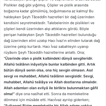
Pislikler dağ gibi yığılmış. Çöpler ve pislik arasında
boğazına kadar gömülmüş, boğulmasına az kalmış! Bu
haldeyken Şeyh Tâceddîn hazretleri bir dağ üzerinden
kendisini seyretmektedir. Talebelerinin de pislikleri ve
çöpleri kendi üzerinden alıp attıklarını gördü. Böyle
perişan haldeyken Şeyh Tâceddîn hazretleri bulunduğu
dağ üzerinden elini uzatıp Hacı İvaz’ın elinden tutarak dağ
üzerine çekip kurtardı. Hacı İvaz sabahleyin uyanıp
rüyâsını Şeyh Tâceddîn hazretlerine anlattı. Ona;
“Üzerinde olan o pislik kalbindeki dünyâ sevgileridir.
Allahü teâlânın inâyetiyle bunlar kalbinden gitti. Artık
bütün dünyâ senin olsa, ona hiç sevgin olmasın. Asıl
sevgi ve muhabbet, Allahü teâlânın sevgisidir. Sevgi,
muhabbet, Allahü teâlâya ve Allah dostlarına olmalıdır.
Allah adamları olan evliyâ ile birlikte bulunmaktan gâfil
olma!”
diye ona nasîhat etti. Sonra da memleketine
dönmesi için müsâde etti. Hacıİvaz ayrılıp giderken;
“Sultanım! Bizim memlekette bir Allah adamı yoktur.