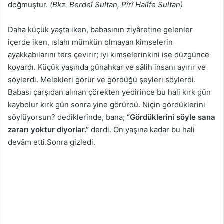
doğmuştur.
(Bkz. Berdeî Sultan, Pîrî Halîfe Sultan)
Daha küçük yaşta iken, babasının ziyâretine gelenler
içerde iken, ıslahı mümkün olmayan kimselerin
ayakkabılarını ters çevirir; iyi kimselerinkini ise düzgünce
koyardı. Küçük yaşında günahkar ve sâlih insanı ayırır ve
söylerdi. Melekleri görür ve gördüğü şeyleri söylerdi.
Babası çarşıdan alınan çörekten yedirince bu hali kırk gün
kaybolur kırk gün sonra yine görürdü. Niçin gördüklerini
söylüyorsun? dediklerinde, bana;
“Gördüklerini söyle sana
zararı yoktur diyorlar.”
derdi. On yaşına kadar bu hali
devâm etti.Sonra gizledi.