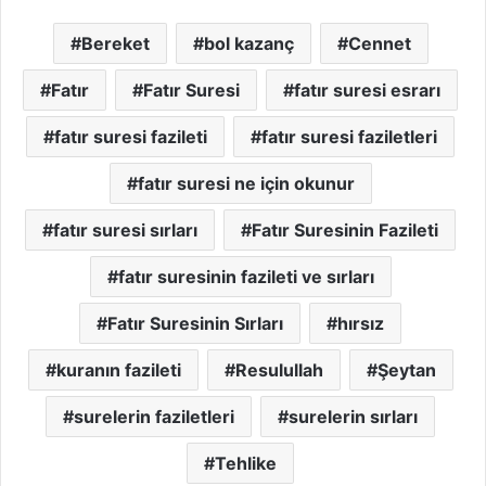
Bereket
bol kazanç
Cennet
Fatır
Fatır Suresi
fatır suresi esrarı
fatır suresi fazileti
fatır suresi faziletleri
fatır suresi ne için okunur
fatır suresi sırları
Fatır Suresinin Fazileti
fatır suresinin fazileti ve sırları
Fatır Suresinin Sırları
hırsız
kuranın fazileti
Resulullah
Şeytan
surelerin faziletleri
surelerin sırları
Tehlike