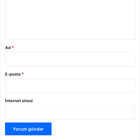
u
m
*
Ad
*
E-posta
*
İnternet sitesi