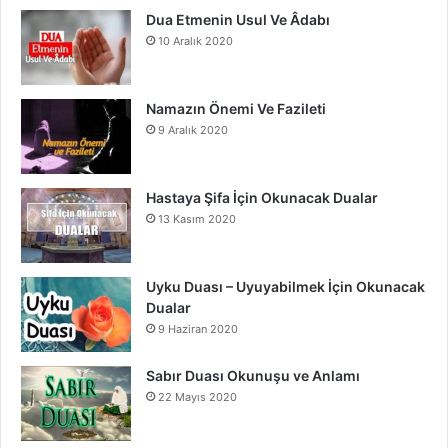
m
Dua Etmenin Usul Ve Âdabı
10 Aralık 2020
Namazın Önemi Ve Fazileti
9 Aralık 2020
Hastaya Şifa İçin Okunacak Dualar
13 Kasım 2020
Uyku Duası – Uyuyabilmek İçin Okunacak
Dualar
9 Haziran 2020
Sabır Duası Okunuşu ve Anlamı
22 Mayıs 2020