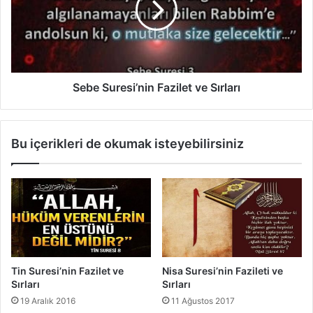
i
S
S
u
ı
r
r
e
l
s
a
i
Sebe Suresi’nin Fazilet ve Sırları
r
’
H
n
a
i
Bu içerikleri de okumak isteyebilirsiniz
k
n
k
F
ı
a
n
z
d
i
a
l
e
t
v
Tin Suresi’nin Fazilet ve
Nisa Suresi’nin Fazileti ve
e
Sırları
Sırları
S
19 Aralık 2016
11 Ağustos 2017
ı