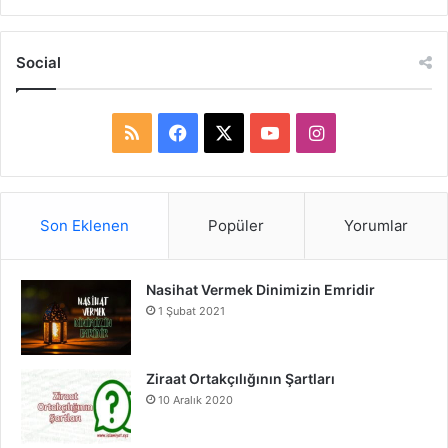
Social
R
F
X
Y
I
S
a
o
n
S
c
u
s
Son Eklenen
Popüler
Yorumlar
e
T
t
Nasihat Vermek Dinimizin Emridir
b
u
a
1 Şubat 2021
o
b
g
o
e
r
Ziraat Ortakçılığının Şartları
10 Aralık 2020
k
a