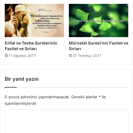
r
l
a
r
ı
Enfal ve Tevbe Surelerinin
Mürselat Suresi’nin Fazilet ve
Fazilet ve Sırları
Sırları
11 Ağustos 2017
27 Temmuz 2017
Bir yanıt yazın
E-posta adresiniz yayınlanmayacak.
Gerekli alanlar
*
ile
işaretlenmişlerdir
Y
o
r