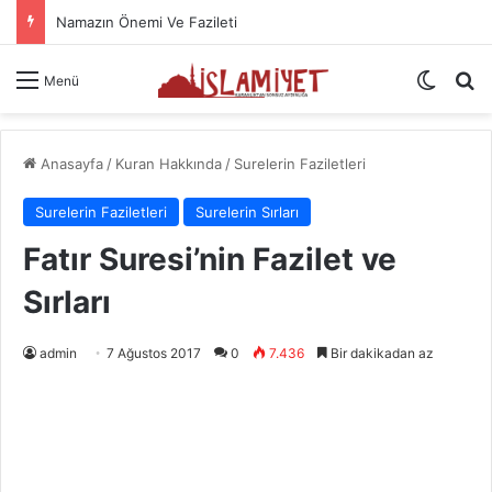
Namazın Önemi Ve Fazileti
Dış gö
A
Menü
Anasayfa
/
Kuran Hakkında
/
Surelerin Faziletleri
Surelerin Faziletleri
Surelerin Sırları
Fatır Suresi’nin Fazilet ve
Sırları
admin
7 Ağustos 2017
0
7.436
Bir dakikadan az