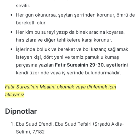
sevilir.
Her gün okunursa, şeytan şerrinden korunur, ömrü de
bereketli olur.
Her kim bu sureyi yazıp da binek aracına koyarsa,
hırsızlara ve diğer tehlikelere karşı korunur.
İşlerinde bolluk ve bereket ve bol kazanç sağlamak
isteyen kişi, dört yeni ve temiz pamuklu kumaş
parçasına yazılan
Fatır Suresinin 29-30. ayetlerini
kendi üzerinde veya iş yerinde bulundurmalıdır.
Fatır Suresi’nin Mealini okumak veya dinlemek için
tıklayınız
Dipnotlar
Ebu Suud Efendi, Ebu Suud Tefsiri (Şrşadü Aklis-
Selim), 7/182