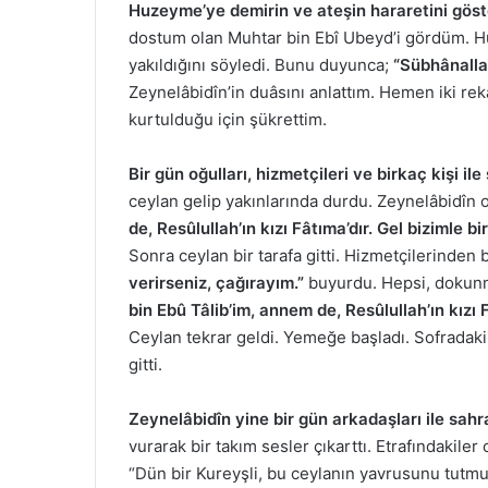
Huzeyme’ye demirin ve ateşin hararetini göst
dostum olan Muhtar bin Ebî Ubeyd’i gördüm. Hu
yakıldığını söyledi. Bunu duyunca;
“Sübhânalla
Zeynelâbidîn’in duâsını anlattım. Hemen iki r
kurtulduğu için şükrettim.
Bir gün oğulları, hizmetçileri ve birkaç kişi i
ceylan gelip yakınlarında durdu. Zeynelâbidîn 
de, Resûlullah’ın kızı Fâtıma’dır. Gel bizimle b
Sonra ceylan bir tarafa gitti. Hizmetçilerinden bi
verirseniz, çağırayım.”
buyurdu. Hepsi, dokunm
bin Ebû Tâlib’im, annem de, Resûlullah’ın kızı 
Ceylan tekrar geldi. Yemeğe başladı. Sofradakil
gitti.
Zeynelâbidîn yine bir gün arkadaşları ile sah
vurarak bir takım sesler çıkarttı. Etrafındakile
“Dün bir Kureyşli, bu ceylanın yavrusunu tutm