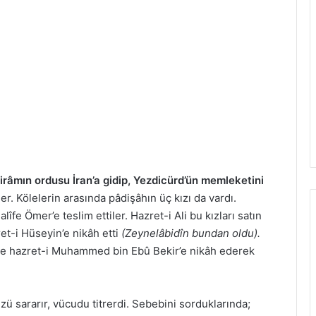
irâmın ordusu İran’a gidip, Yezdicürd’ün memleketini
r. Kölelerin arasında pâdişâhın üç kızı da vardı.
e Ömer’e teslim ettiler. Hazret-i Ali bu kızları satın
et-i Hüseyin’e nikâh etti
(Zeynelâbidîn bundan oldu).
i de hazret-i Muhammed bin Ebû Bekir’e nikâh ederek
ü sararır, vücudu titrerdi. Sebebini sorduklarında;