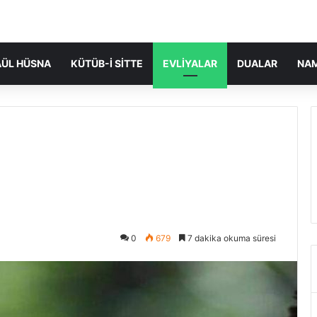
ÜL HÜSNA
KÜTÜB-I SITTE
EVLIYALAR
DUALAR
NA
0
679
7 dakika okuma süresi