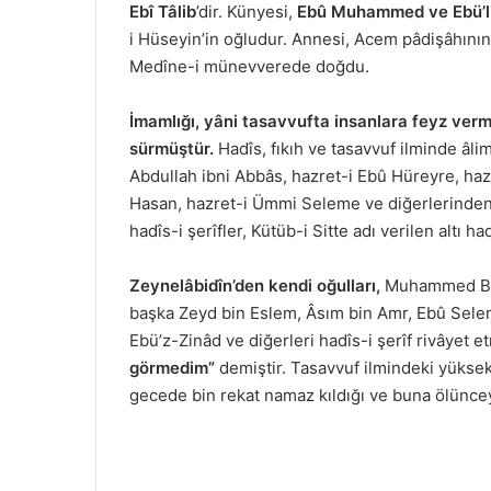
Ebî Tâlib
’dir. Künyesi,
Ebû Muhammed ve Ebü’
i Hüseyin’in oğludur. Annesi, Acem pâdişâhının
Medîne-i münevverede doğdu.
İmamlığı, yâni tasavvufta insanlara feyz ver
sürmüştür.
Hadîs, fıkıh ve tasavvuf ilminde âl
Abdullah ibni Abbâs, hazret-i Ebû Hüreyre, haz
Hasan, hazret-i Ümmi Seleme ve diğerlerinden had
hadîs-i şerîfler, Kütüb-i Sitte adı verilen altı had
Zeynelâbidîn’den kendi oğulları,
Muhammed Bâkır
başka Zeyd bin Eslem, Âsım bin Amr, Ebû Sele
Ebü’z-Zinâd ve diğerleri hadîs-i şerîf rivâyet et
görmedim”
demiştir. Tasavvuf ilmindeki yüksek
gecede bin rekat namaz kıldığı ve buna ölüncey