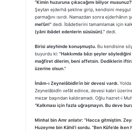
“Kimin huzuruna çıkacağımı biliyor musunuz?
Şeytan ejderhâ şekline girip, kendisini meşgul 
parmağını ısırdı. Namazdan sonra ejderhânın ş
mel’ûn!”
dedi. İbâdetlerini tamamlamak için kal
(yâni ibâdet edenlerin süsüsün).”
dedi.
Birisi aleyhinde konuşmuştu.
Bu kendisine söyl
buyurdu ki:
“Hakkımda bâzı şeyler söylediğini
mağfiret dilerim, beni affetsin. Dediklerin ifti
üzerine olsun.”
İmâm-ı Zeynelâbidîn’in bir devesi vardı.
Yolda 
Zeynelâbidîn vefât edince, devesi kabri üzerin
mezar başından kaldıramadı. Oğlu hazret-i Mu
“Kalkması için fazla uğraşmayın. Bu deve bur
Minhal bin Amr anlatır:
“Hacca gitmiştim. Zey
Huzeyme bin Kâhil’i sordu. “Ben Kûfe’de iken h