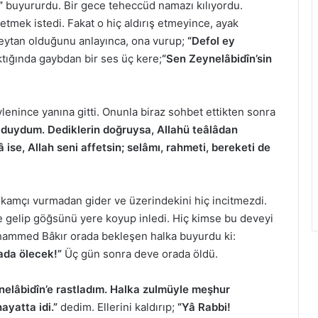
”
buyururdu. Bir gece teheccüd namazı kılıyordu.
etmek istedi. Fakat o hiç aldırış etmeyince, ayak
eytan olduğunu anlayınca, ona vurup;
“Defol ey
ktığında gaybdan bir ses üç kere;
“Sen Zeynelâbidîn’sin
enince yanına gitti. Onunla biraz sohbet ettikten sonra
 duydum. Dediklerin doğruysa, Allahü teâlâdan
râ ise, Allah seni affetsin; selâmı, rahmeti, bereketi de
kamçı vurmadan gider ve üzerindekini hiç incitmezdi.
e gelip göğsünü yere koyup inledi. Hiç kimse bu deveyi
hammed Bâkır orada bekleşen halka buyurdu ki:
ada ölecek!”
Üç gün sonra deve orada öldü.
nelâbidîn’e rastladım. Halka zulmüyle meşhur
ayatta idi.”
dedim. Ellerini kaldırıp;
“Yâ Rabbi!