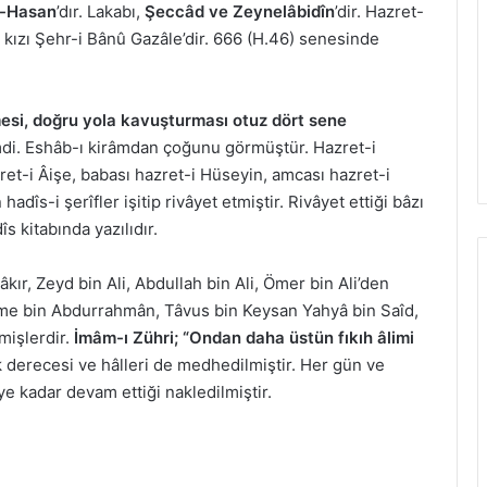
l-Hasan
’dır. Lakabı,
Şeccâd ve Zeynelâbidîn
’dir. Hazret-
 kızı Şehr-i Bânû Gazâle’dir. 666 (H.46) senesinde
mesi, doğru yola kavuşturması otuz dört sene
imdi. Eshâb-ı kirâmdan çoğunu görmüştür. Hazret-i
ret-i Âişe, babası hazret-i Hüseyin, amcası hazret-i
îs-i şerîfler işitip rivâyet etmiştir. Rivâyet ettiği bâzı
îs kitabında yazılıdır.
, Zeyd bin Ali, Abdullah bin Ali, Ömer bin Ali’den
me bin Abdurrahmân, Tâvus bin Keysan Yahyâ bin Saîd,
mişlerdir.
İmâm-ı Zühri;
“Ondan daha üstün fıkıh âlimi
 derecesi ve hâlleri de medhedilmiştir. Her gün ve
e kadar devam ettiği nakledilmiştir.