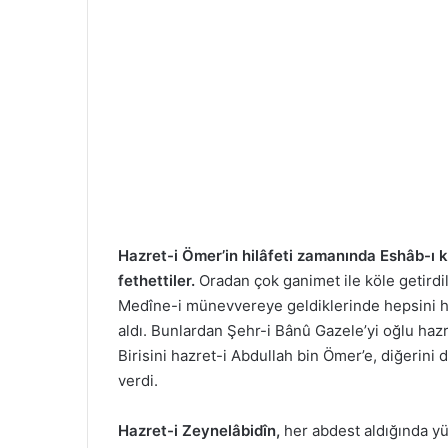
Hazret-i Ömer’in hilâfeti zamanında Eshâb-ı k
fethettiler.
Oradan çok ganimet ile köle getirdile
Medîne-i münevvereye geldiklerinde hepsini halîf
aldı. Bunlardan Şehr-i Bânû Gazele’yi oğlu hazr
Birisini hazret-i Abdullah bin Ömer’e, diğerin
verdi.
Hazret-i Zeynelâbidîn,
her abdest aldığında yüz