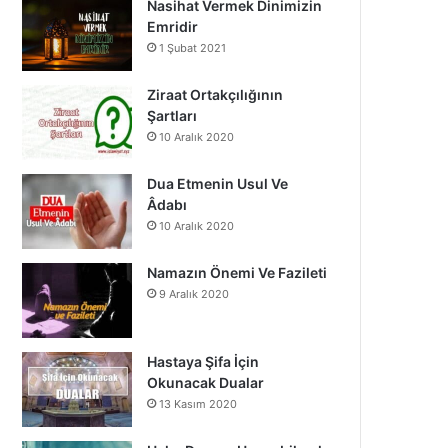
Nasihat Vermek Dinimizin
o
b
g
Emridir
1 Şubat 2021
o
e
r
k
a
Ziraat Ortakçılığının
Şartları
m
10 Aralık 2020
Dua Etmenin Usul Ve
Âdabı
10 Aralık 2020
Namazın Önemi Ve Fazileti
9 Aralık 2020
Hastaya Şifa İçin
Okunacak Dualar
13 Kasım 2020