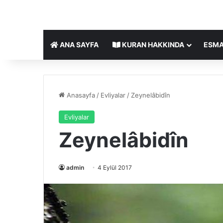
ANA SAYFA
KURAN HAKKINDA
ESMA
Anasayfa
/
Evliyalar
/
Zeynelâbidîn
Evliyalar
Zeynelâbidîn
admin
4 Eylül 2017