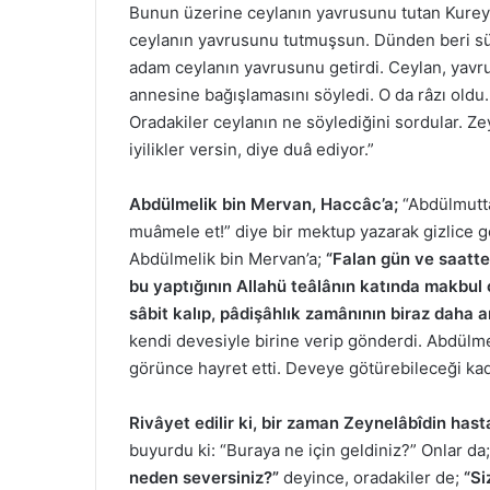
Bunun üzerine ceylanın yavrusunu tutan Kureyşl
ceylanın yavrusunu tutmuşsun. Dünden beri süt
adam ceylanın yavrusunu getirdi. Ceylan, yavru
annesine bağışlamasını söyledi. O da râzı oldu. 
Oradakiler ceylanın ne söylediğini sordular. Ze
iyilikler versin, diye duâ ediyor.”
Abdülmelik bin Mervan, Haccâc’a;
“Abdülmuttal
muâmele et!” diye bir mektup yazarak gizlice 
Abdülmelik bin Mervan’a;
“Falan gün ve saatte
bu yaptığının Allahü teâlânın katında makbul
sâbit kalıp, pâdişâhlık zamânının biraz daha art
kendi devesiyle birine verip gönderdi. Abdülmel
görünce hayret etti. Deveye götürebileceği ka
Rivâyet edilir ki, bir zaman Zeynelâbîdin hast
buyurdu ki: “Buraya ne için geldiniz?” Onlar da;
neden seversiniz?”
deyince, oradakiler de;
“Si