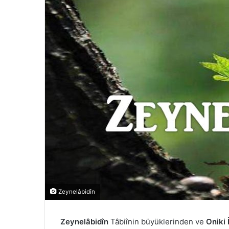
Zeynelâbidîn
Zeynelâbidîn
Tâbiînin büyüklerinden ve
Oniki