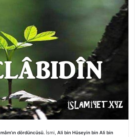
 İmâm’ın dördüncüsü.
İsmi,
Ali bin Hüseyin bin Ali bin