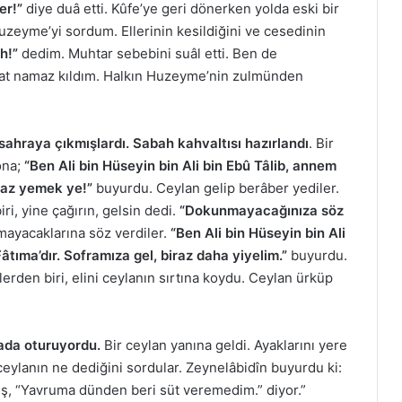
er!”
diye duâ etti. Kûfe’ye geri dönerken yolda eski bir
zeyme’yi sordum. Ellerinin kesildiğini ve cesedinin
h!”
dedim. Muhtar sebebini suâl etti. Ben de
ekat namaz kıldım. Halkın Huzeyme’nin zulmünden
le sahraya çıkmışlardı. Sabah kahvaltısı hazırlandı
. Bir
ona;
“Ben Ali bin Hüseyin bin Ali bin Ebû Tâlib, annem
iraz yemek ye!”
buyurdu. Ceylan gelip berâber yediler.
ri, yine çağırın, gelsin dedi.
“Dokunmayacağınıza söz
ayacaklarına söz verdiler.
“Ben Ali bin Hüseyin bin Ali
Fâtıma’dır. Soframıza gel, biraz daha yiyelim.”
buyurdu.
erden biri, elini ceylanın sırtına koydu. Ceylan ürküp
rada oturuyordu.
Bir ceylan yanına geldi. Ayaklarını yere
r ceylanın ne dediğini sordular. Zeynelâbidîn buyurdu ki:
uş, “Yavruma dünden beri süt veremedim.” diyor.”