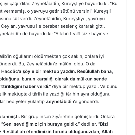
iyi çağırdılar. Zeynelâbidîn, Kureyşliye buyurdu ki: “Bu
 vermemiş, o yavruyu getir sütünü versin!” Kureyşli
suna süt verdi. Zeynelâbidîn, Kureyşliye, yavruyu
Ceylan, yavrusu ile beraber sesler çıkararak gitti.
ynelâbidîn de buyurdu ki: “Allahü teâlâ size hayır ve
ib’in oğullarını öldürmekten çok sakın, onlara iyi
gönderdi. Bu, Zeynelâbidîn’e mâlûm oldu. O da
 Haccâc’a şöyle bir mektup yazdın. Resûlullah bana,
 olduğunu, bunun karşılığı olarak da mülkün sende
tırıldığını haber verdi.”
diye bir mektup yazdı. Ve bunu
ik mektuptaki târih ile yazdığı târihin aynı olduğunu
dar hediyeler yükletip
Zeynelâbidîn
’e gönderdi.
alanmıştı.
Bir grup insan ziyâretine gelmişlerdi. Onlara
“Seni sevdiğimiz için buraya geldik.”
dediler.
“Bizi
z Resûlullah efendimizin torunu olduğunuzdan, Allah