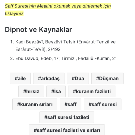
Saff Suresi’nin Mealini okumak veya dinlemek için
tıklayınız
Dipnot ve Kaynaklar
Kadı Beyzâvî, Beyzâvî Tefsir (Envârut-Tenzîl ve
Esrârut-Te’vîl), 2/492
Ebu Davud, Edeb, 17; Tirmizi, Fedailül-Kur’an, 21
aile
arkadaş
Dua
Düşman
hırsız
İsa
kuranın fazileti
kuranın sırları
saff
saff suresi
saff suresi fazileti
saff suresi fazileti ve sırları