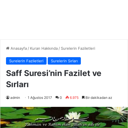
Anasayfa
/
Kuran Hakkında
/
Surelerin Faziletleri
Surelerin Faziletleri
Surelerin Sırları
Saff Suresi’nin Fazilet ve
Sırları
admin
1 Ağustos 2017
0
6.975
Bir dakikadan az