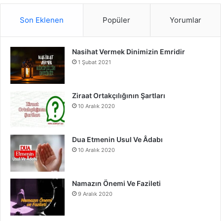
S
c
u
s
Son Eklenen
Popüler
Yorumlar
e
T
t
Nasihat Vermek Dinimizin Emridir
b
u
a
1 Şubat 2021
o
b
g
o
e
r
Ziraat Ortakçılığının Şartları
10 Aralık 2020
k
a
m
Dua Etmenin Usul Ve Âdabı
10 Aralık 2020
Namazın Önemi Ve Fazileti
9 Aralık 2020