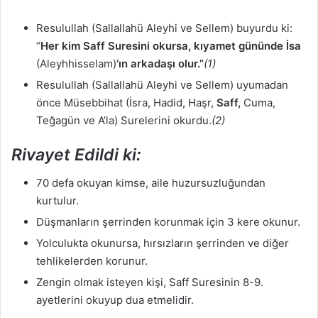
Resulullah (Sallallahü Aleyhi ve Sellem) buyurdu ki:
“
Her kim Saff Suresini okursa, kıyamet gününde İsa
(Aleyhhisselam)
‘ın arkadaşı olur.”
(1)
Resulullah (Sallallahü Aleyhi ve Sellem) uyumadan
önce Müsebbihat (İsra, Hadid, Haşr,
Saff,
Cuma,
Teğagün ve A’la) Surelerini okurdu.
(2)
Rivayet Edildi ki:
70 defa okuyan kimse, aile huzursuzluğundan
kurtulur.
Düşmanların şerrinden korunmak için 3 kere okunur.
Yolculukta okunursa, hırsızların şerrinden ve diğer
tehlikelerden korunur.
Zengin olmak isteyen kişi, Saff Suresinin 8-9.
ayetlerini okuyup dua etmelidir.