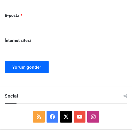
E-posta
*
İnternet sitesi
Social
R
F
X
Y
I
S
a
o
n