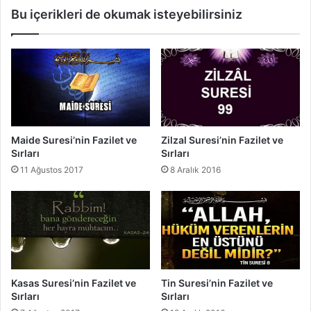
e
Bu içerikleri de okumak isteyebilirsiniz
ı
s
r
i
l
’
a
n
r
i
ı
n
F
a
z
Maide Suresi’nin Fazilet ve
Zilzal Suresi’nin Fazilet ve
i
Sırları
Sırları
l
11 Ağustos 2017
8 Aralık 2016
e
t
v
e
S
ı
r
l
Kasas Suresi’nin Fazilet ve
Tin Suresi’nin Fazilet ve
a
Sırları
Sırları
r