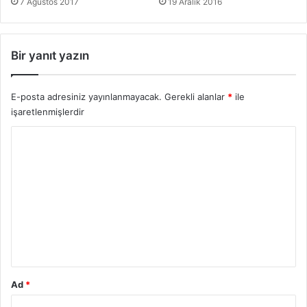
7 Ağustos 2017
19 Aralık 2016
ı
Bir yanıt yazın
E-posta adresiniz yayınlanmayacak.
Gerekli alanlar
*
ile
işaretlenmişlerdir
Y
o
r
u
m
*
Ad
*