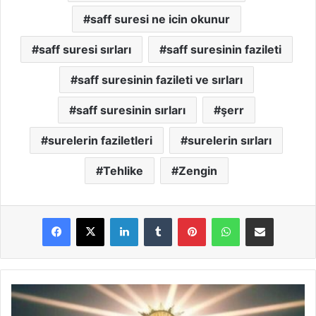
saff suresi ne icin okunur
saff suresi sırları
saff suresinin fazileti
saff suresinin fazileti ve sırları
saff suresinin sırları
şerr
surelerin faziletleri
surelerin sırları
Tehlike
Zengin
LinkedIn
Tumblr
Pinterest
WhatsApp
E-Posta ile paylaş
C
u