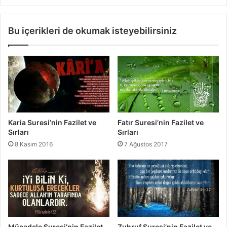
t
s
v
i
Bu içerikleri de okumak isteyebilirsiniz
e
’
S
n
ı
i
r
n
l
F
a
a
r
z
ı
i
l
Karia Suresi’nin Fazilet ve
Fatır Suresi’nin Fazilet ve
e
Sırları
Sırları
t
8 Kasım 2016
7 Ağustos 2017
v
e
S
ı
r
l
a
r
Mücadele Suresi’nin Fazilet
Zuhruf Suresi’nin Fazilet ve