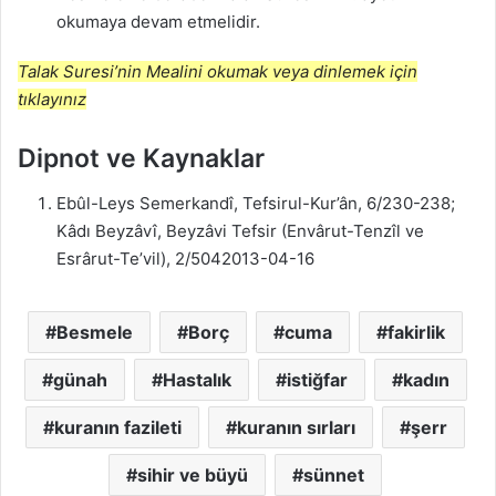
okumaya devam etmelidir.
Talak Suresi’nin Mealini okumak veya dinlemek için
tıklayınız
Dipnot ve Kaynaklar
Ebûl-Leys Semerkandî, Tefsirul-Kur’ân, 6/230-238;
Kâdı Beyzâvî, Beyzâvi Tefsir (Envârut-Tenzîl ve
Esrârut-Te’vil), 2/5042013-04-16
Besmele
Borç
cuma
fakirlik
günah
Hastalık
istiğfar
kadın
kuranın fazileti
kuranın sırları
şerr
sihir ve büyü
sünnet