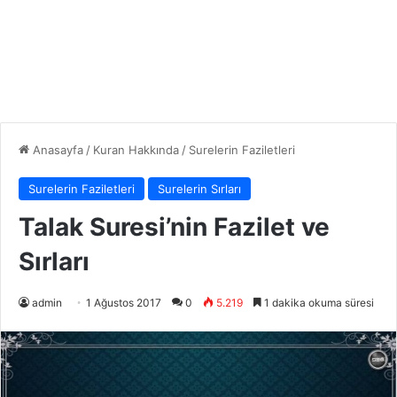
Anasayfa
/
Kuran Hakkında
/
Surelerin Faziletleri
Surelerin Faziletleri
Surelerin Sırları
Talak Suresi’nin Fazilet ve
Sırları
admin
1 Ağustos 2017
0
5.219
1 dakika okuma süresi