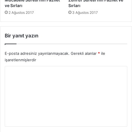
ı
ve Sırları
Sırları
2 Ağustos 2017
3 Ağustos 2017
Bir yanıt yazın
E-posta adresiniz yayınlanmayacak.
Gerekli alanlar
*
ile
işaretlenmişlerdir
Y
o
r
u
m
*