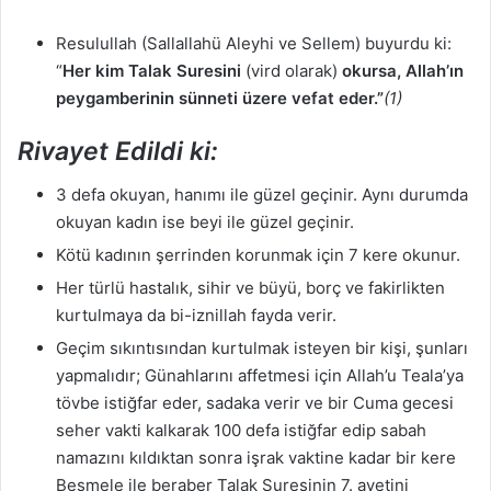
Resulullah (Sallallahü Aleyhi ve Sellem) buyurdu ki:
“
Her kim Talak Suresini
(vird olarak)
okursa, Allah’ın
peygamberinin sünneti üzere vefat eder.”
(1)
Rivayet Edildi ki:
3 defa okuyan, hanımı ile güzel geçinir. Aynı durumda
okuyan kadın ise beyi ile güzel geçinir.
Kötü kadının şerrinden korunmak için 7 kere okunur.
Her türlü hastalık, sihir ve büyü, borç ve fakirlikten
kurtulmaya da bi-iznillah fayda verir.
Geçim sıkıntısından kurtulmak isteyen bir kişi, şunları
yapmalıdır; Günahlarını affetmesi için Allah’u Teala’ya
tövbe istiğfar eder, sadaka verir ve bir Cuma gecesi
seher vakti kalkarak 100 defa istiğfar edip sabah
namazını kıldıktan sonra işrak vaktine kadar bir kere
Besmele ile beraber Talak Suresinin 7. ayetini