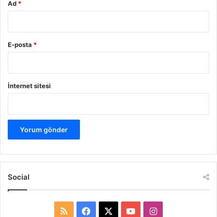
Ad
*
E-posta
*
İnternet sitesi
Social
R
F
X
Y
I