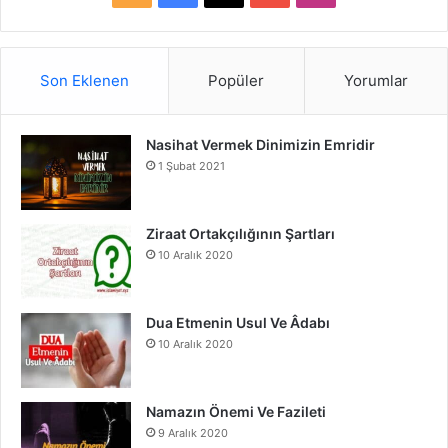
S
a
o
n
S
c
u
s
Son Eklenen
Popüler
Yorumlar
e
T
t
Nasihat Vermek Dinimizin Emridir
b
u
a
1 Şubat 2021
o
b
g
o
e
r
Ziraat Ortakçılığının Şartları
10 Aralık 2020
k
a
m
Dua Etmenin Usul Ve Âdabı
10 Aralık 2020
Namazın Önemi Ve Fazileti
9 Aralık 2020