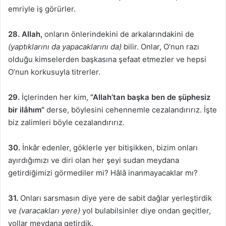
emriyle iş görürler.
28.
Allah,
onların önlerindekini de arkalarındakini de
(yaptıklarını da yapacaklarını da)
bilir. Onlar, O’nun razı
olduğu kimselerden başkasına şefaat etmezler ve hepsi
O’nun korkusuyla titrerler.
29.
İçlerinden her kim,
“Allah’tan başka ben de şüphesiz
bir ilâhım”
derse, böylesini cehennemle cezalandırırız. İşte
biz zalimleri böyle cezalandırırız.
30.
İnkâr edenler, göklerle yer bitişikken, bizim onları
ayırdığımızı ve diri olan her şeyi sudan meydana
getirdiğimizi görmediler mi? Hâlâ inanmayacaklar mı?
31.
Onları sarsmasın diye yere de sabit dağlar yerleştirdik
ve
(varacakları yere)
yol bulabilsinler diye ondan geçitler,
yollar meydana getirdik.