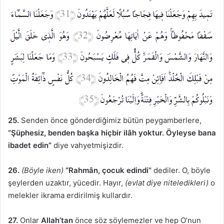
25.
Senden önce gönderdiğimiz bütün peygamberlere,
“Şüphesiz, benden başka hiçbir ilâh yoktur. Öyleyse bana
ibadet edin”
diye vahyetmişizdir.
26.
(Böyle iken)
“Rahmân, çocuk edindi”
dediler. O, böyle
şeylerden uzaktır, yücedir. Hayır,
(evlat diye niteledikleri)
o
melekler ikrama erdirilmiş kullardır.
27.
Onlar
Allah’tan
önce söz söylemezler ve hep O’nun