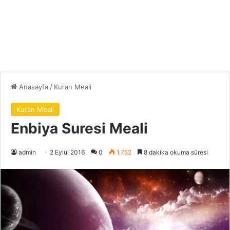
Anasayfa
/
Kuran Meali
Kuran Meali
Enbiya Suresi Meali
admin
2 Eylül 2016
0
1.752
8 dakika okuma süresi