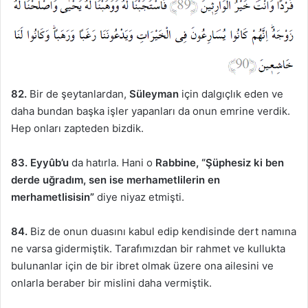
82.
Bir de şeytanlardan,
Süleyman
için dalgıçlık eden ve
daha bundan başka işler yapanları da onun emrine verdik.
Hep onları zapteden bizdik.
83.
Eyyûb’u
da hatırla. Hani o
Rabbine, “Şüphesiz ki ben
derde uğradım, sen ise merhametlilerin en
merhametlisisin”
diye niyaz etmişti.
84.
Biz de onun duasını kabul edip kendisinde dert namına
ne varsa gidermiştik. Tarafımızdan bir rahmet ve kullukta
bulunanlar için de bir ibret olmak üzere ona ailesini ve
onlarla beraber bir mislini daha vermiştik.