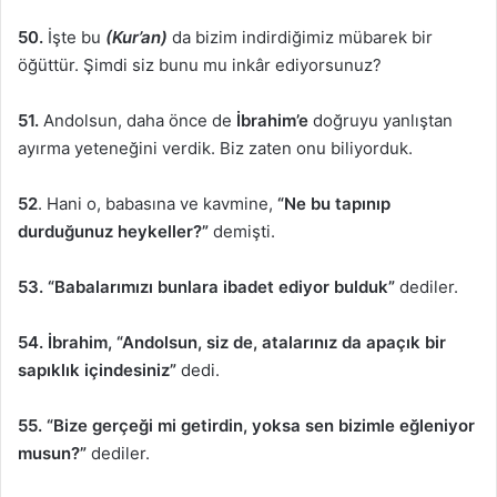
50.
İşte bu
(Kur’an)
da bizim indirdiğimiz mübarek bir
öğüttür. Şimdi siz bunu mu inkâr ediyorsunuz?
51.
Andolsun, daha önce de
İbrahim’e
doğruyu yanlıştan
ayırma yeteneğini verdik. Biz zaten onu biliyorduk.
52
. Hani o, babasına ve kavmine,
“Ne bu tapınıp
durduğunuz heykeller?”
demişti.
53.
“Babalarımızı bunlara ibadet ediyor bulduk”
dediler.
54.
İbrahim, “Andolsun, siz de, atalarınız da apaçık bir
sapıklık içindesiniz”
dedi.
55.
“Bize gerçeği mi getirdin, yoksa sen bizimle eğleniyor
musun?”
dediler.