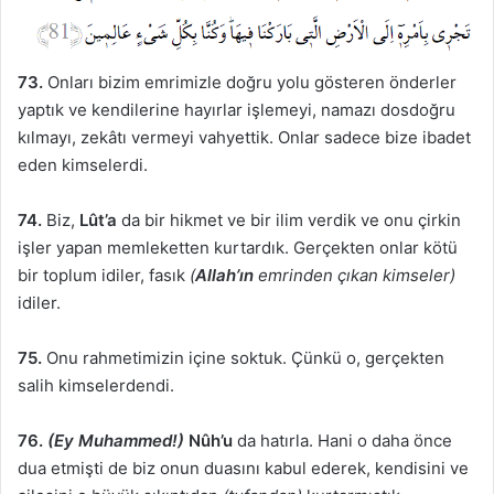
73.
Onları bizim emrimizle doğru yolu gösteren önderler
yaptık ve kendilerine hayırlar işlemeyi, namazı dosdoğru
kılmayı, zekâtı vermeyi vahyettik. Onlar sadece bize ibadet
eden kimselerdi.
74.
Biz,
Lût’a
da bir hikmet ve bir ilim verdik ve onu çirkin
işler yapan memleketten kurtardık. Gerçekten onlar kötü
bir toplum idiler, fasık
(
Allah’ın
emrinden çıkan kimseler)
idiler.
75.
Onu rahmetimizin içine soktuk. Çünkü o, gerçekten
salih kimselerdendi.
76.
(Ey Muhammed!)
Nûh’u
da hatırla. Hani o daha önce
dua etmişti de biz onun duasını kabul ederek, kendisini ve