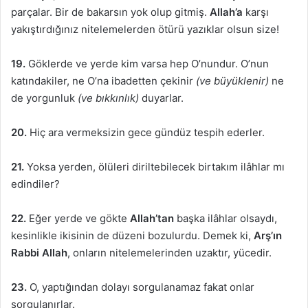
parçalar. Bir de bakarsın yok olup gitmiş.
Allah’a
karşı
yakıştırdığınız nitelemelerden ötürü yazıklar olsun size!
19.
Göklerde ve yerde kim varsa hep O’nundur. O’nun
katındakiler, ne O’na ibadetten çekinir
(ve büyüklenir)
ne
de yorgunluk
(ve bıkkınlık)
duyarlar.
20.
Hiç ara vermeksizin gece gündüz tespih ederler.
21.
Yoksa yerden, ölüleri diriltebilecek birtakım ilâhlar mı
edindiler?
22.
Eğer yerde ve gökte
Allah’tan
başka ilâhlar olsaydı,
kesinlikle ikisinin de düzeni bozulurdu. Demek ki,
Arş’ın
Rabbi Allah
, onların nitelemelerinden uzaktır, yücedir.
23.
O, yaptığından dolayı sorgulanamaz fakat onlar
sorgulanırlar.