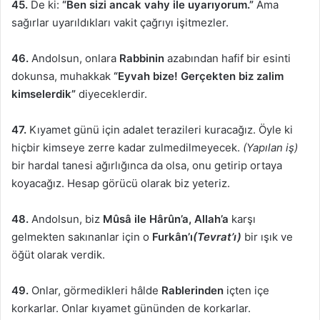
45.
De ki:
“Ben sizi ancak vahy ile uyarıyorum.”
Ama
sağırlar uyarıldıkları vakit çağrıyı işitmezler.
46.
Andolsun, onlara
Rabbinin
azabından hafif bir esinti
dokunsa, muhakkak
“Eyvah bize! Gerçekten biz zalim
kimselerdik”
diyeceklerdir.
47.
Kıyamet günü için adalet terazileri kuracağız. Öyle ki
hiçbir kimseye zerre kadar zulmedilmeyecek.
(Yapılan iş)
bir hardal tanesi ağırlığınca da olsa, onu getirip ortaya
koyacağız. Hesap görücü olarak biz yeteriz.
48.
Andolsun, biz
Mûsâ ile Hârûn’a, Allah’a
karşı
gelmekten sakınanlar için o
Furkân’ı
(Tevrat’ı)
bir ışık ve
öğüt olarak verdik.
49.
Onlar, görmedikleri hâlde
Rablerinden
içten içe
korkarlar. Onlar kıyamet gününden de korkarlar.