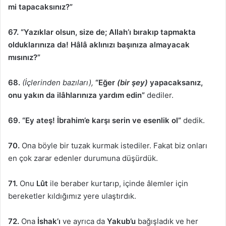
mi tapacaksınız?”
67.
“Yazıklar olsun, size de; Allah’ı bırakıp tapmakta
olduklarınıza da! Hâlâ aklınızı başınıza almayacak
mısınız?”
68.
(İçlerinden bazıları),
“Eğer
(bir şey)
yapacaksanız,
onu yakın da ilâhlarınıza yardım edin”
dediler.
69. “Ey ateş! İbrahim’e karşı serin ve esenlik ol”
dedik.
70.
Ona böyle bir tuzak kurmak istediler. Fakat biz onları
en çok zarar edenler durumuna düşürdük.
71.
Onu
Lût
ile beraber kurtarıp, içinde âlemler için
bereketler kıldığımız yere ulaştırdık.
72.
Ona
İshak’ı
ve ayrıca da
Yakub’u
bağışladık ve her