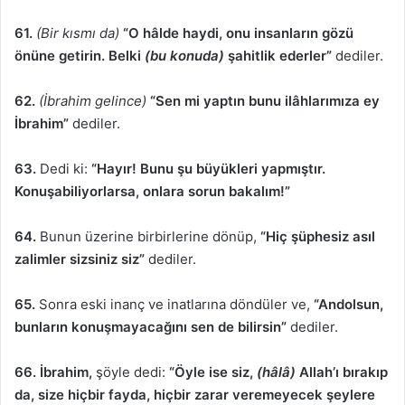
61.
(Bir kısmı da)
“O hâlde haydi, onu insanların gözü
önüne getirin. Belki
(bu konuda)
şahitlik ederler”
dediler.
62.
(İbrahim gelince)
“Sen mi yaptın bunu ilâhlarımıza ey
İbrahim”
dediler.
63.
Dedi ki:
“Hayır! Bunu şu büyükleri yapmıştır.
Konuşabiliyorlarsa, onlara sorun bakalım!”
64.
Bunun üzerine birbirlerine dönüp,
“Hiç şüphesiz asıl
zalimler sizsiniz siz”
dediler.
65.
Sonra eski inanç ve inatlarına döndüler ve,
“Andolsun,
bunların konuşmayacağını sen de bilirsin”
dediler.
66.
İbrahim,
şöyle dedi:
“Öyle ise siz,
(hâlâ)
Allah’ı bırakıp
da, size hiçbir fayda, hiçbir zarar veremeyecek şeylere