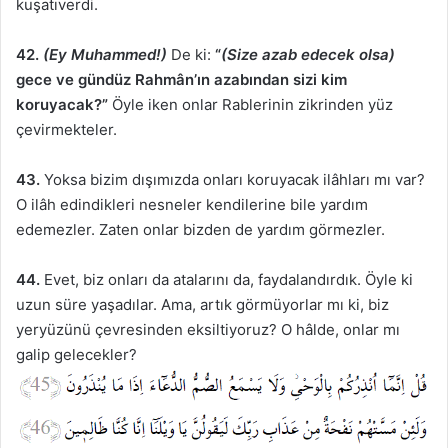
kuşatıverdi.
42.
(Ey Muhammed!)
De ki:
“
(Size azab edecek olsa)
gece ve gündüz Rahmân’ın azabından sizi kim
koruyacak?”
Öyle iken onlar Rablerinin zikrinden yüz
çevirmekteler.
43.
Yoksa bizim dışımızda onları koruyacak ilâhları mı var?
O ilâh edindikleri nesneler kendilerine bile yardım
edemezler. Zaten onlar bizden de yardım görmezler.
44.
Evet, biz onları da atalarını da, faydalandırdık. Öyle ki
uzun süre yaşadılar. Ama, artık görmüyorlar mı ki, biz
yeryüzünü çevresinden eksiltiyoruz? O hâlde, onlar mı
galip gelecekler?