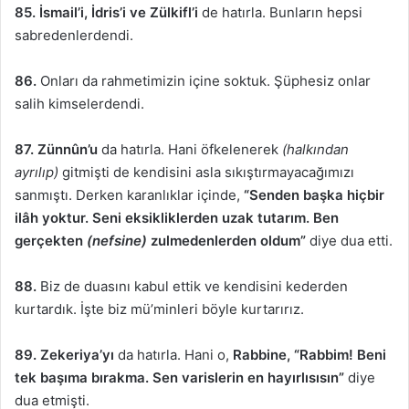
85.
İsmail’i, İdris’i ve Zülkifl’i
de hatırla. Bunların hepsi
sabredenlerdendi.
86.
Onları da rahmetimizin içine soktuk. Şüphesiz onlar
salih kimselerdendi.
87.
Zünnûn’u
da hatırla. Hani öfkelenerek
(halkından
ayrılıp)
gitmişti de kendisini asla sıkıştırmayacağımızı
sanmıştı. Derken karanlıklar içinde,
“Senden başka hiçbir
ilâh yoktur. Seni eksikliklerden uzak tutarım. Ben
gerçekten
(nefsine)
zulmedenlerden oldum”
diye dua etti.
88.
Biz de duasını kabul ettik ve kendisini kederden
kurtardık. İşte biz mü’minleri böyle kurtarırız.
89.
Zekeriya’yı
da hatırla. Hani o,
Rabbine,
“Rabbim! Beni
tek başıma bırakma. Sen varislerin en hayırlısısın”
diye
dua etmişti.