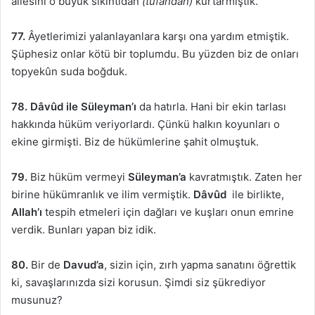
ailesini o büyük sıkıntıdan
(tufandan)
kurtarmıştık.
77.
Âyetlerimizi yalanlayanlara karşı ona yardım etmiştik.
Şüphesiz onlar kötü bir toplumdu. Bu yüzden biz de onları
topyekûn suda boğduk.
78.
Dâvûd ile Süleyman’ı
da hatırla. Hani bir ekin tarlası
hakkında hüküm veriyorlardı. Çünkü halkın koyunları o
ekine girmişti. Biz de hükümlerine şahit olmuştuk.
79.
Biz hüküm vermeyi
Süleyman’a
kavratmıştık. Zaten her
birine hükümranlık ve ilim vermiştik.
Dâvûd
ile birlikte,
Allah’ı
tespih etmeleri için dağları ve kuşları onun emrine
verdik. Bunları yapan biz idik.
80.
Bir de
Davud’a
, sizin için, zırh yapma sanatını öğrettik
ki, savaşlarınızda sizi korusun. Şimdi siz şükrediyor
musunuz?