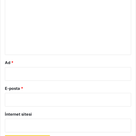
o
r
u
m
*
Ad
*
E-posta
*
İnternet sitesi