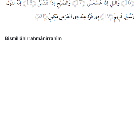
Bismillâhirrahmânirrahîm