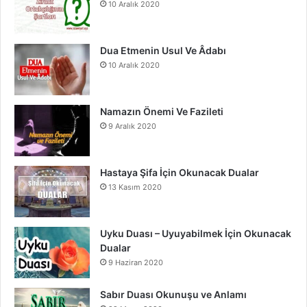
10 Aralık 2020
k
a
m
Dua Etmenin Usul Ve Âdabı
10 Aralık 2020
Namazın Önemi Ve Fazileti
9 Aralık 2020
Hastaya Şifa İçin Okunacak Dualar
13 Kasım 2020
Uyku Duası – Uyuyabilmek İçin Okunacak
Dualar
9 Haziran 2020
Sabır Duası Okunuşu ve Anlamı