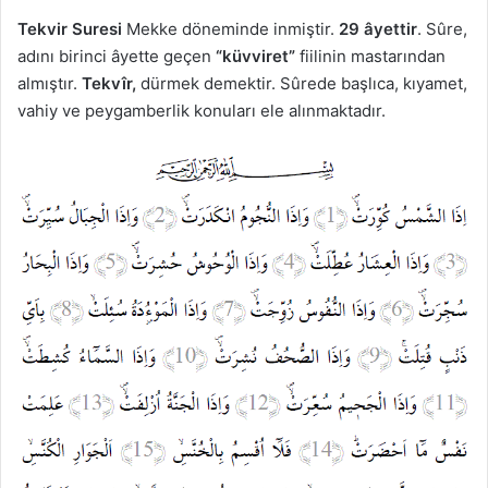
Tekvir Suresi
Mekke döneminde inmiştir.
29 âyettir
. Sûre,
adını birinci âyette geçen
“küvviret”
fiilinin mastarından
almıştır.
Tekvîr,
dürmek demektir. Sûrede başlıca, kıyamet,
vahiy ve peygamberlik konuları ele alınmaktadır.