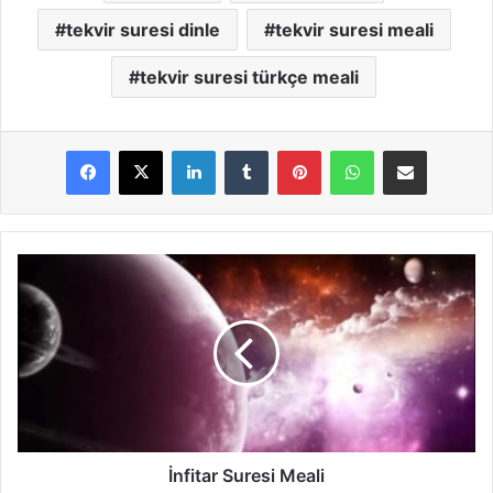
tekvir suresi dinle
tekvir suresi meali
tekvir suresi türkçe meali
LinkedIn
Tumblr
Pinterest
WhatsApp
E-Posta ile paylaş
İ
n
f
i
t
a
r
S
u
r
İnfitar Suresi Meali