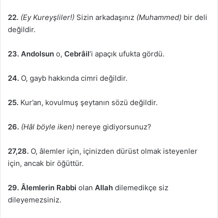
22.
(Ey Kureyşliler!)
Sizin arkadaşınız
(Muhammed)
bir deli
değildir.
23.
Andolsun
o,
Cebrâil
’i apaçık ufukta gördü.
24.
O, gayb hakkında cimri değildir.
25.
Kur’an, kovulmuş şeytanın sözü değildir.
26.
(Hâl böyle iken)
nereye gidiyorsunuz?
27,28.
O, âlemler için, içinizden dürüst olmak isteyenler
için, ancak bir öğüttür.
29.
Âlemlerin Rabbi
olan
Allah
dilemedikçe siz
dileyemezsiniz.