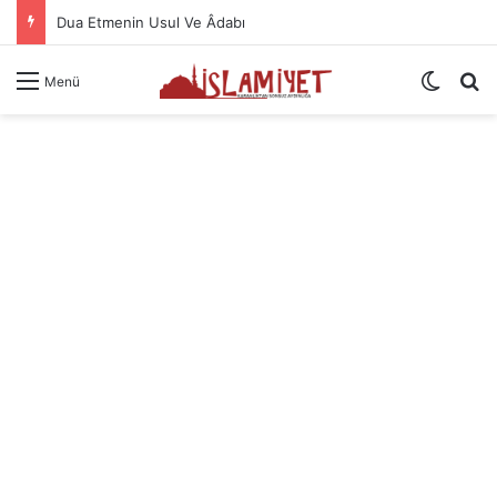
Dua Etmenin Usul Ve Âdabı
Dış gö
A
Menü