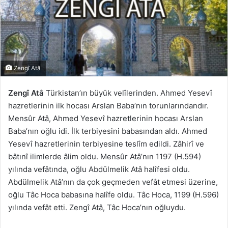
Zengî Atâ
Zengî Atâ
Türkistan’ın büyük velîlerinden. Ahmed Yesevî
hazretlerinin ilk hocası Arslan Baba’nın torunlarındandır.
Mensûr Atâ, Ahmed Yesevî hazretlerinin hocası Arslan
Baba’nın oğlu idi. İlk terbiyesini babasından aldı. Ahmed
Yesevî hazretlerinin terbiyesine teslîm edildi. Zâhirî ve
bâtınî ilimlerde âlim oldu. Mensûr Atâ’nın 1197 (H.594)
yılında vefâtında, oğlu Abdülmelik Atâ halîfesi oldu.
Abdülmelik Atâ’nın da çok geçmeden vefât etmesi üzerine,
oğlu Tâc Hoca babasına halîfe oldu. Tâc Hoca, 1199 (H.596)
yılında vefât etti. Zengî Atâ, Tâc Hoca’nın oğluydu.