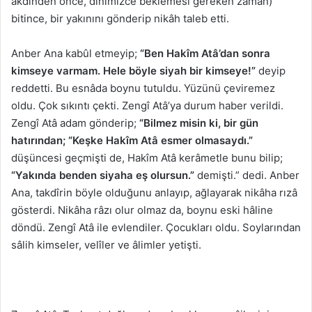
akdinden önce, dînimizce beklemesi gereken zaman)
bitince, bir yakınını gönderip nikâh taleb etti.
Anber Ana kabûl etmeyip;
“Ben Hakîm Atâ’dan sonra
kimseye varmam. Hele böyle siyah bir kimseye!”
deyip
reddetti. Bu esnâda boynu tutuldu. Yüzünü çeviremez
oldu. Çok sıkıntı çekti. Zengî Atâ’ya durum haber verildi.
Zengî Atâ adam gönderip;
“Bilmez misin ki, bir gün
hatırından; “Keşke Hakîm Atâ esmer olmasaydı.”
düşüncesi geçmişti de, Hakîm Atâ kerâmetle bunu bilip;
“Yakında benden siyaha eş olursun.”
demişti.” dedi. Anber
Ana, takdîrin böyle olduğunu anlayıp, ağlayarak nikâha rızâ
gösterdi. Nikâha râzı olur olmaz da, boynu eski hâline
döndü. Zengî Atâ ile evlendiler. Çocukları oldu. Soylarından
sâlih kimseler, velîler ve âlimler yetişti.