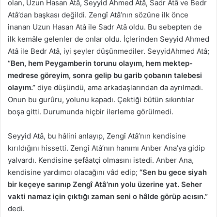
olan, Uzun Hasan Atâ, Seyyid Ahmed Atâ, Sadr Atâ ve Bedr
Atâ’dan başkası değildi. Zengî Atâ’nın sözüne ilk önce
inanan Uzun Hasan Atâ ile Sadr Atâ oldu. Bu sebepten de
ilk kemâle gelenler de onlar oldu. İçlerinden Seyyid Ahmed
Atâ ile Bedr Atâ, iyi şeyler düşünmediler. SeyyidAhmed Atâ;
“
Ben, hem Peygamberin torunu olayım, hem mektep-
medrese göreyim, sonra gelip bu garib çobanın talebesi
olayım.”
diye düşündü, ama arkadaşlarından da ayrılmadı.
Onun bu gurûru, yolunu kapadı. Çektiği bütün sıkıntılar
boşa gitti. Durumunda hiçbir ilerleme görülmedi.
Seyyid Atâ, bu hâlini anlayıp, Zengî Atâ’nın kendisine
kırıldığını hissetti. Zengî Atâ’nın hanımı Anber Ana’ya gidip
yalvardı. Kendisine şefâatçi olmasını istedi. Anber Ana,
kendisine yardımcı olacağını vâd edip;
“Sen bu gece siyah
bir keçeye sarınıp Zengî Atâ’nın yolu üzerine yat. Seher
vakti namaz için çıktığı zaman seni o hâlde görüp acısın.”
dedi.