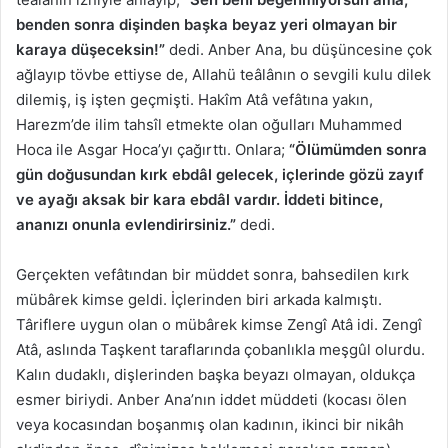
benden sonra dişinden başka beyaz yeri olmayan bir
karaya düşeceksin!”
dedi. Anber Ana, bu düşüncesine çok
ağlayıp tövbe ettiyse de, Allahü teâlânın o sevgili kulu dilek
dilemiş, iş işten geçmişti. Hakîm Atâ vefâtına yakın,
Harezm’de ilim tahsîl etmekte olan oğulları Muhammed
Hoca ile Asgar Hoca’yı çağırttı. Onlara;
“Ölümümden sonra
gün doğusundan kırk ebdâl gelecek, içlerinde gözü zayıf
ve ayağı aksak bir kara ebdâl vardır. İddeti bitince,
ananızı onunla evlendirirsiniz.”
dedi.
Gerçekten vefâtından bir müddet sonra, bahsedilen kırk
mübârek kimse geldi. İçlerinden biri arkada kalmıştı.
Târiflere uygun olan o mübârek kimse Zengî Atâ idi. Zengî
Atâ, aslında Taşkent taraflarında çobanlıkla meşgûl olurdu.
Kalın dudaklı, dişlerinden başka beyazı olmayan, oldukça
esmer biriydi. Anber Ana’nın iddet müddeti (kocası ölen
veya kocasından boşanmış olan kadının, ikinci bir nikâh