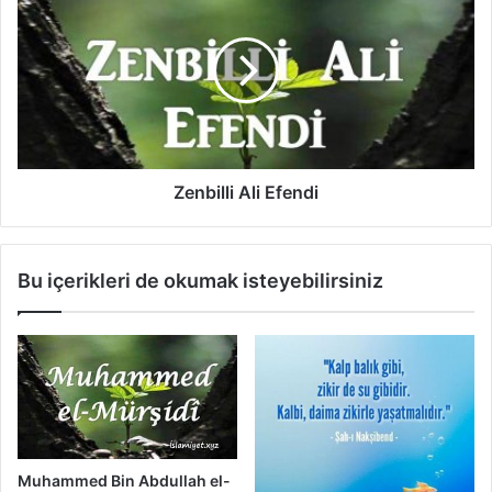
e
n
b
i
l
l
i
A
l
Zenbilli Ali Efendi
i
E
f
Bu içerikleri de okumak isteyebilirsiniz
e
n
d
i
Muhammed Bin Abdullah el-