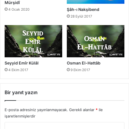
Mürşidî
Şâh-ı Nakşibend
4 Ocak 2020
28 Eylül 2017
Seyyid Emîr Külâl
Osman El-Hattâb
4 Ekim 2017
9 Ekim 2017
Bir yanıt yazın
E-posta adresiniz yayınlanmayacak.
Gerekli alanlar
*
ile
işaretlenmişlerdir
Y