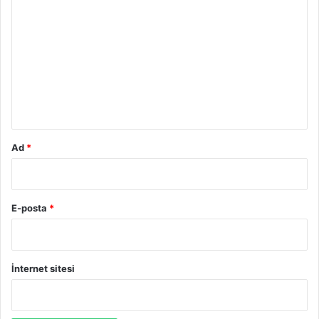
o
r
u
m
*
Ad
*
E-posta
*
İnternet sitesi