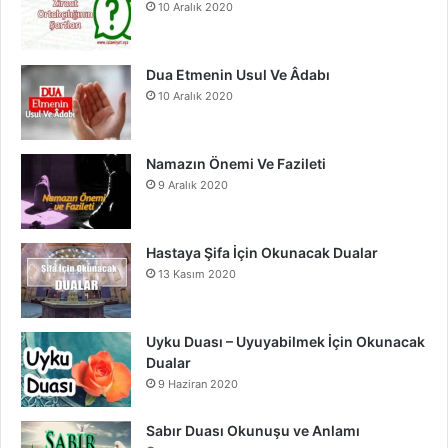
10 Aralık 2020
k
a
m
Dua Etmenin Usul Ve Âdabı
10 Aralık 2020
Namazın Önemi Ve Fazileti
9 Aralık 2020
Hastaya Şifa İçin Okunacak Dualar
13 Kasım 2020
Uyku Duası – Uyuyabilmek İçin Okunacak
Dualar
9 Haziran 2020
Sabır Duası Okunuşu ve Anlamı