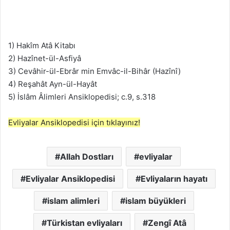
1) Hakîm Atâ Kitabı
2) Hazînet-ül-Asfiyâ
3) Cevâhir-ül-Ebrâr min Emvâc-il-Bihâr (Hazînî)
4) Reşahât Ayn-ül-Hayât
5) İslâm Âlimleri Ansiklopedisi; c.9, s.318
Evliyalar Ansiklopedisi için tıklayınız!
Allah Dostları
evliyalar
Evliyalar Ansiklopedisi
Evliyaların hayatı
islam alimleri
islam büyükleri
Türkistan evliyaları
Zengî Atâ