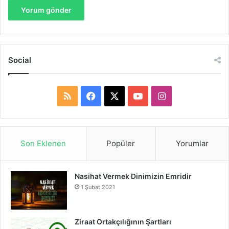
Social
R
F
X
Y
I
S
a
o
n
S
c
u
s
Son Eklenen
Popüler
Yorumlar
e
T
t
Nasihat Vermek Dinimizin Emridir
b
u
a
1 Şubat 2021
o
b
g
o
e
r
Ziraat Ortakçılığının Şartları