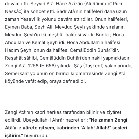
devam etti. Seyyid Atâ, Hâce Azîzân (Ali Râmitenî Pîr-i
Nessâc) ile sohbet etti. Sadr Atâ’nın halîfeleri daha uzun
zaman Yesevîlik yolunu devâm ettirdiler. Onun halîfeleri,
Eymen Baba, Şeyh Ali, Mevdud Şeyh şeklinde sıralanır.
Mevdud Şeyh’in iki meşhûr halîfesi vardı. Bunlar; Hoca
Abdullah ve Kemâl Şeyh idi. Hoca Abdullah’ın halîfesi
Hadım Şeyh, onun da halîfesi Cemâlüddîn Buhârî’dir.
Reşahât sâhibi, Cemâlüddîn Buhârî’den nakil yapmaktadır.
Zengî Atâ, 1258 (H.656) yılında, Şâş (Taşkent) yakınlarında,
Semerkant yolunun on birinci kilometresinde Zengî Atâ
köyünde vefât edip, oraya defnedildi.
Zengî Atâ’nın kabri herkes tarafından bilinir ve ziyâret
edilirdi. Ubeydullah-i Ahrâr hazretleri;
“Ne zaman Zengî
Atâ’yı ziyârete gitsem, kabrinden “Allah! Allah!” sesleri
işitirim.”
buyururdu.