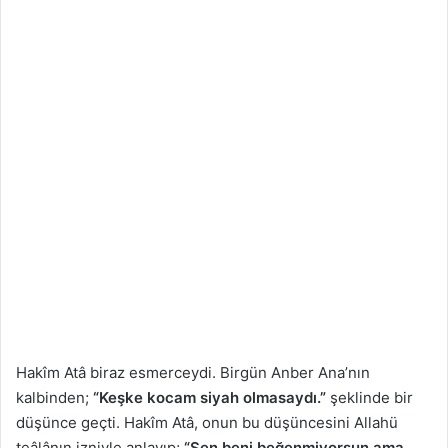
Hakîm Atâ biraz esmerceydi. Birgün Anber Ana’nın
kalbinden;
“Keşke kocam siyah olmasaydı.”
şeklinde bir
düşünce geçti. Hakîm Atâ, onun bu düşüncesini Allahü
teâlânın izniyle anlayıp;
“Sen beni beğenmiyorsun ama,