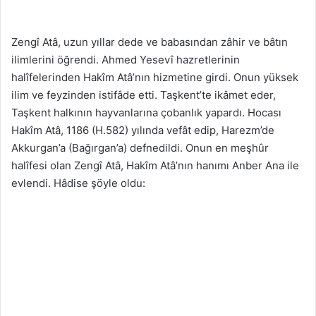
Zengî Atâ, uzun yıllar dede ve babasından zâhir ve bâtın
ilimlerini öğrendi. Ahmed Yesevî hazretlerinin
halîfelerinden Hakîm Atâ’nın hizmetine girdi. Onun yüksek
ilim ve feyzinden istifâde etti. Taşkent’te ikâmet eder,
Taşkent halkının hayvanlarına çobanlık yapardı. Hocası
Hakîm Atâ, 1186 (H.582) yılında vefât edip, Harezm’de
Akkurgan’a (Bağırgan’a) defnedildi. Onun en meşhûr
halîfesi olan Zengî Atâ, Hakîm Atâ’nın hanımı Anber Ana ile
evlendi. Hâdise şöyle oldu: