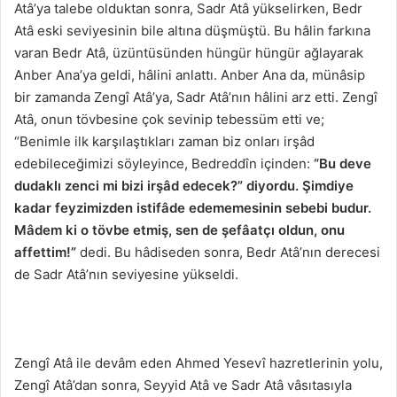
Atâ’ya talebe olduktan sonra, Sadr Atâ yükselirken, Bedr
Atâ eski seviyesinin bile altına düşmüştü. Bu hâlin farkına
varan Bedr Atâ, üzüntüsünden hüngür hüngür ağlayarak
Anber Ana’ya geldi, hâlini anlattı. Anber Ana da, münâsip
bir zamanda Zengî Atâ’ya, Sadr Atâ’nın hâlini arz etti. Zengî
Atâ, onun tövbesine çok sevinip tebessüm etti ve;
“Benimle ilk karşılaştıkları zaman biz onları irşâd
edebileceğimizi söyleyince, Bedreddîn içinden:
“Bu deve
dudaklı zenci mi bizi irşâd edecek?” diyordu. Şimdiye
kadar feyzimizden istifâde edememesinin sebebi budur.
Mâdem ki o tövbe etmiş, sen de şefâatçı oldun, onu
affettim!”
dedi. Bu hâdiseden sonra, Bedr Atâ’nın derecesi
de Sadr Atâ’nın seviyesine yükseldi.
Zengî Atâ ile devâm eden Ahmed Yesevî hazretlerinin yolu,
Zengî Atâ’dan sonra, Seyyid Atâ ve Sadr Atâ vâsıtasıyla