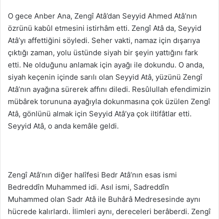
O gece Anber Ana, Zengî Atâ’dan Seyyid Ahmed Atâ’nın
özrünü kabûl etmesini istirhâm etti. Zengî Atâ da, Seyyid
Atâ’yı affettiğini söyledi. Seher vakti, namaz için dışarıya
çıktığı zaman, yolu üstünde siyah bir şeyin yattığını fark
etti. Ne olduğunu anlamak için ayağı ile dokundu. O anda,
siyah keçenin içinde sarılı olan Seyyid Atâ, yüzünü Zengî
Atâ’nın ayağına sürerek affını diledi. Resûlullah efendimizin
mübârek torununa ayağıyla dokunmasına çok üzülen Zengî
Atâ, gönlünü almak için Seyyid Atâ’ya çok iltifâtlar etti.
Seyyid Atâ, o anda kemâle geldi.
Zengî Atâ’nın diğer halîfesi Bedr Atâ’nın esas ismi
Bedreddîn Muhammed idi. Asıl ismi, Sadreddîn
Muhammed olan Sadr Atâ ile Buhârâ Medresesinde aynı
hücrede kalırlardı. İlimleri aynı, dereceleri berâberdi. Zengî