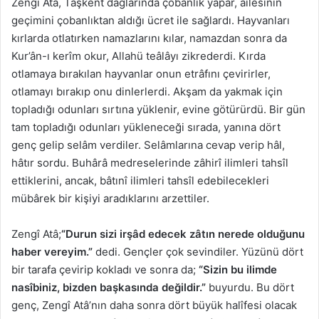
Zengî Atâ, Taşkent dağlarında çobanlık yapar, âilesinin
geçimini çobanlıktan aldığı ücret ile sağlardı. Hayvanları
kırlarda otlatırken namazlarını kılar, namazdan sonra da
Kur’ân-ı kerîm okur, Allahü teâlâyı zikrederdi. Kırda
otlamaya bırakılan hayvanlar onun etrâfını çevirirler,
otlamayı bırakıp onu dinlerlerdi. Akşam da yakmak için
topladığı odunları sırtına yüklenir, evine götürürdü. Bir gün
tam topladığı odunları yükleneceği sırada, yanına dört
genç gelip selâm verdiler. Selâmlarına cevap verip hâl,
hâtır sordu. Buhârâ medreselerinde zâhirî ilimleri tahsîl
ettiklerini, ancak, bâtınî ilimleri tahsîl edebilecekleri
mübârek bir kişiyi aradıklarını arzettiler.
Zengî Atâ;
“Durun sizi irşâd edecek zâtın nerede olduğunu
haber vereyim.”
dedi. Gençler çok sevindiler. Yüzünü dört
bir tarafa çevirip kokladı ve sonra da;
“Sizin bu ilimde
nasîbiniz, bizden başkasında değildir.”
buyurdu. Bu dört
genç, Zengî Atâ’nın daha sonra dört büyük halîfesi olacak