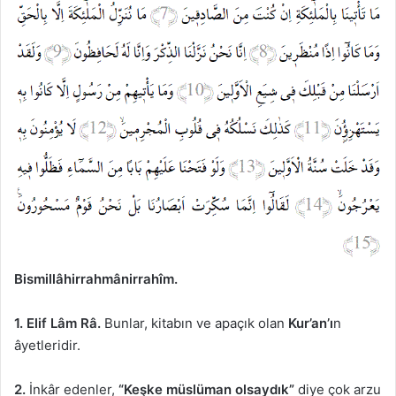
Bismillâhirrahmânirrahîm.
1. Elif Lâm Râ.
Bunlar, kitabın ve apaçık olan
Kur’an’ı
n
âyetleridir.
2.
İnkâr edenler,
“Keşke müslüman olsaydık”
diye çok arzu