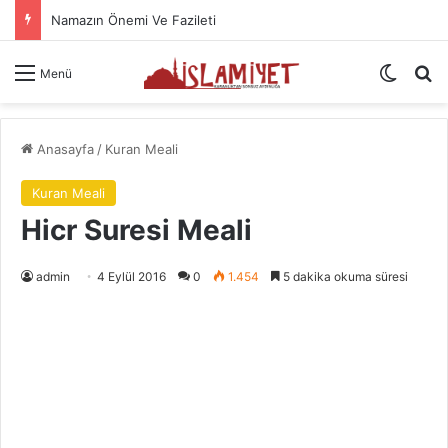
Namazın Önemi Ve Fazileti
Dış gö
A
Menü
Anasayfa
/
Kuran Meali
Kuran Meali
Hicr Suresi Meali
admin
4 Eylül 2016
0
1.454
5 dakika okuma süresi