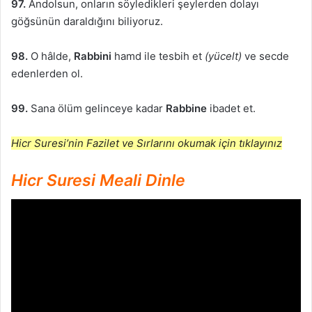
97.
Andolsun, onların söyledikleri şeylerden dolayı
göğsünün daraldığını biliyoruz.
98.
O hâlde,
Rabbini
hamd ile tesbih et
(yücelt)
ve secde
edenlerden ol.
99.
Sana ölüm gelinceye kadar
Rabbine
ibadet et.
Hicr Suresi’nin Fazilet ve Sırlarını okumak için tıklayınız
Hicr Suresi Meali Dinle