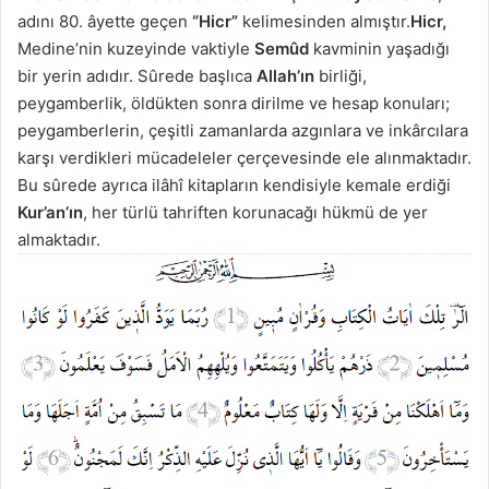
adını 80. âyette geçen
“Hicr”
kelimesinden almıştır.
Hicr,
Medine’nin kuzeyinde vaktiyle
Semûd
kavminin yaşadığı
bir yerin adıdır. Sûrede başlıca
Allah’ın
birliği,
peygamberlik, öldükten sonra dirilme ve hesap konuları;
peygamberlerin, çeşitli zamanlarda azgınlara ve inkârcılara
karşı verdikleri mücadeleler çerçevesinde ele alınmaktadır.
Bu sûrede ayrıca ilâhî kitapların kendisiyle kemale erdiği
Kur’an’ın
, her türlü tahriften korunacağı hükmü de yer
almaktadır.