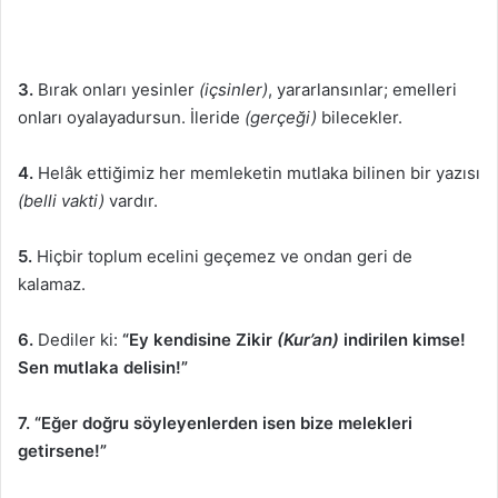
3.
Bırak onları yesinler
(içsinler)
, yararlansınlar; emelleri
onları oyalayadursun. İleride
(gerçeği)
bilecekler.
4.
Helâk ettiğimiz her memleketin mutlaka bilinen bir yazısı
(belli vakti)
vardır.
5.
Hiçbir toplum ecelini geçemez ve ondan geri de
kalamaz.
6.
Dediler ki:
“Ey kendisine Zikir
(Kur’an)
indirilen kimse!
Sen mutlaka delisin!”
7.
“Eğer doğru söyleyenlerden isen bize melekleri
getirsene!”