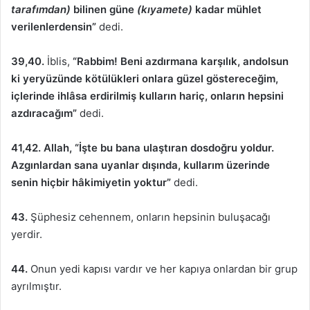
tarafımdan)
bilinen güne
(kıyamete)
kadar mühlet
verilenlerdensin”
dedi.
39,40.
İblis,
“Rabbim! Beni azdırmana karşılık, andolsun
ki yeryüzünde kötülükleri onlara güzel göstereceğim,
içlerinde ihlâsa erdirilmiş kulların hariç, onların hepsini
azdıracağım”
dedi.
41,42.
Allah, “İşte bu bana ulaştıran dosdoğru yoldur.
Azgınlardan sana uyanlar dışında, kullarım üzerinde
senin hiçbir hâkimiyetin yoktur”
dedi.
43.
Şüphesiz cehennem, onların hepsinin buluşacağı
yerdir.
44.
Onun yedi kapısı vardır ve her kapıya onlardan bir grup
ayrılmıştır.