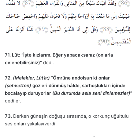
71. Lût: “İşte kızlarım. Eğer yapacaksanız (onlarla
evlenebilirsiniz)”
dedi.
72.
(Melekler, Lût’a:)
“Ömrüne andolsun ki onlar
(şehvetten)
gözleri dönmüş hâlde, sarhoşlukları içinde
bocalayıp duruyorlar
(Bu durumda asla seni dinlemezler)
”
dediler.
73.
Derken güneşin doğuşu sırasında, o korkunç uğultulu
ses onları yakalayıverdi.