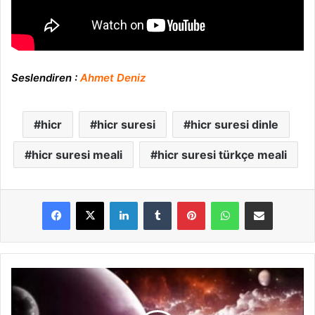
Seslendiren :
Ahmet Deniz
hicr
hicr suresi
hicr suresi dinle
hicr suresi meali
hicr suresi türkçe meali
LinkedIn
Tumblr
Pinterest
WhatsApp
E-Posta ile paylaş
N
a
h