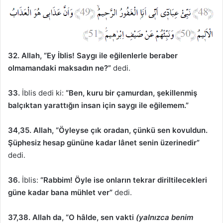
32. Allah, “Ey İblis! Saygı ile eğilenlerle beraber
olmamandaki maksadın ne?”
dedi.
33.
İblis dedi ki:
“Ben, kuru bir çamurdan, şekillenmiş
balçıktan yarattığın insan için saygı ile eğilemem.”
34,35. Allah, “Öyleyse çık oradan, çünkü sen kovuldun.
Şüphesiz hesap gününe kadar lânet senin üzerinedir”
dedi.
36.
İblis:
“Rabbim! Öyle ise onların tekrar diriltilecekleri
güne kadar bana mühlet ver”
dedi.
37,38. Allah da, “O hâlde, sen vakti
(yalnızca benim