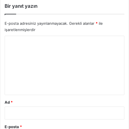
Bir yanıt yazın
E-posta adresiniz yayınlanmayacak.
Gerekli alanlar
*
ile
işaretlenmişlerdir
Y
o
r
u
m
*
Ad
*
E-posta
*