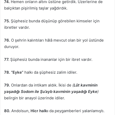
74.
Hemen onların altını üstüne getirdik. Üzerlerine de
balçıktan pişirilmiş taşlar yağdırdık.
75.
Şüphesiz bunda düşünüp görebilen kimseler için
ibretler vardır.
76.
O şehrin kalıntıları hâlâ mevcut olan bir yol üstünde
duruyor.
77.
Şüphesiz bunda inananlar için bir ibret vardır.
78. “Eyke”
halkı da şüphesiz zalim idiler.
79.
Onlardan da intikam aldık. İkisi de
(
Lût
kavminin
yaşadığı Sodom ile Şu’ayb kavminin yaşadığı Eyke
)
belirgin bir anayol üzerinde idiler.
80.
Andolsun,
Hicr halkı
da peygamberleri yalanlamıştı.