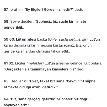
57.
İbrahim, “Ey Elçiler! Göreviniz nedir?”
dedi.
58.
Şöyle dediler:
“Şüphesiz biz suçlu bir millete
gönderildik.
59,60. Lût’un
ailesi başka
(Onlar suçlu değillerdir).
Lût’un
karısı dışında onların hepsini kurtaracağız. Biz, onun
geride kalanlardan olmasını takdir ettik.
61,62.
Elçiler
(melekler)
Lût’un
ailesine gelince,
Lût
onlara,
“Gerçekten siz tanınmayan kimselersiniz”
dedi.
63.
Dediler ki:
“Evet, fakat biz sana
(kavminin)
şüphe
etmekte olduğu azabı getirdik.”
64.“Biz, sana gerçeği getirdik. Şüphesiz biz doğru
söyleyenleriz.”