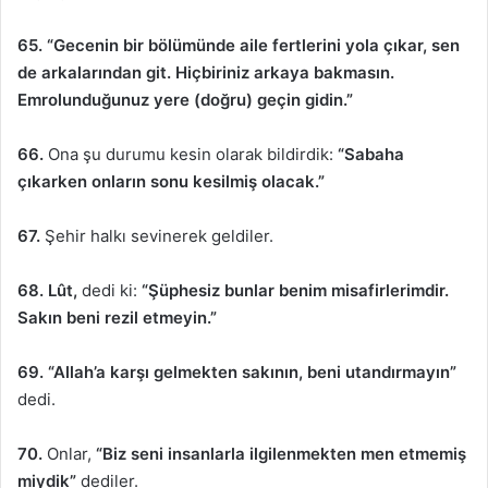
65. “Gecenin bir bölümünde aile fertlerini yola çıkar, sen
de arkalarından git. Hiçbiriniz arkaya bakmasın.
Emrolunduğunuz yere (doğru) geçin gidin.”
66.
Ona şu durumu kesin olarak bildirdik:
“Sabaha
çıkarken onların sonu kesilmiş olacak.”
67.
Şehir halkı sevinerek geldiler.
68.
Lût,
dedi ki:
“Şüphesiz bunlar benim misafirlerimdir.
Sakın beni rezil etmeyin.”
69. “Allah’a karşı gelmekten sakının, beni utandırmayın”
dedi.
70.
Onlar,
“Biz seni insanlarla ilgilenmekten men etmemiş
miydik”
dediler.