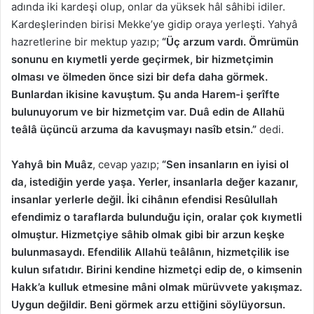
adında iki kardeşi olup, onlar da yüksek hâl sâhibi idiler.
Kardeşlerinden birisi Mekke’ye gidip oraya yerleşti. Yahyâ
hazretlerine bir mektup yazıp;
“Üç arzum vardı. Ömrümün
sonunu en kıymetli yerde geçirmek, bir hizmetçimin
olması ve ölmeden önce sizi bir defa daha görmek.
Bunlardan ikisine kavuştum. Şu anda Harem-i şerîfte
bulunuyorum ve bir hizmetçim var. Duâ edin de Allahü
teâlâ üçüncü arzuma da kavuşmayı nasîb etsin.”
dedi.
Yahyâ bin Muâz
, cevap yazıp;
“Sen insanların en iyisi ol
da, istediğin yerde yaşa. Yerler, insanlarla değer kazanır,
insanlar yerlerle değil. İki cihânın efendisi Resûlullah
efendimiz o taraflarda bulunduğu için, oralar çok kıymetli
olmuştur. Hizmetçiye sâhib olmak gibi bir arzun keşke
bulunmasaydı. Efendilik Allahü teâlânın, hizmetçilik ise
kulun sıfatıdır. Birini kendine hizmetçi edip de, o kimsenin
Hakk’a kulluk etmesine mâni olmak mürüvvete yakışmaz.
Uygun değildir. Beni görmek arzu ettiğini söylüyorsun.