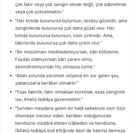
çok fakir veya çok zengin olmak değil, çok sabretmek
veya çok şükretmektir.”
“Her kimde bulunursa bulunsun, tevâzu güzeldir, ama
zenginlerde bulunursa çok daha güzel olur. Her
kimde bulunursa bulunsun, kibir çirkindir. Ama,
fakirlerde bulunursa çok daha çirkin olur.”
“Bir müslümanı medhedemiyorsan, bâri kötüleme.
Faydalı olamıyorsan bâri zararlı olma,
sevindiremiyorsan hiç olmazsa üzme.”
“Allah yolunda yürümek istiyene en zor gelen şey,
yabancılarla berâber olmaktır.”
“Esas fakirlik, fakir olmaktan korkmak, esas zenginlik
ise, Allahü teâlâya güvenmektir.”
“Senden meydana gelen bir hatâ sebebiyle seni özür
dilemeye mecbur eden, berâber olduğunuzda
kendisine müdârâ etmen icâbeden ve kendisine,
(Allahü teâlâya duâ ettiğinde beni de hatırla) demeye