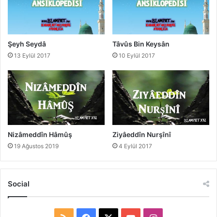
Şeyh Seydâ
Tâvûs Bin Keysân
13 Eylül 2017
10 Eylül 2017
Nizâmeddîn Hâmûş
Ziyâeddîn Nurşînî
19 Ağustos 2019
4 Eylül 2017
Social