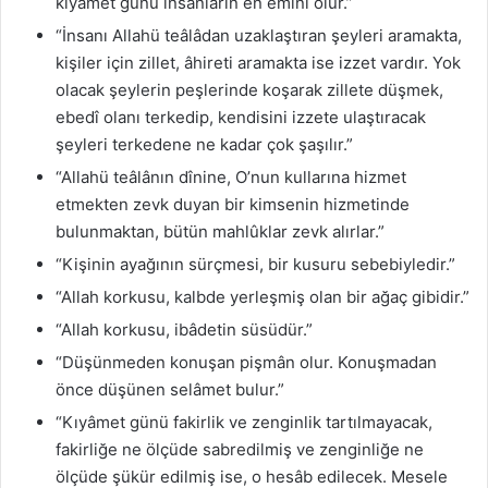
kıyâmet günü insanların en emîni olur.”
“İnsanı Allahü teâlâdan uzaklaştıran şeyleri aramakta,
kişiler için zillet, âhireti aramakta ise izzet vardır. Yok
olacak şeylerin peşlerinde koşarak zillete düşmek,
ebedî olanı terkedip, kendisini izzete ulaştıracak
şeyleri terkedene ne kadar çok şaşılır.”
“Allahü teâlânın dînine, O’nun kullarına hizmet
etmekten zevk duyan bir kimsenin hizmetinde
bulunmaktan, bütün mahlûklar zevk alırlar.”
“Kişinin ayağının sürçmesi, bir kusuru sebebiyledir.”
“Allah korkusu, kalbde yerleşmiş olan bir ağaç gibidir.”
“Allah korkusu, ibâdetin süsüdür.”
“Düşünmeden konuşan pişmân olur. Konuşmadan
önce düşünen selâmet bulur.”
“Kıyâmet günü fakirlik ve zenginlik tartılmayacak,
fakirliğe ne ölçüde sabredilmiş ve zenginliğe ne
ölçüde şükür edilmiş ise, o hesâb edilecek. Mesele