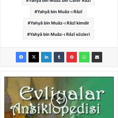
Yahyâ bin Muâz bin Câfer Râzî
Yahyâ bin Muâz-ı Râzî
Yahyâ bin Muâz-ı Râzî kimdir
Yahyâ bin Muâz-ı Râzî sözleri
LinkedIn
Tumblr
Pinterest
WhatsApp
E-Posta ile paylaş
Y
a
h
y
â
Ş
i