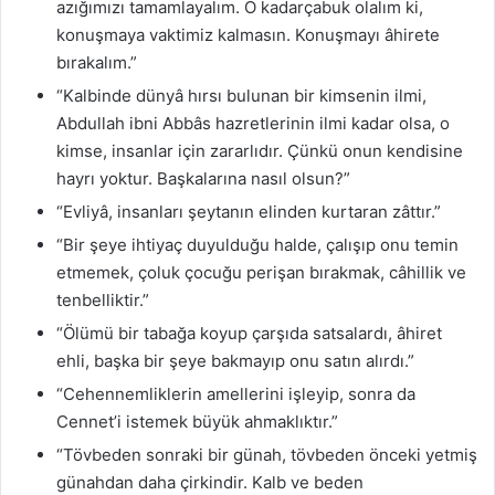
azığımızı tamamlayalım. O kadarçabuk olalım ki,
konuşmaya vaktimiz kalmasın. Konuşmayı âhirete
bırakalım.”
“Kalbinde dünyâ hırsı bulunan bir kimsenin ilmi,
Abdullah ibni Abbâs hazretlerinin ilmi kadar olsa, o
kimse, insanlar için zararlıdır. Çünkü onun kendisine
hayrı yoktur. Başkalarına nasıl olsun?”
“Evliyâ, insanları şeytanın elinden kurtaran zâttır.”
“Bir şeye ihtiyaç duyulduğu halde, çalışıp onu temin
etmemek, çoluk çocuğu perişan bırakmak, câhillik ve
tenbelliktir.”
“Ölümü bir tabağa koyup çarşıda satsalardı, âhiret
ehli, başka bir şeye bakmayıp onu satın alırdı.”
“Cehennemliklerin amellerini işleyip, sonra da
Cennet’i istemek büyük ahmaklıktır.”
“Tövbeden sonraki bir günah, tövbeden önceki yetmiş
günahdan daha çirkindir. Kalb ve beden