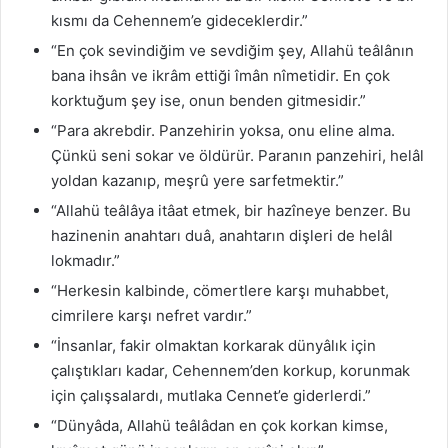
kısmı da Cehennem’e gideceklerdir.”
“En çok sevindiğim ve sevdiğim şey, Allahü teâlânın
bana ihsân ve ikrâm ettiği îmân nîmetidir. En çok
korktuğum şey ise, onun benden gitmesidir.”
“Para akrebdir. Panzehirin yoksa, onu eline alma.
Çünkü seni sokar ve öldürür. Paranın panzehiri, helâl
yoldan kazanıp, meşrû yere sarfetmektir.”
“Allahü teâlâya itâat etmek, bir hazîneye benzer. Bu
hazinenin anahtarı duâ, anahtarın dişleri de helâl
lokmadır.”
“Herkesin kalbinde, cömertlere karşı muhabbet,
cimrilere karşı nefret vardır.”
“İnsanlar, fakir olmaktan korkarak dünyâlık için
çalıştıkları kadar, Cehennem’den korkup, korunmak
için çalışsalardı, mutlaka Cennet’e giderlerdi.”
“Dünyâda, Allahü teâlâdan en çok korkan kimse,