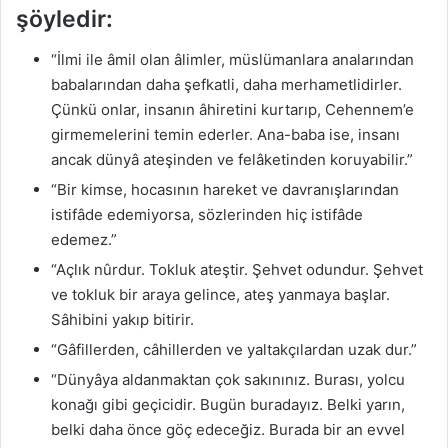
şöyledir:
“İlmi ile âmil olan âlimler, müslümanlara analarından
babalarından daha şefkatli, daha merhametlidirler.
Çünkü onlar, insanın âhiretini kurtarıp, Cehennem’e
girmemelerini temin ederler. Ana-baba ise, insanı
ancak dünyâ ateşinden ve felâketinden koruyabilir.”
“Bir kimse, hocasının hareket ve davranışlarından
istifâde edemiyorsa, sözlerinden hiç istifâde
edemez.”
“Açlık nûrdur. Tokluk ateştir. Şehvet odundur. Şehvet
ve tokluk bir araya gelince, ateş yanmaya başlar.
Sâhibini yakıp bitirir.
“Gâfillerden, câhillerden ve yaltakçılardan uzak dur.”
“Dünyâya aldanmaktan çok sakınınız. Burası, yolcu
konağı gibi geçicidir. Bugün buradayız. Belki yarın,
belki daha önce göç edeceğiz. Burada bir an evvel