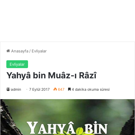
Anasayfa
/
Evliyalar
Evliyalar
Yahyâ bin Muâz-ı Râzî
admin
7 Eylül 2017
647
4 dakika okuma süresi