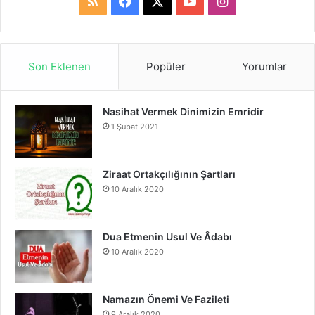
R
F
X
Y
I
S
a
o
n
S
c
u
s
Son Eklenen
Popüler
Yorumlar
e
T
t
Nasihat Vermek Dinimizin Emridir
b
u
a
1 Şubat 2021
o
b
g
o
e
r
Ziraat Ortakçılığının Şartları
10 Aralık 2020
k
a
m
Dua Etmenin Usul Ve Âdabı
10 Aralık 2020
Namazın Önemi Ve Fazileti
9 Aralık 2020