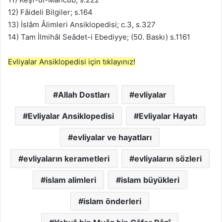
12) Fâideli Bilgiler; s.164
13) İslâm Âlimleri Ansiklopedisi; c.3, s.327
14) Tam İlmihâl Seâdet-i Ebediyye; (50. Baskı) s.1161
Evliyalar Ansiklopedisi için tıklayınız!
Allah Dostları
evliyalar
Evliyalar Ansiklopedisi
Evliyalar Hayatı
evliyalar ve hayatları
evliyaların kerametleri
evliyaların sözleri
islam alimleri
islam büyükleri
islam önderleri