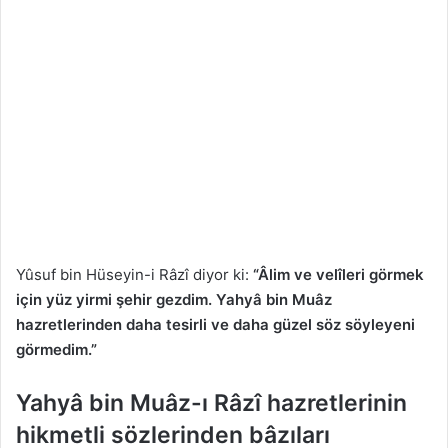
Yûsuf bin Hüseyin-i Râzî diyor ki:
“Âlim ve velîleri görmek
için yüz yirmi şehir gezdim. Yahyâ bin Muâz
hazretlerinden daha tesirli ve daha güzel söz söyleyeni
görmedim.”
Yahyâ bin Muâz-ı Râzî hazretlerinin
hikmetli sözlerinden bâzıları