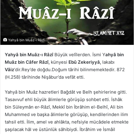
Yahyâ bin Muâz-ı Râzî
Yahyâ bin Muâz-ı Râzî
Büyük velîlerden. İsmi Y
ahyâ bin
Muâz bin Câfer Râzî,
künyesi
Ebû Zekeriyyâ,
lakabı
Vâiz
‘dir.Rey’de doğdu.Doğum târihi bilinmemektedir. 872
(H.258) târihinde Nişâbur’da vefât etti.
Yahyâ bin Muâz hazretleri Bağdât ve Belh şehirlerine gitti.
Tasavvuf ehli büyük âlimlerle görüşüp sohbet etti. İshâk
bin Süleymân er-Râzî, Mekkî bin İbrâhim el-Belhî, Ali bin
Muhammed ve başka âlimlerle görüşüp, kendilerinden ilim
tahsil etti. İlim, amel ve ahlâkta, nefsiyle mücâdele etmekte
şaşılacak hâl ve üstünlük sâhibiydi. İbrâhim ve İsmâil