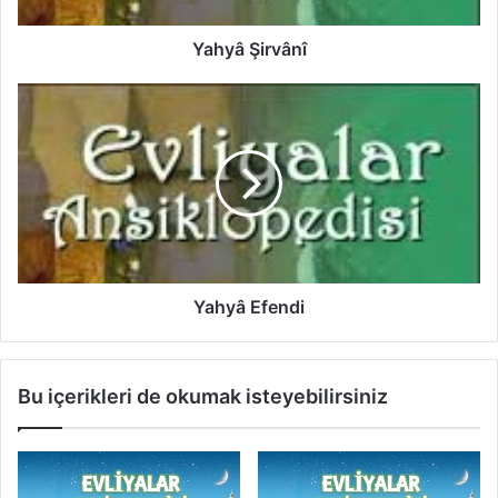
r
v
â
Yahyâ Şirvânî
n
î
Y
a
h
y
â
E
f
e
n
d
Yahyâ Efendi
i
Bu içerikleri de okumak isteyebilirsiniz