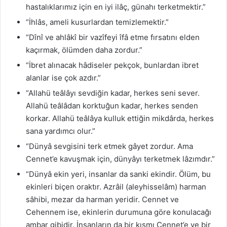
hastalıklarımız için en iyi ilâç, günahı terketmektir.”
“İhlâs, ameli kusurlardan temizlemektir.”
“Dînî ve ahlâkî bir vazîfeyi îfâ etme fırsatını elden
kaçırmak, ölümden daha zordur.”
“İbret alınacak hâdiseler pekçok, bunlardan ibret
alanlar ise çok azdır.”
“Allahü teâlâyı sevdiğin kadar, herkes seni sever.
Allahü teâlâdan korktuğun kadar, herkes senden
korkar. Allahü teâlâya kulluk ettiğin mikdârda, herkes
sana yardımcı olur.”
“Dünyâ sevgisini terk etmek gâyet zordur. Ama
Cennet’e kavuşmak için, dünyâyı terketmek lâzımdır.”
“Dünyâ ekin yeri, insanlar da sanki ekindir. Ölüm, bu
ekinleri biçen oraktır. Azrâil (aleyhisselâm) harman
sâhibi, mezar da harman yeridir. Cennet ve
Cehennem ise, ekinlerin durumuna göre konulacağı
ambar gibidir. İnsanların da bir kısmı Cennet’e ve bir