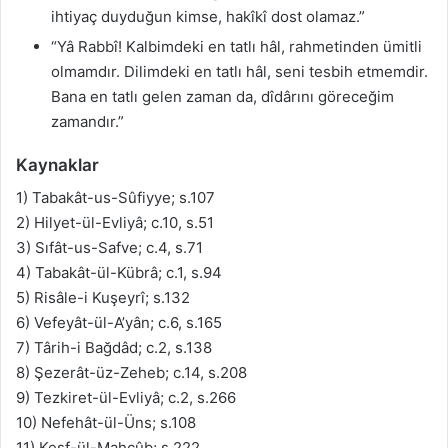
ihtiyaç duyduğun kimse, hakîkî dost olamaz.”
“Yâ Rabbî! Kalbimdeki en tatlı hâl, rahmetinden ümitli
olmamdır. Dilimdeki en tatlı hâl, seni tesbih etmemdir.
Bana en tatlı gelen zaman da, dîdârını göreceğim
zamandır.”
Kaynaklar
1) Tabakât-us-Sûfiyye; s.107
2) Hilyet-ül-Evliyâ; c.10, s.51
3) Sıfât-us-Safve; c.4, s.71
4) Tabakât-ül-Kübrâ; c.1, s.94
5) Risâle-i Kuşeyrî; s.132
6) Vefeyât-ül-A’yân; c.6, s.165
7) Târih-i Bağdâd; c.2, s.138
8) Şezerât-üz-Zeheb; c.14, s.208
9) Tezkiret-ül-Evliyâ; c.2, s.266
10) Nefehât-ül-Üns; s.108
11) Keşf-ül-Mahcûb; s.222