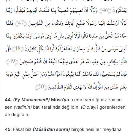
44.
(Ey Muhammed!)
Mûsâ’ya
o emri verdiğimiz zaman
sen
(vadinin)
batı tarafında değildin.
(O olayı)
görenlerden
de değildin.
45.
Fakat biz
(Mûsâ’dan sonra)
birçok nesiller meydana