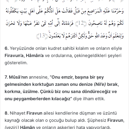
6.
Yeryüzünde onları kudret sahibi kılalım ve onların eliyle
Firavun’a, Hâmân’a
ve ordularına, çekinegeldikleri şeyleri
gösterelim.
7.
Mûsâ’nın
annesine,
“Onu emzir, başına bir şey
gelmesinden korktuğun zaman onu denize
(Nil’e)
bırak,
korkma, üzülme. Çünkü biz onu sana döndüreceğiz ve
onu peygamberlerden kılacağız”
diye ilham ettik.
8.
Nihayet
Firavun
ailesi kendilerine düşman ve üzüntü
kaynağı olacak olan o çocuğu bulup aldı. Şüphesiz
Firavun
,
(veziri)
Hâmân
ve onların askerleri hata yapıyorlardı.