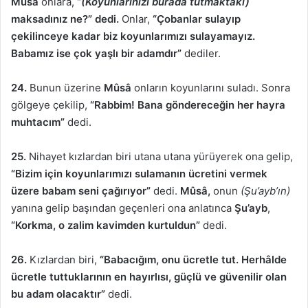
Mûsâ
onlara,
“
(Koyunlarınızı burada tutmaktaki)
maksadınız ne?” dedi.
Onlar,
“Çobanlar sulayıp
çekilinceye kadar biz koyunlarımızı sulayamayız.
Babamız ise çok yaşlı bir adamdır”
dediler.
24.
Bunun üzerine
Mûsâ
onların koyunlarını suladı. Sonra
gölgeye çekilip,
“Rabbim! Bana göndereceğin her hayra
muhtacım”
dedi.
25.
Nihayet kızlardan biri utana utana yürüyerek ona gelip,
“Bizim için koyunlarımızı sulamanın ücretini vermek
üzere babam seni çağırıyor”
dedi.
Mûsâ,
onun
(Şu’ayb’ın)
yanına gelip başından geçenleri ona anlatınca
Şu’ayb
,
“Korkma, o zalim kavimden kurtuldun”
dedi.
26.
Kızlardan biri,
“Babacığım, onu ücretle tut. Herhâlde
ücretle tuttuklarının en hayırlısı, güçlü ve güvenilir olan
bu adam olacaktır”
dedi.