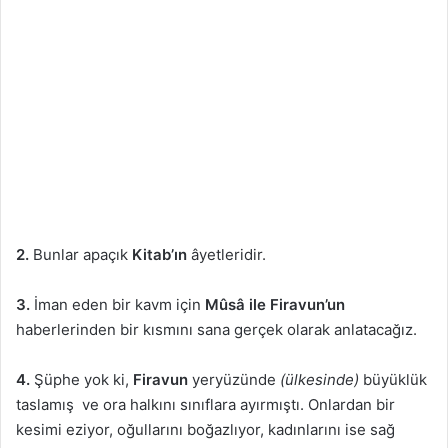
2.
Bunlar apaçık
Kitab’ın
âyetleridir.
3.
İman eden bir kavm için
Mûsâ ile Firavun’un
haberlerinden bir kısmını sana gerçek olarak anlatacağız.
4.
Şüphe yok ki,
Firavun
yeryüzünde
(ülkesinde)
büyüklük
taslamış ve ora halkını sınıflara ayırmıştı. Onlardan bir
kesimi eziyor, oğullarını boğazlıyor, kadınlarını ise sağ