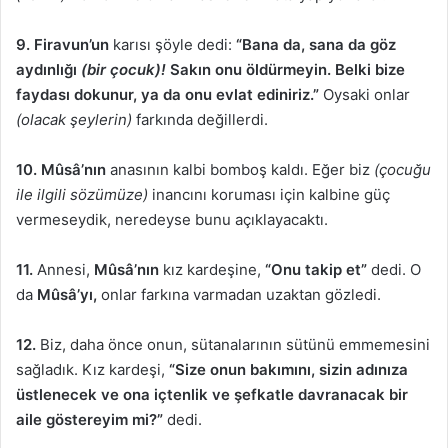
9.
Firavun’un
karısı şöyle dedi:
“Bana da, sana da göz
aydınlığı
(bir çocuk)!
Sakın onu öldürmeyin. Belki bize
faydası dokunur, ya da onu evlat ediniriz.”
Oysaki onlar
(olacak şeylerin)
farkında değillerdi.
10.
Mûsâ’nın
anasının kalbi bomboş kaldı. Eğer biz
(çocuğu
ile ilgili sözümüze)
inancını koruması için kalbine güç
vermeseydik, neredeyse bunu açıklayacaktı.
11.
Annesi,
Mûsâ’nın
kız kardeşine,
“Onu takip et”
dedi. O
da
Mûsâ’yı,
onlar farkına varmadan uzaktan gözledi.
12.
Biz, daha önce onun, sütanalarının sütünü emmemesini
sağladık. Kız kardeşi,
“Size onun bakımını, sizin adınıza
üstlenecek ve ona içtenlik ve şefkatle davranacak bir
aile göstereyim mi?”
dedi.