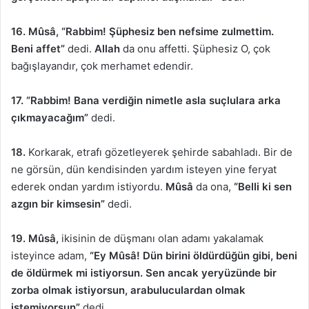
16.
Mûsâ, “Rabbim! Şüphesiz ben nefsime zulmettim.
Beni affet”
dedi.
Allah
da onu affetti. Şüphesiz O, çok
bağışlayandır, çok merhamet edendir.
17. “Rabbim!
Bana verdiğin nimetle asla suçlulara arka
çıkmayacağım”
dedi.
18.
Korkarak, etrafı gözetleyerek şehirde sabahladı. Bir de
ne görsün, dün kendisinden yardım isteyen yine feryat
ederek ondan yardım istiyordu.
Mûsâ
da ona,
“Belli ki sen
azgın bir kimsesin”
dedi.
19. Mûsâ,
ikisinin de düşmanı olan adamı yakalamak
isteyince adam,
“Ey Mûsâ! Dün birini öldürdüğün gibi, beni
de öldürmek mi istiyorsun. Sen ancak yeryüzünde bir
zorba olmak istiyorsun, arabuluculardan olmak
istemiyorsun”
dedi.