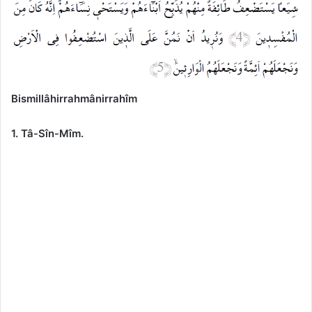
Bismillâhirrahmânirrahîm
1. Tâ-Sîn-Mîm.