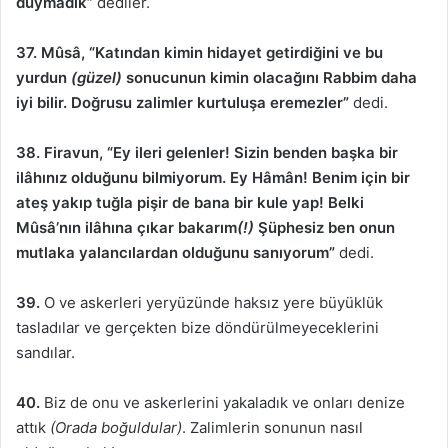
duymadık”
dediler.
37. Mûsâ,
“Katından kimin hidayet getirdiğini ve bu
yurdun
(güzel)
sonucunun kimin olacağını Rabbim daha
iyi bilir. Doğrusu zalimler kurtuluşa eremezler”
dedi.
38. Firavun,
“Ey ileri gelenler! Sizin benden başka bir
ilâhınız olduğunu bilmiyorum. Ey Hâmân! Benim için bir
ateş yakıp tuğla pişir de bana bir kule yap! Belki
Mûsâ’nın ilâhına çıkar bakarım
(!)
Şüphesiz ben onun
mutlaka yalancılardan olduğunu sanıyorum”
dedi.
39.
O ve askerleri yeryüzünde haksız yere büyüklük
tasladılar ve gerçekten bize döndürülmeyeceklerini
sandılar.
40.
Biz de onu ve askerlerini yakaladık ve onları denize
attık
(Orada boğuldular)
. Zalimlerin sonunun nasıl