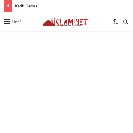
Kadir Gecesi
Dış gö
A
Menü