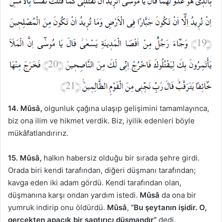
14. Mûsâ,
olgunluk çağına ulaşıp gelişimini tamamlayınca,
biz ona ilim ve hikmet verdik. Biz, iyilik edenleri böyle
mükâfatlandırırız.
15.
Mûsâ,
halkın habersiz olduğu bir sırada şehre girdi.
Orada biri kendi tarafından, diğeri düşmanı tarafından;
kavga eden iki adam gördü. Kendi tarafından olan,
düşmanına karşı ondan yardım istedi.
Mûsâ
da ona bir
yumruk indirip onu öldürdü.
Mûsâ
,
“Bu şeytanın işidir. O,
gerçekten apaçık bir saptırıcı düşmandır”
dedi.