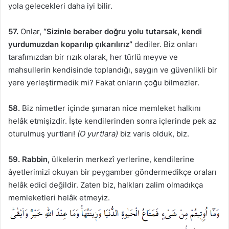
yola gelecekleri daha iyi bilir.
57.
Onlar,
“Sizinle beraber doğru yolu tutarsak, kendi
yurdumuzdan koparılıp çıkarılırız”
dediler. Biz onları
tarafımızdan bir rızık olarak, her türlü meyve ve
mahsullerin kendisinde toplandığı, saygın ve güvenlikli bir
yere yerleştirmedik mi? Fakat onların çoğu bilmezler.
58.
Biz nimetler içinde şımaran nice memleket halkını
helâk etmişizdir. İşte kendilerinden sonra içlerinde pek az
oturulmuş yurtları!
(O yurtlara)
biz varis olduk, biz.
59.
Rabbin,
ülkelerin merkezî yerlerine, kendilerine
âyetlerimizi okuyan bir peygamber göndermedikçe oraları
helâk edici değildir. Zaten biz, halkları zalim olmadıkça
memleketleri helâk etmeyiz.