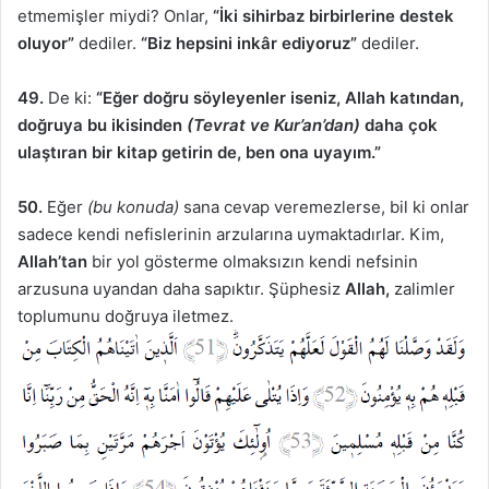
etmemişler miydi? Onlar,
“İki sihirbaz birbirlerine destek
oluyor”
dediler.
“Biz hepsini inkâr ediyoruz”
dediler.
49.
De ki:
“Eğer doğru söyleyenler iseniz, Allah katından,
doğruya bu ikisinden
(Tevrat ve Kur’an’dan)
daha çok
ulaştıran bir kitap getirin de, ben ona uyayım.”
50.
Eğer
(bu konuda)
sana cevap veremezlerse, bil ki onlar
sadece kendi nefislerinin arzularına uymaktadırlar. Kim,
Allah’tan
bir yol gösterme olmaksızın kendi nefsinin
arzusuna uyandan daha sapıktır. Şüphesiz
Allah,
zalimler
toplumunu doğruya iletmez.