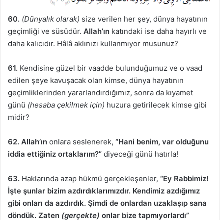
60.
(Dünyalık olarak)
size verilen her şey, dünya hayatının
geçimliği ve süsüdür.
Allah’ın
katındaki ise daha hayırlı ve
daha kalıcıdır. Hâlâ aklınızı kullanmıyor musunuz?
61.
Kendisine güzel bir vaadde bulunduğumuz ve o vaad
edilen şeye kavuşacak olan kimse, dünya hayatının
geçimliklerinden yararlandırdığımız, sonra da kıyamet
günü
(hesaba çekilmek için)
huzura getirilecek kimse gibi
midir?
62.
Allah’ın
onlara seslenerek,
“Hani benim, var olduğunu
iddia ettiğiniz ortaklarım?”
diyeceği günü hatırla!
63.
Haklarında azap hükmü gerçekleşenler,
“Ey Rabbimiz!
İşte şunlar bizim azdırdıklarımızdır. Kendimiz azdığımız
gibi onları da azdırdık. Şimdi de onlardan uzaklaşıp sana
döndük. Zaten
(gerçekte)
onlar bize tapmıyorlardı”