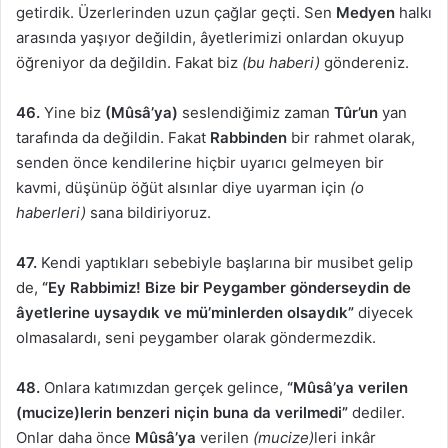
getirdik. Üzerlerinden uzun çağlar geçti. Sen
Medyen
halkı
arasında yaşıyor değildin, âyetlerimizi onlardan okuyup
öğreniyor da değildin. Fakat biz
(bu haberi)
göndereniz.
46.
Yine biz
(Mûsâ’ya)
seslendiğimiz zaman
Tûr’un
yan
tarafında da değildin. Fakat
Rabbinden
bir rahmet olarak,
senden önce kendilerine hiçbir uyarıcı gelmeyen bir
kavmi, düşünüp öğüt alsınlar diye uyarman için
(o
haberleri)
sana bildiriyoruz.
47.
Kendi yaptıkları sebebiyle başlarına bir musibet gelip
de,
“Ey Rabbimiz! Bize bir Peygamber gönderseydin de
âyetlerine uysaydık ve mü’minlerden olsaydık”
diyecek
olmasalardı, seni peygamber olarak göndermezdik.
48.
Onlara katımızdan gerçek gelince,
“Mûsâ’ya verilen
(mucize)lerin benzeri niçin buna da verilmedi”
dediler.
Onlar daha önce
Mûsâ’ya
verilen
(mucize)
leri inkâr