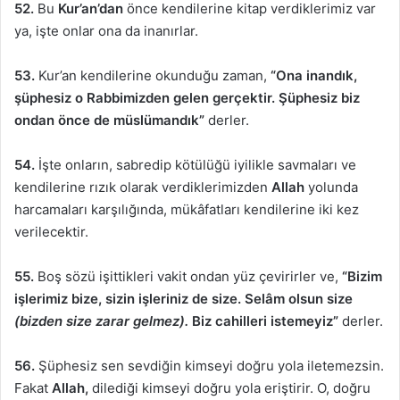
52.
Bu
Kur’an’dan
önce kendilerine kitap verdiklerimiz var
ya, işte onlar ona da inanırlar.
53.
Kur’an kendilerine okunduğu zaman,
“Ona inandık,
şüphesiz o Rabbimizden gelen gerçektir. Şüphesiz biz
ondan önce de müslümandık”
derler.
54.
İşte onların, sabredip kötülüğü iyilikle savmaları ve
kendilerine rızık olarak verdiklerimizden
Allah
yolunda
harcamaları karşılığında, mükâfatları kendilerine iki kez
verilecektir.
55.
Boş sözü işittikleri vakit ondan yüz çevirirler ve,
“Bizim
işlerimiz bize, sizin işleriniz de size. Selâm olsun size
(bizden size zarar gelmez).
Biz cahilleri istemeyiz”
derler.
56.
Şüphesiz sen sevdiğin kimseyi doğru yola iletemezsin.
Fakat
Allah,
dilediği kimseyi doğru yola eriştirir. O, doğru