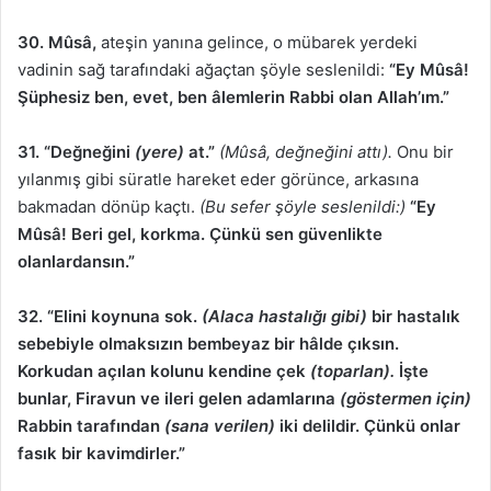
30. Mûsâ,
ateşin yanına gelince, o mübarek yerdeki
vadinin sağ tarafındaki ağaçtan şöyle seslenildi:
“Ey Mûsâ!
Şüphesiz ben, evet, ben âlemlerin Rabbi olan Allah’ım.”
31. “Değneğini
(yere)
at.”
(Mûsâ, değneğini attı).
Onu bir
yılanmış gibi süratle hareket eder görünce, arkasına
bakmadan dönüp kaçtı.
(Bu sefer şöyle seslenildi:)
“Ey
Mûsâ! Beri gel, korkma. Çünkü sen güvenlikte
olanlardansın.”
32. “Elini koynuna sok.
(Alaca hastalığı gibi)
bir hastalık
sebebiyle olmaksızın bembeyaz bir hâlde çıksın.
Korkudan açılan kolunu kendine çek
(toparlan).
İşte
bunlar, Firavun ve ileri gelen adamlarına
(göstermen için)
Rabbin tarafından
(sana verilen)
iki delildir. Çünkü onlar
fasık bir kavimdirler.”