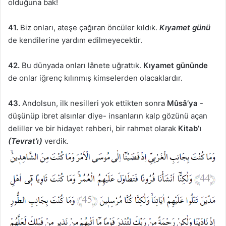
olduğuna bak!
41.
Biz onları, ateşe çağıran öncüler kıldık.
Kıyamet günü
de kendilerine yardım edilmeyecektir.
42.
Bu dünyada onları lânete uğrattık.
Kıyamet gününde
de onlar iğrenç kılınmış kimselerden olacaklardır.
43.
Andolsun, ilk nesilleri yok ettikten sonra
Mûsâ’ya
-
düşünüp ibret alsınlar diye- insanların kalp gözünü açan
deliller ve bir hidayet rehberi, bir rahmet olarak
Kitab’ı
(Tevrat’ı)
verdik.