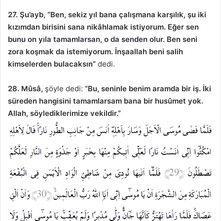
27. Şu’ayb,
“Ben, sekiz yıl bana çalışmana karşılık, şu iki
kızımdan birisini sana nikâhlamak istiyorum. Eğer sen
bunu on yıla tamamlarsan, o da senden olur. Ben seni
zora koşmak da istemiyorum. İnşaallah beni salih
kimselerden bulacaksın”
dedi.
28. Mûsâ,
şöyle dedi:
“Bu, seninle benim aramda bir iş. İki
süreden hangisini tamamlarsam bana bir husûmet yok.
Allah, söylediklerimize vekildir.”