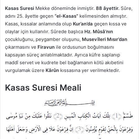
Kasas Suresi
Mekke döneminde inmiştir.
88 âyettir.
Sûre,
adını 25. âyette geçen
“el-Kasas”
kelimesinden almıştır.
Kasas, kıssalar anlamında olup
Kur’an’da
geçen kıssa ve
olaylar için kullanılır. Sûrede başlıca
Hz. Mûsâ’nın
çocukluğunu, peygamber oluşunu,
Musevîleri Mısır’dan
çıkarmasını ve
Firavun
ile ordusunun boğulmasını
kapsayan süreç anlatılmaktadır. Ayrıca küfre saplanıp
maddî servet ve kudrete bel bağlamanın kötü akıbetini
vurgulamak üzere
Kârûn
kıssasına yer verilmektedir.
Kasas Suresi Meali