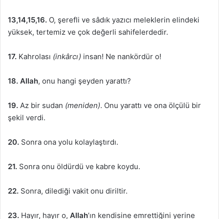
13,14,15,16.
O, şerefli ve sâdık yazıcı meleklerin elindeki
yüksek, tertemiz ve çok değerli sahifelerdedir.
17.
Kahrolası
(inkârcı)
insan! Ne nankördür o!
18. Allah
, onu hangi şeyden yarattı?
19.
Az bir sudan
(meniden)
. Onu yarattı ve ona ölçülü bir
şekil verdi.
20.
Sonra ona yolu kolaylaştırdı.
21.
Sonra onu öldürdü ve kabre koydu.
22.
Sonra, dilediği vakit onu diriltir.
23.
Hayır, hayır o,
Allah
’ın kendisine emrettiğini yerine