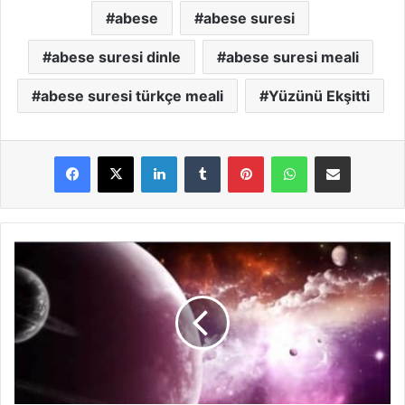
abese
abese suresi
abese suresi dinle
abese suresi meali
abese suresi türkçe meali
Yüzünü Ekşitti
LinkedIn
Tumblr
Pinterest
WhatsApp
E-Posta ile paylaş
T
e
k
v
i
r
S
u
r