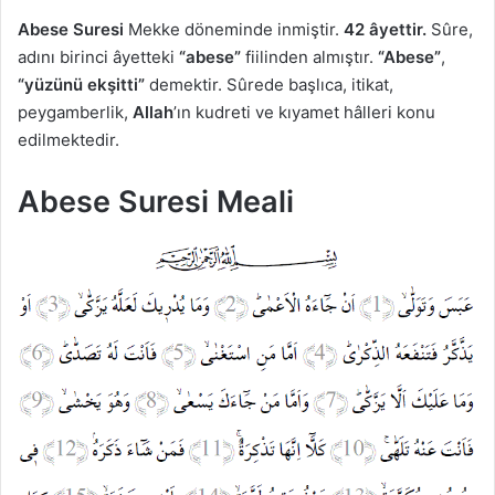
Abese Suresi
Mekke döneminde inmiştir.
42 âyettir.
Sûre,
adını birinci âyetteki
“abese”
fiilinden almıştır.
“Abese”
,
“yüzünü ekşitti”
demektir. Sûrede başlıca, itikat,
peygamberlik,
Allah
’ın kudreti ve kıyamet hâlleri konu
edilmektedir.
Abese Suresi Meali