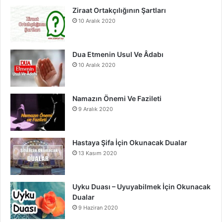
o
e
r
Ziraat Ortakçılığının Şartları
10 Aralık 2020
k
a
m
Dua Etmenin Usul Ve Âdabı
10 Aralık 2020
Namazın Önemi Ve Fazileti
9 Aralık 2020
Hastaya Şifa İçin Okunacak Dualar
13 Kasım 2020
Uyku Duası – Uyuyabilmek İçin Okunacak
Dualar
9 Haziran 2020