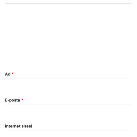
Y
o
r
u
m
*
Ad
*
E-posta
*
İnternet sitesi