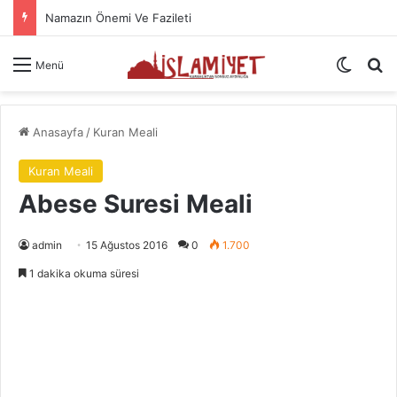
Namazın Önemi Ve Fazileti
Dış gö
A
Menü
Anasayfa
/
Kuran Meali
Kuran Meali
Abese Suresi Meali
admin
15 Ağustos 2016
0
1.700
1 dakika okuma süresi