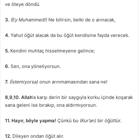
ve öteye döndü.
3.
(Ey Muhammed!)
Ne bilirsin, belki de o arınacak,
4.
Yahut öğüt alacak da bu öğüt kendisine fayda verecek.
5.
Kendini muhtaç hissetmeyene gelince;
6.
Sen, ona yöneliyorsun.
7.
(İstemiyorsa)
onun arınmamasından sana ne!
8,9,10.
Allah
’a karşı derin bir saygıyla korku içinde koşarak
sana geleni ise bırakıp, ona aldırmıyorsun.
11. Hayır, böyle yapma!
Çünkü bu
(Kur’an)
bir öğüttür.
12.
Dileyen ondan öğüt alır.