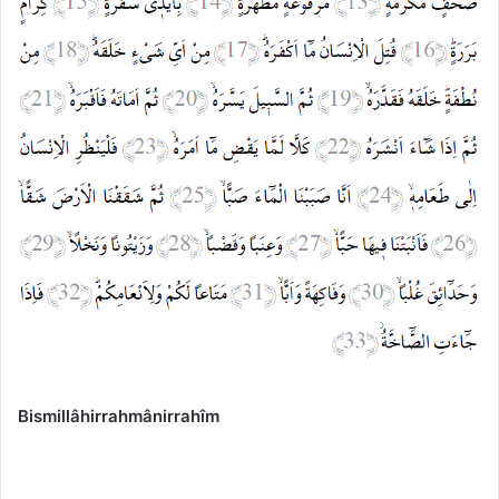
Bismillâhirrahmânirrahîm