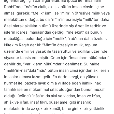
ilgilendirdiği için daha geneldir. Bu ipucu ile “insanların
Rabbi”nde “‘nâs”ın akıllı, akılsız bütün insan cinsini içine
alması gerekir. “Melik” ismi ise “mîm”in ötresiyle mülk veya
melekûttan olduğu, bu da “mîm”in esresiyle “milk”ten daha
özel olarak akıllıların tümü üzerinde siy â set ile tedbir ve
işlerin idaresi mânâsından geldiği, “melekût” da bunun
mübalâğası bulunduğu için “melik”, “rab”dan daha özeldir.
Nitekim Ragıb der ki: “Mim”in ötresiyle mülk, toplum
üzerinde emir ve yasak ile tasarruftur ve akıllılar üzerinde
siyasete tahsis edilmiştir. Onun için “İnsanların hükümdarı”
denilir de, “Varlıkların hükümdarı” denilmez. Şu halde
“melik’in-nâs”daki “nâs” bütün insan cinsi içinden aklı eren
insanlar olması lazım gelir. En derin sevgi, en yüksek
hürmet ile ibadete lâyık olm a yı ifade eden ilâhlık, hak
tanrılık ise en mükemmel sıfat olduğundan bunun muzaf
olduğu üçüncü “nâs”ın da akıl ve vicdan, iman ve iz’an,
ahlâk ve irfan, insaf fikri, güzel amel gibi insanlık
melekelerinde az çok bir kemâl, bir erginlik, bir yetkinlik