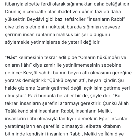
itibarıyla elbette ferdî olarak sığınmaktan daha belâğatlıdır.
Onun için cemaatle olan ibâdet ve duânın fazileti daha
yüksektir. Beydâvî gibi bazı tefsirciler “İnsanların Rabbi”
diye tahsis etmenin nüktesi, burada sığınılan vesvese
şerrinin insan ruhlarına mahsus bir şer olduğunu
söylemekle yetinmişlerse de yeterli değildir.
“
Nâs
” kelimesinin tekrar edilip de “Onların hükümdârı ve
onların ilâhı” diye zamir ile yetinilmemesinin sebebine
gelince: Keşşâf sahibi bunun beyan atfı olmasının gereğine
yorarak demiştir ki: “Çünkü beyan atfı, beyan içindir. Şu
halde gizleme (zamir getirme) değil, açık isim getirme yeri
olmuştur.” Razî bununla beraber bir de, şöyle der: “Bu
tekrar, insanların şerefini artırmayı gerektirir. Çünkü Allah
Teâlâ kendisini insanların Rabbi, insanların Meliki,
insanların ilâhı olmasıyla tanıtıyor demektir. Eğer insanlar
yaratılmışların en şereflisi olmasaydı, elbette kitabının
bitiminde kendisini insanların Rabbi, Meliki ve İlâhı diye