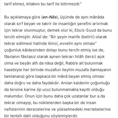
tarif etmez, kitabını bu tarif ile bitirmezdi.”
Bu açıklamaya göre (
en-Nâs
), üçünde de aynı mânâda
olarak sırf beyan ve takrir ile insanlığın şerefini artırmak
için tekrar olunmuştur, demek olur ki, Ebu’s-Suud da bunu
tercih etmiştir. Alûsî de: “Bir şeyin marife (belirli) olarak
tekrar edilmesi halinde ikinci, evvelin aynı olması”
çoğunluk kâidesinden dolayı bunu tercih etmiş ise de,
fâsılanın fâsılasız olarak aynen tekrarı hilâfı (tersi) açık
olma ve beyân atfı da nâsa değil, Rabb’e ait bulunmak
hasebiyle her birinde muzafun ileyhin muzafa (tamlayanın
tamlanana) göre başkaca bir mânâ beyan etmiş olması
daha doğru ve daha faydalıdır. Anılan kaidenin çoğunluğu
da tersine karine (ip ucu) bulunmamakla kayıtlı olduğu
malumdur. Onun için bunu daha çok uzatanlar bur a da
tekrar olmayıp, bu nüktelerden başka bir de insan
nefislerinin derecelerine ve yükselmedeki mertebelerine
bir tenbih dahi olduğunu söylemişlerdir.