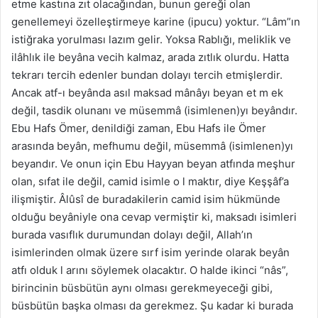
etme kastına zıt olacağından, bunun gereği olan
genellemeyi özelleştirmeye karine (ipucu) yoktur. “Lâm”ın
istiğraka yorulması lazım gelir. Yoksa Rablığı, meliklik ve
ilâhlık ile beyâna vecih kalmaz, arada zıtlık olurdu. Hatta
tekrarı tercih edenler bundan dolayı tercih etmişlerdir.
Ancak atf-ı beyânda asıl maksad mânâyı beyan et m ek
değil, tasdik olunanı ve müsemmâ (isimlenen)yı beyândır.
Ebu Hafs Ömer, denildiği zaman, Ebu Hafs ile Ömer
arasında beyân, mefhumu değil, müsemmâ (isimlenen)yı
beyandır. Ve onun için Ebu Hayyan beyan atfında meşhur
olan, sıfat ile değil, camid isimle o l maktır, diye Keşşâf’a
ilişmiştir. Âlûsî de buradakilerin camid isim hükmünde
olduğu beyâniyle ona cevap vermiştir ki, maksadı isimleri
burada vasıflık durumundan dolayı değil, Allah’ın
isimlerinden olmak üzere sırf isim yerinde olarak beyân
atfı olduk l arını söylemek olacaktır. O halde ikinci “nâs”,
birincinin büsbütün aynı olması gerekmeyeceği gibi,
büsbütün başka olması da gerekmez. Şu kadar ki burada