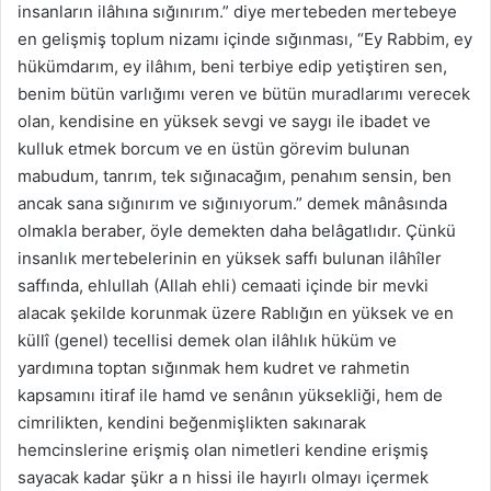
insanların ilâhına sığınırım.” diye mertebeden mertebeye
en gelişmiş toplum nizamı içinde sığınması, “Ey Rabbim, ey
hükümdarım, ey ilâhım, beni terbiye edip yetiştiren sen,
benim bütün varlığımı veren ve bütün muradlarımı verecek
olan, kendisine en yüksek sevgi ve saygı ile ibadet ve
kulluk etmek borcum ve en üstün görevim bulunan
mabudum, tanrım, tek sığınacağım, penahım sensin, ben
ancak sana sığınırım ve sığınıyorum.” demek mânâsında
olmakla beraber, öyle demekten daha belâgatlıdır. Çünkü
insanlık mertebelerinin en yüksek saffı bulunan ilâhîler
saffında, ehlullah (Allah ehli) cemaati içinde bir mevki
alacak şekilde korunmak üzere Rablığın en yüksek ve en
küllî (genel) tecellisi demek olan ilâhlık hüküm ve
yardımına toptan sığınmak hem kudret ve rahmetin
kapsamını itiraf ile hamd ve senânın yüksekliği, hem de
cimrilikten, kendini beğenmişlikten sakınarak
hemcinslerine erişmiş olan nimetleri kendine erişmiş
sayacak kadar şükr a n hissi ile hayırlı olmayı içermek