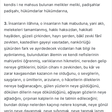
kendis i ne mahsus bulunan melikler meliki, padişahlar
padişahı, hükümdarlar hükümdarına,
3.
İnsanların ilâhına, o insanların hak mabuduna, yani aklı,
melekeleri tamamlanmış, hakkı haksızdan, hakikati
hayâlden, güzeli çirkinden, hayrı şerden, bâkî zevki fânî
zevkten, kastedilen gayeyi vasıtadan, nankörlüğü
şükürden fark ve ayırdedecek vicdanları hak bilgi ile
aydınlanmış, bulundukları âlemin ve kendi nefislerinin
mahiyetini öğrenmiş, varlıklarının hikmetini, nereden gelip
nereye gittiklerini, bütün cihanı n zevkinden, bu kâr ve
zarar kavgasından kazancın ne olduğunu, o sevgilerin,
saygıların, o ümitlerin, arzuların, o hâcetlerin dileklerin
nereye bağlanacağını, gülen yüzlerin neye güldüğünü,
dökülen dillerin neye döküldüğünü, ağlayan gözlerin neye
ağladığını, çırpınan kalplerin ne ile tatmin edileceğini;
bundan dolayı nelerden kaçınıp nelere koşmak, neye gönül
verip neye dayanmak, neye sığınmak, neye tapmak lazım