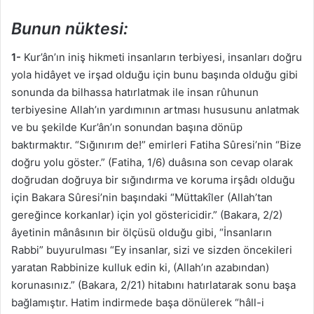
Bunun nüktesi:
1-
Kur’ân’ın iniş hikmeti insanların terbiyesi, insanları doğru
yola hidâyet ve irşad olduğu için bunu başında olduğu gibi
sonunda da bilhassa hatırlatmak ile insan rûhunun
terbiyesine Allah’ın yardımının artması hususunu anlatmak
ve bu şekilde Kur’ân’ın sonundan başına dönüp
baktırmaktır. “Sığınırım de!” emirleri Fatiha Sûresi’nin “Bize
doğru yolu göster.” (Fatiha, 1/6) duâsına son cevap olarak
doğrudan doğruya bir sığındırma ve koruma irşâdı olduğu
için Bakara Sûresi’nin başındaki “Müttakîler (Allah’tan
gereğince korkanlar) için yol göstericidir.” (Bakara, 2/2)
âyetinin mânâsının bir ölçüsü olduğu gibi, “İnsanların
Rabbi” buyurulması “Ey insanlar, sizi ve sizden öncekileri
yaratan Rabbinize kulluk edin ki, (Allah’ın azabından)
korunasınız.” (Bakara, 2/21) hitabını hatırlatarak sonu başa
bağlamıştır. Hatim indirmede başa dönülerek “hâll-i