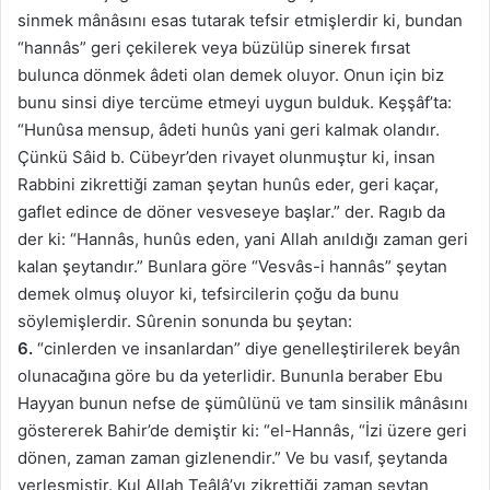
sinmek mânâsını esas tutarak tefsir etmişlerdir ki, bundan
“hannâs” geri çekilerek veya büzülüp sinerek fırsat
bulunca dönmek âdeti olan demek oluyor. Onun için biz
bunu sinsi diye tercüme etmeyi uygun bulduk. Keşşâf’ta:
“Hunûsa mensup, âdeti hunûs yani geri kalmak olandır.
Çünkü Sâid b. Cübeyr’den rivayet olunmuştur ki, insan
Rabbini zikrettiği zaman şeytan hunûs eder, geri kaçar,
gaflet edince de döner vesveseye başlar.” der. Ragıb da
der ki: “Hannâs, hunûs eden, yani Allah anıldığı zaman geri
kalan şeytandır.” Bunlara göre “Vesvâs-i hannâs” şeytan
demek olmuş oluyor ki, tefsircilerin çoğu da bunu
söylemişlerdir. Sûrenin sonunda bu şeytan:
6.
“cinlerden ve insanlardan” diye genelleştirilerek beyân
olunacağına göre bu da yeterlidir. Bununla beraber Ebu
Hayyan bunun nefse de şümûlünü ve tam sinsilik mânâsını
göstererek Bahir’de demiştir ki: “el-Hannâs, “İzi üzere geri
dönen, zaman zaman gizlenendir.” Ve bu vasıf, şeytanda
yerleşmiştir. Kul Allah Teâlâ’yı zikrettiği zaman şeytan