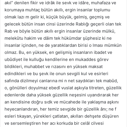
akıl” denilen fikir ve idrâk ile sevk ve idâre, muhafaza ve
korumaya muhtaç bütün akıllı, ergin insanlar toplumu
olmak lazı m gelir ki, küçük büyük, gelmiş, geçmiş ve
gelecek bütün insan cinsi üzerinde Rablığı geçerli olan tek
Rab ve böyle bütün akıllı ergin insanlar üzerinde mülkü,
melekûtu hakim ve dâim tek hükümdar şüphesiz ki ne
insanlar içinden, ne de yaratıklardan birisi o lması mümkün
olmaz. Bu, en yüksek, en gelişmiş insanların ibadet ve
ubûdiyet ile kulluğu kendilerine en mukaddes görev
bildikleri, muhabbet ve rızasını en yüksek maksat
edindikleri ve bu şevk ile onun sevgili kul ve esirleri
safında dizilmeyi canlarına mi n net saydıkları tek mabûd,
o, gönülleri doyulmaz ebedî vuslat aşkıyla titreten, güzellik
edenlerde daha yüksek güzellik neşesini uyandırarak her
an kendisine doğru sıdk ve mücahede ile yaklaşma aşkını
heyecanlandıran, her temiz sevgide bir güzellik ânı; ne f
esleri tıkayan, yürekleri çatlatan, akılları dehşete düşüren
ve sersemleştiren her acı korkuda bir celâl cilvesi