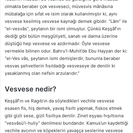
olmakla beraber çok vesveseci, müvesvis mânâsına
mübalağa için sıfat ve isim olarak kullanılmıştır ki, aynı
vesvese kesilmiş vesvese kaynağı demek gibidir. “Lâm” ile
“el-vesvâs”, şeytanın bir ismi olmuştur. Çünkü Keşşâf’ın
dediği gibi bütün meşgûliyeti, sanatı ve daima üzerine
düştüğü hep vesvese ve azdırmadır. Öyle vesvese
vermekle bilinen odur. Bahru’l-Muhit’de Ebu Hayyan der ki:
“el-Ves vâs, şeytanın ismi demişlerdir, bununla beraber
vesvas şehvetlerin fısıldadığı vesveseye de denilir ki
yasaklanmış olan nefsin arzularıdır.”
Vesvese nedir?
Keşşâf’ın ve Ragıb’ın da söyledikleri vechile vesvese
esasen fis, hiş demek, yavaş fısıltı yapmak, fiskos etmek
gibi gizli sese, gizli fısıltıya denilir. Zinet eşyası hışıltısına
“vesvâsü’l-huliy” denilmesi bundandır. Kamus’un kaydettiği
vechile avcının ve köpeklerin yavaşça seslerine vesvese