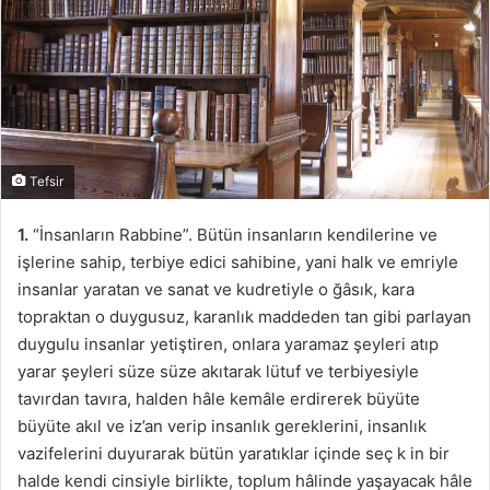
Tefsir
1.
“İnsanların Rabbine”. Bütün insanların kendilerine ve
işlerine sahip, terbiye edici sahibine, yani halk ve emriyle
insanlar yaratan ve sanat ve kudretiyle o ğâsık, kara
topraktan o duygusuz, karanlık maddeden tan gibi parlayan
duygulu insanlar yetiştiren, onlara yaramaz şeyleri atıp
yarar şeyleri süze süze akıtarak lütuf ve terbiyesiyle
tavırdan tavıra, halden hâle kemâle erdirerek büyüte
büyüte akıl ve iz’an verip insanlık gereklerini, insanlık
vazifelerini duyurarak bütün yaratıklar içinde seç k in bir
halde kendi cinsiyle birlikte, toplum hâlinde yaşayacak hâle