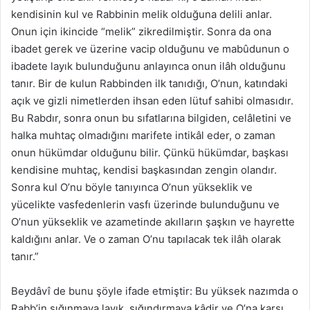
kendisinin kul ve Rabbinin melik olduğuna delili anlar.
Onun için ikincide “melik” zikredilmiştir. Sonra da ona
ibadet gerek ve üzerine vacip olduğunu ve mabûdunun o
ibadete layık bulunduğunu anlayınca onun ilâh olduğunu
tanır. Bir de kulun Rabbinden ilk tanıdığı, O’nun, katındaki
açık ve gizli nimetlerden ihsan eden lütuf sahibi olmasıdır.
Bu Rabdır, sonra onun bu sıfatlarına bilgiden, celâletini ve
halka muhtaç olmadığını marifete intikâl eder, o zaman
onun hükümdar olduğunu bilir. Çünkü hükümdar, başkası
kendisine muhtaç, kendisi başkasından zengin olandır.
Sonra kul O’nu böyle tanıyınca O’nun yükseklik ve
yücelikte vasfedenlerin vasfı üzerinde bulunduğunu ve
O’nun yükseklik ve azametinde akılların şaşkın ve hayrette
kaldığını anlar. Ve o zaman O’nu tapılacak tek ilâh olarak
tanır.”
Beydâvî de bunu şöyle ifade etmiştir: Bu yüksek nazımda o
Rabb’in sığınmaya layık, sığındırmaya kâdir ve O’na karşı