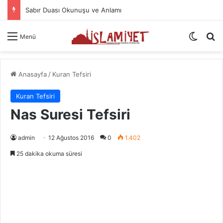
Sabır Duası Okunuşu ve Anlamı
Dış gö
A
Menü
Anasayfa
/
Kuran Tefsiri
Kuran Tefsiri
Nas Suresi Tefsiri
admin
12 Ağustos 2016
0
1.402
25 dakika okuma süresi