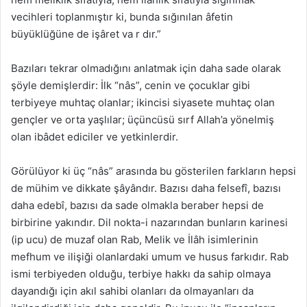
vecihleri toplanmıştır ki, bunda sığınılan âfetin
büyüklüğüne de işâret va r dır.”
Bazıları tekrar olmadığını anlatmak için daha sade olarak
şöyle demişlerdir: İlk “nâs”, cenin ve çocuklar gibi
terbiyeye muhtaç olanlar; ikincisi siyasete muhtaç olan
gençler ve orta yaşlılar; üçüncüsü sırf Allah’a yönelmiş
olan ibâdet ediciler ve yetkinlerdir.
Görülüyor ki üç “nâs” arasında bu gösterilen farkların hepsi
de mühim ve dikkate şâyândır. Bazısı daha felsefî, bazısı
daha edebî, bazısı da sade olmakla beraber hepsi de
birbirine yakındır. Dil nokta-i nazarından bunların karinesi
(ip ucu) de muzaf olan Rab, Melik ve İlâh isimlerinin
mefhum ve ilişiği olanlardaki umum ve husus farkıdır. Rab
ismi terbiyeden olduğu, terbiye hakkı da sahip olmaya
dayandığı için akıl sahibi olanları da olmayanları da