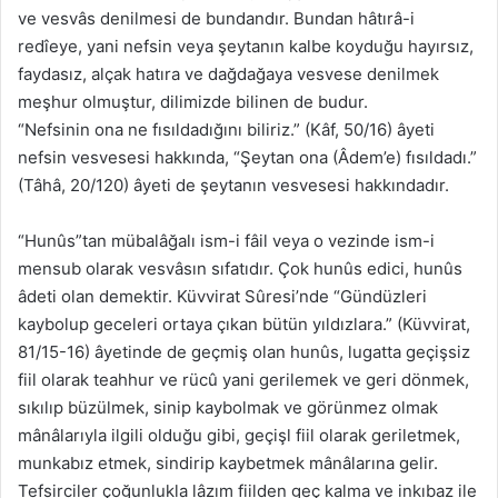
ve vesvâs denilmesi de bundandır. Bundan hâtırâ-i
redîeye, yani nefsin veya şeytanın kalbe koyduğu hayırsız,
faydasız, alçak hatıra ve dağdağaya vesvese denilmek
meşhur olmuştur, dilimizde bilinen de budur.
“Nefsinin ona ne fısıldadığını biliriz.” (Kâf, 50/16) âyeti
nefsin vesvesesi hakkında, “Şeytan ona (Âdem’e) fısıldadı.”
(Tâhâ, 20/120) âyeti de şeytanın vesvesesi hakkındadır.
“Hunûs”tan mübalâğalı ism-i fâil veya o vezinde ism-i
mensub olarak vesvâsın sıfatıdır. Çok hunûs edici, hunûs
âdeti olan demektir. Küvvirat Sûresi’nde “Gündüzleri
kaybolup geceleri ortaya çıkan bütün yıldızlara.” (Küvvirat,
81/15-16) âyetinde de geçmiş olan hunûs, lugatta geçişsiz
fiil olarak teahhur ve rücû yani gerilemek ve geri dönmek,
sıkılıp büzülmek, sinip kaybolmak ve görünmez olmak
mânâlarıyla ilgili olduğu gibi, geçişl fiil olarak geriletmek,
munkabız etmek, sindirip kaybetmek mânâlarına gelir.
Tefsirciler çoğunlukla lâzım fiilden geç kalma ve inkıbaz ile