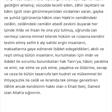
geldiğini anlamış; vücudda tecelli eden, zâhir (açıktan) ve
bâtın (gizli olan görünmeyen)dan vicdanları saran, gayba
ve şuhûd (görünen)a hâkim olan Hakk’ın cemâlindeki
celâlin, celâlindeki cemâlin ebedî zevkini duyarak her
işinde ihlâs ve ihsan ile ona yüz tutmuş, uğrunda can
vermeyi canına minnet bilerek hüküm ve rızasına kendini
teslim etmiş selîm k alp sahibi ergin insanların,
maksatlarına gaye edinerek ibâdet edegeldikleri, akıllı ve
reşit olmuş bütün insanların, kurtulmaları için imân ve
ibâdet ile sorumlu bulundukları hak Tanrı’ya, hâsılı; yaratma
ve emir, var etme ve yok etme, yaşatma ve öldürme, sevap
ve ceza ile bütün tasarrufa tam kudret ve mükemmel bir
ihtiyaçsızlık ile celâl ve ikramda tek olmayı gerektiren
ilâhlık ancak kendisinin hakkı olan o Ehad (tek), Samed
olan Allah’a sığınırım.