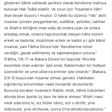
gösteren ilâhlık saltanatı şeriksiz olarak kendisine mahsus
bulunan Hak Teâlâ olabilir. Ve onun için “İnsanların ilâhı”
diye beyan buyuru l muştur. O halde bu üçüncü “nâs” akıllı
insanlar içinden peygamberler, sıddîklar, şehidler, salihler
ve Allah’ın birliğine iman edip de onlara uyan ve onlara
arkadaş olmak, onlarla haşrolunmak isteyen hâlis mümin
erkek ve kadınlar, müslüman erkek ve kadınl a r gibi kâmil
insanlar, yani Fâtiha Sûresi’nde “Kendilerine nimet
verdiğin, gazab edilmemiş ve sapmamışların yoluna.”
(Fâtiha, 1/6-7) ve Bakara Sûresi’nin başında “Ahirete
kesinlikle iman ederler. İşte onlar, Rablerinden bir hidâyet
üzeredirler ve umd uklarına erenler işte onlardır.” (Bakara,
2/4-5) buyurulan insanlar olması gerekir. Hakikaten
sığındırılıp korunmaları vaad olunanlar da bunlardır.
Bununla beraber insanların Rablık, mülk, ilâhlık hükümleri
altında birer âyette üç tavır ile tekrar etmesi “Allah’ı nasıl
inkâr edersiniz ki, siz ölüler idiniz, sizi o diriltti, yine
öldürecek, yine diriltecek, sonra O’na döndürüleceksiniz.”