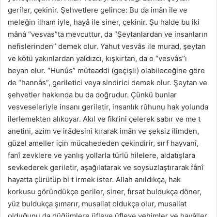
geriler, çekinir. Şehvetlere gelince: Bu da imân ile ve
meleğin ilham iyle, hayâ ile siner, çekinir. Şu halde bu iki
mânâ “vesvas”ta mevcuttur, da “Şeytanlardan ve insanların
nefislerinden” demek olur. Yahut vesvâs ile murad, şeytan
ve kötü yakınlardan yaldızcı, kışkırtan, da o “vesvâs”ı
beyan olur. “Hunûs” müteaddi (geçişli) olabileceğine göre
de “hannâs”, geriletici veya sindirici demek olur. Şeytan ve
şehvetler hakkında bu da doğrudur. Çünkü bunlar
vesveseleriyle insanı geriletir, insanlık rûhunu hak yolunda
ilerlemekten alıkoyar. Akıl ve fikrini çelerek sabır ve me t
anetini, azim ve irâdesini kırarak imân ve şeksiz ilimden,
güzel ameller için mücahededen çekindirir, sırf hayvanî,
fanî zevklere ve yanlış yollarla türlü hilelere, aldatışlara
sevkederek geriletir, aşağılatarak ve soysuzlaştırarak fânî
hayatta çürütüp bi t irmek ister. Allah anıldıkça, hak
korkusu göründükçe geriler, siner, fırsat buldukça döner,
yüz buldukça şımarır, musallat oldukça olur, musallat
olduğunu da düğümlere üfleye üfleye vehimler ve hayâller