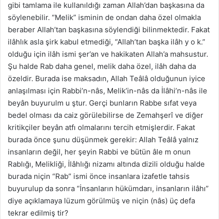
gibi tamlama ile kullanıldığı zaman Allah’dan başkasına da
söylenebilir. “Melik” isminin de ondan daha özel olmakla
beraber Allah’tan başkasına söylendiği bilinmektedir. Fakat
ilâhlık asla şirk kabul etmediği, “Allah’tan başka ilâh y o k.”
olduğu için ilâh ismi şer’an ve hakikaten Allah’a mahsustur.
Şu halde Rab daha genel, melik daha özel, ilâh daha da
özeldir. Burada ise maksadın, Allah Teâlâ olduğunun iyice
anlaşılması için Rabbi’n-nâs, Melik’in-nâs da İlâhi’n-nâs ile
beyân buyurulm u ştur. Gerçi bunların Rabbe sıfat veya
bedel olması da caiz görülebilirse de Zemahşerî ve diğer
kritikçiler beyân atfı olmalarını tercih etmişlerdir. Fakat
burada önce şunu düşünmek gerekir: Allah Teâlâ yalnız
insanların değil, her şeyin Rabbi ve bütün âle m onun
Rablığı, Melikliği, İlâhlığı nizamı altında dizili olduğu halde
burada niçin “Rab” ismi önce insanlara izafetle tahsis
buyurulup da sonra “İnsanların hükümdarı, insanların ilâhı”
diye açıklamaya lüzum görülmüş ve niçin (nâs) üç defa
tekrar edilmiş tir?