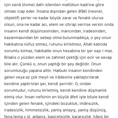
için senâ (övme) dahi istenilen matlûbun kadrine göre
olması icap eder. İnsana dışından gelen âfâkî (nesnel,
objektif) şerler ne kadar büyük zarar ve fenalık olursa
olsun, ona ne kadar acı, elem ve ıztırap verirse versin onda
insanın kendi düşüncesinden, inancından, iradesinden,
kazanmasından bir sebep olma bulunmadıkça, o şey onun
hakikatına nüfuz etmez, ruhunu kirletmez, Allah katında
sorumlu kılmaz, hakikatte onun hesabına bir şer sayı l maz.
Bilakis o yüzden elem ve zahmet çektiği için ecir ve sevap
bile alır. Çünkü o, onun yaptığı bir şey değildir. Onun
sorumluluğu yapana aittir. Halbuki insanın kendinden
gelen veya az çok meyil ve irâdesine yaklaştırılarak
kendine yaptırtılan şer, kendi şerridir. O, ondan
sorumludur, ruhunu kirletmiş, kendi kendine düşmanlık
etmiş olur. İnsan nefsinin en büyük âfeti işte böyle kendi
içinden gelen fenalık, içindeki bozukluk, imânsızlık,
iradesizlik, himmetsizlik, yanlış anlayış, yanlış düşünüş,
fena tema y ül, aldanış, basiretsizlik, kararsızlık, hâsılı bir