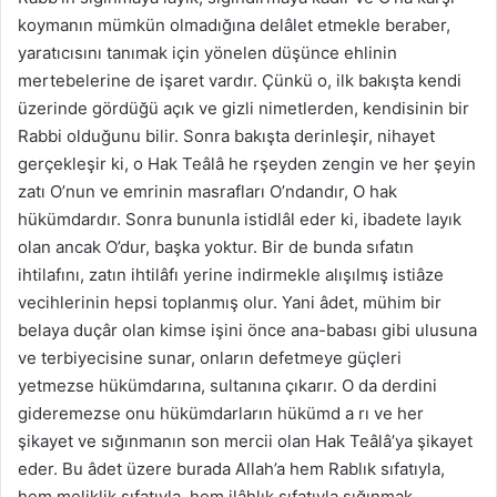
koymanın mümkün olmadığına delâlet etmekle beraber,
yaratıcısını tanımak için yönelen düşünce ehlinin
mertebelerine de işaret vardır. Çünkü o, ilk bakışta kendi
üzerinde gördüğü açık ve gizli nimetlerden, kendisinin bir
Rabbi olduğunu bilir. Sonra bakışta derinleşir, nihayet
gerçekleşir ki, o Hak Teâlâ he rşeyden zengin ve her şeyin
zatı O’nun ve emrinin masrafları O’ndandır, O hak
hükümdardır. Sonra bununla istidlâl eder ki, ibadete layık
olan ancak O’dur, başka yoktur. Bir de bunda sıfatın
ihtilafını, zatın ihtilâfı yerine indirmekle alışılmış istiâze
vecihlerinin hepsi toplanmış olur. Yani âdet, mühim bir
belaya duçâr olan kimse işini önce ana-babası gibi ulusuna
ve terbiyecisine sunar, onların defetmeye güçleri
yetmezse hükümdarına, sultanına çıkarır. O da derdini
gideremezse onu hükümdarların hükümd a rı ve her
şikayet ve sığınmanın son mercii olan Hak Teâlâ’ya şikayet
eder. Bu âdet üzere burada Allah’a hem Rablık sıfatıyla,
hem meliklik sıfatıyla, hem ilâhlık sıfatıyla sığınmak