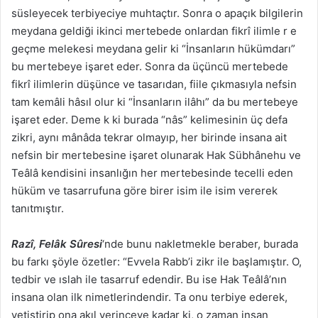
süsleyecek terbiyeciye muhtaçtır. Sonra o apaçık bilgilerin
meydana geldiği ikinci mertebede onlardan fikrî ilimle r e
geçme melekesi meydana gelir ki “İnsanların hükümdarı”
bu mertebeye işaret eder. Sonra da üçüncü mertebede
fikrî ilimlerin düşünce ve tasarıdan, fiile çıkmasıyla nefsin
tam kemâli hâsıl olur ki “İnsanların ilâhı” da bu mertebeye
işaret eder. Deme k ki burada “nâs” kelimesinin üç defa
zikri, aynı mânâda tekrar olmayıp, her birinde insana ait
nefsin bir mertebesine işaret olunarak Hak Sübhânehu ve
Teâlâ kendisini insanlığın her mertebesinde tecelli eden
hüküm ve tasarrufuna göre birer isim ile isim vererek
tanıtmıştır.
Razî, Felâk Sûresi
‘nde bunu nakletmekle beraber, burada
bu farkı şöyle özetler: “Evvela Rabb’i zikr ile başlamıştır. O,
tedbir ve ıslah ile tasarruf edendir. Bu ise Hak Teâlâ’nın
insana olan ilk nimetlerindendir. Ta onu terbiye ederek,
yetiştirip ona akıl verinceye kadar ki, o zaman insan