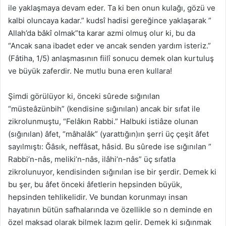
ile yaklaşmaya devam eder. Ta ki ben onun kulağı, gözü ve
kalbi oluncaya kadar.” kudsî hadisi gereğince yaklaşarak ”
Allah’da bâkî olmak”ta karar azmi olmuş olur ki, bu da
“Ancak sana ibadet eder ve ancak senden yardım isteriz.”
(Fâtiha, 1/5) anlaşmasının fiilî sonucu demek olan kurtuluş
ve büyük zaferdir. Ne mutlu buna eren kullara!
Şimdi görülüyor ki, önceki sûrede sığınılan
“müsteâzünbih” (kendisine sığınılan) ancak bir sıfat ile
zikrolunmuştu, “Felâkın Rabbi.” Halbuki istiâze olunan
(sığınılan) âfet, “mâhalâk” (yarattığın)ın şerri üç çeşit âfet
sayılmıştı: Ğâsık, neffâsat, hâsid. Bu sûrede ise sığınılan ”
Rabbi’n-nâs, meliki’n-nâs, ilâhi’n-nâs” üç sıfatla
zikrolunuyor, kendisinden sığınılan ise bir şerdir. Demek ki
bu şer, bu âfet önceki âfetlerin hepsinden büyük,
hepsinden tehlikelidir. Ve bundan korunmayı insan
hayatının bütün safhalarında ve özellikle so n deminde en
özel maksad olarak bilmek lazım gelir. Demek ki sığınmak