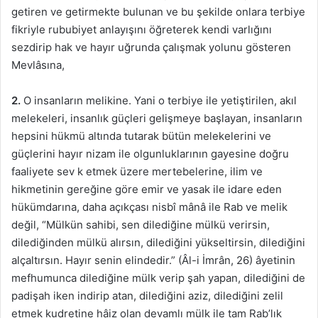
getiren ve getirmekte bulunan ve bu şekilde onlara terbiye
fikriyle rububiyet anlayışını öğreterek kendi varlığını
sezdirip hak ve hayır uğrunda çalışmak yolunu gösteren
Mevlâsına,
2.
O insanların melikine. Yani o terbiye ile yetiştirilen, akıl
melekeleri, insanlık güçleri gelişmeye başlayan, insanların
hepsini hükmü altında tutarak bütün melekelerini ve
güçlerini hayır nizam ile olgunluklarının gayesine doğru
faaliyete sev k etmek üzere mertebelerine, ilim ve
hikmetinin gereğine göre emir ve yasak ile idare eden
hükümdarına, daha açıkçası nisbî mânâ ile Rab ve melik
değil, “Mülkün sahibi, sen dilediğine mülkü verirsin,
dilediğinden mülkü alırsın, dilediğini yükseltirsin, dilediğini
alçaltırsın. Hayır senin elindedir.” (Âl-i İmrân, 26) âyetinin
mefhumunca dilediğine mülk verip şah yapan, dilediğini de
padişah iken indirip atan, dilediğini aziz, dilediğini zelil
etmek kudretine hâiz olan devamlı mülk ile tam Rab’lık