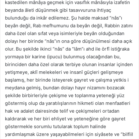
kastedilen mânâya geçmek için vasıflık mânâsıyla izafetin
beyanda âleti düşünmek gibi tasavvuruna ihtiyaç
bulunduğu da inkâr edilemez. Şu halde maksad “nâs”ı
beyân değil, Rab mefhumunu da beyân değil, Rabbin zatını
daha özel olan sıfat veya isimleriyle beyân olduğundan
dolayı her birinde “nâs”ın ona göre düşünülmesi daha açık
olur. Bu şekilde ikinci “nâs” da “lâm”ı ahd ile örfî istiğraka
yormaya bir karine (ipucu) bulunmuş olacağından bu,
birinciden daha özel olarak terbiye olunan insanlar içinden
yetişmeye, aklî melekeleri ve insanî güçleri gelişmeye
başlamış, her birinde isteyerek gayret ve çalışma yetkis i
meydana gelmiş, bundan dolayı hayır nizamını bozacak
şekilde birbirleriyle çekişme ve toplanma yeteneği yüz
göstermiş olup da yaratılışlarının hikmeti olan menfaatleri
hak ve adalet dairesinde telif ve çekişmeleri ortadan
kaldırarak ve her biri ehliyet ve yeteneğine göre gayret
göstermekle sorumlu tutularak toplum halinde
yardımlaşmak üzere yaşayabilmeleri için siyâsete ve “bilfiil