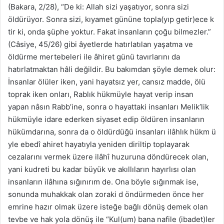
(Bakara, 2/28), “De ki: Allah sizi yaşatıyor, sonra sizi
öldürüyor. Sonra sizi, kıyamet gününe topla(yıp getir)ece k
tir ki, onda şüphe yoktur. Fakat insanların çoğu bilmezler.”
(Câsiye, 45/26) gibi âyetlerde hatırlatılan yaşatma ve
öldürme mertebeleri ile âhiret günü tavırlarını da
hatırlatmaktan hâli değildir. Bu bakımdan şöyle demek olur:
İnsanlar ölüler iken, yani hayatsız yer, cansız madde, ölü
toprak iken onları, Rablık hükmüyle hayat verip insan
yapan nâsın Rabb’ine, sonra o hayattaki insanları Melik’lik
hükmüyle idare ederken siyaset edip öldüren insanların
hükümdarına, sonra da o öldürdüğü insanları ilâhlık hükm ü
yle ebedî ahiret hayatıyla yeniden diriltip toplayarak
cezalarını vermek üzere ilâhî huzuruna döndürecek olan,
yani kudreti bu kadar büyük ve akıllıların hayırlısı olan
insanların ilâhına sığınırım de. Ona böyle sığınmak ise,
sonunda muhakkak olan zoraki d öndürmeden önce her
emrine hazır olmak üzere isteğe bağlı dönüş demek olan
tevbe ve hak yola dönüş ile “Kul(um) bana nafile (ibadet)ler