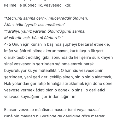
kelime ile şüphecilik, vesveseciliktir.
“Mecruhu sanma cerh-i mücerreddir öldüren,
Âfât-ı bâtıniyyedir aslı musîbetin”
“Yaralıyı, yalnız yaranın öldürdüğünü sanma.
Musîbetin aslı, bâtı nî âfetlerdir.”
4-5
Onun için Kur’an’ın başında şüpheyi bertaraf etmekle,
imân ve âhireti bilmek korunmanın, kurtuluşun ilk şartı
olarak tesbit edildiği gibi, sonunda da her şerre sürükleyen
sinsî vesvesenin şerrinden sığınma emrolunarak
buyuruluyor ki: ye müteallıktır. O hannâs vesvesecinin
şerrinden, yani geri geri çekilip sinen, sinip sinip aldatmak,
Hak yolundan geriletip fenalığa sürüklemek için döne döne
vesvese vermek âdeti olan o dönek, o sinsi, o geriletici
vesvese kaynağının şerrinden sığınırım.
Esasen vesvese mânâsına masdar ismi veya muzaaf
rubâînin masdarı bu vezinde de geldiğine göre masdar