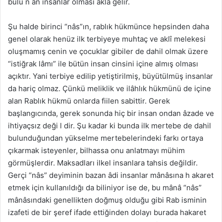
bulu n an insanlar olması akla gelir.
Şu halde birinci “nâs”ın, rablık hükmünce hepsinden daha
genel olarak henüz ilk terbiyeye muhtaç ve aklî melekesi
oluşmamış cenin ve çocuklar gibiler de dahil olmak üzere
“istiğrak lâmı” ile bütün insan cinsini içine almış olması
açıktır. Yani terbiye edilip yetiştirilmiş, büyütülmüş insanlar
da hariç olmaz. Çünkü meliklik ve ilâhlık hükmünü de içine
alan Rablık hükmü onlarda fiilen sabittir. Gerek
başlangıcında, gerek sonunda hiç bir insan ondan âzade ve
ihtiyaçsız deği l dir. Şu kadar ki bunda ilk mertebe de dahil
bulunduğundan yükselme mertebelerindeki farkı ortaya
çıkarmak isteyenler, bilhassa onu anlatmayı mühim
görmüşlerdir. Maksadları ilkel insanlara tahsis değildir.
Gerçi “nâs” deyiminin bazan âdi insanlar mânâsına h akaret
etmek için kullanıldığı da biliniyor ise de, bu mânâ “nâs”
mânâsındaki genellikten doğmuş olduğu gibi Rab isminin
izafeti de bir şeref ifade ettiğinden dolayı burada hakaret