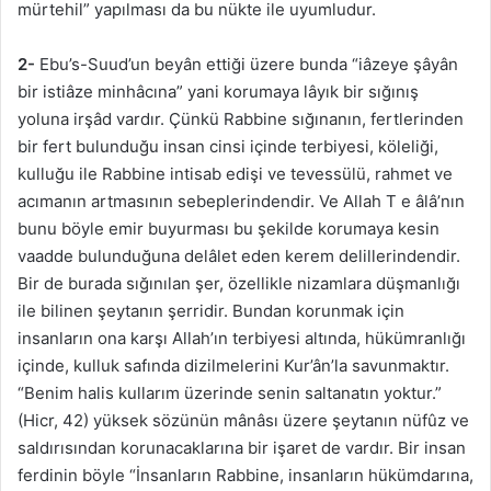
mürtehil” yapılması da bu nükte ile uyumludur.
2-
Ebu’s-Suud’un beyân ettiği üzere bunda “iâzeye şâyân
bir istiâze minhâcına” yani korumaya lâyık bir sığınış
yoluna irşâd vardır. Çünkü Rabbine sığınanın, fertlerinden
bir fert bulunduğu insan cinsi içinde terbiyesi, köleliği,
kulluğu ile Rabbine intisab edişi ve tevessülü, rahmet ve
acımanın artmasının sebeplerindendir. Ve Allah T e âlâ’nın
bunu böyle emir buyurması bu şekilde korumaya kesin
vaadde bulunduğuna delâlet eden kerem delillerindendir.
Bir de burada sığınılan şer, özellikle nizamlara düşmanlığı
ile bilinen şeytanın şerridir. Bundan korunmak için
insanların ona karşı Allah’ın terbiyesi altında, hükümranlığı
içinde, kulluk safında dizilmelerini Kur’ân’la savunmaktır.
“Benim halis kullarım üzerinde senin saltanatın yoktur.”
(Hicr, 42) yüksek sözünün mânâsı üzere şeytanın nüfûz ve
saldırısından korunacaklarına bir işaret de vardır. Bir insan
ferdinin böyle “İnsanların Rabbine, insanların hükümdarına,