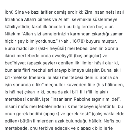
İbnü Sina ve bazı ârifler demişlerdir ki: Zira insan nefsi asıl
fıtratında Allah’ı bilmek ve Allah’ı sevmekle süslenmeye
kâbiliyetlidir, fakat ilk önceleri bu bilgilerden boş olur.
Nitekim “Allah sizi annelerinizin karnından çıkardığı zaman
hiçbir şey bilmiyordunuz.” (Nahl, 16/78) buyurulmuştur.
Buna maddî akıl (akl-ı heyûlâî) mertebesi denilir. Sonr a
ikinci mertebede onda evveliyyât (başlangıçlar) ve
bedîhiyyat (apaçık şeyler) denilen ilk ilimler hâsıl olur ki,
bunlarla fikrî mechulleri arayıp bilmeye ulaşılır. Buna, akıl
bi’l-meleke (meleke ile akıl) mertebesi denilir. Sonra da
işin sonunda o fikrî meçhuller kuvveden fiile (his hâlinden,
iş hâline) çıkarılır ki, buna da akıl bi’l-fiil (fiil ile akıl)
mertebesi denilir. İşte “İnsanların Rabbine sığınırım, de!”,
insanî nefis mertebelerinden ilk mertebeye işârettir ki, bu
onun gerek bedihî (apaçık) ve gerek kesbî (çalışmakla elde
edilen) bütün ilimlerden uzak bulunduğu hâlidir. Nefis bu
mertebede, onu terbiye edecek ve o apaçık bilgilerle