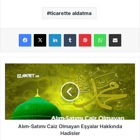
ticarette aldatma
LinkedIn
Tumblr
Pinterest
WhatsApp
E-Posta ile paylaş
A
l
ı
m
-
S
a
t
ı
m
Alım-Satımı Caiz Olmayan Eşyalar Hakkında
ı
Hadisler
C