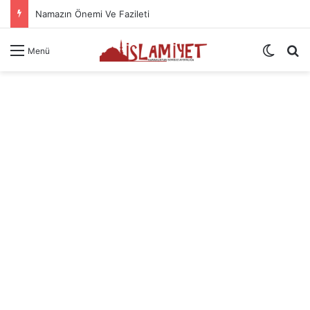
Namazın Önemi Ve Fazileti
Dış gö
A
Menü