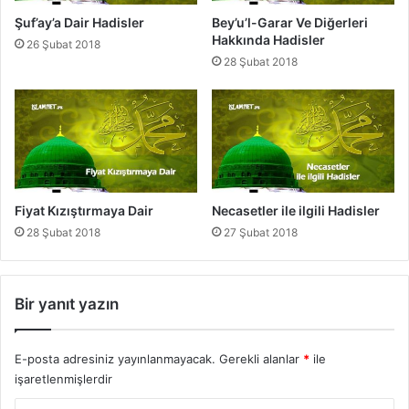
ı
e
Şuf’ay’a Dair Hadisler
Bey’u’l-Garar Ve Diğerleri
n
Y
Hakkında Hadisler
26 Şubat 2018
d
a
28 Şubat 2018
a
p
H
m
a
a
d
i
s
l
e
Fiyat Kızıştırmaya Dair
Necasetler ile ilgili Hadisler
r
28 Şubat 2018
27 Şubat 2018
Bir yanıt yazın
E-posta adresiniz yayınlanmayacak.
Gerekli alanlar
*
ile
işaretlenmişlerdir