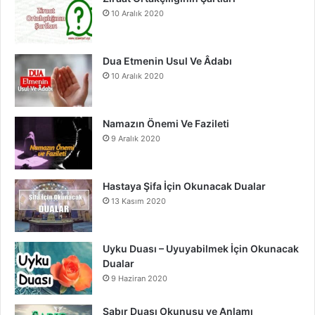
10 Aralık 2020
k
a
m
Dua Etmenin Usul Ve Âdabı
10 Aralık 2020
Namazın Önemi Ve Fazileti
9 Aralık 2020
Hastaya Şifa İçin Okunacak Dualar
13 Kasım 2020
Uyku Duası – Uyuyabilmek İçin Okunacak
Dualar
9 Haziran 2020
Sabır Duası Okunuşu ve Anlamı