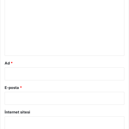
Y
o
r
u
m
*
Ad
*
E-posta
*
İnternet sitesi