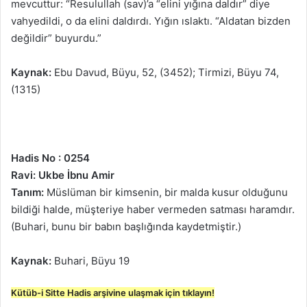
mevcuttur: “Resulullah (sav)’a “elini yığına daldır” diye
vahyedildi, o da elini daldırdı. Yığın ıslaktı. “Aldatan bizden
değildir” buyurdu.”
Kaynak:
Ebu Davud, Büyu, 52, (3452); Tirmizi, Büyu 74,
(1315)
Hadis No : 0254
Ravi: Ukbe İbnu Amir
Tanım:
Müslüman bir kimsenin, bir malda kusur olduğunu
bildiği halde, müşteriye haber vermeden satması haramdır.
(Buhari, bunu bir babın başlığında kaydetmiştir.)
Kaynak:
Buhari, Büyu 19
Kütüb-i Sitte Hadis arşivine ulaşmak için tıklayın!