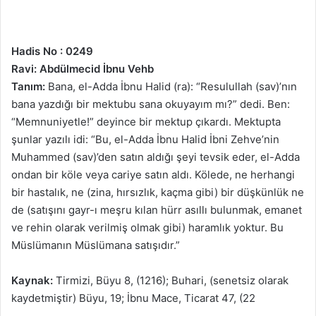
Hadis No : 0249
Ravi: Abdülmecid İbnu Vehb
Tanım:
Bana, el-Adda İbnu Halid (ra): “Resulullah (sav)’nın
bana yazdığı bir mektubu sana okuyayım mı?” dedi. Ben:
“Memnuniyetle!” deyince bir mektup çıkardı. Mektupta
şunlar yazılı idi: “Bu, el-Adda İbnu Halid İbni Zehve’nin
Muhammed (sav)’den satın aldığı şeyi tevsik eder, el-Adda
ondan bir köle veya cariye satın aldı. Kölede, ne herhangi
bir hastalık, ne (zina, hırsızlık, kaçma gibi) bir düşkünlük ne
de (satışını gayr-ı meşru kılan hürr asıllı bulunmak, emanet
ve rehin olarak verilmiş olmak gibi) haramlık yoktur. Bu
Müslümanın Müslümana satışıdır.”
Kaynak:
Tirmizi, Büyu 8, (1216); Buhari, (senetsiz olarak
kaydetmiştir) Büyu, 19; İbnu Mace, Ticarat 47, (22