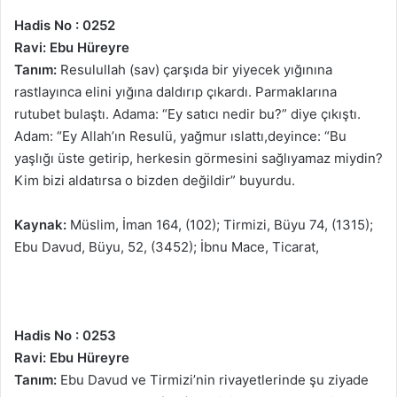
Hadis No : 0252
Ravi: Ebu Hüreyre
Tanım:
Resulullah (sav) çarşıda bir yiyecek yığınına
rastlayınca elini yığına daldırıp çıkardı. Parmaklarına
rutubet bulaştı. Adama: “Ey satıcı nedir bu?” diye çıkıştı.
Adam: “Ey Allah’ın Resulü, yağmur ıslattı,deyince: “Bu
yaşlığı üste getirip, herkesin görmesini sağlıyamaz miydin?
Kim bizi aldatırsa o bizden değildir” buyurdu.
Kaynak:
Müslim, İman 164, (102); Tirmizi, Büyu 74, (1315);
Ebu Davud, Büyu, 52, (3452); İbnu Mace, Ticarat,
Hadis No : 0253
Ravi: Ebu Hüreyre
Tanım:
Ebu Davud ve Tirmizi’nin rivayetlerinde şu ziyade