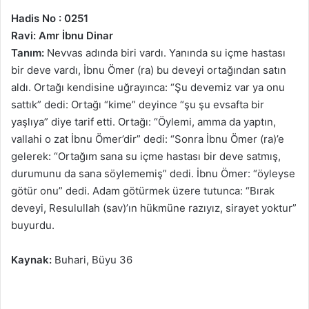
Hadis No : 0251
Ravi: Amr İbnu Dinar
Tanım:
Nevvas adında biri vardı. Yanında su içme hastası
bir deve vardı, İbnu Ömer (ra) bu deveyi ortağından satın
aldı. Ortağı kendisine uğrayınca: “Şu devemiz var ya onu
sattık” dedi: Ortağı “kime” deyince “şu şu evsafta bir
yaşlıya” diye tarif etti. Ortağı: “Öylemi, amma da yaptın,
vallahi o zat İbnu Ömer’dir” dedi: “Sonra İbnu Ömer (ra)’e
gelerek: “Ortağım sana su içme hastası bir deve satmış,
durumunu da sana söylememiş” dedi. İbnu Ömer: “öyleyse
götür onu” dedi. Adam götürmek üzere tutunca: “Bırak
deveyi, Resulullah (sav)’ın hükmüne razıyız, sirayet yoktur”
buyurdu.
Kaynak:
Buhari, Büyu 36