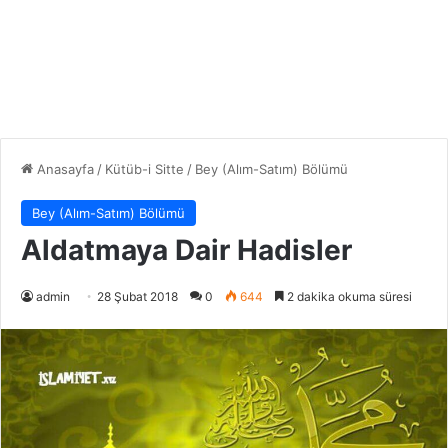
Anasayfa
/
Kütüb-i Sitte
/
Bey (Alım-Satım) Bölümü
Bey (Alım-Satım) Bölümü
Aldatmaya Dair Hadisler
admin
28 Şubat 2018
0
644
2 dakika okuma süresi