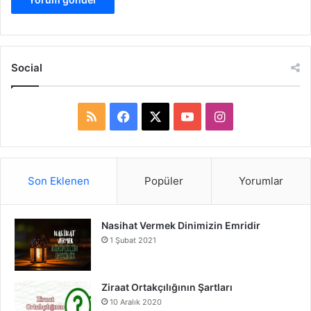
Social
R
F
X
Y
I
S
a
o
n
S
c
u
s
Son Eklenen
Popüler
Yorumlar
e
T
t
Nasihat Vermek Dinimizin Emridir
b
u
a
1 Şubat 2021
o
b
g
o
e
r
Ziraat Ortakçılığının Şartları
10 Aralık 2020
k
a