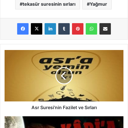
tekasür suresinin sırları
Yağmur
LinkedIn
Tumblr
Pinterest
WhatsApp
E-Posta ile paylaş
A
s
r
S
u
r
e
s
i
’
Asr Suresi’nin Fazilet ve Sırları
n
i
K
n
a