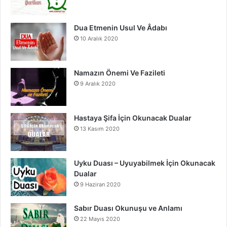
m
Dua Etmenin Usul Ve Âdabı
10 Aralık 2020
Namazın Önemi Ve Fazileti
9 Aralık 2020
Hastaya Şifa İçin Okunacak Dualar
13 Kasım 2020
Uyku Duası – Uyuyabilmek İçin Okunacak
Dualar
9 Haziran 2020
Sabır Duası Okunuşu ve Anlamı
22 Mayıs 2020