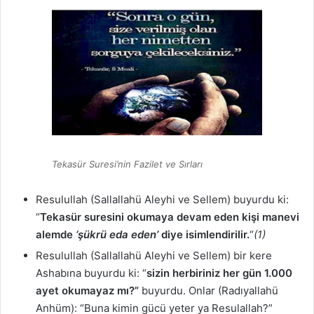
Tekasür Suresi’nin Fazilet ve Sırları
Resulullah (Sallallahü Aleyhi ve Sellem) buyurdu ki:
“
Tekasür suresini okumaya devam eden kişi manevi
alemde
‘şükrü eda eden’
diye isimlendirilir.
“
(1)
Resulullah (Sallallahü Aleyhi ve Sellem) bir kere
Ashabına buyurdu ki: “
sizin herbiriniz her gün 1.000
ayet okumayaz mı?”
buyurdu. Onlar (Radıyallahü
Anhüm): “Buna kimin gücü yeter ya Resulallah?”