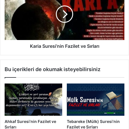
F
r
a
i
z
a
i
S
l
u
e
r
t
e
v
s
Karia Suresi’nin Fazilet ve Sırları
e
i
S
’
ı
n
Bu içerikleri de okumak isteyebilirsiniz
r
i
l
n
a
F
r
a
ı
z
i
l
e
t
Ahkaf Suresi’nin Fazilet ve
Tebareke (Mülk) Suresi’nin
v
Sırları
Fazilet ve Sırları