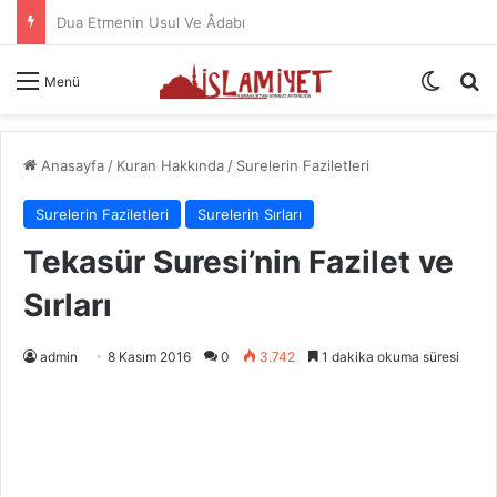
Namazın Önemi Ve Fazileti
Dış gö
A
Menü
Anasayfa
/
Kuran Hakkında
/
Surelerin Faziletleri
Surelerin Faziletleri
Surelerin Sırları
Tekasür Suresi’nin Fazilet ve
Sırları
admin
8 Kasım 2016
0
3.742
1 dakika okuma süresi