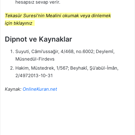
hesapsız sevap verir.
Tekasür Suresi’nin Mealini okumak veya dinlemek
için tıklayınız
Dipnot ve Kaynaklar
Suyuti, Câmi’ussağir, 4/468, no.6002; Deylemî,
Müsnedül-Firdevs
Hakim, Müstedrek, 1/567; Beyhakî, Şü’abül-İmân,
2/4972013-10-31
Kaynak:
OnlineKuran.net