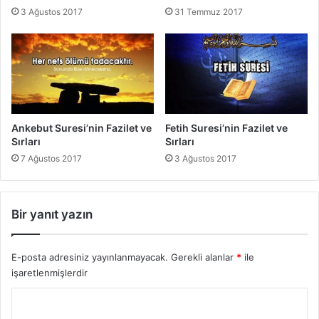
e
3 Ağustos 2017
31 Temmuz 2017
S
ı
r
l
a
r
ı
Ankebut Suresi’nin Fazilet ve
Fetih Suresi’nin Fazilet ve
Sırları
Sırları
7 Ağustos 2017
3 Ağustos 2017
Bir yanıt yazın
E-posta adresiniz yayınlanmayacak.
Gerekli alanlar
*
ile
işaretlenmişlerdir
Y