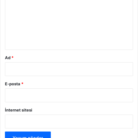
o
r
u
m
*
Ad
*
E-posta
*
İnternet sitesi