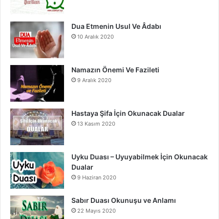
m
Dua Etmenin Usul Ve Âdabı
10 Aralık 2020
Namazın Önemi Ve Fazileti
9 Aralık 2020
Hastaya Şifa İçin Okunacak Dualar
13 Kasım 2020
Uyku Duası – Uyuyabilmek İçin Okunacak
Dualar
9 Haziran 2020
Sabır Duası Okunuşu ve Anlamı
22 Mayıs 2020