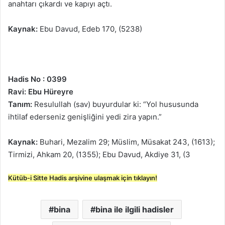
anahtarı çıkardı ve kapıyı açtı.
Kaynak:
Ebu Davud, Edeb 170, (5238)
Hadis No : 0399
Ravi: Ebu Hüreyre
Tanım:
Resulullah (sav) buyurdular ki: “Yol hususunda
ihtilaf ederseniz genişliğini yedi zira yapın.”
Kaynak:
Buhari, Mezalim 29; Müslim, Müsakat 243, (1613);
Tirmizi, Ahkam 20, (1355); Ebu Davud, Akdiye 31, (3
Kütüb-i Sitte Hadis arşivine ulaşmak için tıklayın!
bina
bina ile ilgili hadisler