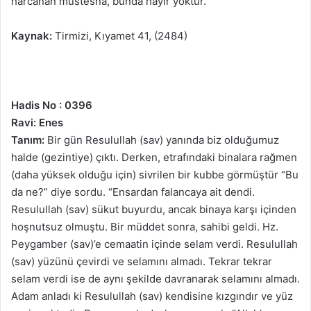
harcanan müstesna, bunda hayır yoktur.”
Kaynak:
Tirmizi, Kıyamet 41, (2484)
Hadis No : 0396
Ravi: Enes
Tanım:
Bir gün Resulullah (sav) yanında biz olduğumuz
halde (gezintiye) çıktı. Derken, etrafındaki binalara rağmen
(daha yüksek olduğu için) sivrilen bir kubbe görmüştür “Bu
da ne?” diye sordu. “Ensardan falancaya ait dendi.
Resulullah (sav) sükut buyurdu, ancak binaya karşı içinden
hoşnutsuz olmuştu. Bir müddet sonra, sahibi geldi. Hz.
Peygamber (sav)’e cemaatin içinde selam verdi. Resulullah
(sav) yüzünü çevirdi ve selamını almadı. Tekrar tekrar
selam verdi ise de aynı şekilde davranarak selamını almadı.
Adam anladı ki Resulullah (sav) kendisine kızgındır ve yüz