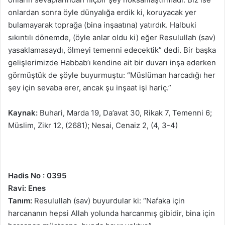
onlardan sonra öyle dünyalığa erdik ki, koruyacak yer
bulamayarak toprağa (bina inşaatına) yatırdık. Halbuki
sıkıntılı dönemde, (öyle anlar oldu ki) eğer Resulullah (sav)
yasaklamasaydı, ölmeyi temenni edecektik” dedi. Bir başka
gelişlerimizde Habbab’ı kendine ait bir duvarı inşa ederken
görmüştük de şöyle buyurmuştu: “Müslüman harcadığı her
şey için sevaba erer, ancak şu inşaat işi hariç.”
Kaynak:
Buhari, Marda 19, Da’avat 30, Rikak 7, Temenni 6;
Müslim, Zikr 12, (2681); Nesai, Cenaiz 2, (4, 3-4)
Hadis No : 0395
Ravi: Enes
Tanım:
Resulullah (sav) buyurdular ki: “Nafaka için
harcananın hepsi Allah yolunda harcanmış gibidir, bina için