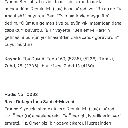
Tanım:
Ben, ahşab evimi tamir için çamurlamakla
meşguldüm. Resulullah (sav) bana uğradı ve: “Bu da ne Ey
Abdullah?” buyurdu. Ben: “Evin tamiriyle meşgulüm”
dedim. “Ölüm(ün gelmesi) ve bu ev(in yıkılmasın)dan daha
çabuktur” buyurdu. (Bir rivayette: “Ben emr-i Hakk’ın
gelmesini bun(un yıkılmasın)dan daha çabuk görüyorum”
buyurmuştur)
Kaynak:
Ebu Davud, Edeb 169, (5235), (5236); Tirmizi,
Zühd, 25, (2336); İbnu Mace, Zühd 13 (4160)
Hadis No : 0398
Ravi: Dükeyn İbnu Said el-Müzeni
Tanım:
Yiyecek istemek üzere Resulullah (sav)’a uğradık.
Hz. Ömer (ra)’e seslenerek: “Ey Ömer git, istediklerini ver”
emretti, Hz. Ömer bizi bir odaya çıkardı. Hücresinden