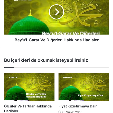
i
y
l
'
i
u
B
'
ö
l
l
-
ü
G
m
a
Bey'u'l-Garar Ve Diğerleri Hakkında Hadisler
r
a
r
Bu içerikleri de okumak isteyebilirsiniz
V
e
D
i
ğ
e
r
l
e
Ölçüler Ve Tartılar Hakkında
Fiyat Kızıştırmaya Dair
r
Hadisler
28 Şubat 2018