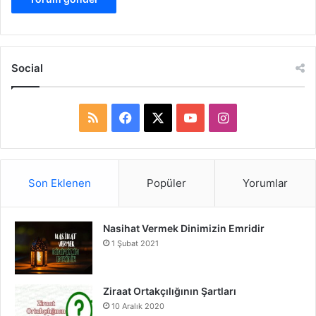
Social
R
F
X
Y
I
S
a
o
n
S
c
u
s
Son Eklenen
Popüler
Yorumlar
e
T
t
Nasihat Vermek Dinimizin Emridir
b
u
a
1 Şubat 2021
o
b
g
o
e
r
Ziraat Ortakçılığının Şartları
10 Aralık 2020
k
a