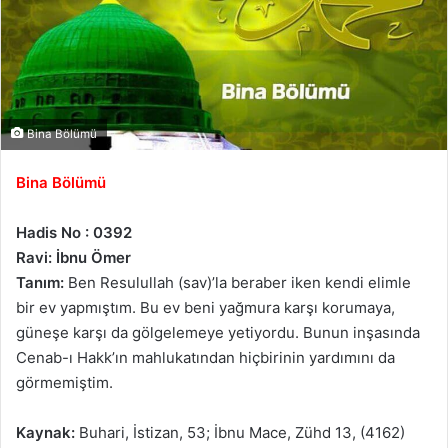
Bina Bölümü
Bina Bölümü
Hadis No : 0392
Ravi: İbnu Ömer
Tanım:
Ben Resulullah (sav)’la beraber iken kendi elimle
bir ev yapmıştım. Bu ev beni yağmura karşı korumaya,
güneşe karşı da gölgelemeye yetiyordu. Bunun inşasında
Cenab-ı Hakk’ın mahlukatından hiçbirinin yardımını da
görmemiştim.
Kaynak:
Buhari, İstizan, 53; İbnu Mace, Zühd 13, (4162)