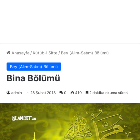
Anasayfa
/
Kütüb-i Sitte
/
Bey (Alım-Satım) Bölümü
Bey (Alım-Satım) Bölümü
Bina Bölümü
admin
28 Şubat 2018
0
410
2 dakika okuma süresi