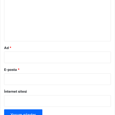
r
u
m
*
Ad
*
E-posta
*
İnternet sitesi