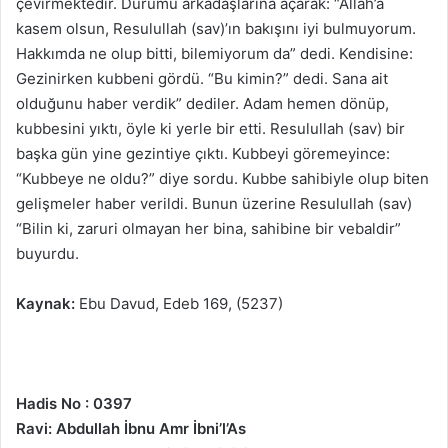
çevirmektedir. Durumu arkadaşlarına açarak: “Allah’a
kasem olsun, Resulullah (sav)’ın bakışını iyi bulmuyorum.
Hakkımda ne olup bitti, bilemiyorum da” dedi. Kendisine:
Gezinirken kubbeni gördü. “Bu kimin?” dedi. Sana ait
olduğunu haber verdik” dediler. Adam hemen dönüp,
kubbesini yıktı, öyle ki yerle bir etti. Resulullah (sav) bir
başka gün yine gezintiye çıktı. Kubbeyi göremeyince:
“Kubbeye ne oldu?” diye sordu. Kubbe sahibiyle olup biten
gelişmeler haber verildi. Bunun üzerine Resulullah (sav)
“Bilin ki, zaruri olmayan her bina, sahibine bir vebaldir”
buyurdu.
Kaynak:
Ebu Davud, Edeb 169, (5237)
Hadis No : 0397
Ravi: Abdullah İbnu Amr İbni’l’As