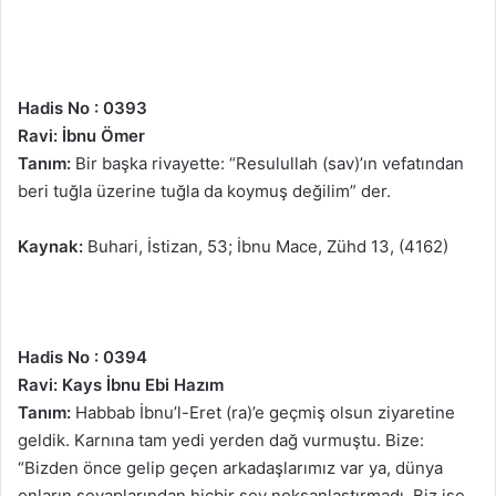
Hadis No : 0393
Ravi: İbnu Ömer
Tanım:
Bir başka rivayette: “Resulullah (sav)’ın vefatından
beri tuğla üzerine tuğla da koymuş değilim” der.
Kaynak:
Buhari, İstizan, 53; İbnu Mace, Zühd 13, (4162)
Hadis No : 0394
Ravi: Kays İbnu Ebi Hazım
Tanım:
Habbab İbnu’l-Eret (ra)’e geçmiş olsun ziyaretine
geldik. Karnına tam yedi yerden dağ vurmuştu. Bize:
“Bizden önce gelip geçen arkadaşlarımız var ya, dünya
onların sevaplarından hiçbir şey noksanlaştırmadı. Biz ise