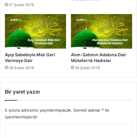
i
27 Şubat 2018
H
a
k
k
ı
n
d
a
Ayıp Sebebiyle Malı Geri
Alım-Satımın Adabına Dair
H
Vermeye Dair
Müteferrik Hadisler
a
28 Şubat 2018
28 Şubat 2018
d
i
s
l
Bir yanıt yazın
e
r
E-posta adresiniz yayınlanmayacak.
Gerekli alanlar
*
ile
işaretlenmişlerdir
Y
o