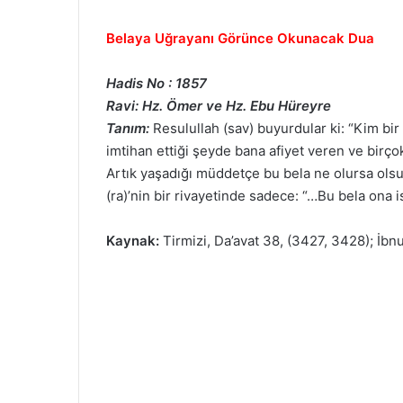
Belaya Uğrayanı Görünce Okunacak Dua
Hadis No : 1857
Ravi: Hz. Ömer ve Hz. Ebu Hüreyre
Tanım:
Resulullah (sav) buyurdular ki: “Kim bi
imtihan ettiği şeyde bana afiyet veren ve birço
Artık yaşadığı müddetçe bu bela ne olursa olsu
(ra)’nin bir rivayetinde sadece: “…Bu bela ona 
Kaynak:
Tirmizi, Da’avat 38, (3427, 3428); İb