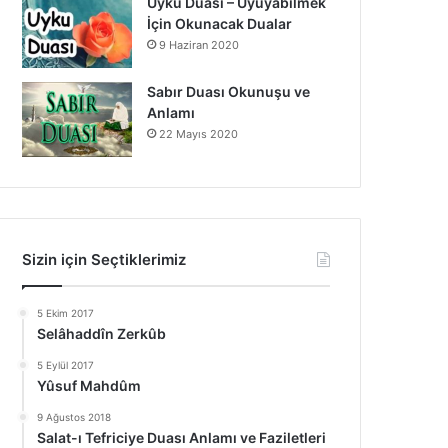
Uyku Duası – Uyuyabilmek
İçin Okunacak Dualar
9 Haziran 2020
Sabır Duası Okunuşu ve
Anlamı
22 Mayıs 2020
Sizin için Seçtiklerimiz
5 Ekim 2017
Selâhaddîn Zerkûb
5 Eylül 2017
Yûsuf Mahdûm
9 Ağustos 2018
Salat-ı Tefriciye Duası Anlamı ve Faziletleri