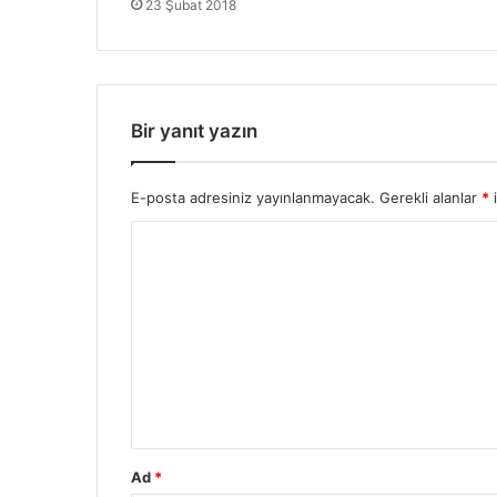
23 Şubat 2018
ş
ü
)
Bir yanıt yazın
E-posta adresiniz yayınlanmayacak.
Gerekli alanlar
*
i
Y
o
r
u
m
*
Ad
*