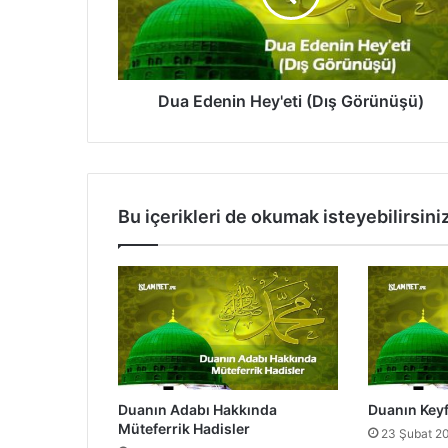
e
n
i
n
H
Dua Edenin Hey'eti (Dış Görünüşü)
e
y
'
e
t
Bu içerikleri de okumak isteyebilirsini
i
(
D
ı
ş
G
ö
r
ü
Duanın Adabı Hakkında
Duanın Keyf
n
Müteferrik Hadisler
23 Şubat 2
ü