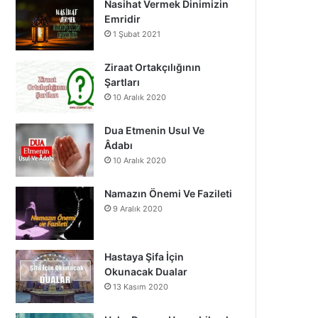
Nasihat Vermek Dinimizin
o
b
g
Emridir
1 Şubat 2021
o
e
r
k
a
Ziraat Ortakçılığının
Şartları
m
10 Aralık 2020
Dua Etmenin Usul Ve
Âdabı
10 Aralık 2020
Namazın Önemi Ve Fazileti
9 Aralık 2020
Hastaya Şifa İçin
Okunacak Dualar
13 Kasım 2020