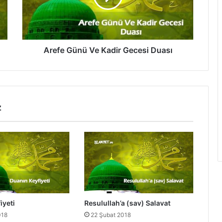
G
ü
n
ü
V
Arefe Günü Ve Kadir Gecesi Duası
e
K
a
d
i
z
r
G
e
c
e
s
i
D
u
iyeti
Resulullah’a (sav) Salavat
a
018
22 Şubat 2018
s