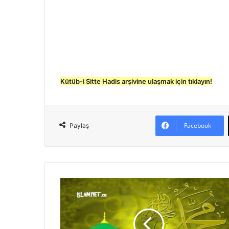
Kütüb-i Sitte Hadis arşivine ulaşmak için tıklayın!
Facebook
Paylaş
D
u
a
E
d