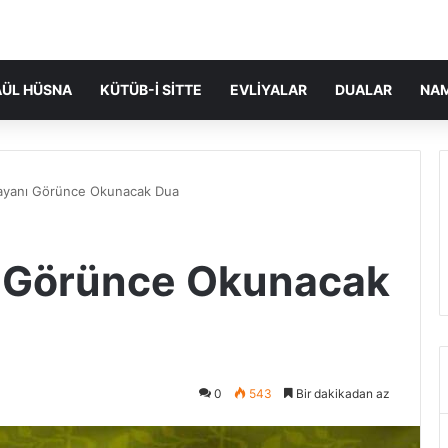
ÜL HÜSNA
KÜTÜB-I SITTE
EVLIYALAR
DUALAR
NA
ayanı Görünce Okunacak Dua
ı Görünce Okunacak
0
543
Bir dakikadan az