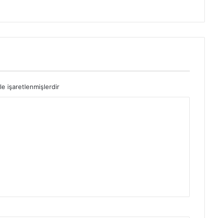
ı
le işaretlenmişlerdir