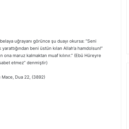
r belaya uğrayanı görünce şu duayı okursa: “Seni
k yarattığından beni üstün kılan Allah’a hamdolsun!”
n ona maruz kalmaktan muaf kılınır.” (Ebü Hüreyre
isabet etmez” denmiştir)
nu Mace, Dua 22, (3892)