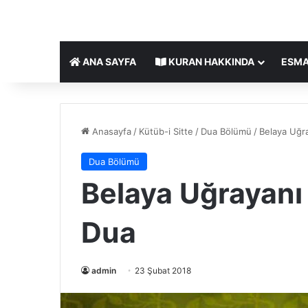
ANA SAYFA
KURAN HAKKINDA
ESMA
Anasayfa
/
Kütüb-i Sitte
/
Dua Bölümü
/
Belaya Uğr
Dua Bölümü
Belaya Uğrayan
Dua
admin
23 Şubat 2018