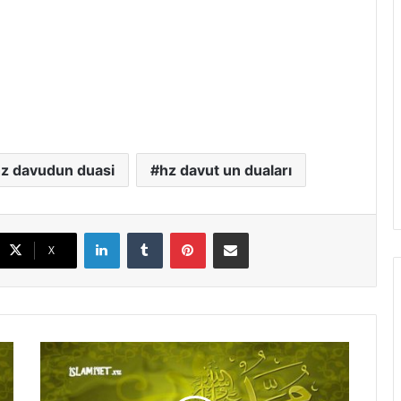
z davudun duasi
hz davut un duaları
LinkedIn
Tumblr
Pinterest
E-Posta ile paylaş
X
H
i
l