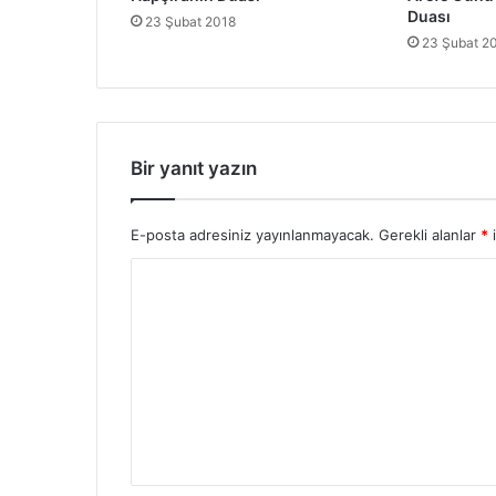
ı
Duası
23 Şubat 2018
23 Şubat 2
Bir yanıt yazın
E-posta adresiniz yayınlanmayacak.
Gerekli alanlar
*
i
Y
o
r
u
m
*