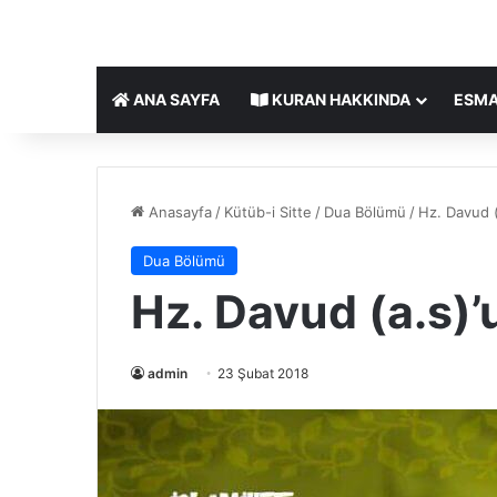
ANA SAYFA
KURAN HAKKINDA
ESMA
Anasayfa
/
Kütüb-i Sitte
/
Dua Bölümü
/
Hz. Davud (
Dua Bölümü
Hz. Davud (a.s)’
admin
23 Şubat 2018