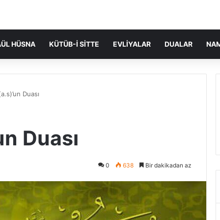
ÜL HÜSNA
KÜTÜB-I SITTE
EVLIYALAR
DUALAR
NA
a.s)’un Duası
un Duası
0
638
Bir dakikadan az