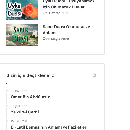
Uyku Duası – Uyuyabilmek
İçin Okunacak Dualar
9 Haziran 2020
Sabır Duası Okunuşu ve
Anlamı
22 Mayıs 2020
Sizin için Seçtiklerimiz
9 Ekim 2017
Ömer Bin Abdülaziz
6 Eylül 2017
Ya’kûb-i Çerhî
15 Eylül 2017
El-Latif Esmasının Anlamı ve Faziletleri