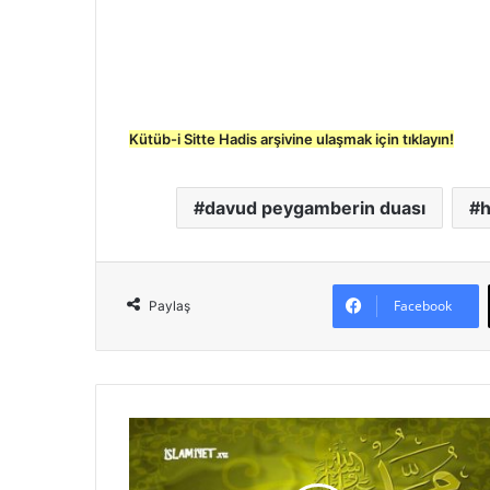
Kütüb-i Sitte Hadis arşivine ulaşmak için tıklayın!
davud peygamberin duası
h
Facebook
Paylaş
H
z
.