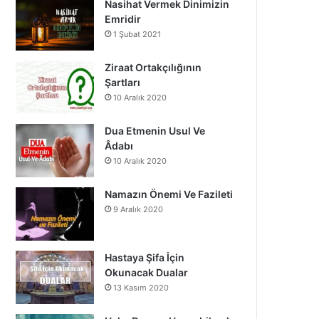
Nasihat Vermek Dinimizin
o
b
g
Emridir
1 Şubat 2021
o
e
r
k
a
Ziraat Ortakçılığının
Şartları
m
10 Aralık 2020
Dua Etmenin Usul Ve
Âdabı
10 Aralık 2020
Namazın Önemi Ve Fazileti
9 Aralık 2020
Hastaya Şifa İçin
Okunacak Dualar
13 Kasım 2020