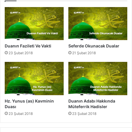
a
u
n
a
c
a
k
D
Duanın Fazileti Ve Vakti
Seferde Okunacak Dualar
u
23 Şubat 2018
21 Şubat 2018
a
Hz. Yunus (as) Kavminin
Duanın Adabı Hakkında
Duası
Müteferrik Hadisler
23 Şubat 2018
23 Şubat 2018