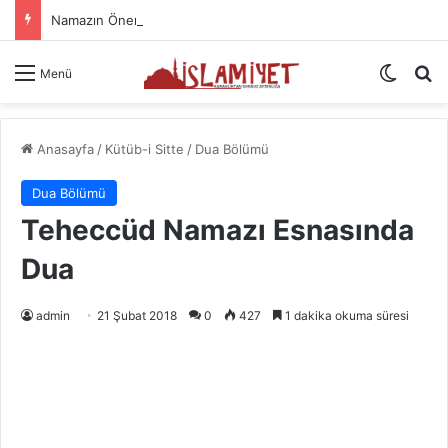
Namazın Önemi Ve Fazileti
Dış gö
A
Menü
Anasayfa
/
Kütüb-i Sitte
/
Dua Bölümü
Dua Bölümü
Teheccüd Namazı Esnasında
Dua
admin
21 Şubat 2018
0
427
1 dakika okuma süresi