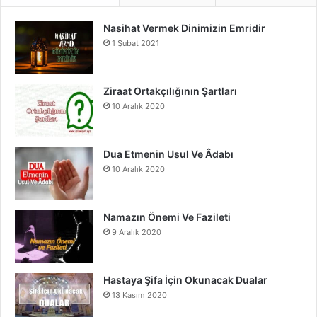
e
T
t
Nasihat Vermek Dinimizin Emridir
b
u
a
1 Şubat 2021
o
b
g
o
e
r
Ziraat Ortakçılığının Şartları
10 Aralık 2020
k
a
m
Dua Etmenin Usul Ve Âdabı
10 Aralık 2020
Namazın Önemi Ve Fazileti
9 Aralık 2020
Hastaya Şifa İçin Okunacak Dualar
13 Kasım 2020