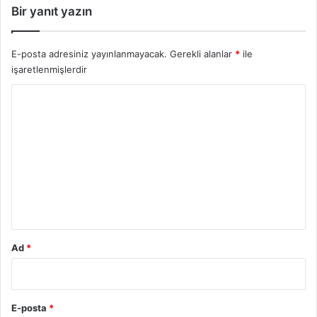
Bir yanıt yazın
E-posta adresiniz yayınlanmayacak.
Gerekli alanlar
*
ile
işaretlenmişlerdir
Y
o
r
u
m
*
Ad
*
E-posta
*