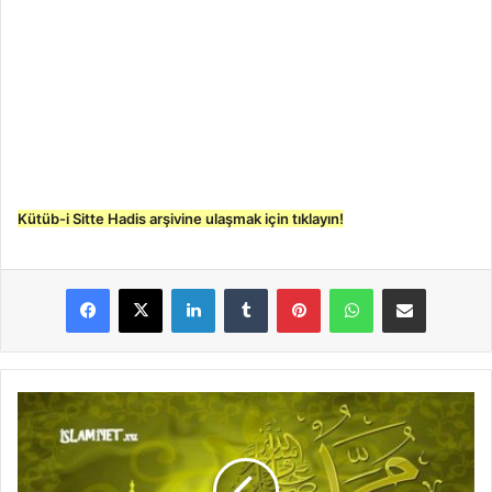
Kütüb-i Sitte Hadis arşivine ulaşmak için tıklayın!
LinkedIn
Tumblr
Pinterest
WhatsApp
E-Posta ile paylaş
T
e
ş
e