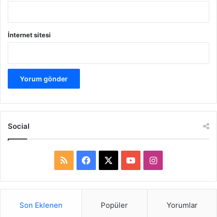
İnternet sitesi
Social
R
F
X
Y
I
S
a
o
n
S
c
u
s
Son Eklenen
Popüler
Yorumlar