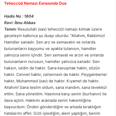
Teheccüd Namazı Esnasında Dua
Hadis No : 1804
Ravi: İbnu Abbas
Tanım:
Resulullah (sav) teheccüt namazı kılmak üzere
geceleyin kalkınca şu duayı okurdu: “Allahım, Rabbimiz!
Hamdler sanadır. Sen arz ve semavatın ve onlarda
bulunanların kayyumu ve ayakta tutanısın, hamdler
yalnızca senin içindir. Sen semavat ve arzın ve onlarda
bulunanların nurusun, hamdler yalnızca sanadır. Sen
haksın, va’din de haktır. Sana kavuşmak haktır, sözün
haktır. Cennet haktır, cehennem de haktır. Peygamberler
haktır, Muhammed (sav) de haktır. Kıyamet de haktır.
Allahım! Sana teslim oldum, sana inandım, sana tevekkül
ettim. Sana yöneldim. Hasmına karşı senin (burhanın) ile
dava açtım. Hakkımı aramada senin hakemliğine
başvurdum. Önden gönderdiğim ve arkada bıraktığım
hatalarımı affet. Gizli işlediğim, aleni yaptığım, benim