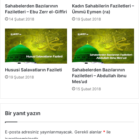
i
ı
Sahabelerden Bazılarının
Kadın Sahabilerin Faziletleri –
-
n
Faziletleri – Ebu Zerr el-Giffiri
Ümmü Eymen (ra)
S
F
14 Şubat 2018
19 Şubat 2018
a
a
'
z
d
i
i
l
b
e
n
t
u
l
E
e
Hususi Salavatların Fazileti
Sahabelerden Bazılarının
b
r
Faziletleri – Abdullah ibnu
19 Şubat 2018
i
i
Mes’ud
V
-
15 Şubat 2018
a
H
k
z
k
.
a
Bir yanıt yazın
O
s
s
m
E-posta adresiniz yayınlanmayacak.
Gerekli alanlar
*
ile
a
işaretlenmişlerdir
n