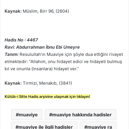
Kaynak:
Müslim, Birr 96, (2604)
Hadis No : 4467
Ravi: Abdurrahman İbnu Ebi Umeyre
Tanım:
Resulullah’ın Muaviye için şöyle dua ettiğini rivayet
etmektedir: “Allahım, onu hidayet edici ve hidayeti bulmuş
kıl ve onunla (insanlara) hidayet ver.”
Kaynak:
Tirmizi, Menakıb, (3841)
Kütüb-i Sitte Hadis arşivine ulaşmak için tıklayın!
muaviye
muaviye hakkında hadisler
muaviye ile ilgili hadisler
muaviye ra