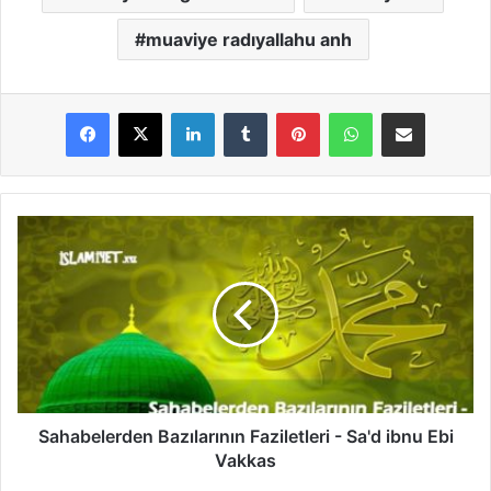
muaviye radıyallahu anh
LinkedIn
Tumblr
Pinterest
WhatsApp
E-Posta ile paylaş
S
a
h
a
b
e
l
e
r
d
Sahabelerden Bazılarının Faziletleri - Sa'd ibnu Ebi
e
Vakkas
n