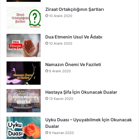
o
e
r
Ziraat Ortakçılığının Şartları
10 Aralık 2020
k
a
m
Dua Etmenin Usul Ve Âdabı
10 Aralık 2020
Namazın Önemi Ve Fazileti
9 Aralık 2020
Hastaya Şifa İçin Okunacak Dualar
13 Kasım 2020
Uyku Duası – Uyuyabilmek İçin Okunacak
Dualar
9 Haziran 2020