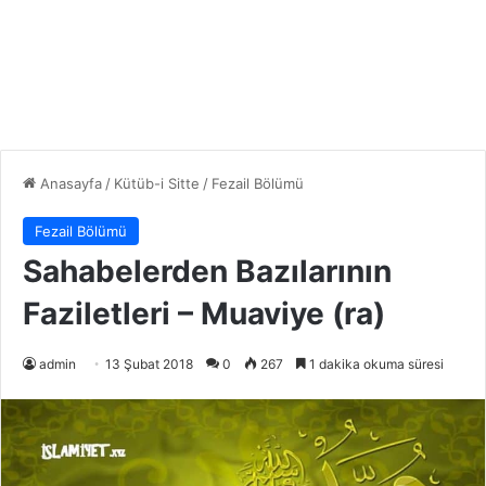
Anasayfa
/
Kütüb-i Sitte
/
Fezail Bölümü
Fezail Bölümü
Sahabelerden Bazılarının
Faziletleri – Muaviye (ra)
admin
13 Şubat 2018
0
267
1 dakika okuma süresi