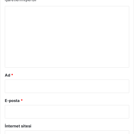
(
Y
r
a
o
)
r
u
m
*
Ad
*
E-posta
*
İnternet sitesi