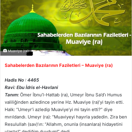
Muaviye (ra)
Sahabelerden Bazılarının Faziletleri – Muaviye (ra)
Hadis No : 4465
Ravi: Ebu İdris el-Havlani
Tanım:
Ömer İbnu’l-Hattab (ra), Umeyr İbnu Sa’d’ı Humus
valiliğinden azledince yerine Hz. Muaviye (ra)’yi tayin etti.
Halk: “Umeyr’i azledip Muaviye’yi mi tayin etti?” diye
mırıldandı. Umeyr (ra): “Muaviyeyi hayırla yadedin. Zira ben
Resulullah (sav)’ın: “Allahım, onunla (insanlara) hidayetini
ulaştır!” dediğim duydum!” dedi.