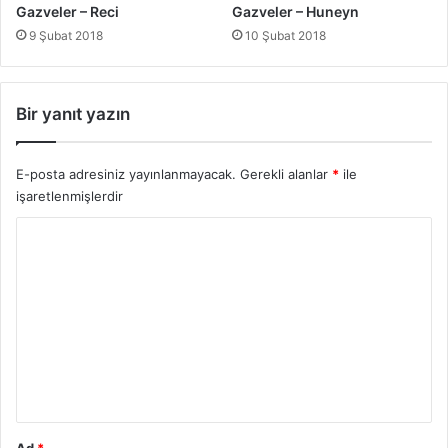
Gazveler – Reci
Gazveler – Huneyn
9 Şubat 2018
10 Şubat 2018
Bir yanıt yazın
E-posta adresiniz yayınlanmayacak.
Gerekli alanlar
*
ile
işaretlenmişlerdir
Y
o
r
u
m
*
Ad
*