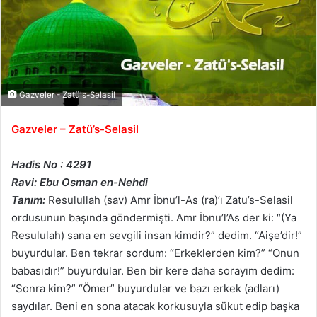
Gazveler - Zatü's-Selasil
Gazveler – Zatü’s-Selasil
Hadis No : 4291
Ravi: Ebu Osman en-Nehdi
Tanım:
Resulullah (sav) Amr İbnu’l-As (ra)’ı Zatu’s-Selasil
ordusunun başında göndermişti. Amr İbnu’l’As der ki: “(Ya
Resululah) sana en sevgili insan kimdir?” dedim. “Aişe’dir!”
buyurdular. Ben tekrar sordum: “Erkeklerden kim?” “Onun
babasıdır!” buyurdular. Ben bir kere daha sorayım dedim:
“Sonra kim?” “Ömer” buyurdular ve bazı erkek (adları)
saydılar. Beni en sona atacak korkusuyla sükut edip başka