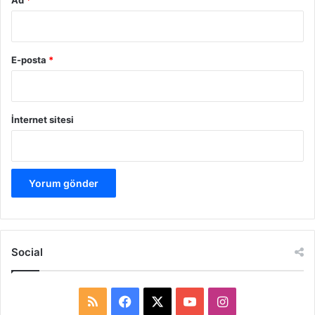
E-posta
*
İnternet sitesi
Social
R
F
X
Y
I