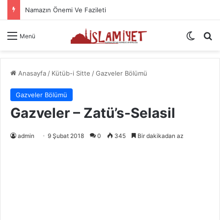
Namazın Önemi Ve Fazileti
Dış gö
A
Menü
Anasayfa
/
Kütüb-i Sitte
/
Gazveler Bölümü
Gazveler Bölümü
Gazveler – Zatü’s-Selasil
admin
9 Şubat 2018
0
345
Bir dakikadan az