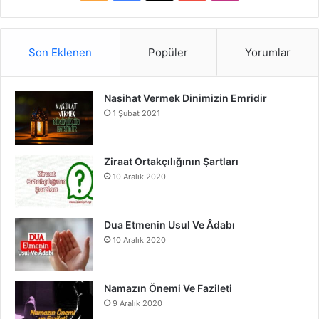
S
a
o
n
S
c
u
s
Son Eklenen
Popüler
Yorumlar
e
T
t
Nasihat Vermek Dinimizin Emridir
b
u
a
1 Şubat 2021
o
b
g
o
e
r
Ziraat Ortakçılığının Şartları
10 Aralık 2020
k
a
m
Dua Etmenin Usul Ve Âdabı
10 Aralık 2020
Namazın Önemi Ve Fazileti
9 Aralık 2020