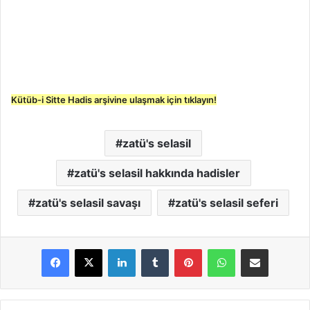
Kütüb-i Sitte Hadis arşivine ulaşmak için tıklayın!
zatü's selasil
zatü's selasil hakkında hadisler
zatü's selasil savaşı
zatü's selasil seferi
LinkedIn
Tumblr
Pinterest
WhatsApp
E-Posta ile paylaş